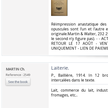
‎Réimpression anastatique des
opuscules sont l'un et l'autre
originale.Martin & Walter, 232 
le second n'y figure pas). - 
RETOUR LE 17 AOÛT - VEN
UNIQUEMENT - LIEN DE PAIEM
‎Laiterie. ‎
‎MARTIN Ch.‎
Reference : 2549
‎P., Baillière, 1914. In 12 b
intercalées dans le texte.‎
See the book
‎Lait, commerce du lait, indus
fromages, etc...‎