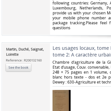
following countries: Germany, A
Luxembourg, Netherlands, Po
provide us with your chosen Mo
your mobile phone number an
package tracking.Please feel 
questions‎
‎Les usages locaux, tome I
‎Martin, Duché, Saignat,
tome 2: A caractère urbain
Loirette‎
Reference : R200132160
‎Chambre d'agriculture de la Gi
Etat d'usage, Couv. convenable, D
See the book
248 + 75 pages en 1 volume, q
blanc hors texte - dos et 2e plat
Dewey : 630-Agriculture et tech