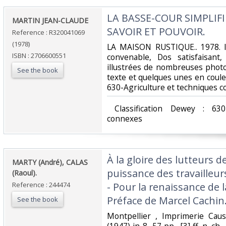
‎LA BASSE-COUR SIMPLIF
‎MARTIN JEAN-CLAUDE‎
SAVOIR ET POUVOIR.‎
Reference : R320041069
(1978)
‎LA MAISON RUSTIQUE.. 1978. I
ISBN : 2706600551
convenable, Dos satisfaisant,
illustrées de nombreuses photo
See the book
texte et quelques unes en couleurs
630-Agriculture et techniques c
‎ Classification Dewey : 630
connexes‎
‎À la gloire des lutteurs 
‎MARTY (André), CALAS
puissance des travailleurs
(Raoul).‎
Reference : 244474
- Pour la renaissance de la
Préface de Marcel Cachin.
See the book
‎Montpellier , Imprimerie Caus