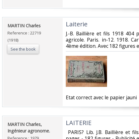
‎Laiterie‎
‎MARTIN Charles‎
Reference : 22719
‎J.-B. Baillière et fils 1918 404
agricole. Paris. in-12. 1918. C
(1918)
4ème édition. Avec 182 figures en
See the book
‎Etat correct avec le papier jauni‎
‎LAITERIE‎
‎MARTIN Charles,
Ingénieur agronome.‎
‎ PARIS? Lib. J.B. Baillière et f
pages - 182 figures - Publicité 
Reference : 1979