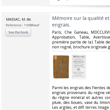
‎Mémoire sur la qualité et
‎MASSAC, M. de:‎
engrais.‎
Reference : 110980aaf
‎Paris, Che Ganeau, MDCCLXVII,
See the book
Approbation, Table, Avertis
première partie de la:) Table des
non rogné, brochure originale gr
‎Parmi les engrais des Fientes
engrais provenans du regne vég
du règne minéral et autres co
pluie, des boues, vase du limon
Les argiles, et diff. terres Image 