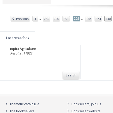
...
...
292
Previous
1
289
290
291
338
384
430
Last searches
topic : Agriculture
Results : 11923
Search
Thematic catalogue
Booksellers, join us
The Booksellers
Bookseller website