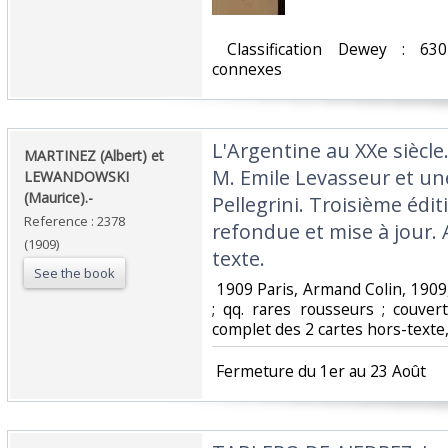
‎ Classification Dewey : 630
connexes‎
‎L'Argentine au XXe siècl
‎MARTINEZ (Albert) et
M. Emile Levasseur et un
LEWANDOWSKI
(Maurice).-‎
Pellegrini. Troisième édi
Reference : 2378
refondue et mise à jour. 
(1909)
texte.‎
See the book
‎ 1909 Paris, Armand Colin, 190
; qq. rares rousseurs ; couver
complet des 2 cartes hors-texte,
‎ Fermeture du 1er au 23 Août‎