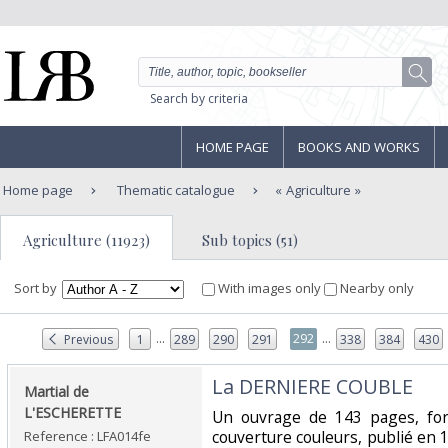
Search by criteria
HOME PAGE
BOOKS AND WORKS
Home page
Thematic catalogue
Agriculture
Agriculture (11923)
Sub topics (51)
Sort by
With images only
Nearby only
...
...
292
Previous
1
289
290
291
338
384
430
‎La DERNIERE COUBLE‎
‎Martial de
L'ESCHERETTE‎
‎Un ouvrage de 143 pages, f
couverture couleurs, publié en 
Reference : LFA014fe