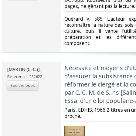
2-576pp. Rousseurs plus ou 
pages, ne gênant pas la lecture. E
‎Quérard V, 585. L'auteur e
reconnaître la nature des sols
culture, puis il vante l'util
préparation et les différe
composent.‎
‎Nécessité et moyens d'éta
‎[MARTIN (C.-C.)].‎
d'assurer la subsistance 
Reference : 232622
réformer le clergé et la co
See the book
par C. C. M. de S..ns [Sali
Essai d'une loi populaire-
‎Paris, EDHIS, 1966 2 titres en un 
broché. ‎