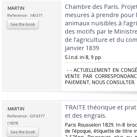
‎Chambre des Paris. Projet 
‎MARTIN ‎
mesures à prendre pour l
Reference : 145371
animaux nuisibles à l'agri
See the book
des motifs par le Ministr
de l'agriculture et du c
janvier 1839‎
‎S.l.n.d. in-8, 9 pp. ‎
‎ - - ACTUELLEMENT EN CONGÉ
VENTE PAR CORRESPONDANC
PAIEMENT, NOUS CONSULTER.‎
‎TRAITE théorique et pr
‎MARTIN‎
et des engrais.‎
Reference : GITd377
(1829)
‎Paris Rousselon 1829. In-8 bro
de l'époque, étiquette de titre
See the book