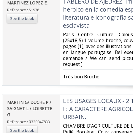
‎TABLERO DE AJEDREZ. Im
‎MARTINEZ LOPEZ E. ‎
heroico en la comedia esp
Reference : 51976
literatura e iconografia sa
See the book
esclavista ‎
‎Paris Centre Culturel Calo
(25x18,5) 1 volume broché, couv
pages [1], avec des illustrations
en langue portugaise. Bel exe
demande / We can send pictu
request ) ‎
‎Très bon Broché ‎
‎LES USAGES LOCAUX - 2
‎MARTIN G/ DUCHE P /
I : A CARACTERE AGRICOLE
SAIGNAT L / LOIRETTE
G‎
URBAIN.‎
Reference : R320047833
‎CHAMBRE D'AGRICULTURE DE L
See the book
Relié. Bon état, Couv. convenabl