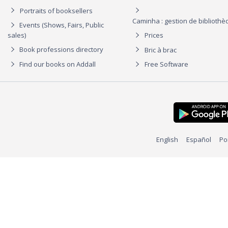
Portraits of booksellers
Caminha : gestion de biblioth
Events (Shows, Fairs, Public
sales)
Prices
Book professions directory
Bric à brac
Find our books on Addall
Free Software
English
Español
Po