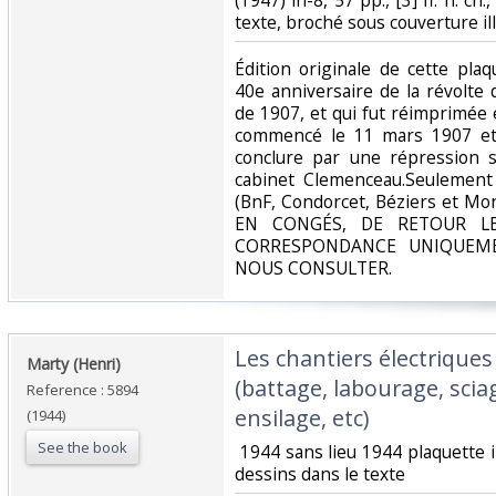
(1947) in-8, 57 pp., [3] ff. n. ch.
texte, broché sous couverture illu
‎Édition originale de cette pla
40e anniversaire de la révolte
de 1907, et qui fut réimprimée
commencé le 11 mars 1907 et 
conclure par une répression s
cabinet Clemenceau.Seulement
(BnF, Condorcet, Béziers et Mo
EN CONGÉS, DE RETOUR L
CORRESPONDANCE UNIQUEME
NOUS CONSULTER.‎
‎Les chantiers électriques
‎Marty (Henri)‎
(battage, labourage, scia
Reference : 5894
ensilage, etc)‎
(1944)
See the book
‎ 1944 sans lieu 1944 plaquette
dessins dans le texte‎