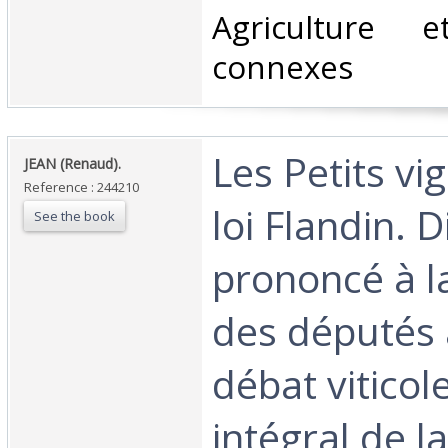
Agriculture e
connexes‎
‎Les Petits vi
‎JEAN (Renaud).‎
Reference : 244210
loi Flandin. 
See the book
prononcé à 
des députés 
débat viticole
intégral de l