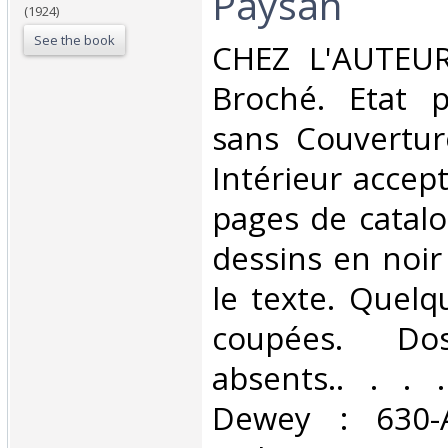
Paysan‎
(1924)
See the book
‎CHEZ L'AUTEUR
Broché. Etat p
sans Couvertur
Intérieur accept
pages de catal
dessins en noir
le texte. Quel
coupées. Do
absents.. . . .
Dewey : 630-A