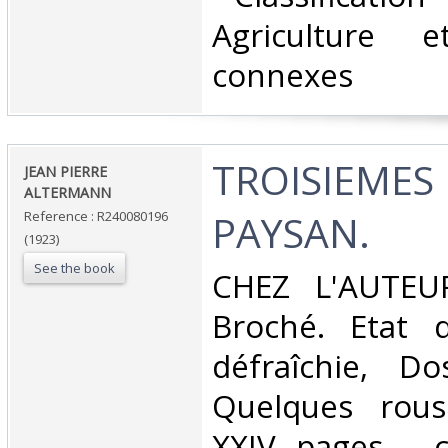
Agriculture e
connexes‎
‎TROISIEMES
‎JEAN PIERRE
ALTERMANN‎
PAYSAN.‎
Reference : R240080196
(1923)
See the book
‎CHEZ L'AUTEUR
Broché. Etat d
défraîchie, Dos
Quelques rous
XXIV pages - c