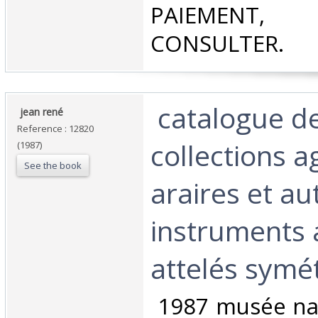
PAIEMEN
CONSULTER.‎
‎ catalogue d
‎ jean rené ‎
Reference : 12820
collections a
(1987)
See the book
araires et au
instruments 
attelés symét
‎ 1987 musée na