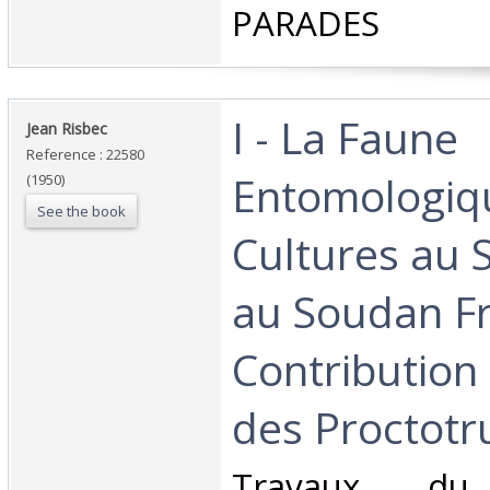
PARADES‎
‎I - La Faune
‎Jean Risbec‎
Reference : 22580
Entomologiq
(1950)
See the book
Cultures au 
au Soudan Fra
Contribution 
des Proctotr
‎Travaux du 