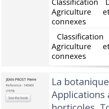
Classification
Agriculture e
connexes‎
‎ Classificatio
Agriculture e
connexes‎
‎La botanique
‎JEAN-PROST Pierre ‎
Reference : 140403
Applications 
(1979)
See the book
horticoles. To