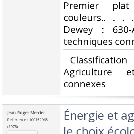
Premier plat
couleurs.. . . .
Dewey : 630-A
techniques conn
‎ Classificatio
Agriculture e
connexes‎
‎Énergie et ag
‎Jean-Roger Mercier‎
Reference : 100152965
le choix écol
(1978)