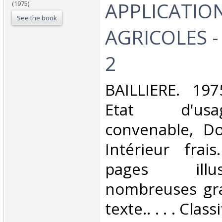
APPLICATIO
(1975)
See the book
AGRICOLES -
2‎
‎BAILLIERE. 197
Etat d'us
convenable, Dos
Intérieur fra
pages ill
nombreuses gra
texte.. . . . Cla