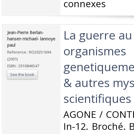
connexes‎
‎La guerre au
‎Jean-Pierre Berlan-
hansen michael- lannoye
paul‎
organismes
Reference : RO20251694
(2001)
genetiqueme
ISBN : 2910846547
See the book
& autres myst
scientifiques‎
‎AGONE / CONTR
In-12. Broché. 