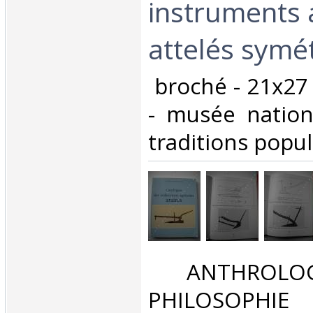
instruments 
attelés symét
‎ broché - 21x27
- musée nation
traditions popul
‎ ANTHROLOG
PHILOSOPHIE 