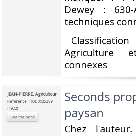
Dewey : 630-A
techniques conn
‎ Classificatio
Agriculture e
connexes‎
‎Seconds pro
‎JEAN-PIERRE, Agriculteur‎
Reference : ROD0025289
paysan‎
(1922)
See the book
‎Chez l'auteur