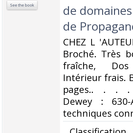
See the book
de domaines
de Propagand
‎CHEZ L 'AUTEUR
Broché. Très b
fraîche, Dos 
Intérieur frais.
pages.. . . . 
Dewey : 630-A
techniques conn
‎ Classificatio