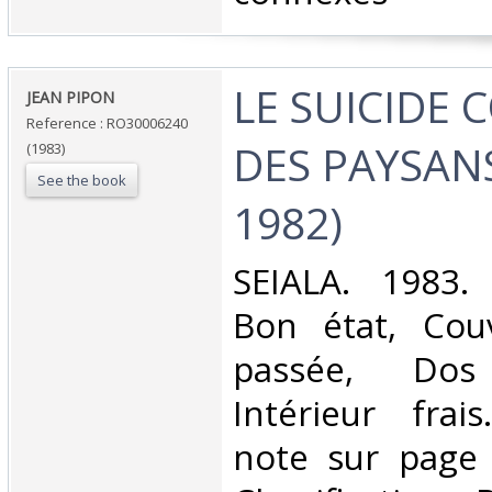
‎LE SUICIDE 
‎JEAN PIPON‎
Reference : RO30006240
DES PAYSANS
(1983)
See the book
1982)‎
‎SEIALA. 1983.
Bon état, Cou
passée, Dos s
Intérieur frai
note sur page d