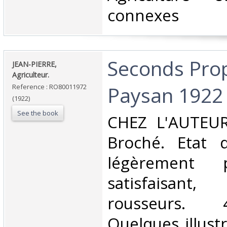
connexes‎
‎Seconds Pro
‎JEAN-PIERRE,
Agriculteur.‎
Paysan 1922‎
Reference : RO80011972
(1922)
See the book
‎CHEZ L'AUTEUR
Broché. Etat d
légèrement 
satisfaisan
rousseurs. 
Quelques illust