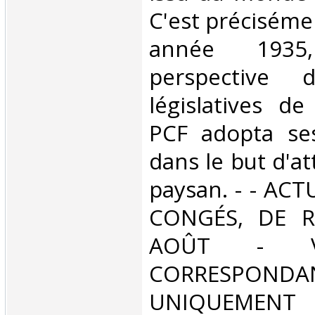
C'est précisém
année 193
perspective d
législatives d
PCF adopta ses
dans le but d'att
paysan. - - AC
CONGÉS, DE R
AOÛT - V
CORRESPONDA
UNIQUEMENT