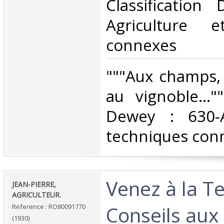
Classification
Agriculture e
connexes‎
‎"""Aux champs,
au vignoble...""
Dewey : 630-A
techniques conn
‎Venez à la Te
‎JEAN-PIERRE,
AGRICULTEUR.‎
Conseils aux
Reference : RO80091770
(1930)