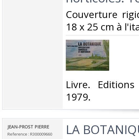
‎Couverture rig
18 x 25 cm à l'it
‎Livre. Editions 
1979.‎
‎LA BOTANIQ
‎JEAN-PROST PIERRE‎
Reference : R300009660