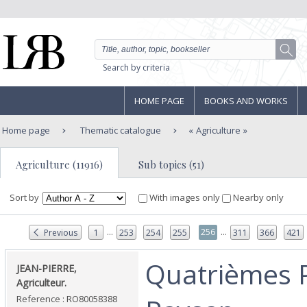
Search by criteria
HOME PAGE
BOOKS AND WORKS
Home page
Thematic catalogue
Agriculture
Agriculture (11916)
Sub topics (51)
Sort by
With images only
Nearby only
...
...
256
Previous
1
253
254
255
311
366
421
‎Quatrièmes 
‎JEAN-PIERRE,
Agriculteur.‎
Reference : RO80058388