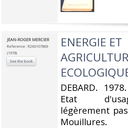
‎ENERGIE ET
‎JEAN-ROGER MERCIER‎
Reference : R260107869
AGRICULTURE
(1978)
See the book
ECOLOGIQUE
‎DEBARD. 1978.
Etat d'us
légèrement pas
Mouillures.