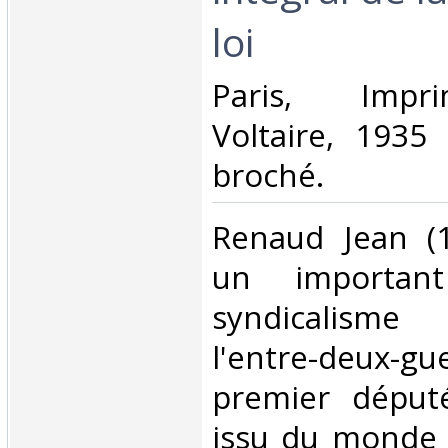
loi‎
‎Paris, Impr
Voltaire, 1935 
broché. ‎
‎Renaud Jean (
un importan
syndicalisme
l'entre-deux-g
premier déput
issu du monde 