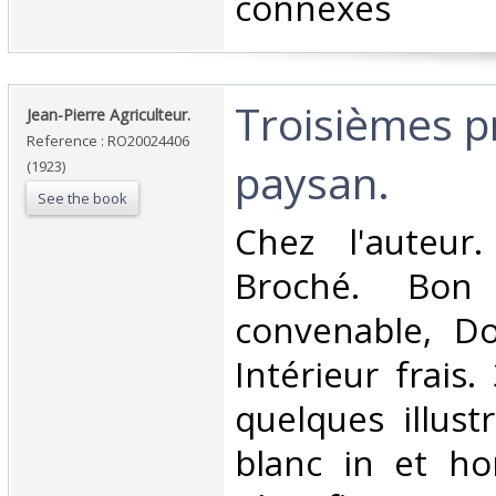
connexes‎
‎Troisièmes 
‎Jean-Pierre Agriculteur.‎
Reference : RO20024406
paysan.‎
(1923)
See the book
‎Chez l'auteur
Broché. Bon 
convenable, Dos
Intérieur frais.
quelques illust
blanc in et hor