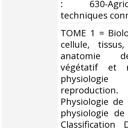
: 630-Agri
techniques conn
‎TOME 1 = Biolo
cellule, tissus
anatomie d
végétatif et r
physiolo
reproductio
Physiologie de 
physiologie de 
Classification