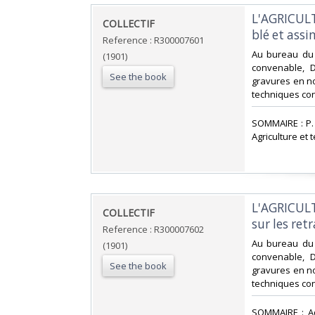
‎L'AGRICUL
‎COLLECTIF‎
blé et assim
Reference : R300007601
‎Au bureau du 
(1901)
convenable, D
See the book
gravures en noi
techniques co
‎SOMMAIRE : P. 
Agriculture et
‎L'AGRICULT
‎COLLECTIF‎
sur les retr
Reference : R300007602
‎Au bureau du 
(1901)
convenable, D
See the book
gravures en noi
techniques co
‎SOMMAIRE : Ad