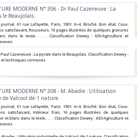
TURE MODERNE N° 306 - Dr Paul Cazeneuve : La
le Beaujolais. ‎
journal, 61 rue Lafayette, Paris. 1901. In-4. Broché. Bon état, Couv.
s satisfaisant, Rousseurs. 16 pages illustrées de quelques gravures
nc dans le texte.. . . . Classification Dewey : 630-Agriculture et
nnexes‎
 Paul Cazeneuve : La pyrale dans le Beaujolais. Classification Dewey :
e et techniques connexes‎
TURE MODERNE N° 308 - M. Abadie : Utilisation
e de Valcool dè-1 nature. ‎
journal, 61 rue Lafayette, Paris. 1901. In-4. Broché. Bon état, Couv.
os satisfaisant, Intérieur frais. 16 pages illustrées de quelques
r et blanc dans le texte.. . . . Classification Dewey : 630-Agriculture et
nnexes‎
Abadie : Utilisation industrielle de Valcool dè-1 nature. Classification