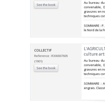
‎Au bureau du 
See the book
convenable, D
gravures en noi
techniques co
‎SOMMAIRE : P.
le Nord de la F
‎L'AGRICUL
‎COLLECTIF ‎
culture art
Reference : R300007605
‎Au bureau du 
(1901)
convenable, D
See the book
gravures en noi
techniques co
‎SOMMAIRE : Al
engrais. Classi