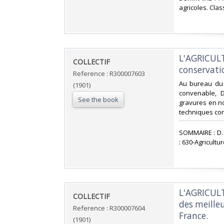
agricoles. Clas
‎L'AGRICUL
‎COLLECTIF‎
conservatio
Reference : R300007603
‎Au bureau du 
(1901)
convenable, D
See the book
gravures en noi
techniques co
‎SOMMAIRE : D.
: 630-Agricultu
‎L'AGRICUL
‎COLLECTIF ‎
des meilleu
Reference : R300007604
France. ‎
(1901)