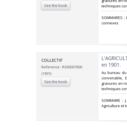
gravures en noi
See the book
techniques co
‎SOMMAIRES. : L
connexes‎
‎L'AGRICUL
‎COLLECTIF‎
en 1901. ‎
Reference : R300007600
‎Au bureau du 
(1901)
convenable, D
See the book
gravures en noi
techniques co
‎SOMMAIRE : J
Agriculture et