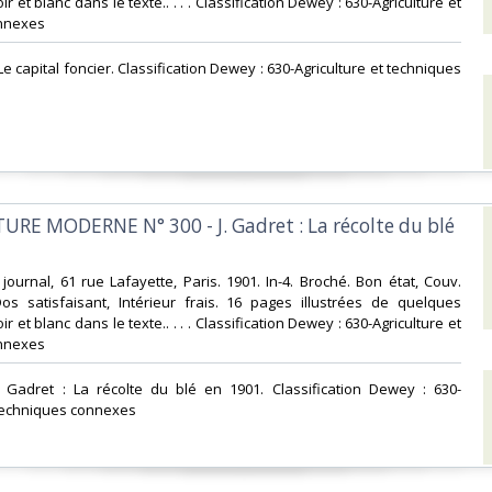
r et blanc dans le texte.. . . . Classification Dewey : 630-Agriculture et
nnexes‎
e capital foncier. Classification Dewey : 630-Agriculture et techniques
TURE MODERNE N° 300 - J. Gadret : La récolte du blé
journal, 61 rue Lafayette, Paris. 1901. In-4. Broché. Bon état, Couv.
os satisfaisant, Intérieur frais. 16 pages illustrées de quelques
r et blanc dans le texte.. . . . Classification Dewey : 630-Agriculture et
nnexes‎
. Gadret : La récolte du blé en 1901. Classification Dewey : 630-
 techniques connexes‎