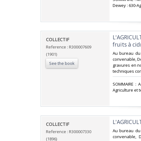
Dewey : 630-Ag
‎L'AGRICUL
‎COLLECTIF‎
fruits à cidr
Reference : R300007609
‎Au bureau du 
(1901)
convenable, Do
See the book
gravures en noi
techniques co
‎SOMMAIRE : A.
Agriculture et
‎L'AGRICUL
‎COLLECTIF ‎
‎Au bureau du 
Reference : R300007330
convenable, D
(1896)