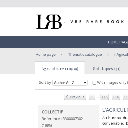
HOME PAG
Home page
Thematic catalogue
Agricu
Agriculture (11909)
Sub topics (51)
Sort by
With images only
...
Previous
1
115
116
1
‎L'AGRICULT
‎COLLECTIF‎
‎Au bureau du 
Reference : R300007302
convenable, D
(1896)