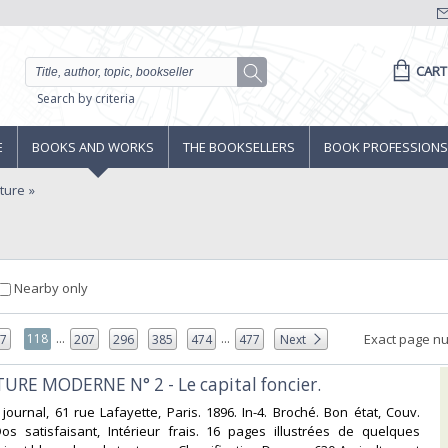
CART
Search by criteria
E
BOOKS AND WORKS
THE BOOKSELLERS
BOOK PROFESSIONS
lture
Nearby only
...
...
118
Exact page n
17
207
296
385
474
477
Next
URE MODERNE N° 2 - Le capital foncier. ‎
journal, 61 rue Lafayette, Paris. 1896. In-4. Broché. Bon état, Couv.
os satisfaisant, Intérieur frais. 16 pages illustrées de quelques