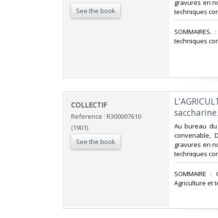
gravures en noi
See the book
techniques co
‎SOMMAIRES. : 
techniques co
‎L'AGRICUL
‎COLLECTIF‎
saccharine. 
Reference : R300007610
‎Au bureau du 
(1901)
convenable, D
See the book
gravures en noi
techniques co
‎SOMMAIRE : C
Agriculture et