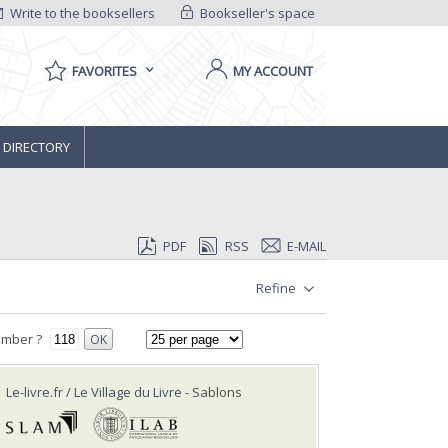
Write to the booksellers
Bookseller's space
FAVORITES
MY ACCOUNT
 DIRECTORY
PDF
RSS
E-MAIL
Refine
umber ?
OK
Le-livre.fr / Le Village du Livre
- Sablons