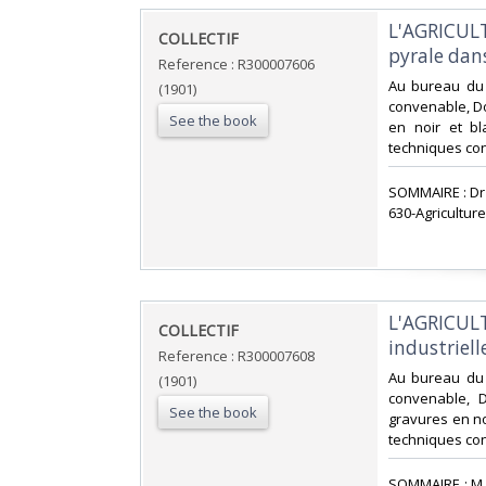
‎L'AGRICUL
‎COLLECTIF‎
pyrale dans 
Reference : R300007606
‎Au bureau du 
(1901)
convenable, Do
See the book
en noir et bla
techniques co
‎SOMMAIRE : Dr
630-Agricultur
‎L'AGRICUL
‎COLLECTIF ‎
industriell
Reference : R300007608
‎Au bureau du 
(1901)
convenable, D
See the book
gravures en noi
techniques co
‎SOMMAIRE : M. 