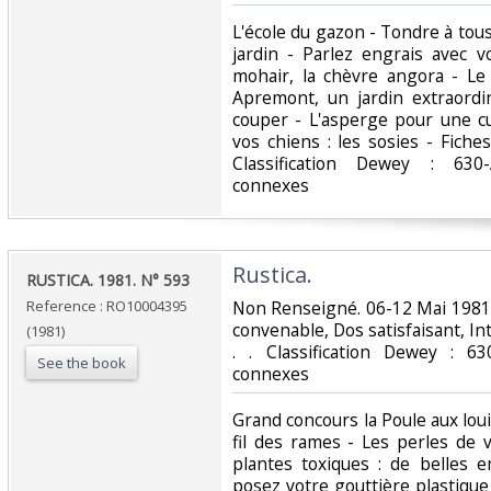
‎L'école du gazon - Tondre à tous
jardin - Parlez engrais avec 
mohair, la chèvre angora - Le 
Apremont, un jardin extraordi
couper - L'asperge pour une cu
vos chiens : les sosies - Fiches
Classification Dewey : 630-
connexes‎
‎Rustica.‎
‎RUSTICA. 1981. N° 593‎
Reference : RO10004395
‎Non Renseigné. 06-12 Mai 1981.
convenable, Dos satisfaisant, Int
(1981)
. . Classification Dewey : 63
See the book
connexes‎
‎Grand concours la Poule aux louis
fil des rames - Les perles de 
plantes toxiques : de belles 
posez votre gouttière plastiqu