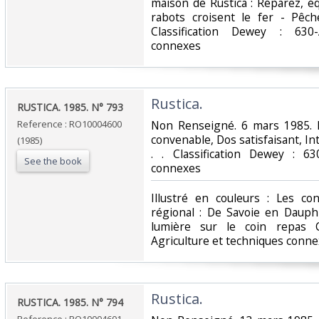
maison de Rustica : Réparez, é
rabots croisent le fer - Pêc
Classification Dewey : 630-
connexes‎
‎Rustica.‎
‎RUSTICA. 1985. N° 793‎
Reference : RO10004600
‎Non Renseigné. 6 mars 1985. I
convenable, Dos satisfaisant, Int
(1985)
. . Classification Dewey : 63
See the book
connexes‎
‎Illustré en couleurs : Les c
régional : De Savoie en Dauph
lumière sur le coin repas C
Agriculture et techniques conne
‎Rustica.‎
‎RUSTICA. 1985. N° 794‎