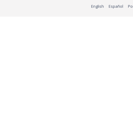
English
Español
Po