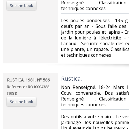
Renseigné. . . . Classificatio
See the book
techniques connexes‎
‎Les poules pondeuses - 135 g
oeufs par an - Sous l'aile des 
jardin pour poules et lapins - En
de la lumière à l'électricité -
Lanoux - Sécurité sociale des ex
une plante, un rapace. Classifi
et techniques connexes‎
‎Rustica.‎
‎RUSTICA. 1981. N° 586‎
Reference : RO10004388
‎Non Renseigné. 18-24 Mars 19
Couv. convenable, Dos satisfa
(1981)
Renseigné. . . . Classificatio
See the book
techniques connexes‎
‎Des outils à votre main - Le ver 
Jardinage : les nouvelles pomm
Un éleveur de lapins heureux - L