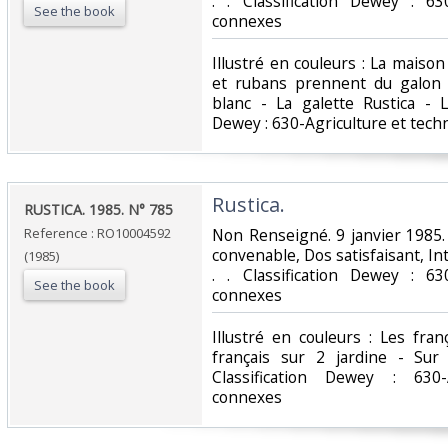
. . Classification Dewey : 63
See the book
connexes‎
‎Illustré en couleurs : La maison
et rubans prennent du galon 
blanc - La galette Rustica - L
Dewey : 630-Agriculture et tech
‎Rustica.‎
‎RUSTICA. 1985. N° 785‎
Reference : RO10004592
‎Non Renseigné. 9 janvier 1985.
convenable, Dos satisfaisant, Int
(1985)
. . Classification Dewey : 63
See the book
connexes‎
‎Illustré en couleurs : Les franç
français sur 2 jardine - Sur
Classification Dewey : 630-
connexes‎