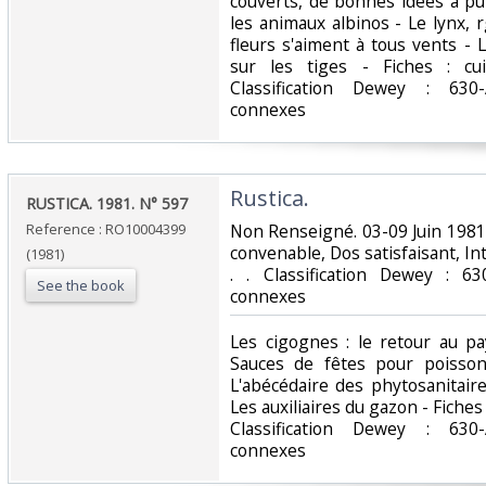
couverts, de bonnes idées à puis
les animaux albinos - Le lynx, 
fleurs s'aiment à tous vents - 
sur les tiges - Fiches : cui
Classification Dewey : 630-
connexes‎
‎Rustica.‎
‎RUSTICA. 1981. N° 597‎
Reference : RO10004399
‎Non Renseigné. 03-09 Juin 1981.
convenable, Dos satisfaisant, Int
(1981)
. . Classification Dewey : 63
See the book
connexes‎
‎Les cigognes : le retour au p
Sauces de fêtes pour poisson
L'abécédaire des phytosanitair
Les auxiliaires du gazon - Fiches 
Classification Dewey : 630-
connexes‎