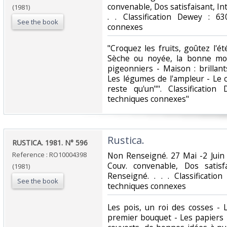
convenable, Dos satisfaisant, Int
(1981)
. . Classification Dewey : 63
See the book
connexes‎
‎"Croquez les fruits, goûtez l'ét
Sèche ou noyée, la bonne mou
pigeonniers - Maison : brillan
Les légumes de l'ampleur - Le c
reste qu'un"". Classification
techniques connexes"‎
‎Rustica.‎
‎RUSTICA. 1981. N° 596‎
Reference : RO10004398
‎Non Renseigné. 27 Mai -2 Juin 
Couv. convenable, Dos satisfa
(1981)
Renseigné. . . . Classificatio
See the book
techniques connexes‎
‎Les pois, un roi des cosses 
premier bouquet - Les papiers 