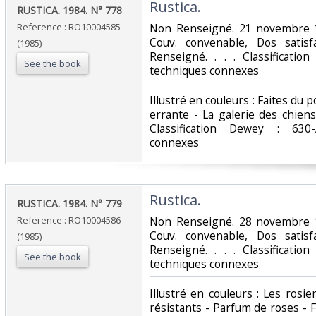
‎Rustica.‎
‎RUSTICA. 1984. N° 778‎
Reference : RO10004585
‎Non Renseigné. 21 novembre 1
Couv. convenable, Dos satisfa
(1985)
Renseigné. . . . Classificatio
See the book
techniques connexes‎
‎Illustré en couleurs : Faites du 
errante - La galerie des chiens
Classification Dewey : 630-
connexes‎
‎Rustica.‎
‎RUSTICA. 1984. N° 779‎
Reference : RO10004586
‎Non Renseigné. 28 novembre 1
Couv. convenable, Dos satisfa
(1985)
Renseigné. . . . Classificatio
See the book
techniques connexes‎
‎Illustré en couleurs : Les rosi
résistants - Parfum de roses - F