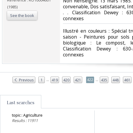
Reference : RO10004601
‎Non Renseigné. 13 mars 1985. 
convenable, Dos satisfaisant, Int
(1985)
. . Classification Dewey : 63
See the book
connexes‎
‎Illustré en couleurs : Spécial t
saison - Peintures pour sols 
biologique : Le compost, l
Classification Dewey : 630-
connexes‎
...
...
422
Previous
1
419
420
421
435
448
461
Last searches
topic : Agriculture
Results : 11911