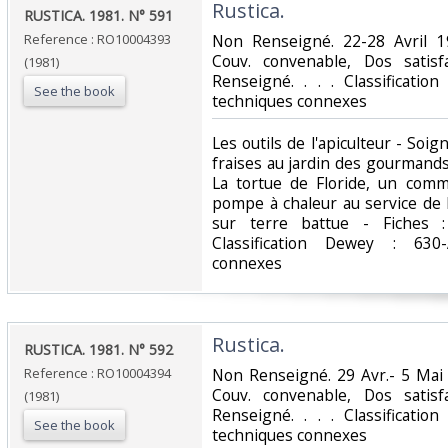
‎Rustica.‎
‎RUSTICA. 1981. N° 591‎
Reference : RO10004393
‎Non Renseigné. 22-28 Avril 1
Couv. convenable, Dos satisfa
(1981)
Renseigné. . . . Classificatio
See the book
techniques connexes‎
‎Les outils de l'apiculteur - Soi
fraises au jardin des gourmands -
La tortue de Floride, un comm
pompe à chaleur au service de l
sur terre battue - Fiches : 
Classification Dewey : 630-
connexes‎
‎Rustica.‎
‎RUSTICA. 1981. N° 592‎
Reference : RO10004394
‎Non Renseigné. 29 Avr.- 5 Mai 
Couv. convenable, Dos satisfa
(1981)
Renseigné. . . . Classificatio
See the book
techniques connexes‎