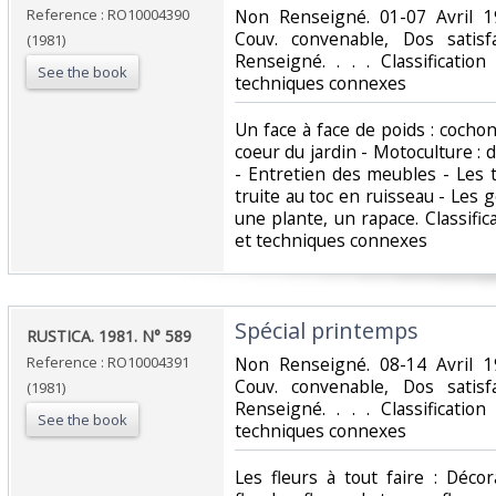
Reference : RO10004390
‎Non Renseigné. 01-07 Avril 1
Couv. convenable, Dos satisfa
(1981)
Renseigné. . . . Classificatio
See the book
techniques connexes‎
‎Un face à face de poids : cocho
coeur du jardin - Motoculture : 
- Entretien des meubles - Les 
truite au toc en ruisseau - Les g
une plante, un rapace. Classifi
et techniques connexes‎
‎Spécial printemps‎
‎RUSTICA. 1981. N° 589‎
Reference : RO10004391
‎Non Renseigné. 08-14 Avril 1
Couv. convenable, Dos satisfa
(1981)
Renseigné. . . . Classificatio
See the book
techniques connexes‎
‎Les fleurs à tout faire : Déco