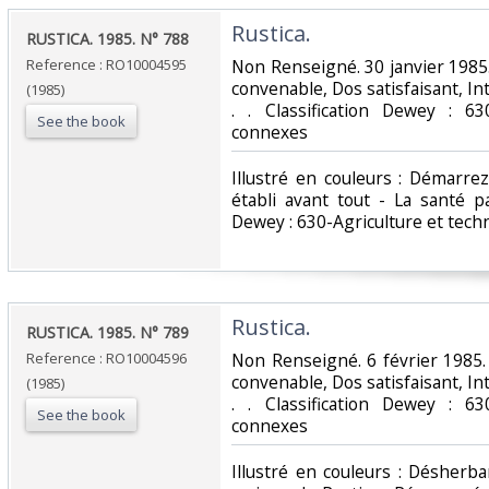
‎Rustica.‎
‎RUSTICA. 1985. N° 788‎
Reference : RO10004595
‎Non Renseigné. 30 janvier 1985.
convenable, Dos satisfaisant, Int
(1985)
. . Classification Dewey : 63
See the book
connexes‎
‎Illustré en couleurs : Démarr
établi avant tout - La santé p
Dewey : 630-Agriculture et tech
‎Rustica.‎
‎RUSTICA. 1985. N° 789‎
Reference : RO10004596
‎Non Renseigné. 6 février 1985.
convenable, Dos satisfaisant, Int
(1985)
. . Classification Dewey : 63
See the book
connexes‎
‎Illustré en couleurs : Désherba