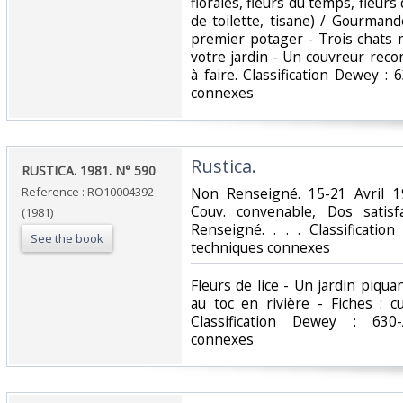
florales, fleurs du temps, fleurs
de toilette, tisane) / Gourman
premier potager - Trois chats 
votre jardin - Un couvreur reco
à faire. Classification Dewey :
connexes‎
‎Rustica.‎
‎RUSTICA. 1981. N° 590‎
Reference : RO10004392
‎Non Renseigné. 15-21 Avril 1
Couv. convenable, Dos satisfa
(1981)
Renseigné. . . . Classificatio
See the book
techniques connexes‎
‎Fleurs de lice - Un jardin piqua
au toc en rivière - Fiches : c
Classification Dewey : 630-
connexes‎