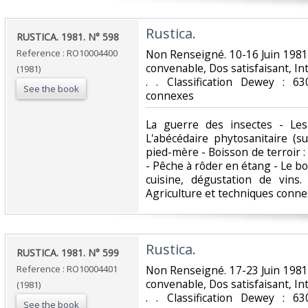
‎Rustica.‎
‎RUSTICA. 1981. N° 598‎
Reference : RO10004400
‎Non Renseigné. 10-16 Juin 1981.
convenable, Dos satisfaisant, Int
(1981)
. . Classification Dewey : 63
See the book
connexes‎
‎La guerre des insectes - Les 
L'abécédaire phytosanitaire (s
pied-mère - Boisson de terroir :
- Pêche à rôder en étang - Le bou
cuisine, dégustation de vins.
Agriculture et techniques conne
‎Rustica.‎
‎RUSTICA. 1981. N° 599‎
Reference : RO10004401
‎Non Renseigné. 17-23 Juin 1981.
convenable, Dos satisfaisant, Int
(1981)
. . Classification Dewey : 63
See the book