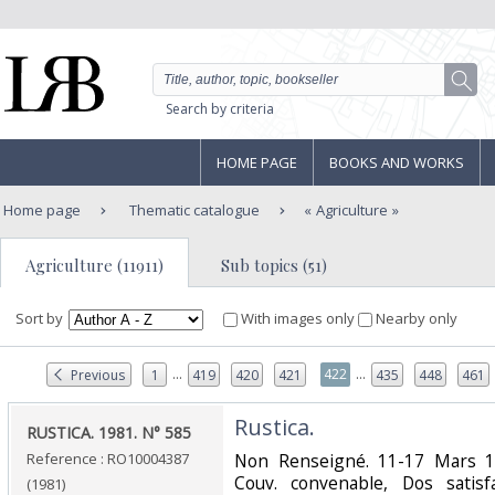
Search by criteria
HOME PAGE
BOOKS AND WORKS
Home page
Thematic catalogue
Agriculture
Agriculture (11911)
Sub topics (51)
Sort by
With images only
Nearby only
...
...
422
Previous
1
419
420
421
435
448
461
‎Rustica.‎
‎RUSTICA. 1981. N° 585‎
Reference : RO10004387
‎Non Renseigné. 11-17 Mars 19
Couv. convenable, Dos satisfa
(1981)