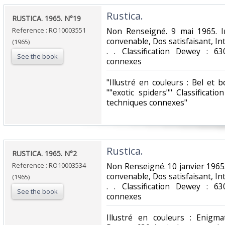
‎Rustica.‎
‎RUSTICA. 1965. N°19‎
Reference : RO10003551
‎Non Renseigné. 9 mai 1965. I
convenable, Dos satisfaisant, Int
(1965)
. . Classification Dewey : 63
See the book
connexes‎
‎"Illustré en couleurs : Bel e
""exotic spiders"" Classificati
techniques connexes"‎
‎Rustica.‎
‎RUSTICA. 1965. N°2‎
Reference : RO10003534
‎Non Renseigné. 10 janvier 1965.
convenable, Dos satisfaisant, Int
(1965)
. . Classification Dewey : 63
See the book
connexes‎
‎Illustré en couleurs : Enigma