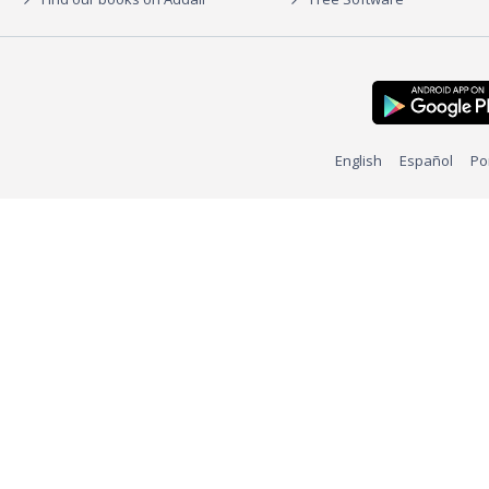
English
Español
Po