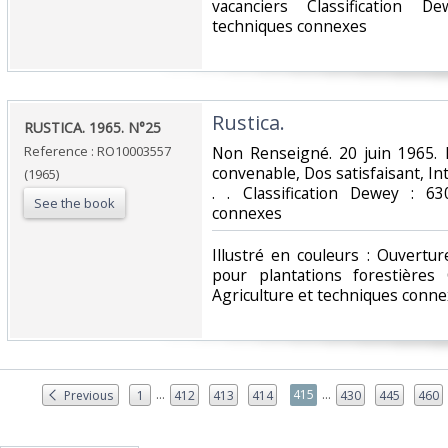
vacanciers Classification D
techniques connexes‎
‎Rustica.‎
‎RUSTICA. 1965. N°25‎
Reference : RO10003557
‎Non Renseigné. 20 juin 1965. 
convenable, Dos satisfaisant, Int
(1965)
. . Classification Dewey : 63
See the book
connexes‎
‎Illustré en couleurs : Ouvert
pour plantations forestières 
Agriculture et techniques conne
...
...
415
Previous
1
412
413
414
430
445
460