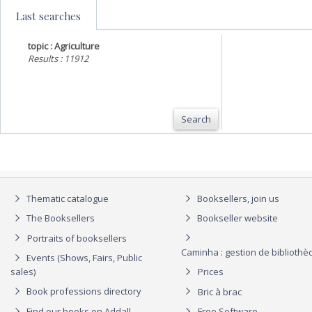
Last searches
topic : Agriculture
Results : 11912
Search
Thematic catalogue
Booksellers, join us
The Booksellers
Bookseller website
Portraits of booksellers
Caminha : gestion de biblioth
Events (Shows, Fairs, Public
sales)
Prices
Book professions directory
Bric à brac
Find our books on Addall
Free Software