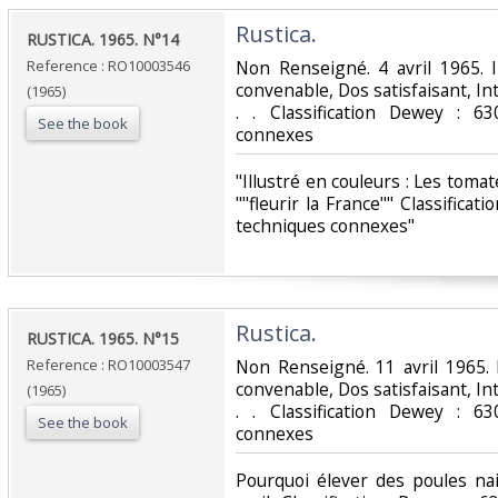
‎Rustica.‎
‎RUSTICA. 1965. N°14‎
Reference : RO10003546
‎Non Renseigné. 4 avril 1965. 
convenable, Dos satisfaisant, Int
(1965)
. . Classification Dewey : 63
See the book
connexes‎
‎"Illustré en couleurs : Les toma
""fleurir la France"" Classificat
techniques connexes"‎
‎Rustica.‎
‎RUSTICA. 1965. N°15‎
Reference : RO10003547
‎Non Renseigné. 11 avril 1965. 
convenable, Dos satisfaisant, Int
(1965)
. . Classification Dewey : 63
See the book
connexes‎
‎Pourquoi élever des poules nai