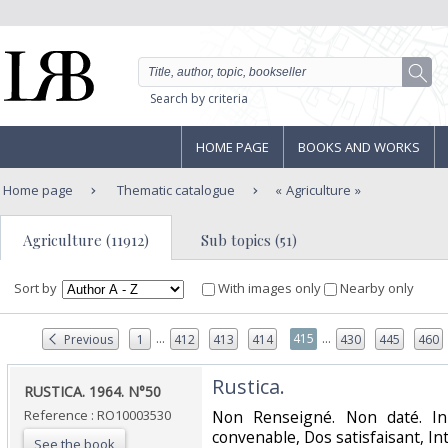
Search by criteria
HOME PAGE
BOOKS AND WORKS
Home page
Thematic catalogue
Agriculture
Agriculture (11912)
Sub topics (51)
Sort by
With images only
Nearby only
...
...
415
Previous
1
412
413
414
430
445
460
‎Rustica.‎
‎RUSTICA. 1964. N°50‎
Reference : RO10003530
‎Non Renseigné. Non daté. In
convenable, Dos satisfaisant, Int
See the book