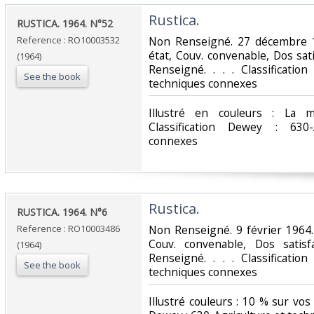
‎Rustica.‎
‎RUSTICA. 1964. N°52‎
Reference : RO10003532
‎Non Renseigné. 27 décembre 1
état, Couv. convenable, Dos sati
(1964)
Renseigné. . . . Classificatio
See the book
techniques connexes‎
‎Illustré en couleurs : L
Classification Dewey : 630-
connexes‎
‎Rustica.‎
‎RUSTICA. 1964. N°6‎
Reference : RO10003486
‎Non Renseigné. 9 février 1964.
Couv. convenable, Dos satisfa
(1964)
Renseigné. . . . Classificatio
See the book
techniques connexes‎
‎Illustré couleurs : 10 % sur vos