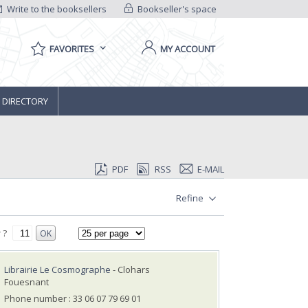
Write to the booksellers
Bookseller's space
FAVORITES
MY ACCOUNT
 DIRECTORY
PDF
RSS
E-MAIL
Refine
 ?
OK
Librairie Le Cosmographe
- Clohars
Fouesnant
Phone number : 33 06 07 79 69 01