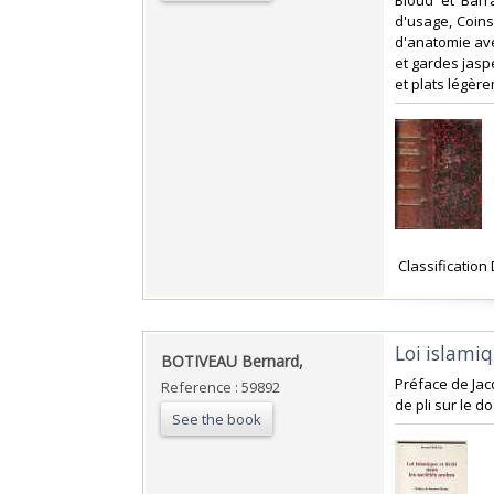
‎Bloud et Barr
d'usage, Coins 
d'anatomie ave
et gardes jaspé
et plats légère
‎ Classificatio
‎Loi islamiq
‎BOTIVEAU Bernard,‎
‎Préface de Jac
Reference : 59892
de pli sur le d
See the book