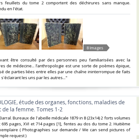
rs feuillets du tome 2 comportent des déchirures sans manque.
u en l'état. ‎
8 Images
vant être consulté par des personnes peu familiarisées avec la
vres de médecine... l’anthropologie est une sorte de poèmes épique,
é de parties liées entre elles par une chaîne ininterrompue de faits
'éclairant les uns par les autres..."‎
OGIE, étude des organes, fonctions, maladies de
 de la femme. Tomes 1-2 ‎
 Barral. Bureaux de l'abeille médicale 1879 in 8 (23x14) 2 forts volumes
et 695 pages, XVI et 714 pages [1], fentes au dos du tome 2. Huitième
exemplaire ( Photographies sur demande / We can send pictures of
mple request ) ‎