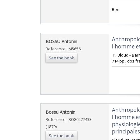
‎Bon ‎
‎Anthropol
‎BOSSU Antonin‎
l'homme et
Reference : M5656
‎ P, Bloud - Bar
See the book
714 pp , dos fr
‎Anthropol
‎Bossu Antonin‎
l'homme et
Reference : RO80277433
physiologie
(1879)
principales
See the book