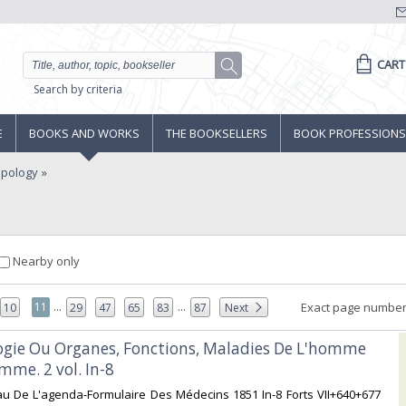
CART
Search by criteria
E
BOOKS AND WORKS
THE BOOKSELLERS
BOOK PROFESSIONS
opology
Nearby only
...
...
11
Exact page number
10
29
47
65
83
87
Next
ogie Ou Organes, Fonctions, Maladies De L'homme
mme. 2 vol. In-8‎
au De L'agenda-Formulaire Des Médecins 1851 In-8 Forts VII+640+677