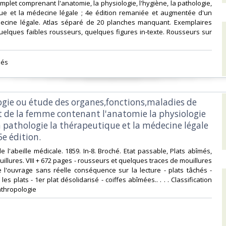
omplet comprenant l'anatomie, la physiologie, l'hygiène, la pathologie,
que et la médecine légale ; 4e édition remaniée et augmentée d'un
ecine légale. Atlas séparé de 20 planches manquant. Exemplaires
elques faibles rousseurs, quelques figures in-texte. Rousseurs sur
és ‎
ogie ou étude des organes,fonctions,maladies de
 de la femme contenant l'anatomie la physiologie
a pathologie la thérapeutique et la médecine légale
e édition.‎
e l'abeille médicale. 1859. In-8. Broché. Etat passable, Plats abîmés,
illures. VIII + 672 pages - rousseurs et quelques traces de mouillures
de l'ouvrage sans réelle conséquence sur la lecture - plats tâchés -
les plats - 1er plat désolidarisé - coiffes abîmées.. . . . Classification
thropologie‎