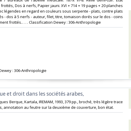
al / Bureaux de l'abeille médicale. 1879. In-8. Relié demi-cuir. Etat
frottés, Dos à nerfs, Papier jauni. XVI + 714 + 19 pages + 20 planches
c légendes en regard en couleurs sous serpente - plats, contre plats
s - dos à 5 nerfs - auteur, filet, titre, tomaison dorés sur le dos - coins
ment frottés.. . . . Classification Dewey : 306-Anthropologie‎
n Dewey : 306-Anthropologie‎
ue et droit dans les sociétés arabes, ‎
ques Berque, Kartala, IREMAM, 1993, 379 pp., broché, très légère trace
os, annotation au feutre sur la deuxième de couverture, bon état.‎