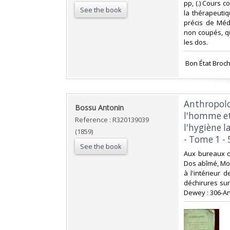
pp, (.) Cours c
See the book
la thérapeuti
précis de Méd
non coupés, qu
les dos.‎
‎ Bon État Broch
‎Anthropol
‎Bossu Antonin‎
l'homme et
Reference : R320139039
l'hygiène l
(1859)
- Tome 1 - 5
See the book
‎Aux bureaux d
Dos abîmé, Mou
à l'intérieur 
déchirures sur 
Dewey : 306-An