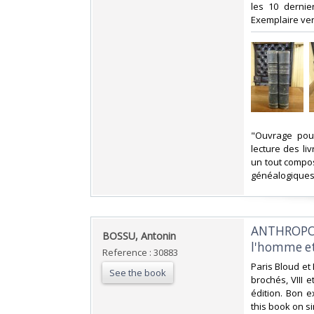
les 10 dernie
Exemplaire vend
‎"Ouvrage pou
lecture des li
un tout compos
généalogiques s
‎ANTHROPOL
‎BOSSU, Antonin ‎
l'homme et
Reference : 30883
‎Paris Bloud et
See the book
brochés, VIII 
édition. Bon 
this book on si