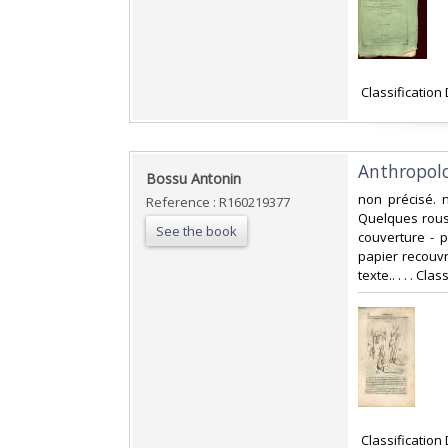
‎ Classificatio
‎Anthropolo
‎Bossu Antonin‎
‎non précisé. 
Reference : R160219377
Quelques rous
See the book
couverture - p
papier recouvr
texte.. . . . Cl
‎ Classificatio