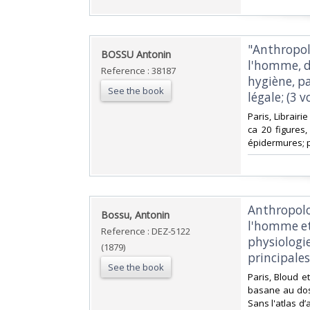
‎"Anthropol
‎BOSSU Antonin‎
l'homme, d
Reference : 38187
hygiène, p
See the book
légale; (3 v
‎Paris, Librair
ca 20 figures,
épidermures; p
‎Anthropol
‎Bossu, Antonin‎
l'homme et
Reference : DEZ-5122
physiologie
(1879)
principales
See the book
‎Paris, Bloud 
basane au dos à
Sans l'atlas d