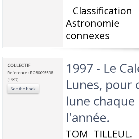
‎ Classificatio
Astronomie 
connexes‎
‎1997 - Le Ca
‎COLLECTIF‎
Reference : RO80095598
Lunes, pour 
(1997)
See the book
lune chaque 
l'année.‎
‎TOM TILLEUL. 