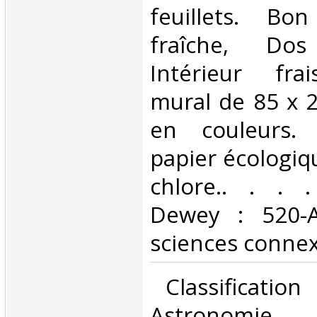
feuillets. Bo
fraîche, Dos 
Intérieur frai
mural de 85 x 2
en couleurs.
papier écologiq
chlore.. . . . 
Dewey : 520-A
sciences connex
‎ Classificatio
Astronomie 