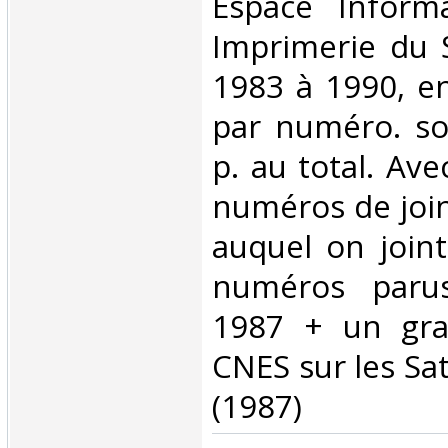
Espace Inform
Imprimerie du 
1983 à 1990, en
par numéro. so
p. au total. Av
numéros de join
auquel on join
numéros paru
1987 + un gra
CNES sur les Sat
(1987)‎