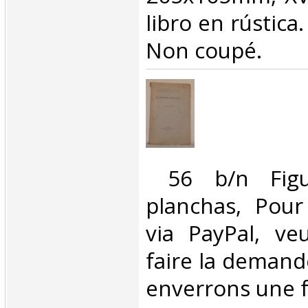
libro en rústica
Non coupé. ‎
‎ 56 b/n Fig
planchas, Pou
via PayPal, ve
faire la demand
enverrons une f