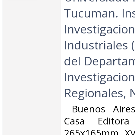
Tucuman. Ins
Investigacio
Industriales 
del Departa
Investigacio
Regionales, N
‎ Buenos Aire
Casa Editora
265x165mm, XV-