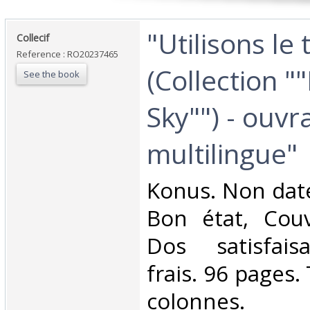
‎"Utilisons le
‎Collecif‎
Reference : RO20237465
(Collection "
See the book
Sky"") - ouvr
multilingue"‎
‎Konus. Non daté
Bon état, Couv
Dos satisfaisa
frais. 96 pages.
colonnes. 