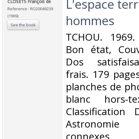
‎L'espace ter
‎CLOSETS François de‎
Reference : RO20049239
hommes‎
(1969)
See the book
‎TCHOU. 1969. 
Bon état, Couv
Dos satisfaisa
frais. 179 pag
planches de pho
blanc hors-t
Classification
Astronomie 
connexes‎