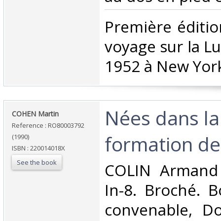
‎Première éditio
voyage sur la L
1952 à New York.
‎Nées dans la
‎COHEN Martin‎
Reference : RO80003792
formation des
(1990)
ISBN : 220014018X
See the book
‎COLIN Armand 
In-8. Broché. B
convenable, Dos