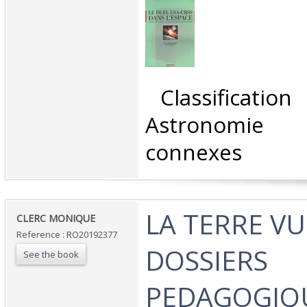
‎ Classificatio
Astronomie 
connexes‎
‎LA TERRE VU
‎CLERC MONIQUE‎
Reference : RO20192377
DOSSIERS
See the book
PEDAGOGIQ