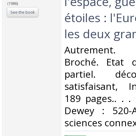
l'espace, gue
(1986)
See the book
étoiles : l'E
les deux gran
‎Autrement. 
Broché. Etat d
partiel. déc
satisfaisant, I
189 pages.. . . 
Dewey : 520-A
sciences connex