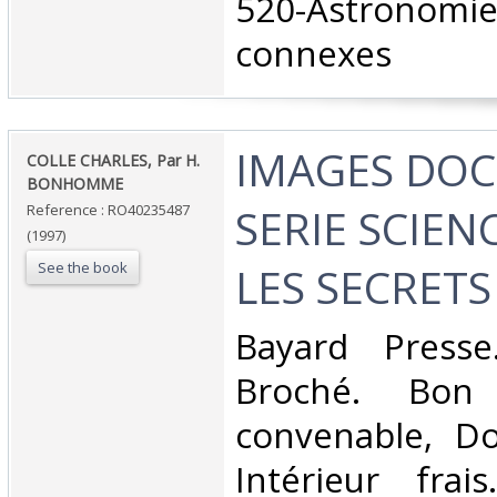
520-Astronomi
connexes‎
‎IMAGES DOC
‎COLLE CHARLES, Par H.
BONHOMME‎
SERIE SCIEN
Reference : RO40235487
(1997)
See the book
LES SECRETS 
‎Bayard Presse
Broché. Bon 
convenable, Dos
Intérieur frai