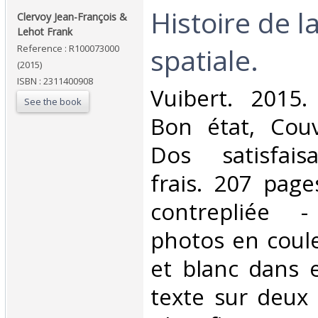
‎Histoire de 
‎Clervoy Jean-François &
Lehot Frank‎
spatiale.‎
Reference : R100073000
(2015)
ISBN : 2311400908
‎Vuibert. 2015.
See the book
Bon état, Couv
Dos satisfaisa
frais. 207 page
contrepliée 
photos en coule
et blanc dans e
texte sur deux c