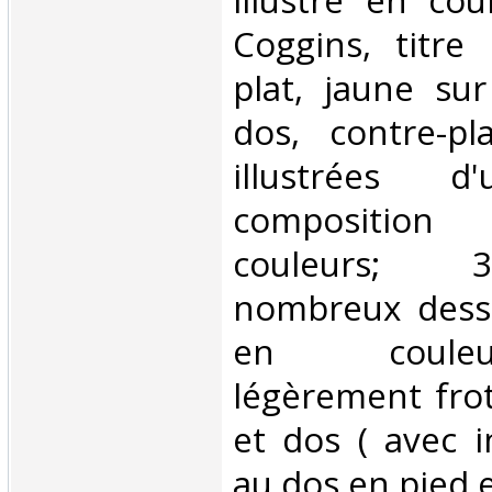
illustré en cou
Coggins, titre
plat, jaune sur
dos, contre-pl
illustrées d
composition
couleurs; 3
nombreux dessi
en couleurs
légèrement fro
et dos ( avec 
au dos en pied et