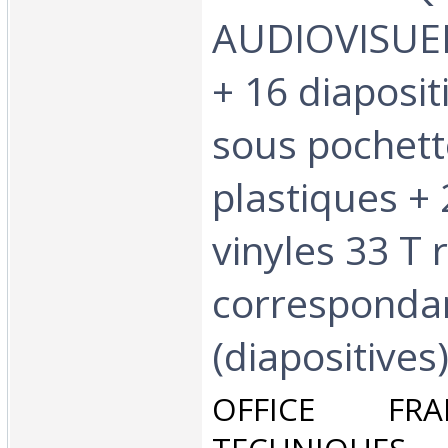
AUDIOVISUELS
+ 16 diaposit
sous pochett
plastiques +
vinyles 33 T 
corresponda
(diapositives).
‎OFFICE FR