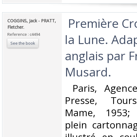
‎ Première Cr
‎COGGINS, Jack - PRATT,
Fletcher.‎
la Lune. Adap
Reference : c4494
See the book
anglais par F
Musard.‎
‎ Paris, Agenc
Presse, Tours
Mame, 1953; 
plein cartonnag