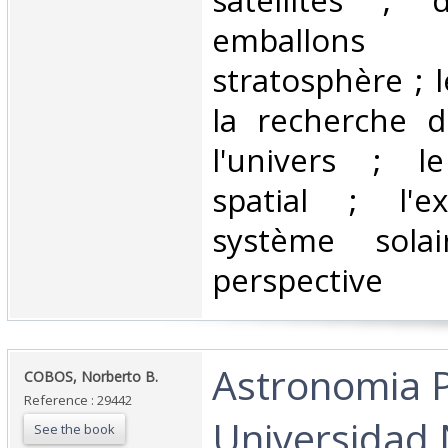
satellites ;
emballon
stratosphère ; l
la recherche d
l'univers ; l
spatial ; l'e
système solai
perspective‎
‎Astronomia P
‎COBOS, Norberto B.‎
Reference : 29442
Universidad 
See the book