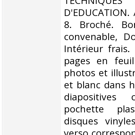
TECHNIQUE
D'EDUCATION. A
8. Broché. Bo
convenable, Dos
Intérieur frais.
pages en feuil
photos et illust
et blanc dans h
diapositives 
pochette pla
disques vinyle
verso correspo