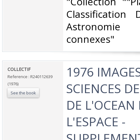
‎"Collection ""
Classification
Astronomie 
connexes"‎
‎1976 IMAGE
‎COLLECTIF‎
Reference : R240112639
SCIENCES DE
(1976)
See the book
DE L'OCEAN 
L'ESPACE -
SUPPLEMENT