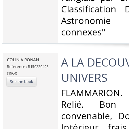
Classification
Astronomie 
connexes"‎
‎A LA DECOU
‎COLIN A RONAN‎
Reference : R150220498
UNIVERS‎
(1964)
See the book
‎FLAMMARION.
Relié. Bon 
convenable, Dos
Intérieur frai