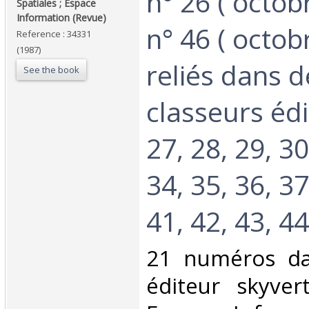
n° 26 ( octob
Spatiales ; Espace
Information (Revue)‎
n° 46 ( octob
Reference : 34331
(1987)
reliés dans 
See the book
classeurs édi
27, 28, 29, 30
34, 35, 36, 37
41, 42, 43, 44,
‎21 numéros da
éditeur skyver