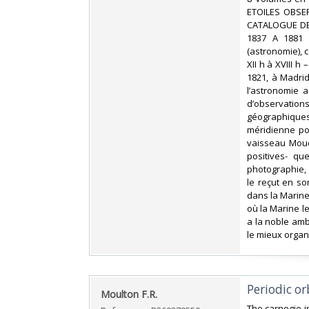
ETOILES OBSE
CATALOGUE DE
1837 A 1881 
(astronomie), ca
XII h à XVIII h
1821, à Madrid
l’astronomie 
d’observation
géographiques.
méridienne por
vaisseau Mouc
positives- qu
photographie, 
le reçut en so
dans la Marine.
où la Marine l
a la noble ambi
le mieux organi
‎Periodic or
‎Moulton F.R.‎
‎The carnegie i