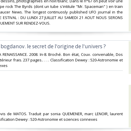
, dessins, photographies en noir/blanc. Dans le n°67 on peut voir une
e rock The Byrds (dont un tube s'intitule "Mr. Spaceman" ) en train
 Saucer News. The longest continuosly published UFO journal in the
E ESTIVAL : DU LUNDI 27 JUILLET AU SAMEDI 21 AOUT NOUS SERONS
UEMENT SUR RENDEZ-VOUS.‎
 bogdanov. le secret de l'origine de l'univers ?‎
A RENAISSANCE. 2008. In-8. Broché. Bon état, Couv. convenable, Dos
ntérieur frais. 237 pages.. . . . Classification Dewey : 520-Astronomie et
exes‎
lovis de MATOS. Traduit par sonia QUEMENER, marc LENOIR, laurent
ification Dewey : 520-Astronomie et sciences connexes‎