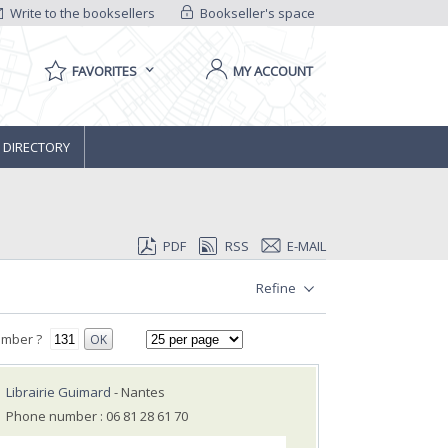
Write to the booksellers
Bookseller's space
FAVORITES
MY ACCOUNT
 DIRECTORY
PDF
RSS
E-MAIL
Refine
umber ?
OK
Librairie Guimard
- Nantes
Phone number : 06 81 28 61 70