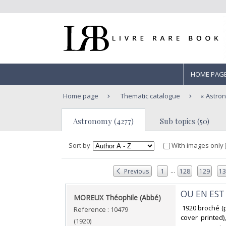
HOME PAG
Home page
Thematic catalogue
Astro
Astronomy (4277)
Sub topics (50)
Sort by
With images only
...
Previous
1
128
129
1
‎OU EN EST
‎MOREUX Théophile (Abbé)‎
‎ 1920 broché 
Reference : 10479
cover printed),
(1920)