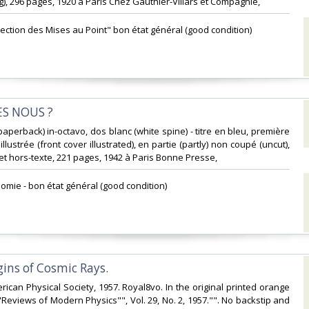
), 296 pages, 1920 à Paris Chez Gauthier-Villars et Compagnie,‎
llection des Mises au Point" bon état général (good condition) ‎
S NOUS ?‎
paperback) in-octavo, dos blanc (white spine) - titre en bleu, première
llustrée (front cover illustrated), en partie (partly) non coupé (uncut),
n et hors-texte, 221 pages, 1942 à Paris Bonne Presse, ‎
omie - bon état général (good condition) ‎
gins of Cosmic Rays.‎
rican Physical Society, 1957. Royal8vo. In the original printed orange
"Reviews of Modern Physics"", Vol. 29, No. 2, 1957."". No backstip and