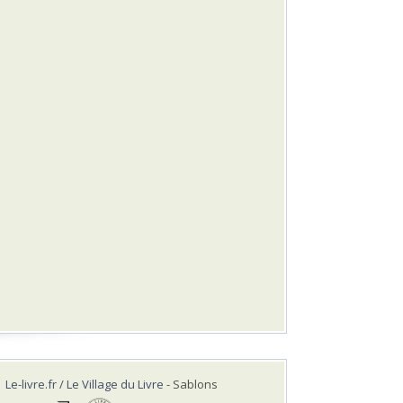
Le-livre.fr / Le Village du Livre
- Sablons