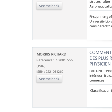
straces after
See the book
Aeronautical La
‎First printing
University Lib
considered to 
‎COMMENT L
‎MORRIS RICHARD‎
DES PLUS 
Reference : R320018556
PHYSICIEN 
(1982)
‎LAFFONT. 198
ISBN : 2221011260
Intérieur frai
See the book
connexes‎
‎ Classificati