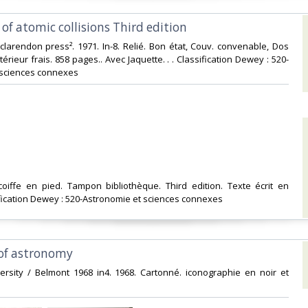
 of atomic collisions Third edition‎
 clarendon press². 1971. In-8. Relié. Bon état, Couv. convenable, Dos
ntérieur frais. 858 pages.. Avec Jaquette. . . Classification Dewey : 520-
sciences connexes‎
 coiffe en pied. Tampon bibliothèque. Third edition. Texte écrit en
ification Dewey : 520-Astronomie et sciences connexes‎
 of astronomy‎
ersity / Belmont 1968 in4. 1968. Cartonné. iconographie en noir et