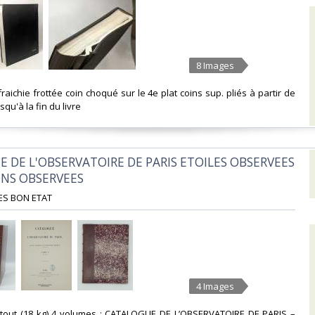
8 Images
raichie frottée coin choqué sur le 4e plat coins sup. pliés à partir de
qu'à la fin du livre‎
E DE L'OBSERVATOIRE DE PARIS ETOILES OBSERVEES
ONS OBSERVEES‎
ES BON ETAT‎
4 Images
 tout (18 kg) 4 volumes : CATALOGUE DE L’OBSERVATOIRE DE PARIS –