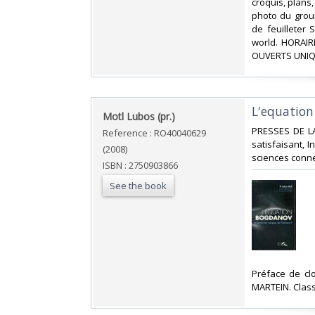
croquis, plans
photo du group
de feuilleter
world. HORAIR
OUVERTS UNIQ
‎L'equation
‎Motl Lubos (pr.)‎
‎PRESSES DE L
Reference : RO40040629
satisfaisant, I
(2008)
sciences conn
ISBN : 2750903866
See the book
‎Préface de c
MARTEIN. Class