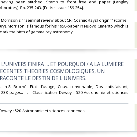
 having been stitched. Stamp to front free end paper (Langley
boratory). Pp. 235-243. [Entire issue: 159-254].‎
 of Morrison's ""seminal review about CR [Cosmic Rays] origin"" (Cornell
rary). Morrison is famous for his 1958-paper in Nuovo Cimento which is
mark the birth of gamma ray astronomy.‎
'UNIVERS FINIRA ... ET POURQUOI / A LA LUMIERE
RECENTES THEORIES COSMOLOGIQUES, UN
RACONTE LE DESTIN DE L'UNIVERS.‎
2. In-8. Broché. Etat d'usage, Couv. convenable, Dos satisfaisant,
s. 238 pages.. . . . Classification Dewey : 520-Astronomie et sciences
on Dewey : 520-Astronomie et sciences connexes‎