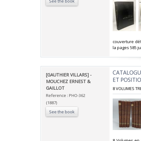
See the book
‎couverture déf
la pages 585 jus
‎CATALOGU
‎[GAUTHIER VILLARS] - ‎
ET POSITI
‎MOUCHEZ ERNEST &
GAILLOT ‎
‎8 VOLUMES TR
Reference : PHO-362
(1887)
See the book
‎8 Volumes en