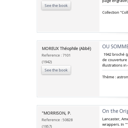
page engraving
See the book
‎Collection "Co
‎OU SOMME
‎MOREUX Théophile (Abbé)‎
‎ 1942 broché (
Reference : 7101
de couverture i
(1942)
illustrations i
See the book
‎Thème : astron
‎On the Ori
‎"MORRISON, P.‎
‎Lancaster, Ame
Reference : 50828
wrappers. In "
(1957)