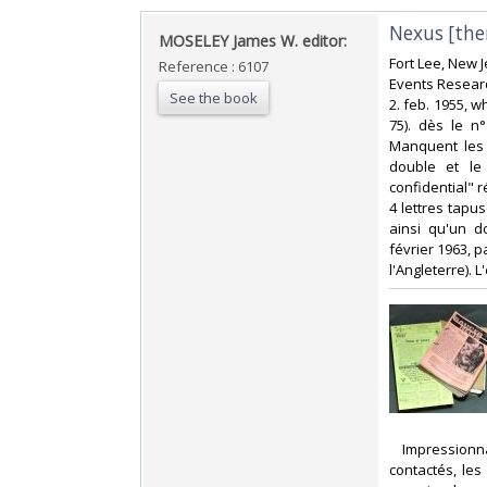
‎Nexus [the
‎MOSELEY James W. editor:‎
‎Fort Lee, New 
Reference : 6107
Events Research
See the book
2. feb. 1955, 
75). dès le n
Manquent les 
double et le
confidential" 
4 lettres tapu
ainsi qu'un do
février 1963, p
l'Angleterre). 
‎ Impression
contactés, le