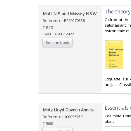
‎The theory
‎Mott N.F. and Massey H.S.W.‎
‎Oxfrod at the
Reference : R260270338
satisfaisant, I
(1971)
Astronomie et 
ISBN : 0198512422
See the book
‎Etiquette sur
anglais. Class
‎Essentials
‎Motz Lloyd Duveen Anneta‎
‎Columbia Univ
Reference : 100096750
blanc‎
(1968)