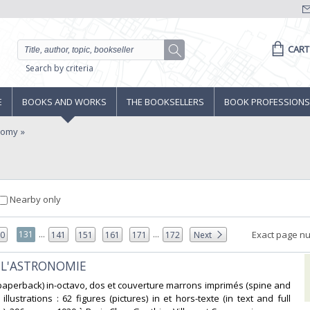
CART
Search by criteria
E
BOOKS AND WORKS
THE BOOKSELLERS
BOOK PROFESSIONS
nomy
Nearby only
...
...
131
Exact page n
30
141
151
161
171
172
Next
 L'ASTRONOMIE‎
(paperback) in-octavo, dos et couverture marrons imprimés (spine and
 illustrations : 62 figures (pictures) in et hors-texte (in text and full