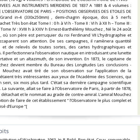
RVEES AUX INSTRUMENTS MERIDIENS DE 1837 A 1881 & 4 volumes :
 L’OBSERVATOIRE DE PARIS – POSITIONS OBSERVEES DES ETOILES DE
Grand in-4 (330x250mm) , demi-chagrin époque, dos à 5 nerfs
chet Très bon état Tome I : 0 h à VI h - Tome II : VI h à XII h – Tome III :
 – Tome IV : XVIII h à XXIV h Ernest-Barthélémy Mouchez , Né le 24 août
, où son père est perruquier du roi Ferdinand VII L’hydrographie et
accaparent son attention. De ses campagnes, il ramènera quantité
s et de relevés de toutes sortes, des cartes hydrographiques et
 Il perfectionnera l’observation nautique en introduisant une lunette
tative et un altazimuth, de son invention. En 1873, le capitaine de
hez devient membre du Bureau des Longitudes Les conclusions -
e Mouchez avait tiré de son observation sur l’application de la
étaient très intéressantes aux yeux de l’Académie des Sciences, qui
n sein, six mois plus tard. C’était sa dernière campagne scientifique
 La suivante, allait se faire à l’Observatoire de Paris, à partir de 1878,
e détachait et le nommait au grade de contre-amiral. L’amiral Mouchez
tion de faire de cet établissement “ l’Observatoire le plus complet et
sé d’Europe ”[ ‎
bits‎
nstitution of Washington. 1963. In-8. Relié. Bon état, Couv. convenable,