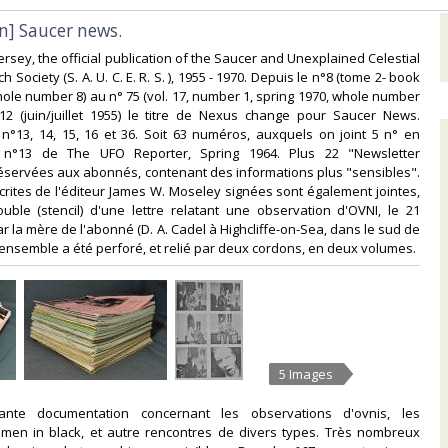
n] Saucer news.‎
Jersey, the official publication of the Saucer and Unexplained Celestial
 Society (S. A. U. C. E. R. S. ), 1955 - 1970. Depuis le n°8 (tome 2- book
whole number 8) au n° 75 (vol. 17, number 1, spring 1970, whole number
°12 (juin/juillet 1955) le titre de Nexus change pour Saucer News.
n°13, 14, 15, 16 et 36. Soit 63 numéros, auxquels on joint 5 n° en
 n°13 de The UFO Reporter, Spring 1964. Plus 22 "Newsletter
réservées aux abonnés, contenant des informations plus "sensibles".
scrites de l'éditeur James W. Moseley signées sont également jointes,
uble (stencil) d'une lettre relatant une observation d'OVNI, le 21
ar la mère de l'abonné (D. A. Cadel à Highcliffe-on-Sea, dans le sud de
L'ensemble a été perforé, et relié par deux cordons, en deux volumes. ‎
5 Images
nante documentation concernant les observations d'ovnis, les
s men in black, et autre rencontres de divers types. Très nombreux