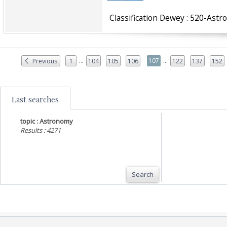
‎ Classification Dewey : 520-Ast
...
...
107
Previous
1
104
105
106
122
137
152
Last searches
topic : Astronomy
Results : 4271
Search