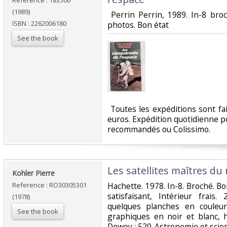
Reference : 183506
(1989)
‎ Perrin Perrin, 1989. In-8 b
ISBN : 2262006180
photos. Bon état‎
See the book
‎ Toutes les expéditions sont f
euros. Expédition quotidienne po
recommandés ou Colissimo. ‎
‎Les satellites maîtres du
‎Kohler Pierre‎
Reference : RO30305301
‎Hachette. 1978. In-8. Broché. B
satisfaisant, Intérieur frai
(1978)
quelques planches en couleu
See the book
graphiques en noir et blanc, hor
Dewey : 520-Astronomie et scie