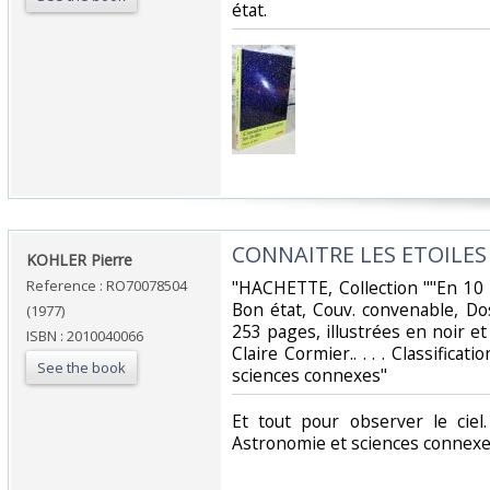
état.‎
‎CONNAITRE LES ETOILES
‎KOHLER Pierre‎
Reference : RO70078504
‎"HACHETTE, Collection ""En 10 
Bon état, Couv. convenable, Dos 
(1977)
253 pages, illustrées en noir e
ISBN : 2010040066
Claire Cormier.. . . . Classifica
See the book
sciences connexes"‎
‎Et tout pour observer le ciel
Astronomie et sciences connexe