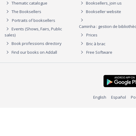
Thematic catalogue
Booksellers, join us
The Booksellers
Bookseller website
Portraits of booksellers
Caminha : gestion de biblioth
Events (Shows, Fairs, Public
sales)
Prices
Book professions directory
Bric à brac
Find our books on Addall
Free Software
English
Español
Po