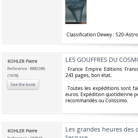
‎ Classification Dewey : 520-Ast
‎LES GOUFFRES DU COSMO
‎KOHLER Pierre‎
Reference : 8882386
‎ France Empire Editions Fran
243 pages, bon état..‎
(1978)
See the book
‎ Toutes les expéditions sont f
euros. Expédition quotidienne po
recommandés ou Colissimo. ‎
‎Les grandes heures des
‎KOHLER Pierre‎
l'espace‎