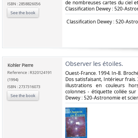
de nombreuses cartes du ciel et il
ISBN : 2858826056
Classification Dewey : 520-Astr
See the book
‎ Classification Dewey : 520-Ast
‎Observer les étoiles.‎
‎Kohler Pierre‎
Reference : R320124191
‎Ouest-France. 1994. In-8. Broch
Dos satisfaisant, Intérieur frais
(1994)
illustrations en couleurs ho
ISBN : 2737316073
colonnes - étiquette collée sur le
See the book
Dewey : 520-Astronomie et scie