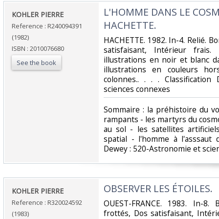
‎L'HOMME DANS LE COSM
‎KOHLER PIERRE‎
HACHETTE.‎
Reference : R240094391
(1982)
‎HACHETTE. 1982. In-4. Relié. B
ISBN : 2010076680
satisfaisant, Intérieur fra
illustrations en noir et blanc 
See the book
illustrations en couleurs ho
colonnes.. . . . Classificati
sciences connexes‎
‎Sommaire : la préhistoire du vol
rampants - les martyrs du cosmo
au sol - les satellites artificie
spatial - l'homme à l'asssaut d
Dewey : 520-Astronomie et scie
‎OBSERVER LES ÉTOILES.‎
‎KOHLER PIERRE‎
Reference : R320024592
‎OUEST-FRANCE. 1983. In-8. B
frottés, Dos satisfaisant, Intéri
(1983)