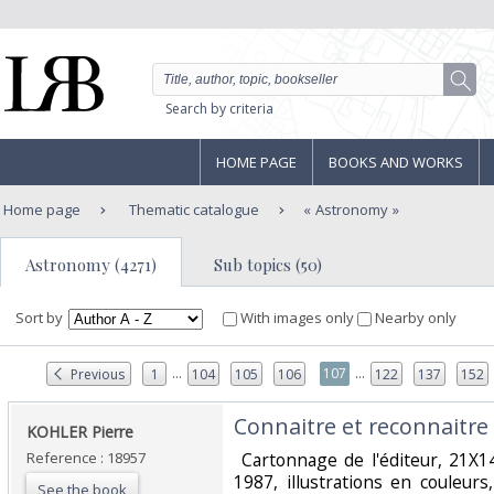
Search by criteria
HOME PAGE
BOOKS AND WORKS
Home page
Thematic catalogue
Astronomy
Astronomy (4271)
Sub topics (50)
Sort by
With images only
Nearby only
...
...
107
Previous
1
104
105
106
122
137
152
‎Connaitre et reconnaitre l
‎KOHLER Pierre‎
Reference : 18957
‎ Cartonnage de l'éditeur, 21X
1987, illustrations en couleur
See the book