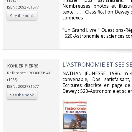
fraîche, Dos satisfaisant, 
(1985)
Nombreuses photos et illustr
ISBN : 2092781677
texte.. . . . Classification Dewe
See the book
connexes‎
‎"Un Grand Livre ""Questions-Ré
: 520-Astronomie et sciences co
‎L'ASTRONOMIE ET SES SE
‎KOHLER PIERRE‎
Reference : RO30071941
‎NATHAN JEUNESSE. 1986. In-4
convenable, Dos satisfaisant,
(1986)
Ecritures discrète en page de fau
ISBN : 2092781677
Dewey : 520-Astronomie et scie
See the book