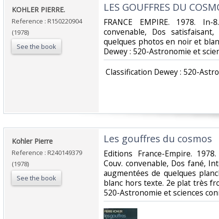
‎LES GOUFFRES DU COSMO
‎KOHLER PIERRE.‎
Reference : R150220904
‎FRANCE EMPIRE. 1978. In-8
convenable, Dos satisfaisant,
(1978)
quelques photos en noir et blanc h
See the book
Dewey : 520-Astronomie et scie
‎ Classification Dewey : 520-Ast
‎Les gouffres du cosmos‎
‎Kohler Pierre‎
Reference : R240149379
‎Editions France-Empire. 1978.
Couv. convenable, Dos fané, In
(1978)
augmentées de quelques planche
See the book
blanc hors texte. 2e plat très frot
520-Astronomie et sciences con