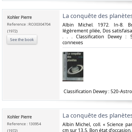
‎La conquête des planètes
‎Kohler Pierre‎
Reference : RO30304704
‎Albin Michel. 1972. In-8. B
légèrement pliée, Dos satisfaisan
(1972)
. . . Classification Dewey :
See the book
connexes‎
‎ Classification Dewey : 520-Ast
‎La conquête des planètes
‎Kohler Pierre‎
Reference : 130954
‎Albin Michel, coll. « Science 
cm sur 13,5. Bon état d’occasion.‎
(1972)