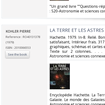
‎"Un grand livre ""Questions-ré
: 520-Astronomie et sciences co
‎LA TERRE ET LES ASTRES‎
‎KOHLER PIERRE‎
Reference : RO40131378
‎Hachette. 1979. In-8. Relié. B
satisfaisant, Intérieur frais. 3
(1979)
graphiques, schémas et cartes e
ISBN : 2010066553
Texte sur 2 colonnes.. . . . 
See the book
Astronomie et sciences connexe
‎Encyclopédie Hachette. La Ter
Galaxie. Le monde des Galaxies.
Astronomie et sciences connexe