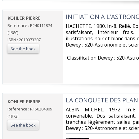
‎INITIATION A L'ASTRONO
‎KOHLER PIERRE‎
Reference : R240111874
‎HACHETTE. 1980. In-8. Relié. B
satisfaisant, Intérieur fra
(1980)
illustrations noir et blanc dans et
ISBN : 2010073207
Dewey : 520-Astronomie et scie
See the book
‎ Classification Dewey : 520-Ast
‎LA CONQUETE DES PLAN
‎KOHLER PIERRE.‎
Reference : R150204809
‎ALBIN MICHEL. 1972. In-8.
convenable, Dos satisfaisant,
(1972)
tranches légèrement salies par 
See the book
Dewey : 520-Astronomie et scie