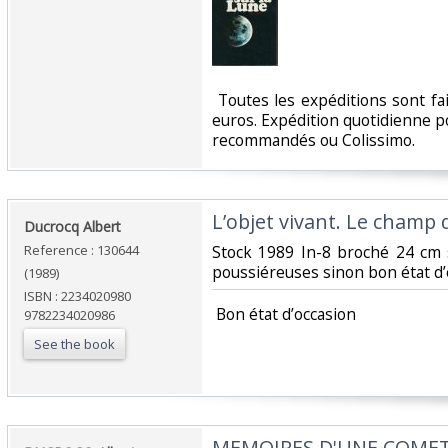
‎ Toutes les expéditions sont f
euros. Expédition quotidienne po
recommandés ou Colissimo. ‎
‎L’objet vivant. Le champ
‎Ducrocq Albert‎
Reference : 130644
‎Stock 1989 In-8 broché 24 cm
poussiéreuses sinon bon état d’o
(1989)
ISBN : 2234020980
‎ Bon état d’occasion ‎
9782234020986
See the book
‎MEMOIRES D'UNE COMET