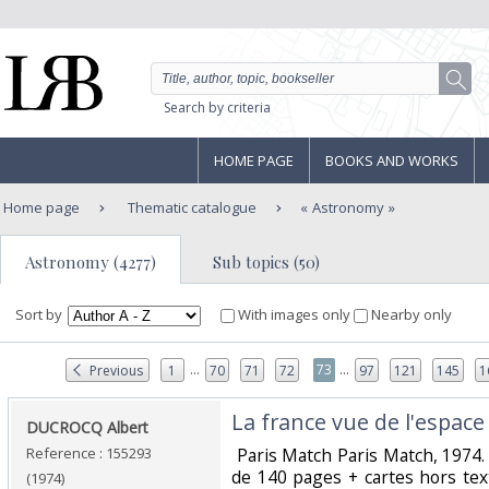
Search by criteria
HOME PAGE
BOOKS AND WORKS
Home page
Thematic catalogue
Astronomy
Astronomy (4277)
Sub topics (50)
Sort by
With images only
Nearby only
...
...
73
Previous
1
70
71
72
97
121
145
1
‎La france vue de l'espace‎
‎DUCROCQ Albert ‎
Reference : 155293
‎ Paris Match Paris Match, 1974
de 140 pages + cartes hors te
(1974)