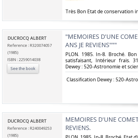
‎Très Bon Etat de conservation in
‎"MEMOIRES D'UNE COMET
‎DUCROCQ ALBERT‎
ANS JE REVIENS"""‎
Reference : R320074057
(1985)
‎PLON. 1985. In-8. Broché. Bon
ISBN : 2259014038
satisfaisant, Intérieur frais. 3
Dewey : 520-Astronomie et scie
See the book
‎ Classification Dewey : 520-Ast
‎MEMOIRES D'UNE COMET
‎DUCROCQ ALBERT‎
REVIENS.‎
Reference : R240049253
(1985)
‎PLON. 1985. In-8. Broché. Etat 