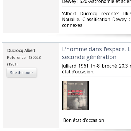
Dewey : 520-Astronomie et scie
‎'Albert Ducrocq reconte'. Il
Nouaille. Classification Dewey
connexes‎
‎L’homme dans l’espace. 
‎Ducrocq Albert‎
seconde génération‎
Reference : 130628
(1961)
‎Julliard 1961 In-8 broché 20,
état d’occasion.‎
See the book
‎ Bon état d’occasion ‎