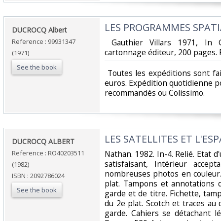
‎LES PROGRAMMES SPATIA
‎DUCROCQ Albert‎
Reference : 99931347
‎ Gauthier Villars 1971, In 
cartonnage éditeur, 200 pages. P
(1971)
See the book
‎ Toutes les expéditions sont f
euros. Expédition quotidienne po
recommandés ou Colissimo. ‎
‎LES SATELLITES ET L'ESP
‎DUCROCQ ALBERT‎
Reference : RO40203511
‎Nathan. 1982. In-4. Relié. Etat 
satisfaisant, Intérieur accep
(1982)
nombreuses photos en couleur. 
ISBN : 2092786024
plat. Tampons et annotations 
See the book
garde et de titre. Fichette, ta
du 2e plat. Scotch et traces au
garde. Cahiers se détachant lég