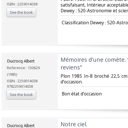
ISBN : 2259014038
satisfaisant, Intérieur acceptable.
Dewey : 520-Astronomie et scie
See the book
‎ Classification Dewey : 520-Ast
‎Mémoires d’une comète. 
‎Ducrocq Albert‎
reviens”‎
Reference : 130629
(1985)
‎Plon 1985 In-8 broché 22,5 cm
ISBN : 2259014038
d’occasion.‎
9782259014038
‎ Bon état d’occasion ‎
See the book
‎Notre ciel.‎
‎Ducrocq Albert‎