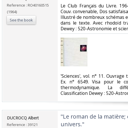
Reference : RO40160515
‎Le Club Français du Livre. 1964
Couv. convenable, Dos satisfaisan
(1964)
Illustré de nombreux schémas e
See the book
dans le texte. Avec rhodoïd tran
Dewey : 520-Astronomie et scie
‎'Sciences', vol. n° 11. Ouvrag
Ex. n° 6549. Visa pour le c
thermodynamique. La différ
Classification Dewey : 520-Astr
‎"Le roman de la matière;
‎DUCROCQ Albert‎
univers."‎
Reference : 39121