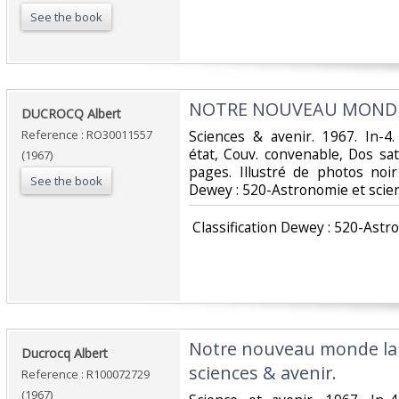
See the book
‎NOTRE NOUVEAU MONDE 
‎DUCROCQ Albert‎
Reference : RO30011557
‎Sciences & avenir. 1967. In-4
état, Couv. convenable, Dos sati
(1967)
pages. Illustré de photos noir e
See the book
Dewey : 520-Astronomie et scie
‎ Classification Dewey : 520-Ast
‎Notre nouveau monde la 
‎Ducrocq Albert‎
sciences & avenir.‎
Reference : R100072729
(1967)