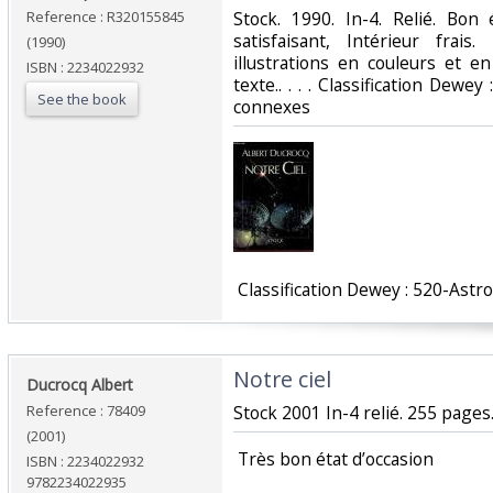
Reference : R320155845
‎Stock. 1990. In-4. Relié. Bon
satisfaisant, Intérieur fra
(1990)
illustrations en couleurs et e
ISBN : 2234022932
texte.. . . . Classification Dewe
See the book
connexes‎
‎ Classification Dewey : 520-Ast
‎Notre ciel‎
‎Ducrocq Albert‎
Reference : 78409
‎Stock 2001 In-4 relié. 255 pages.
(2001)
‎ Très bon état d’occasion ‎
ISBN : 2234022932
9782234022935