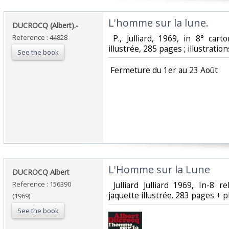
‎L'homme sur la lune.‎
‎DUCROCQ (Albert).-‎
Reference : 44828
‎ P., Julliard, 1969, in 8° car
illustrée, 285 pages ; illustration
See the book
‎ Fermeture du 1er au 23 Août‎
‎L'Homme sur la Lune‎
‎DUCROCQ Albert‎
Reference : 156390
‎ Julliard Julliard 1969, In-8 
jaquette illustrée. 283 pages + p
(1969)
See the book