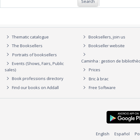
Search
Thematic catalogue
Booksellers, join us
The Booksellers
Bookseller website
Portraits of booksellers
Caminha : gestion de biblioth
Events (Shows, Fairs, Public
sales)
Prices
Book professions directory
Bric à brac
Find our books on Addall
Free Software
English
Español
Po