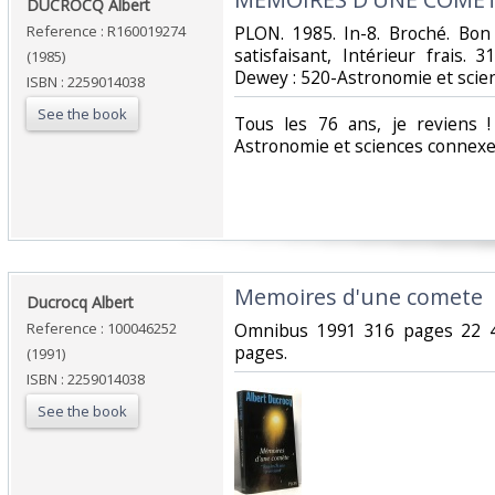
‎DUCROCQ Albert‎
Reference : R160019274
‎PLON. 1985. In-8. Broché. Bon
satisfaisant, Intérieur frais. 31
(1985)
Dewey : 520-Astronomie et scie
ISBN : 2259014038
See the book
‎Tous les 76 ans, je reviens !
Astronomie et sciences connexe
‎Memoires d'une comete‎
‎Ducrocq Albert‎
Reference : 100046252
‎Omnibus 1991 316 pages 22 4
pages.‎
(1991)
ISBN : 2259014038
See the book