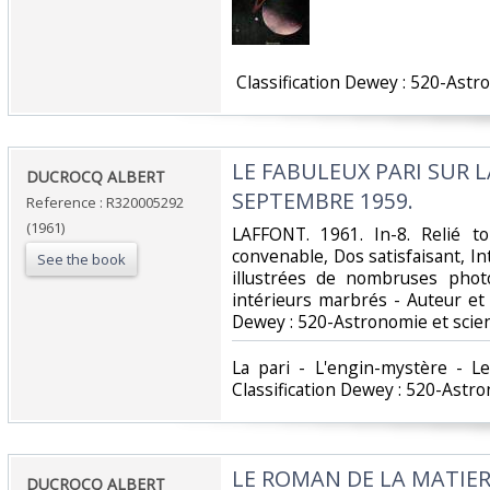
‎ Classification Dewey : 520-Ast
‎LE FABULEUX PARI SUR L
‎DUCROCQ ALBERT‎
SEPTEMBRE 1959.‎
Reference : R320005292
(1961)
‎LAFFONT. 1961. In-8. Relié t
convenable, Dos satisfaisant, I
See the book
illustrées de nombruses phot
intérieurs marbrés - Auteur et tit
Dewey : 520-Astronomie et scie
‎La pari - L'engin-mystère - Le
Classification Dewey : 520-Astr
‎LE ROMAN DE LA MATIER
‎DUCROCQ ALBERT‎