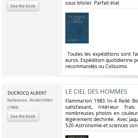
sous blister. Parfait état‎
See the book
‎ Toutes les expéditions sont f
euros. Expédition quotidienne po
recommandés ou Colissimo. ‎
‎LE CIEL DES HOMMES‎
‎DUCROCQ ALBERT‎
Reference : RO40130961
‎Flammarion. 1983. In-4. Relié. B
satisfaisant, Intérieur fra
(1983)
nombreuses photos en couleur 
See the book
légèrement déchirée.. Avec Jaquet
520-Astronomie et sciences con