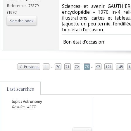
Reference : 78379
‎Sciences et avenir GAUTHIER
encyclopédie » 1970 In-4 rel
(1970)
illustrations, cartes et table
See the book
Jaquette un peu ternie, fendillée
bon état d’occasion. ‎
‎ Bon état d’occasion ‎
...
...
73
Previous
1
70
71
72
97
121
145
1
Last searches
topic : Astronomy
Results : 4277