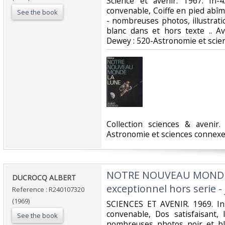
‎Science et avenir. 1967. In-4
convenable, Coiffe en pied abîm
See the book
- nombreuses photos, illustrati
blanc dans et hors texte .. Ave
Dewey : 520-Astronomie et scie
‎Collection sciences & avenir.
Astronomie et sciences connexe
‎NOTRE NOUVEAU MONDE
‎DUCROCQ ALBERT‎
exceptionnel hors serie - j
Reference : R240107320
(1969)
‎SCIENCES ET AVENIR. 1969. In-
convenable, Dos satisfaisant, 
See the book
nombreuses photos noir et bla