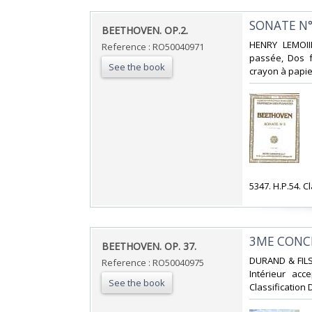
‎SONATE N°
‎BEETHOVEN. OP.2.‎
‎HENRY LEMOII
Reference : RO50040971
passée, Dos fr
See the book
crayon à papier
‎5347. H.P.54. C
‎3ME CONC
‎BEETHOVEN. OP. 37.‎
‎DURAND & FILS
Reference : RO50040975
Intérieur acc
See the book
Classification 