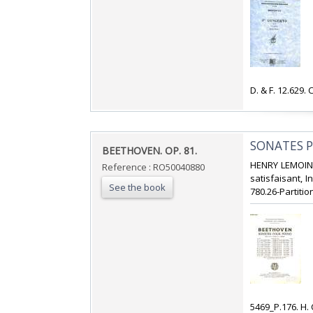
‎D. & F. 12.629.
‎SONATES P
‎BEETHOVEN. OP. 81.‎
‎HENRY LEMOINE
Reference : RO50040880
satisfaisant, I
See the book
780.26-Partition
‎5469_P.176. H.