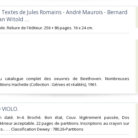
. Textes de Jules Romains - André Maurois - Bernard
an Witold …‎
de. Reliure de l'éditeur. 256 + 86 pages. 16 x 24 cm.‎
i du catalogue complet des oeuvres de Beethoven. Nombreuses
ditions Hachette (Collection : Génies et réalités), 1961.‎
VIOLO.‎
on daté. In-4. Broché. Bon état, Couv. légèrement passée, Dos
ntérieur acceptable. 22 pages de partitions. Inscriptions au crayon sur
. . . . Classification Dewey : 780.26-Partitions‎