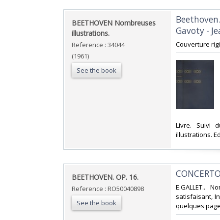
‎Beethoven
‎BEETHOVEN Nombreuses
Gavoty - Je
illustrations.‎
‎Couverture rigi
Reference : 34044
(1961)
See the book
‎Livre. Suiv
illustrations. E
‎CONCERTO 
‎BEETHOVEN. OP. 16.‎
‎E.GALLET.. N
Reference : RO50040898
satisfaisant, I
See the book
quelques pages.