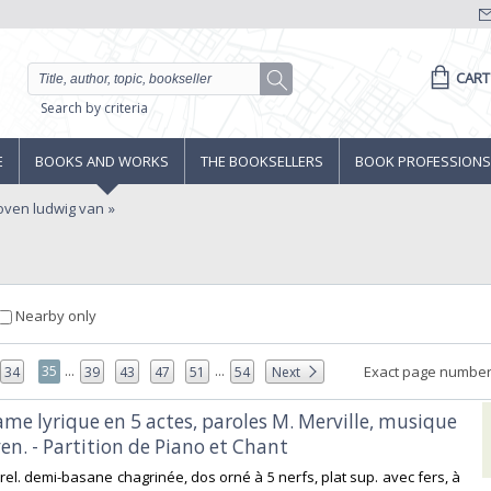
CART
Search by criteria
E
BOOKS AND WORKS
THE BOOKSELLERS
BOOK PROFESSIONS
oven ludwig van
Nearby only
...
...
35
Exact page number
34
39
43
47
51
54
Next
drame lyrique en 5 actes, paroles M. Merville, musique
n. - Partition de Piano et Chant‎
n-4 rel. demi-basane chagrinée, dos orné à 5 nerfs, plat sup. avec fers, à