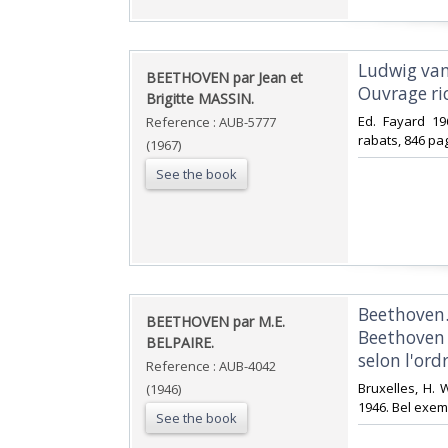
‎Ludwig van
‎BEETHOVEN par Jean et
Ouvrage ri
Brigitte MASSIN.‎
‎Ed. Fayard 1
Reference : AUB-5777
rabats, 846 pa
(1967)
See the book
‎Beethoven
‎BEETHOVEN par M.E.
Beethoven s
BELPAIRE.‎
selon l'ord
Reference : AUB-4042
‎Bruxelles, H
(1946)
1946. Bel exemp
See the book