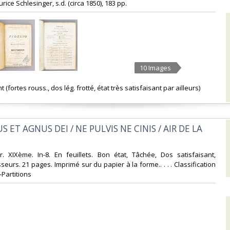
ice Schlesinger, s.d. (circa 1850), 183 pp.‎
10 Images
nt (fortes rouss., dos lég. frotté, état très satisfaisant par ailleurs)‎
S ET AGNUS DEI / NE PULVIS NE CINIS / AIR DE LA
r. XIXème. In-8. En feuillets. Bon état, Tâchée, Dos satisfaisant,
urs. 21 pages. Imprimé sur du papier à la forme.. . . . Classification
Partitions‎