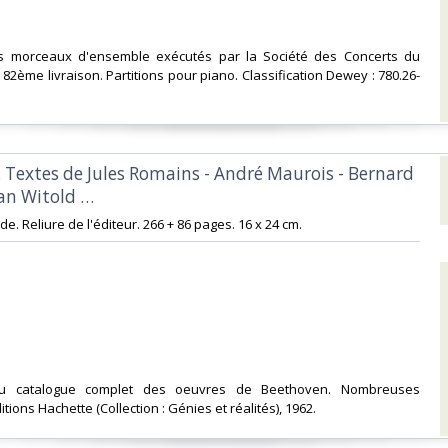
es morceaux d'ensemble exécutés par la Société des Concerts du
82ème livraison. Partitions pour piano. Classification Dewey : 780.26-
. Textes de Jules Romains - André Maurois - Bernard
an Witold …‎
de. Reliure de l'éditeur. 266 + 86 pages. 16 x 24 cm.‎
i du catalogue complet des oeuvres de Beethoven. Nombreuses
ditions Hachette (Collection : Génies et réalités), 1962.‎