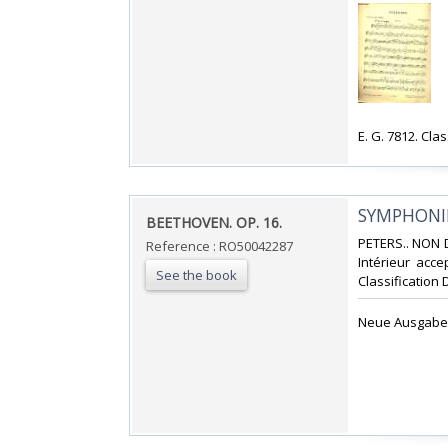
‎E. G. 7812. Cla
‎SYMPHONIE
‎BEETHOVEN. OP. 16.‎
‎PETERS.. NON 
Reference : RO50042287
Intérieur acc
See the book
Classification 
‎Neue Ausgabe v