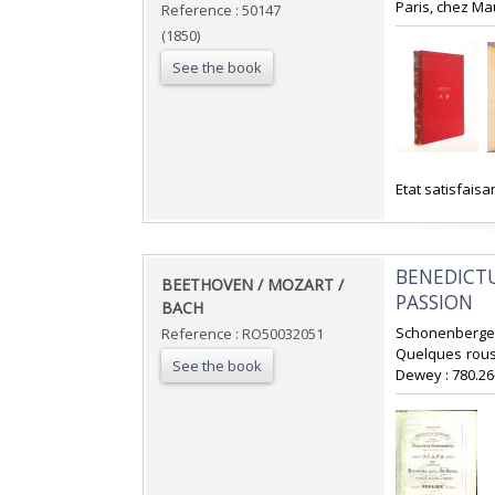
Paris, chez Maur
Reference : 50147
(1850)
See the book
‎Etat satisfaisa
‎BENEDICTU
‎BEETHOVEN / MOZART /
PASSION‎
BACH‎
‎Schonenberge
Reference : RO50032051
Quelques rousse
See the book
Dewey : 780.26-