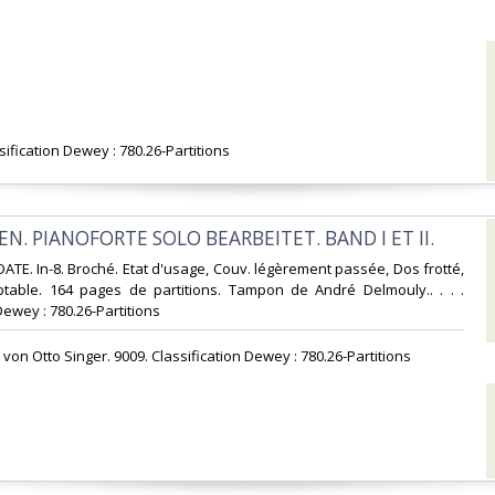
ssification Dewey : 780.26-Partitions‎
N. PIANOFORTE SOLO BEARBEITET. BAND I ET II.‎
DATE. In-8. Broché. Etat d'usage, Couv. légèrement passée, Dos frotté,
eptable. 164 pages de partitions. Tampon de André Delmouly.. . . .
Dewey : 780.26-Partitions‎
on Otto Singer. 9009. Classification Dewey : 780.26-Partitions‎