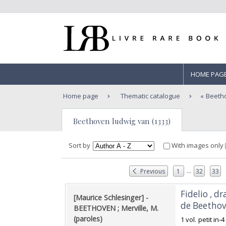
HOME PAG
Home page
Thematic catalogue
Beeth
Beethoven ludwig van (1333)
Sort by
With images only
...
Previous
1
32
33
‎Fidelio , 
‎[Maurice Schlesinger] - ‎
de Beethove
‎BEETHOVEN ; Merville, M.
(paroles)‎
‎1 vol. petit i