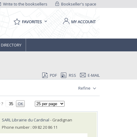
Write to the booksellers
Bookseller's space
FAVORITES
MY ACCOUNT
 DIRECTORY
PDF
RSS
E-MAIL
Refine
 ?
OK
SARL Librairie du Cardinal
- Gradignan
Phone number : 09 82 20 86 11