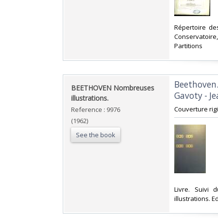
‎Répertoire d
Conservatoire, 
Partitions‎
‎Beethoven
‎BEETHOVEN Nombreuses
Gavoty - Je
illustrations.‎
‎Couverture rigi
Reference : 9976
(1962)
See the book
‎Livre. Suiv
illustrations. E