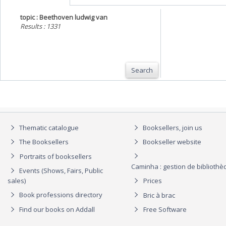
topic : Beethoven ludwig van
Results : 1331
Search
Thematic catalogue
Booksellers, join us
The Booksellers
Bookseller website
Portraits of booksellers
Caminha : gestion de biblioth
Events (Shows, Fairs, Public
sales)
Prices
Book professions directory
Bric à brac
Find our books on Addall
Free Software