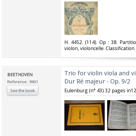
‎H. 4452. (114). Op : 38. Partit
violon, violoncelle. Classificatio
‎Trio for violin viola and 
‎BEETHOVEN‎
Dur Ré majeur - Op. 9/2‎
Reference : 9901
‎Eulenburg (n° 43) 32 pages in12.
See the book