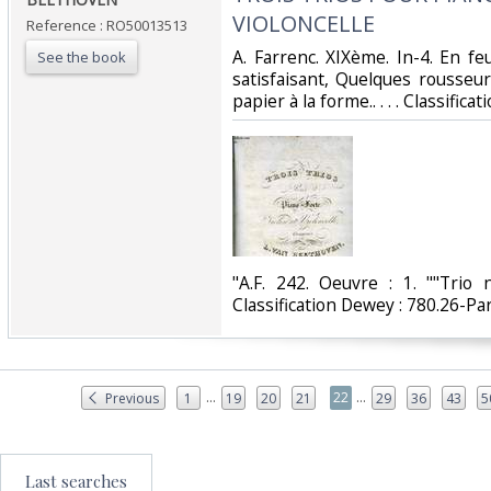
VIOLONCELLE‎
Reference : RO50013513
‎A. Farrenc. XIXème. In-4. En fe
See the book
satisfaisant, Quelques rousseu
papier à la forme.. . . . Classific
‎"A.F. 242. Oeuvre : 1. ""Trio 
Classification Dewey : 780.26-Part
...
...
22
Previous
1
19
20
21
29
36
43
5
Last searches