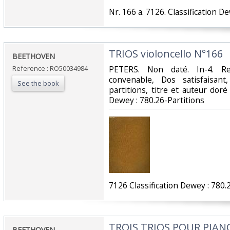
‎Nr. 166 a. 7126. Classification D
‎TRIOS violoncello N°166‎
‎BEETHOVEN‎
Reference : RO50034984
‎PETERS. Non daté. In-4. Re
convenable, Dos satisfaisan
See the book
partitions, titre et auteur doré s
Dewey : 780.26-Partitions‎
‎7126 Classification Dewey : 780.2
‎TROIS TRIOS POUR PIAN
‎BEETHOVEN‎