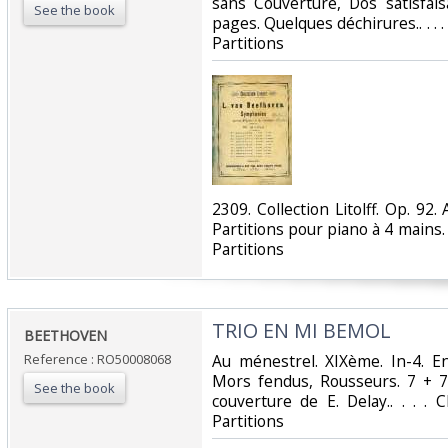
sans Couverture, Dos satisfai
See the book
pages. Quelques déchirures.. . . .
Partitions‎
‎2309. Collection Litolff. Op. 
Partitions pour piano à 4 mains. 
Partitions‎
‎TRIO EN MI BEMOL‎
‎BEETHOVEN‎
Reference : RO50008068
‎Au ménestrel. XIXème. In-4. En
Mors fendus, Rousseurs. 7 + 
See the book
couverture de E. Delay.. . . . 
Partitions‎