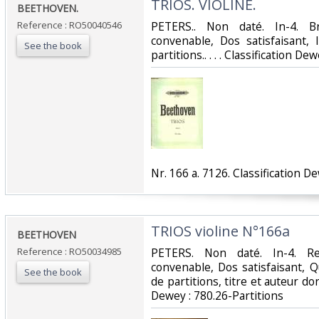
‎TRIOS. VIOLINE.‎
‎BEETHOVEN.‎
Reference : RO50040546
‎PETERS.. Non daté. In-4. B
convenable, Dos satisfaisant, 
See the book
partitions.. . . . Classification De
‎Nr. 166 a. 7126. Classification D
‎TRIOS violine N°166a‎
‎BEETHOVEN‎
Reference : RO50034985
‎PETERS. Non daté. In-4. Re
convenable, Dos satisfaisant, 
See the book
de partitions, titre et auteur doré 
Dewey : 780.26-Partitions‎