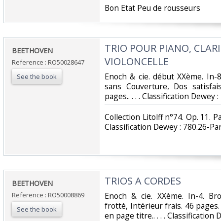
‎Bon Etat Peu de rousseurs‎
‎TRIO POUR PIANO, CLA
‎BEETHOVEN‎
VIOLONCELLE‎
Reference : RO50028647
‎Enoch & cie. début XXème. In-8.
See the book
sans Couverture, Dos satisfai
pages.. . . . Classification Dewey 
‎Collection Litolff n°74. Op. 11. P
Classification Dewey : 780.26-Par
‎TRIOS A CORDES‎
‎BEETHOVEN‎
Reference : RO50008869
‎Enoch & cie. XXème. In-4. Br
frotté, Intérieur frais. 46 pag
See the book
en page titre.. . . . Classification