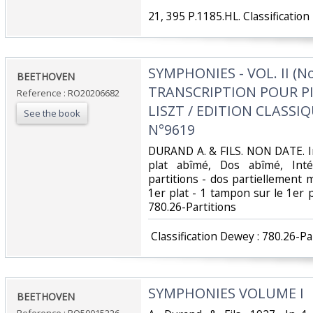
‎21, 395 P.1185.HL. Classification
‎SYMPHONIES - VOL. II (Nos
‎BEETHOVEN‎
TRANSCRIPTION POUR PI
Reference : RO20206682
LISZT / EDITION CLASSI
See the book
N°9619‎
‎DURAND A. & FILS. NON DATE. In
plat abîmé, Dos abîmé, Inté
partitions - dos partiellement 
1er plat - 1 tampon sur le 1er pla
780.26-Partitions‎
‎ Classification Dewey : 780.26-Par
‎SYMPHONIES VOLUME I‎
‎BEETHOVEN‎