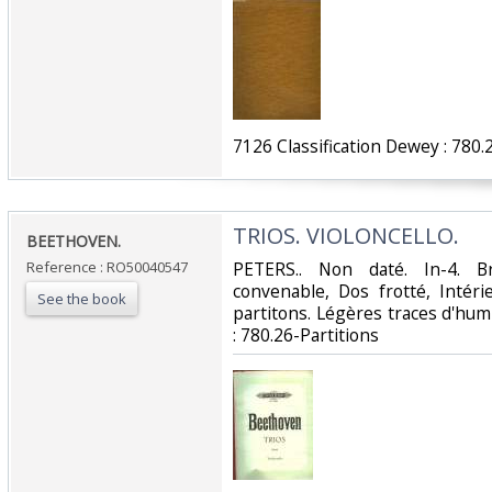
‎7126 Classification Dewey : 780.2
‎TRIOS. VIOLONCELLO.‎
‎BEETHOVEN.‎
Reference : RO50040547
‎PETERS.. Non daté. In-4. B
convenable, Dos frotté, Intér
See the book
partitons. Légères traces d'humidi
: 780.26-Partitions‎