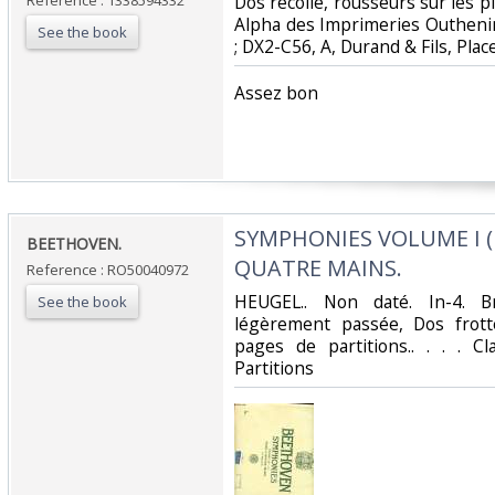
Reference : 1338594332
‎Dos recollé, rousseurs sur les p
Alpha des Imprimeries Outheni
See the book
; DX2-C56, A, Durand & Fils, Place
‎Assez bon‎
‎SYMPHONIES VOLUME I ( 
‎BEETHOVEN.‎
QUATRE MAINS.‎
Reference : RO50040972
‎HEUGEL.. Non daté. In-4. B
See the book
légèrement passée, Dos frotté
pages de partitions.. . . . Cl
Partitions‎