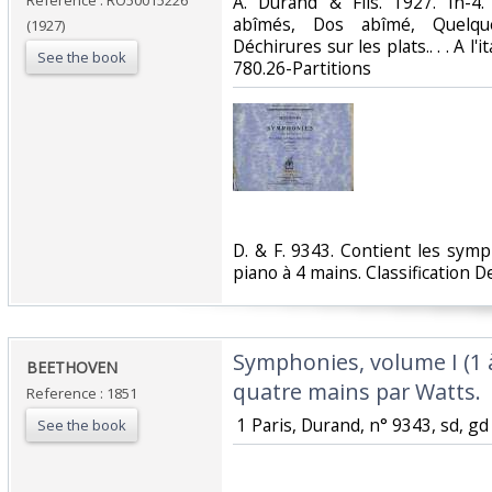
Reference : RO50015226
‎A. Durand & Fils. 1927. In-4.
abîmés, Dos abîmé, Quelqu
(1927)
Déchirures sur les plats.. . . A l'
See the book
780.26-Partitions‎
‎D. & F. 9343. Contient les sym
piano à 4 mains. Classification D
‎Symphonies, volume I (1 à
‎BEETHOVEN‎
quatre mains par Watts.‎
Reference : 1851
‎ 1 Paris, Durand, n° 9343, sd, gd 
See the book