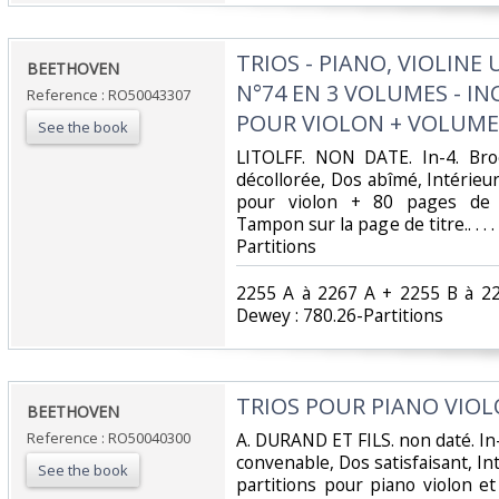
‎TRIOS - PIANO, VIOLINE
‎BEETHOVEN‎
N°74 EN 3 VOLUMES - I
Reference : RO50043307
POUR VIOLON + VOLUME 
See the book
‎LITOLFF. NON DATE. In-4. Broc
décollorée, Dos abîmé, Intérieur
pour violon + 80 pages de pa
Tampon sur la page de titre.. . . 
Partitions‎
‎2255 A à 2267 A + 2255 B à 22
Dewey : 780.26-Partitions‎
‎TRIOS POUR PIANO VIOL
‎BEETHOVEN‎
Reference : RO50040300
‎A. DURAND ET FILS. non daté. In-
convenable, Dos satisfaisant, In
See the book
partitions pour piano violon et vi