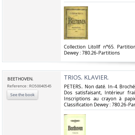
‎Collection Litollf n°65. Partiti
Dewey : 780.26-Partitions‎
‎TRIOS. KLAVIER.‎
‎BEETHOVEN.‎
Reference : RO50040545
‎PETERS.. Non daté. In-4. Broch
Dos satisfaisant, Intérieur fr
See the book
Inscriptions au crayon à papi
Classification Dewey : 780.26-Par