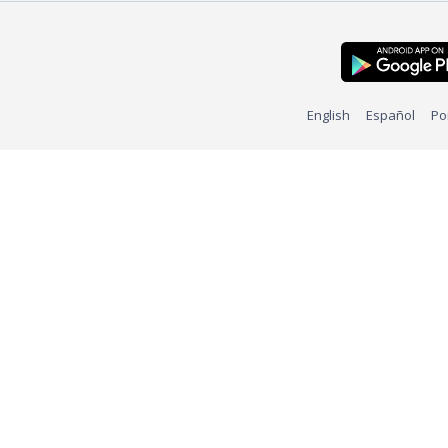
English
Español
Po