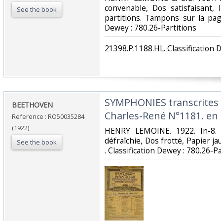
convenable, Dos satisfaisant, 
See the book
partitions. Tampons sur la page d
Dewey : 780.26-Partitions‎
‎21398.P.1188.HL. Classification 
‎SYMPHONIES transcrites
‎BEETHOVEN‎
Charles-René N°1181. en 
Reference : RO50035284
(1922)
‎HENRY LEMOINE. 1922. In-8. 
défraîchie, Dos frotté, Papier jau
See the book
. Classification Dewey : 780.26-Pa