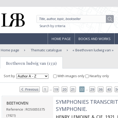
Search by criteria
HOME PAGE
BOOKS AND WORKS
Home page
Thematic catalogue
Beethoven ludwig van
Beethoven ludwig van (1331)
Sort by
With images only
Nearby only
...
...
22
Previous
1
19
20
21
29
36
43
5
‎SYMPHONIES TRANSCRITE
‎BEETHOVEN‎
SYMPHONIE.‎
Reference : RO50055375
(1921)
‎HENRY LEMOINE & CIE. 1921. I