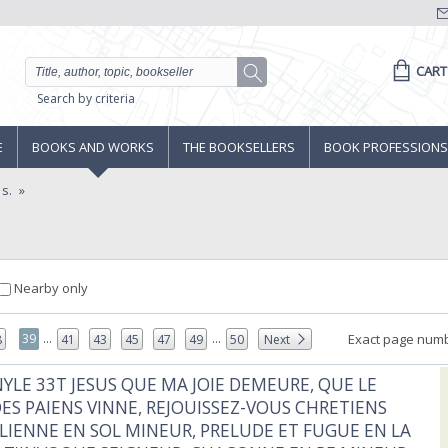
CART
Search by criteria
E
BOOKS AND WORKS
THE BOOKSELLERS
BOOK PROFESSIONS
 s.
Nearby only
...
...
39
Exact page numb
8
41
43
45
47
49
50
Next
NYLE 33T JESUS QUE MA JOIE DEMEURE, QUE LE
ES PAIENS VINNE, REJOUISSEZ-VOUS CHRETIENS
CILIENNE EN SOL MINEUR, PRELUDE ET FUGUE EN LA