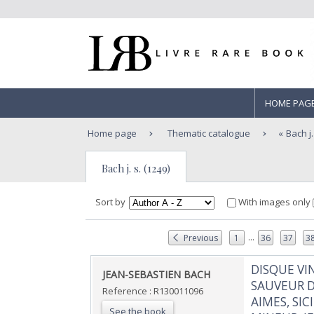
HOME PAG
Home page
Thematic catalogue
Bach j.
Bach j. s. (1249)
Sort by
With images only
...
Previous
1
36
37
3
‎DISQUE VI
‎JEAN-SEBASTIEN BACH‎
SAUVEUR D
Reference : R130011096
AIMES, SI
See the book