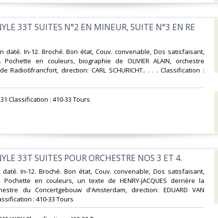
NYLE 33T SUITES N°2 EN MINEUR, SUITE N°3 EN RE
 daté. In-12. Broché. Bon état, Couv. convenable, Dos satisfaisant,
is. Pochette en couleurs, biographie de OLIVIER ALAIN, orchestre
 Radio6francfort, direction: CARL SCHURICHT.. . . . Classification :
31 Classification : 410-33 Tours‎
NYLE 33T SUITES POUR ORCHESTRE NOS 3 ET 4.‎
daté. In-12. Broché. Bon état, Couv. convenable, Dos satisfaisant,
is. Pochette en couleurs, un texte de HENRY-JACQUES derrière la
chestre du Concertgebouw d'Amsterdam, direction: EDUARD VAN
lassification : 410-33 Tours‎