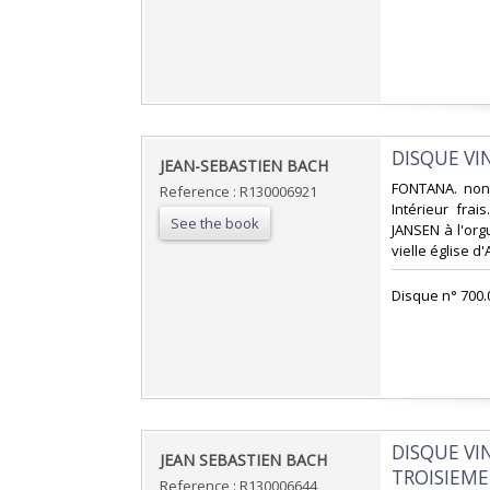
‎DISQUE VI
‎JEAN-SEBASTIEN BACH‎
‎FONTANA. non 
Reference : R130006921
Intérieur frai
See the book
JANSEN à l'org
vielle église d'
‎Disque n° 700.
‎DISQUE VI
‎JEAN SEBASTIEN BACH‎
TROISIEME 
Reference : R130006644