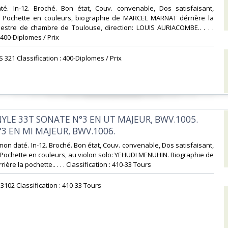
té. In-12. Broché. Bon état, Couv. convenable, Dos satisfaisant,
is. Pochette en couleurs, biographie de MARCEL MARNAT dérrière la
hestre de chambre de Toulouse, direction: LOUIS AURIACOMBE.. . . .
 400-Diplomes / Prix‎
S 321 Classification : 400-Diplomes / Prix‎
INYLE 33T SONATE N°3 EN UT MAJEUR, BWV.1005.
3 EN MI MAJEUR, BWV.1006.‎
on daté. In-12. Broché. Bon état, Couv. convenable, Dos satisfaisant,
s. Pochette en couleurs, au violon solo: YEHUDI MENUHIN. Biographie de
ère la pochette.. . . . Classification : 410-33 Tours‎
33102 Classification : 410-33 Tours‎