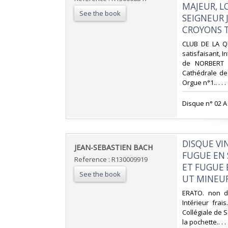
MAJEUR, L
See the book
SEIGNEUR 
CROYONS TO
‎CLUB DE LA Q
satisfaisant, I
de NORBERT 
Cathédrale de
Orgue n°1.. . . 
‎Disque n° 02 A 
‎DISQUE V
‎JEAN-SEBASTIEN BACH‎
FUGUE EN 
Reference : R130009919
ET FUGUE 
See the book
UT MINEUR.
‎ERATO. non d
Intérieur fra
Collégiale de S
la pochette.. . .