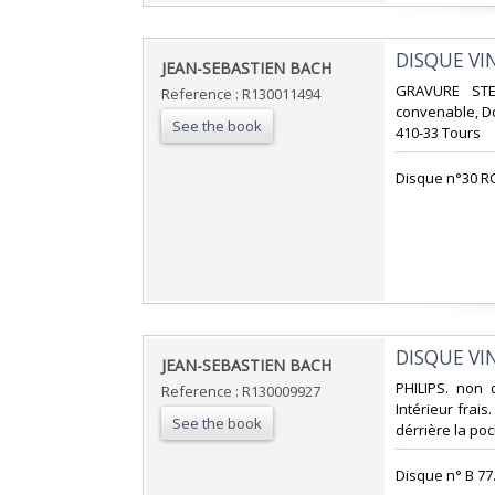
‎DISQUE VI
‎JEAN-SEBASTIEN BACH‎
‎GRAVURE STE
Reference : R130011494
convenable, Dos
See the book
410-33 Tours‎
‎Disque n°30 RC
‎DISQUE VI
‎JEAN-SEBASTIEN BACH‎
‎PHILIPS. non 
Reference : R130009927
Intérieur frai
See the book
dérrière la poch
‎Disque n° B 77