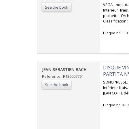
‎VEGA. non da
See the book
Intérieur fra
pochette. Orc
Classification :
‎Disque n°C 30 
‎DISQUE V
‎JEAN-SEBASTIEN BACH‎
PARTITA N°
Reference : R130007794
‎SONOPRESSE. n
See the book
Intérieur frai
JEAN COTTE dérri
‎Disque n° TRI 