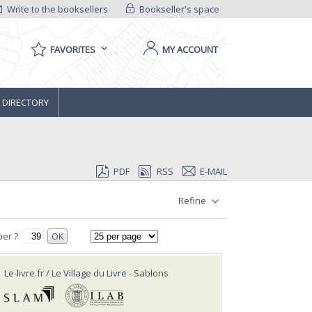
Write to the booksellers
Bookseller's space
FAVORITES
MY ACCOUNT
 DIRECTORY
PDF
RSS
E-MAIL
Refine
er ?
OK
Le-livre.fr / Le Village du Livre
- Sablons