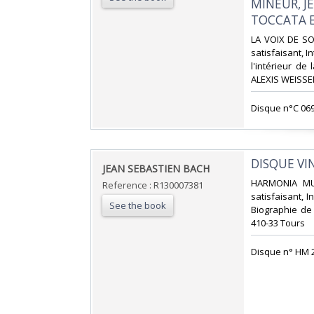
MINEUR, J
TOCCATA ET
‎LA VOIX DE SO
satisfaisant, 
l'intérieur de
ALEXIS WEISSENB
‎Disque n°C 069
‎DISQUE VI
‎JEAN SEBASTIEN BACH‎
‎HARMONIA MU
Reference : R130007381
satisfaisant, 
See the book
Biographie de 
410-33 Tours‎
‎Disque n° HM 2