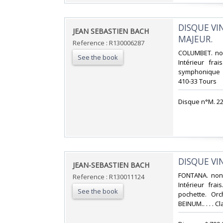
‎DISQUE VI
‎JEAN SEBASTIEN BACH‎
MAJEUR.‎
Reference : R130006287
‎COLUMBET. non
See the book
Intérieur fra
symphonique de
410-33 Tours‎
‎Disque n°M. 22
‎DISQUE VI
‎JEAN-SEBASTIEN BACH‎
‎FONTANA. non 
Reference : R130011124
Intérieur fra
See the book
pochette. Or
BEINUM.. . . . C