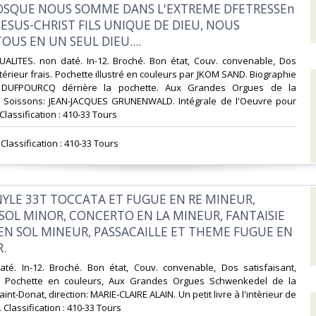
OSQUE NOUS SOMME DANS L'EXTREME DFETRESSEn
JESUS-CHRIST FILS UNIQUE DE DIEU, NOUS
US EN UN SEUL DIEU....‎
UALITES. non daté. In-12. Broché. Bon état, Couv. convenable, Dos
ntérieur frais. Pochette illustré en couleurs par JKOM SAND. Biographie
DUFPOURCQ dérrière la pochette. Aux Grandes Orgues de la
 Soissons: JEAN-JACQUES GRUNENWALD. Intégrale de l'Oeuvre pour
. Classification : 410-33 Tours‎
Classification : 410-33 Tours‎
INYLE 33T TOCCATA ET FUGUE EN RE MINEUR,
SOL MINOR, CONCERTO EN LA MINEUR, FANTAISIE
EN SOL MINEUR, PASSACAILLE ET THEME FUGUE EN
‎
até. In-12. Broché. Bon état, Couv. convenable, Dos satisfaisant,
is. Pochette en couleurs, Aux Grandes Orgues Schwenkedel de la
aint-Donat, direction: MARIE-CLAIRE ALAIN. Un petit livre à l'intèrieur de
 . Classification : 410-33 Tours‎