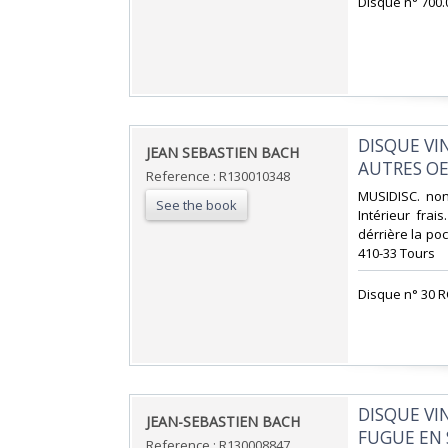
‎Disque n° 700.
‎DISQUE V
‎JEAN SEBASTIEN BACH‎
AUTRES OE
Reference : R130010348
‎MUSIDISC. non
See the book
Intérieur fra
dérrière la poc
410-33 Tours‎
‎Disque n° 30 R
‎DISQUE V
‎JEAN-SEBASTIEN BACH‎
FUGUE EN 
Reference : R130008847