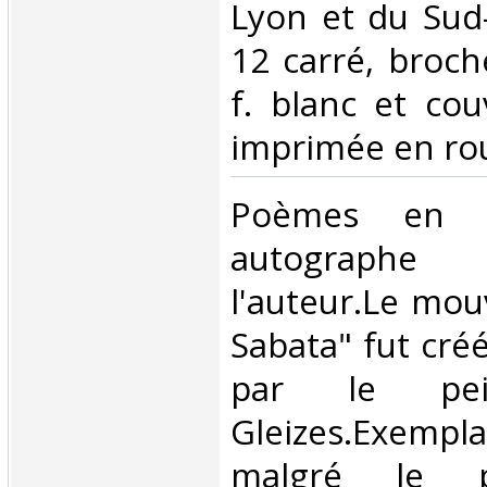
Lyon et du Sud-
12 carré, broché
f. blanc et co
imprimée en roug
‎Poèmes en p
autograph
l'auteur.Le mo
Sabata" fut créé
par le pein
Gleizes.Exempla
malgré le p