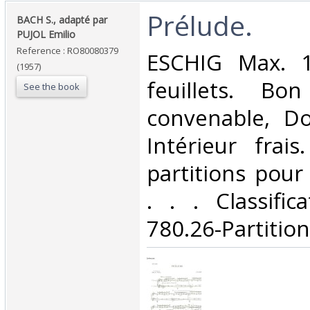
‎Prélude.‎
‎BACH S., adapté par
PUJOL Emilio‎
Reference : RO80080379
‎ESCHIG Max. 1
(1957)
feuillets. Bo
See the book
convenable, Dos
Intérieur frai
partitions pour 
. . . Classifi
780.26-Partition