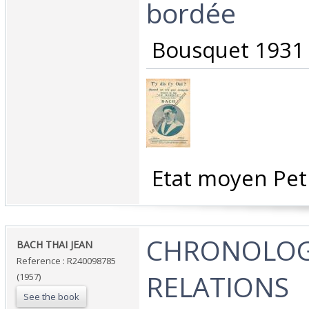
bordée ‎
‎ Bousquet 1931 
‎ Etat moyen Peti
‎CHRONOLOG
‎BACH THAI JEAN‎
Reference : R240098785
RELATIONS
(1957)
See the book