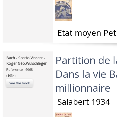
‎ Etat moyen Peti
‎Partition de 
‎Bach - Scotto Vincent -
Koger Géo,Wulschleger‎
Dans la vie B
Reference : 6968
(1934)
See the book
millionnaire ‎
‎ Salabert 1934‎