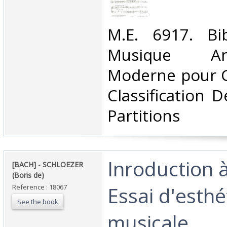
‎M.E. 6917. Bi
Musique A
Moderne pour G
Classification 
Partitions‎
‎Inroduction à
‎[BACH] - SCHLOEZER
(Boris de)‎
Essai d'esth
Reference : 18067
See the book
musicale.‎