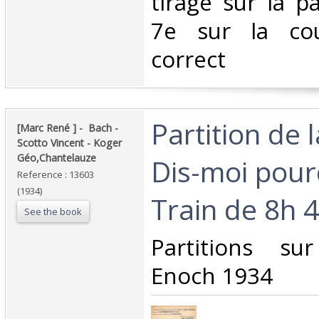
tirage sur la p
7e sur la cou
correct ‎
‎Partition de 
‎[Marc René ] - ‎ ‎Bach -
Scotto Vincent - Koger
Géo,Chantelauze‎
Dis-moi pourq
Reference : 13603
(1934)
Train de 8h 47
See the book
‎Partitions su
Enoch 1934‎