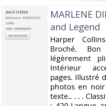
‎MARLENE DIE
‎BACH STEVEN‎
Reference : RO60122072
and Legend‎
(1993)
ISBN : 0586066926
See the book
‎Harper Collin
Broché. Bon 
légèrement pli
Intérieur acc
pages. Illustré
photos en noir
texte.. . . . Cla
: 420-Langue an