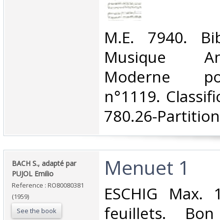
‎M.E. 7940. Bi
Musique A
Moderne po
n°1119. Classif
780.26-Partition
‎Menuet 1‎
‎BACH S., adapté par
PUJOL Emilio‎
Reference : RO80080381
‎ESCHIG Max. 1
(1959)
feuillets. Bo
See the book