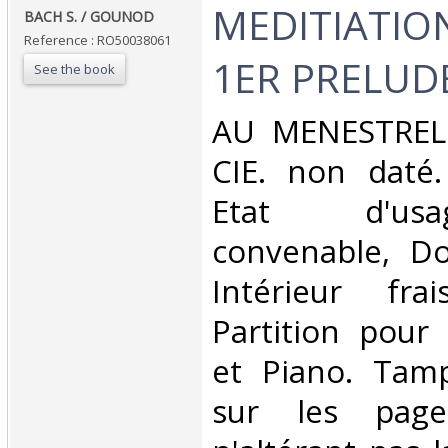
‎MEDITIATIO
‎BACH S. / GOUNOD‎
Reference : RO50038061
1ER PRELUDE
See the book
‎AU MENESTREL
CIE. non daté.
Etat d'us
convenable, Dos
Intérieur fra
Partition pour
et Piano. Tam
sur les pages