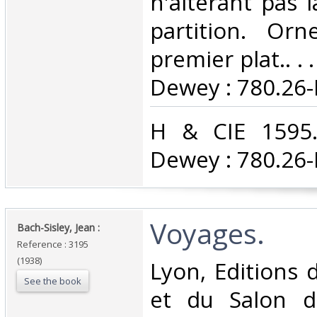
n'altérant pas l
partition. Or
premier plat.. . .
Dewey : 780.26-P
‎H & CIE 1595. 
Dewey : 780.26-P
‎Voyages.‎
‎Bach-Sisley, Jean :‎
Reference : 3195
(1938)
‎Lyon, Editions
See the book
et du Salon d