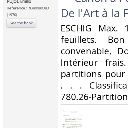
PUJOL Emilio‎
De l'Art à la 
Reference : RO80080383
(1970)
See the book
‎ESCHIG Max. 1
feuillets. Bo
convenable, Dos
Intérieur frai
partitions pour 
. . . Classifi
780.26-Partition