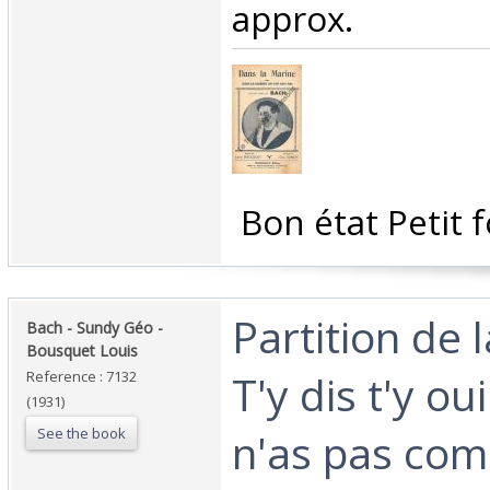
approx.‎
‎ Bon état Petit 
‎Partition de 
‎Bach - Sundy Géo -
Bousquet Louis‎
T'y dis t'y o
Reference : 7132
(1931)
See the book
n'as pas com