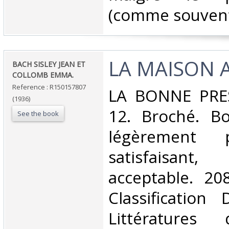
(comme souvent 
‎LA MAISON A
‎BACH SISLEY JEAN ET
COLLOMB EMMA.‎
Reference : R150157807
‎LA BONNE PRES
(1936)
12. Broché. Bo
See the book
légèrement 
satisfaisant
acceptable. 208
Classification
Littératures