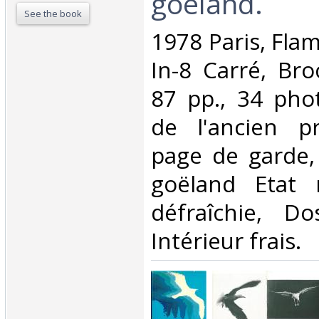
goéland.‎
See the book
‎1978 Paris, Fla
In-8 Carré, Bro
87 pp., 34 ph
de l'ancien pr
page de garde, 
goëland Etat 
défraîchie, Dos
Intérieur frais.‎