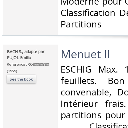
Moderne pour G
Classification 
Partitions‎
‎Menuet II‎
‎BACH S., adapté par
PUJOL Emilio‎
Reference : RO80080380
‎ESCHIG Max. 1
(1959)
feuillets. Bo
See the book
convenable, Dos
Intérieur frai
partitions pour 
. . . Classifi