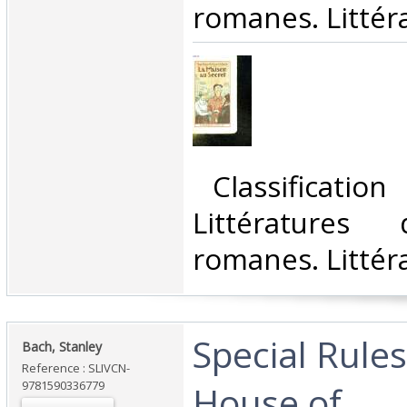
romanes. Littéra
‎ Classificatio
Littératures
romanes. Littéra
‎Special Rules
‎Bach, Stanley‎
Reference : SLIVCN-
9781590336779
House of