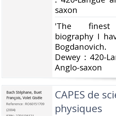
saxon‎
‎'The finest 
biography I hav
Bogdanovich. C
Dewey : 420-La
Anglo-saxon‎
‎CAPES de sc
‎Bach Stéphane, Buet
François, Volet Gisèle‎
physiques‎
Reference : RO60151709
(2004)
ISBN : 2701136121