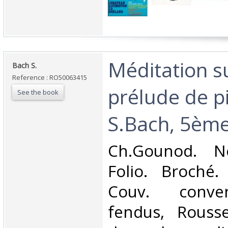
‎Méditation s
‎Bach S.‎
Reference : RO50063415
prélude de p
See the book
S.Bach, 5ème 
‎Ch.Gounod. N
Folio. Broché.
Couv. conve
fendus, Rouss