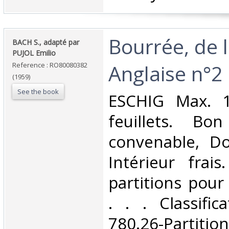
‎Bourrée, de 
‎BACH S., adapté par
PUJOL Emilio‎
Anglaise n°2‎
Reference : RO80080382
(1959)
See the book
‎ESCHIG Max. 1
feuillets. Bo
convenable, Dos
Intérieur frai
partitions pour 
. . . Classifi
780.26-Partition