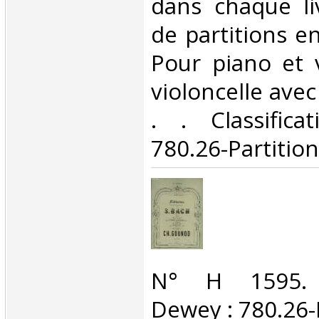
dans chaque liv
de partitions en
Pour piano et 
violoncelle avec 
. . Classific
780.26-Partition
‎N° H 1595. C
Dewey : 780.26-P