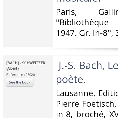
‎Paris, Gall
"Bibliothèque
1947. Gr. in-8°, 
‎ J.-S. Bach, 
‎[BACH] - SCHWEITZER
(Albert) ‎
poète. ‎
Reference : 26020
See the book
‎Lausanne, Edit
Pierre Foetisch
in-8, broché, X