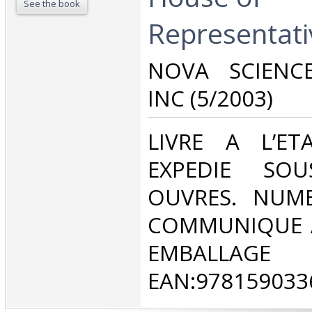
See the book
Representati
‎NOVA SCIENC
INC (5/2003)‎
‎LIVRE A L’E
EXPEDIE SO
OUVRES. NUME
COMMUNIQUE A
EMBALLAGE
EAN:9781590336