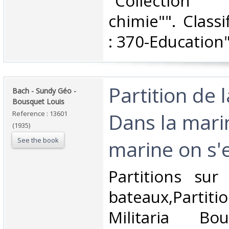
‎"Collection
chimie"". Class
: 370-Education"
‎Partition de 
‎Bach - Sundy Géo -
Bousquet Louis‎
Dans la mari
Reference : 13601
(1935)
See the book
marine on s'en
‎Partitions su
bateaux,Parti
Militaria Bo