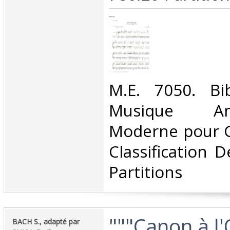
‎M.E. 7050. Bi
Musique A
Moderne pour G
Classification 
Partitions‎
‎"""Canon à l
‎BACH S., adapté par