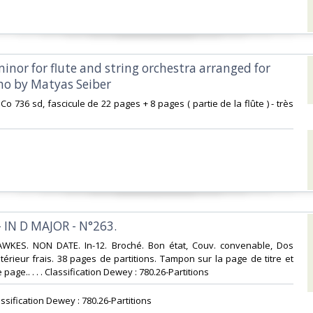
 minor for flute and string orchestra arranged for
no by Matyas Seiber‎
 Co 736 sd, fascicule de 22 pages + 8 pages ( partie de la flûte ) - très
- IN D MAJOR - N°263.‎
WKES. NON DATE. In-12. Broché. Bon état, Couv. convenable, Dos
ntérieur frais. 38 pages de partitions. Tampon sur la page de titre et
page.. . . . Classification Dewey : 780.26-Partitions‎
assification Dewey : 780.26-Partitions‎