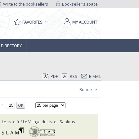
Write to the booksellers
Bookseller's space
FAVORITES
MY ACCOUNT
 DIRECTORY
PDF
RSS
E-MAIL
Refine
 ?
OK
Le-livre.fr / Le Village du Livre
- Sablons