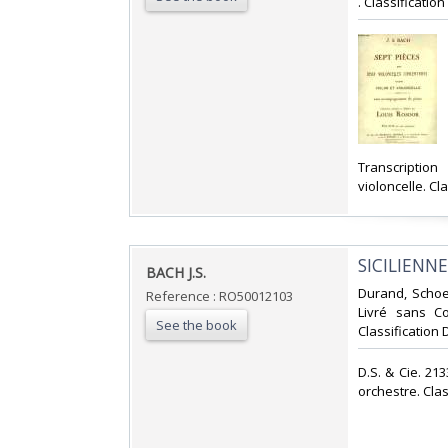
. Classification
‎Transcriptio
violoncelle. Cl
‎SICILIENNE‎
‎BACH J.S.‎
‎Durand, Scho
Reference : RO50012103
Livré sans Co
See the book
Classification 
‎D.S. & Cie. 21
orchestre. Clas