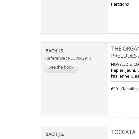
Partitions‎
‎THE ORGA
‎BACH J.S‎
PRELUDES 
Reference : RO50042910
‎NOVELLO & CO..
See the book
Papier jauni.
l'italienne. Cla
‎6201 Classific
‎TOCCATA‎
‎BACH J.S.‎