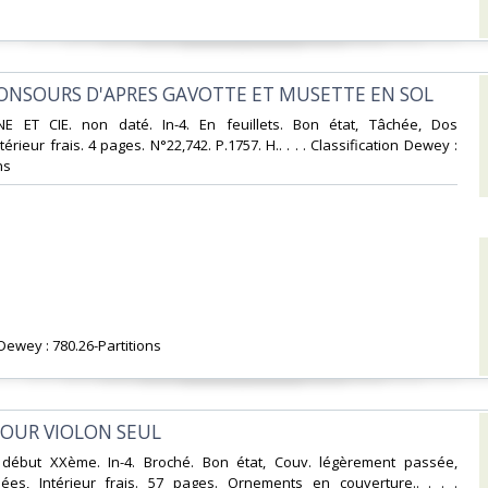
CONSOURS D'APRES GAVOTTE ET MUSETTE EN SOL‎
E ET CIE. non daté. In-4. En feuillets. Bon état, Tâchée, Dos
ntérieur frais. 4 pages. N°22,742. P.1757. H.. . . . Classification Dewey :
s‎
 Dewey : 780.26-Partitions‎
POUR VIOLON SEUL‎
 début XXème. In-4. Broché. Bon état, Couv. légèrement passée,
llées, Intérieur frais. 57 pages. Ornements en couverture.. . . .