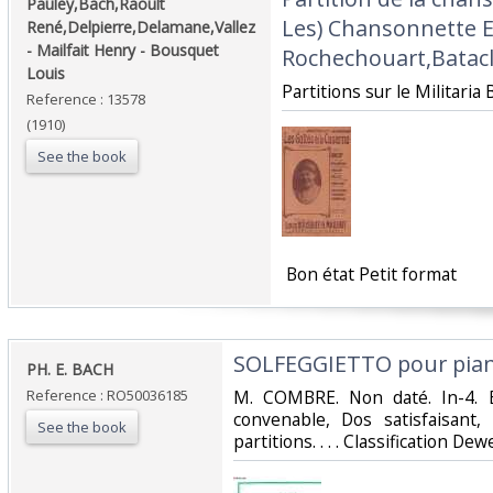
‎Pauley,Bach,Raoult
Les) Chansonnette E
René,Delpierre,Delamane,Vallez
- Mailfait Henry - Bousquet
Rochechouart,Batacl
Louis‎
‎Partitions sur le Militari
Reference : 13578
(1910)
See the book
‎ Bon état Petit format ‎
‎SOLFEGGIETTO pour pian
‎PH. E. BACH‎
Reference : RO50036185
‎M. COMBRE. Non daté. In-4. E
convenable, Dos satisfaisant,
See the book
partitions. . . . Classification Dew