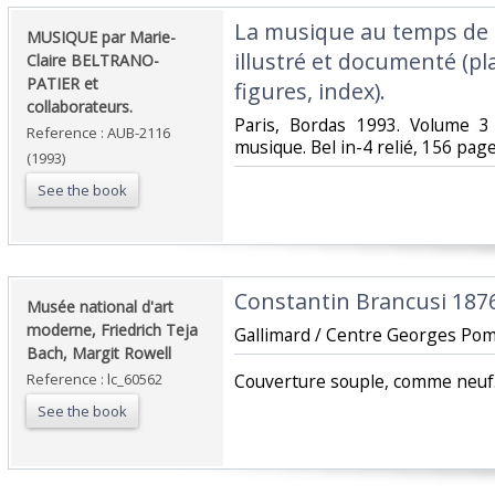
‎La musique au temps de
‎MUSIQUE par Marie-
illustré et documenté (p
Claire BELTRANO-
PATIER et
figures, index).‎
collaborateurs.‎
‎Paris, Bordas 1993. Volume 3 
Reference : AUB-2116
musique. Bel in-4 relié, 156 pag
(1993)
See the book
‎Constantin Brancusi 1876
‎Musée national d'art
moderne, Friedrich Teja
‎Gallimard / Centre Georges Pomp
Bach, Margit Rowell‎
Reference : lc_60562
‎Couverture souple, comme neuf.
See the book