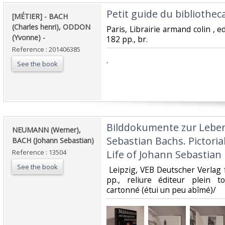
‎Petit guide du bibliothecai
‎[MÉTIER] - BACH
(Charles henri), ODDON
‎Paris, Librairie armand colin , e
(Yvonne) - ‎
182 pp., br.‎
Reference : 201406385
‎.‎
See the book
‎Bilddokumente zur Lebe
‎NEUMANN (Werner),
Sebastian Bachs. Pictori
BACH (Johann Sebastian)‎
Reference : 13504
Life of Johann Sebastian 
See the book
‎ Leipzig, VEB Deutscher Verlag 
pp., reliure éditeur plein toi
cartonné (étui un peu abîmé)/ ‎