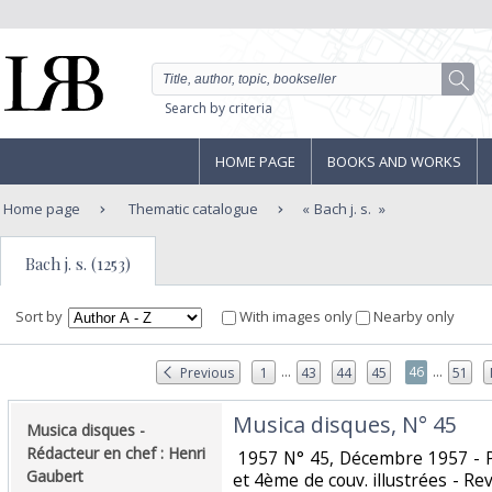
Search by criteria
HOME PAGE
BOOKS AND WORKS
Home page
Thematic catalogue
Bach j. s.
Bach j. s. (1253)
Sort by
With images only
Nearby only
...
...
46
Previous
1
43
44
45
51
‎Musica disques, N° 45‎
‎Musica disques -
Rédacteur en chef : Henri
‎ 1957 N° 45, Décembre 1957 - P
Gaubert‎
et 4ème de couv. illustrées - Rev