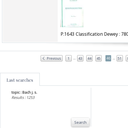
‎P.1643 Classification Dewey : 780
...
...
46
Previous
1
43
44
45
51
Last searches
topic : Bach j. s.
Results : 1253
Search