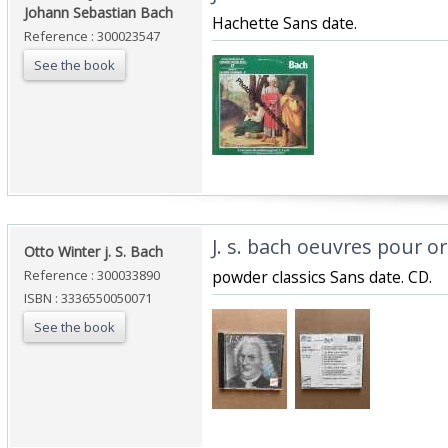
Johann Sebastian Bach‎
‎Hachette Sans date.‎
Reference : 300023547
See the book
‎J. s. bach oeuvres pour o
‎Otto Winter j. S. Bach‎
Reference : 300033890
‎powder classics Sans date. CD.‎
ISBN : 3336550050071
See the book