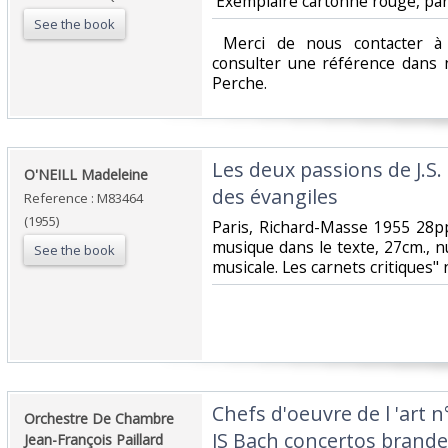
‎ Exemplaire cartonné rouge, parfa
See the book
‎ Merci de nous contacter à 
consulter une référence dans 
Perche.‎
‎Les deux passions de J.S
‎O'NEILL Madeleine‎
des évangiles‎
Reference : M83464
(1955)
‎Paris, Richard-Masse 1955 28
musique dans le texte, 27cm., 
See the book
musicale. Les carnets critiques"
‎Chefs d'oeuvre de l 'art
‎Orchestre De Chambre
JS Bach concertos brande
Jean-François Paillard