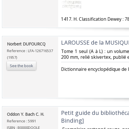
‎1417. H. Classification Dewey : 7
‎LAROUSSE de la MUSIQUE
‎Norbert DUFOURCQ‎
Reference : LFA-126716537
‎Tome 1 seul (A à L) : un volu
200 mm, relié skivertex, publié 
(1957)
See the book
‎Dictionnaire encyclopédique de 
‎Petit guide du bibliothé
‎Oddon Y. Bach C. H. ‎
Binding]‎
Reference : 5991
ISBN : B0000DQOLE