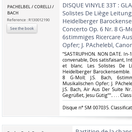
‎DISQUE VINYLE 33T : GL
‎PACHELBEL / CORELLI /
Solistes De Liège Leitung
BACH‎
Reference : R130012190
Heidelberger Barockensemb
Concerto Op. 6 Nr. 8 G-Mol
See the book
6stimmiges Ricercare Au
Opfer; J. PAchelebl, Cano
‎"SASTRUPHON. NON DATE. In-12.
convenable, Dos satisfaisant, Int
et blanc. Les Solistes De L
Heidelberger Barockensemble. A
8 G-Moll; J.S. Bach, 6sti
Musikalischen Opfer; J. PAche
J.S. Bach, Air Aus Der Suite Nr
Gegrüßet, Jesu Gütig"".. . . . Class
‎Disque n° SM 007035. Classificat
‎Partition de la chan