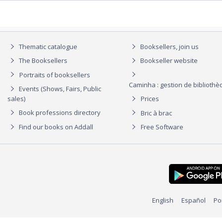
Thematic catalogue
Booksellers, join us
The Booksellers
Bookseller website
Portraits of booksellers
Caminha : gestion de biblioth
Events (Shows, Fairs, Public
sales)
Prices
Book professions directory
Bric à brac
Find our books on Addall
Free Software
English
Español
Po