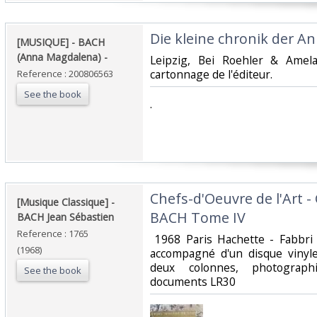
‎Die kleine chronik der A
‎[MUSIQUE] - BACH
(Anna Magdalena) - ‎
‎Leipzig, Bei Roehler & Amel
cartonnage de l'éditeur.‎
Reference : 200806563
See the book
‎.‎
‎Chefs-d'Oeuvre de l'Art 
‎[Musique Classique] -
BACH Tome IV‎
BACH Jean Sébastien‎
Reference : 1765
‎ 1968 Paris Hachette - Fabbr
(1968)
accompagné d'un disque vinyle
deux colonnes, photograph
See the book
documents LR30‎