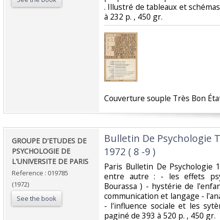
. Illustré de tableaux et schémas
à 232 p. , 450 gr.‎
‎Couverture souple Très Bon État 
‎Bulletin De Psychologie 
‎GROUPE D'ETUDES DE
1972 ( 8 -9 )‎
PSYCHOLOGIE DE
L'UNIVERSITE DE PARIS‎
‎Paris Bulletin De Psychologi
Reference : 019785
entre autre : - les effets p
(1972)
Bourassa ) - hystérie de l'enf
communication et langage - l'an
See the book
- l'influence sociale et les syt
paginé de 393 à 520 p. , 450 gr.‎