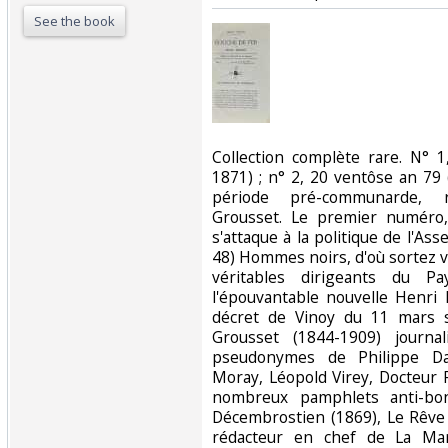
See the book
‎Collection complète rare. N°
1871) ; n° 2, 20 ventôse an 79 
période pré-communarde, r
Grousset. Le premier numéro
s'attaque à la politique de l'A
48) Hommes noirs, d'où sortez v
véritables dirigeants du P
l'épouvantable nouvelle Henri 
décret de Vinoy du 11 mars s
Grousset (1844-1909) journal
pseudonymes de Philippe Dar
Moray, Léopold Virey, Docteur F
nombreux pamphlets anti-bon
Décembrostien (1869), Le Rêve d'u
rédacteur en chef de La Mars