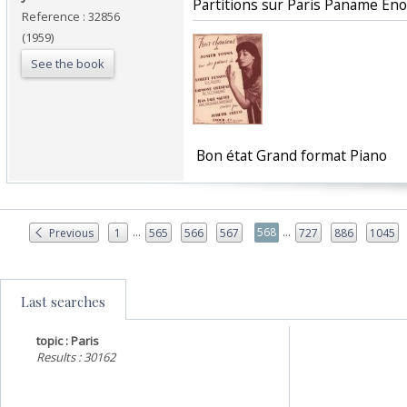
‎Partitions sur Paris Paname Eno
Reference : 32856
(1959)
See the book
‎ Bon état Grand format Piano ‎
...
...
568
Previous
1
565
566
567
727
886
1045
Last searches
topic : Paris
Results : 30162