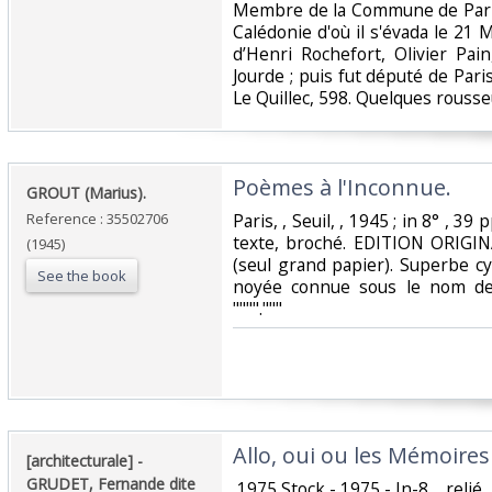
Membre de la Commune de Paris,
Calédonie d'où il s'évada le 2
d’Henri Rochefort, Olivier Pain
Jourde ; puis fut député de Paris
Le Quillec, 598. Quelques rousseu
‎Poèmes à l'Inconnue.‎
‎GROUT (Marius). ‎
Reference : 35502706
‎Paris, , Seuil, , 1945 ; in 8° , 39 
texte, broché. EDITION ORIGIN
(1945)
(seul grand papier). Superbe cy
See the book
noyée connue sous le nom de 
""""."""‎
‎Allo, oui ou les Mémoir
‎[architecturale] - ‎
‎GRUDET, Fernande dite
‎ 1975 Stock - 1975 - In-8, , relié