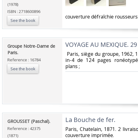
(1978)
ISBN : 2718600896
‎couverture défraîchie rousseurs
See the book
‎VOYAGE AU MEXIQUE. 29 jui
‎Groupe Notre-Dame de
Paris.‎
‎ Paris, siège du groupe, 1962, 1
in-4 de 124 pages ronéotypées
Reference : 16784
plans ; ‎
See the book
‎La Bouche de fer.‎
‎GROUSSET (Paschal).‎
Reference : 42375
‎Paris, Chatelain, 1871. 2 livrai
couverture imprimée. ‎
(1871)