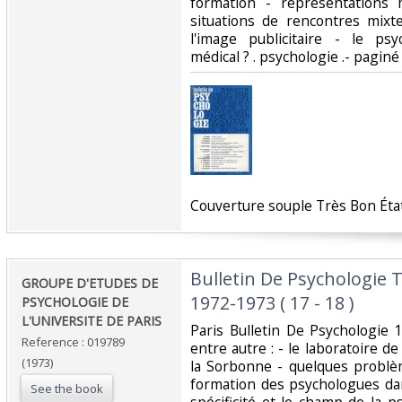
formation - représentations 
situations de rencontres mixt
l'image publicitaire - le psyc
médical ? . psychologie .- paginé 
‎Couverture souple Très Bon État 
‎Bulletin De Psychologie 
‎GROUPE D'ETUDES DE
1972-1973 ( 17 - 18 )‎
PSYCHOLOGIE DE
L'UNIVERSITE DE PARIS‎
‎Paris Bulletin De Psychologi
Reference : 019789
entre autre : - le laboratoire 
(1973)
la Sorbonne - quelques problè
formation des psychologues dan
See the book