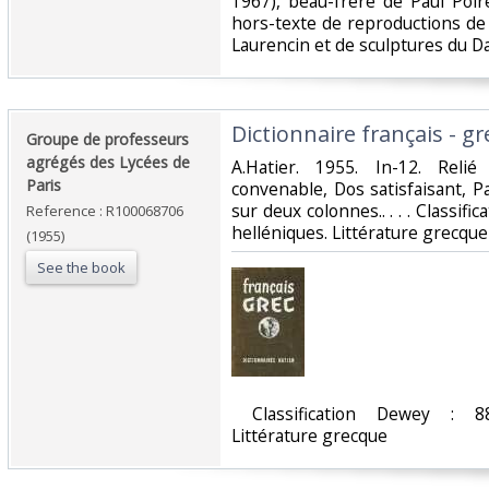
1967), beau-frère de Paul Poir
hors-texte de reproductions de
Laurencin et de sculptures du Da
‎Dictionnaire français - gre
‎Groupe de professeurs
agrégés des Lycées de
‎A.Hatier. 1955. In-12. Relié
Paris‎
convenable, Dos satisfaisant, P
sur deux colonnes.. . . . Classifi
Reference : R100068706
helléniques. Littérature grecque‎
(1955)
See the book
‎ Classification Dewey : 880
Littérature grecque‎