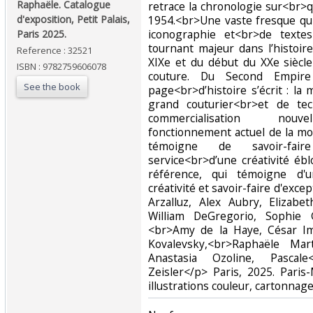
Raphaële. Catalogue
retrace la chronologie sur<br>
d'exposition, Petit Palais,
1954.<br>Une vaste fresque qui 
iconographie et<br>de textes
Paris 2025.‎
tournant majeur dans l’histoir
Reference : 32521
XIXe et du début du XXe siècle
ISBN : 9782759606078
couture. Du Second Empire
See the book
page<br>d’histoire s’écrit : la
grand couturier<br>et de te
commercialisation nouvel
fonctionnement actuel de la mo
témoigne de savoir-fai
service<br>d’une créativité é
référence, qui témoigne d'
créativité et savoir-faire d'ex
Arzalluz, Alex Aubry, Elizabe
William DeGregorio, Sophie 
<br>Amy de la Haye, César Imb
Kovalevsky,<br>Raphaële Marti
Anastasia Ozoline, Pascale
Zeisler</p> Paris, 2025. Pari
illustrations couleur, cartonnage