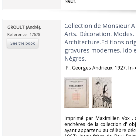
‎Neuf.‎
‎Collection de Monsieur 
‎GROULT (André). ‎
Arts. Décoration. Modes. L
Reference : 17678
Architecture.Editions ori
See the book
gravures modernes. Idole
Nègres.‎
‎ P., Georges Andrieux, 1927, In-4
‎Imprimé par Maximilien Vox , 
enchères de la collection d' o
ayant appartenu au célèbre déc