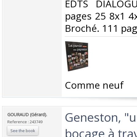
‎EDTS DIALOG
pages 25 8x1 4
Broché. 111 page
‎Comme neuf‎
‎Geneston, "u
‎GOURAUD (Gérard).‎
Reference : 243749
bocage à tra
See the book