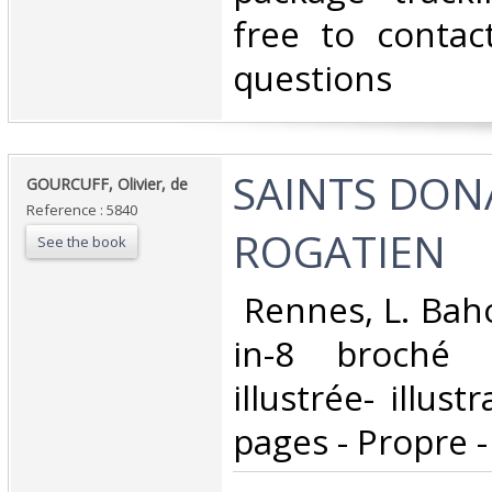
free to contac
questions‎
‎SAINTS DON
‎GOURCUFF, Olivier, de ‎
Reference : 5840
ROGATIEN‎
See the book
‎ Rennes, L. Baho
in-8 broché 
illustrée- illus
pages - Propre - 