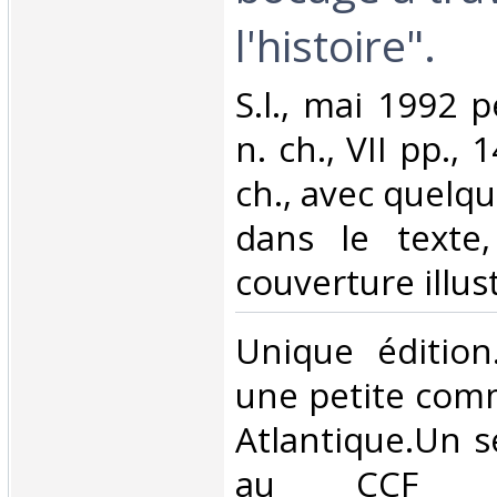
l'histoire".‎
‎S.l., mai 1992 pe
n. ch., VII pp., 
ch., avec quelqu
dans le texte
couverture illust
‎Unique éditio
une petite com
Atlantique.Un s
au CCF (Nan