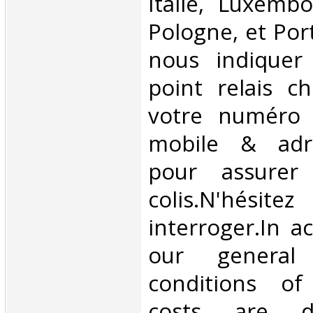
Italie, Luxembo
Pologne, et Por
nous indiquer
point relais ch
votre numéro 
mobile & adre
pour assurer
colis.N'hésit
interroger.In a
our general
conditions of 
costs are di