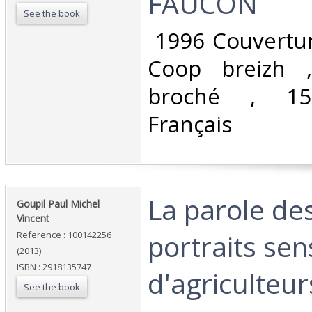
FAUCON‎
See the book
‎ 1996 Couvertu
Coop breizh 
broché , 15
Français ‎
‎La parole d
‎Goupil Paul Michel
Vincent‎
portraits sen
Reference : 100142256
(2013)
ISBN : 2918135747
d'agriculteur
See the book