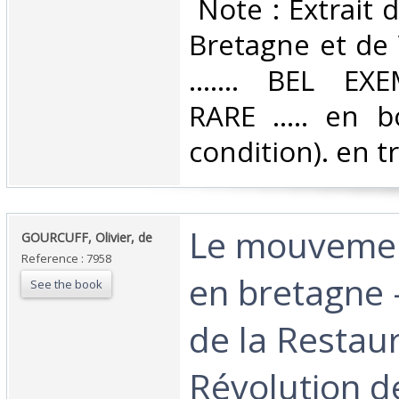
‎ Note : Extrait
Bretagne et de
....... BEL EXEM
RARE ..... en 
condition). en tr
‎Le mouveme
‎GOURCUFF, Olivier, de‎
Reference : 7958
en bretagne -
See the book
de la Restaur
Révolution d