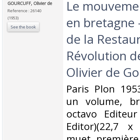
‎Le mouveme
‎GOURCUFF, Olivier de‎
Reference : 26140
en bretagne -
(1953)
See the book
de la Restaur
Révolution d
Olivier de Go
‎Paris Plon 195
un volume, br
octavo Editeur
Editor)(22,7 
muet, première