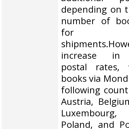
depending on t
number of book
for inte
shipments.Howe
increase in i
postal rates,
books via Mondi
following count
Austria, Belgium
Luxembourg, 
Poland, and Po