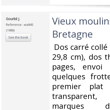
‎Vieux moulin
‎Gourbil J.‎
Reference : wa845
Bretagne‎
(1986)
See the book
‎ Dos carré collé
29,8 cm), dos t
pages, envoi 
quelques frott
premier plat 
transparent
marques d