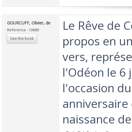
‎Le Rêve de Co
‎GOURCUFF, Olivier, de‎
Reference : 10689
propos en un
See the book
vers, représ
l'Odéon le 6 
l'occasion d
anniversaire 
naissance de 