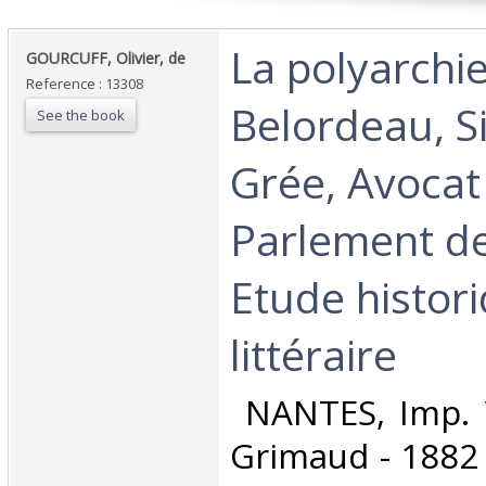
‎La polyarchi
‎GOURCUFF, Olivier, de‎
Reference : 13308
Belordeau, S
See the book
Grée, Avocat
Parlement de
Etude histor
littéraire‎
‎ NANTES, Imp. 
Grimaud - 1882 