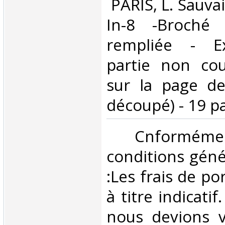
‎ PARIS, L. Sauva
In-8 -Broché 
rempliée - E
partie non co
sur la page de
découpé) - 19 pa
‎ Cnformé
conditions géné
:Les frais de po
à titre indicatif
nous devions v