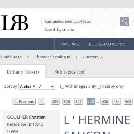
Search by criteria
HOME PAGE
BOOKS AND WORKS
Home page
Thematic catalogue
Brittany
Brittany (16047)
Sub topics (139)
Sort by
With images only
Nearby only
...
...
328
Previous
1
325
326
327
406
484
562
‎L ' HERMINE
‎GOULFIER Christian‎
Reference : M18612
(1996)