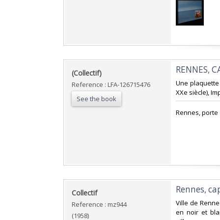
‎RENNES, C
‎(Collectif)‎
‎Une plaquette
Reference : LFA-126715476
XXe siècle), Im
See the book
‎Rennes, porte 
‎Rennes, ca
‎Collectif‎
‎Ville de Renn
Reference : mz944
en noir et bla
(1958)