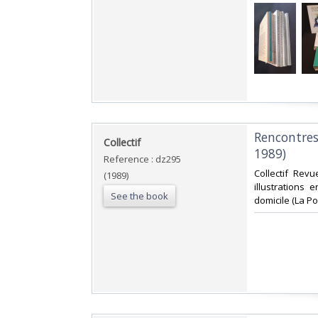
‎Rencontre
‎Collectif‎
1989)‎
Reference : dz295
‎Collectif Rev
(1989)
illustrations 
See the book
domicile (La P