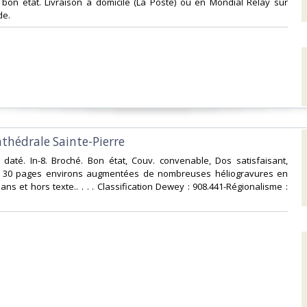
 bon état. Livraison a domicile (La Poste) ou en Mondial Relay sur
e.‎
athédrale Sainte-Pierre‎
 daté. In-8. Broché. Bon état, Couv. convenable, Dos satisfaisant,
is. 30 pages environs augmentées de nombreuses héliogravures en
ans et hors texte.. . . . Classification Dewey : 908.441-Régionalisme :