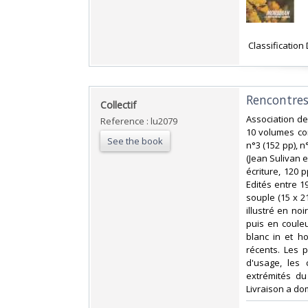
‎ Classificatio
‎Rencontres
‎Collectif‎
‎Association d
Reference : lu2079
10 volumes con
See the book
n°3 (152 pp), n
(Jean Sulivan e
écriture, 120 p
Edités entre 
souple (15 x 2
illustré en no
puis en couleu
blanc in et ho
récents. Les 
d'usage, les
extrémités du
Livraison a do