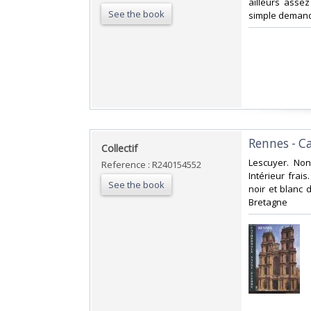
ailleurs assez
See the book
simple demand
‎Rennes - C
‎Collectif‎
‎Lescuyer. Non
Reference : R240154552
Intérieur fra
See the book
noir et blanc d
Bretagne‎