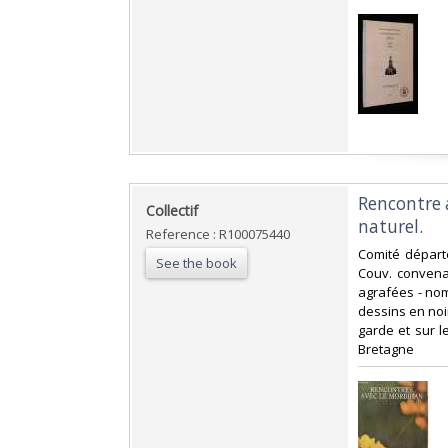
‎Rencontre
‎Collectif‎
naturel.‎
Reference : R100075440
‎Comité départ
See the book
Couv. convenab
agrafées - nom
dessins en noir
garde et sur le
Bretagne‎