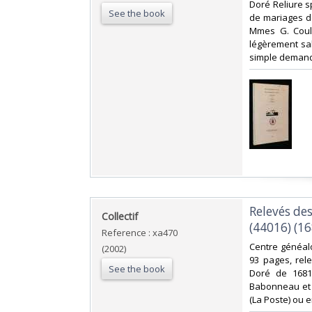
Doré Reliure sp
See the book
de mariages d
Mmes G. Coulo
légèrement sal
simple demand
‎Relevés de
‎Collectif‎
(44016) (16
Reference : xa470
‎Centre généalo
(2002)
93 pages, rel
See the book
Doré de 1681
Babonneau et J.
(La Poste) ou 