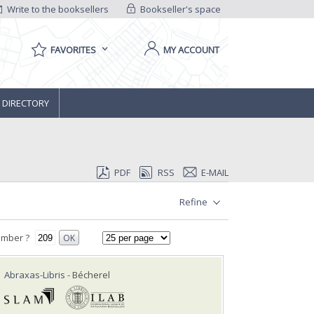
Write to the booksellers
Bookseller's space
FAVORITES
MY ACCOUNT
 DIRECTORY
PDF
RSS
E-MAIL
Refine
umber ?
OK
Abraxas-Libris
- Bécherel