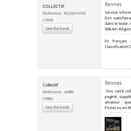
‎Rennes‎
‎COLLECTIF‎
‎Service infor
Reference : RO20014150
Dos satisfaisa
(1990)
dans le texte, 
See the book
908.441-Région
‎En français
Classification
‎Rennes‎
‎Collectif‎
‎ Dos carré col
Reference : xt489
paginé, suppl
(1985)
amateur ; que
See the book
Poste) ou en M