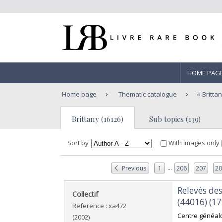
HOME PAG
Home page
Thematic catalogue
Britta
Brittany (16126)
Sub topics (139)
Sort by
With images only
...
Previous
1
206
207
2
‎Relevés de
‎Collectif‎
(44016) (17
Reference : xa472
‎Centre généalo
(2002)