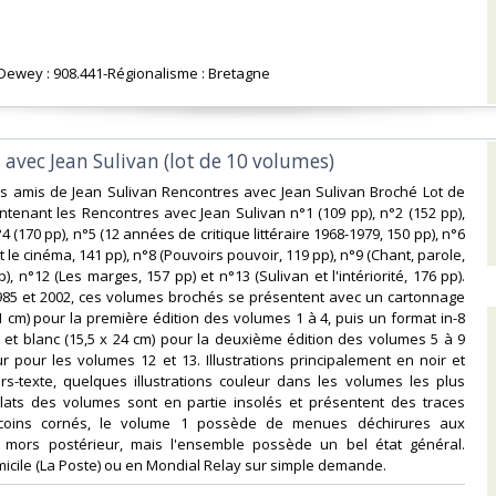
n Dewey : 908.441-Régionalisme : Bretagne‎
 avec Jean Sulivan (lot de 10 volumes)‎
es amis de Jean Sulivan Rencontres avec Jean Sulivan Broché Lot de
tenant les Rencontres avec Jean Sulivan n°1 (109 pp), n°2 (152 pp),
°4 (170 pp), n°5 (12 années de critique littéraire 1968-1979, 150 pp), n°6
t le cinéma, 141 pp), n°8 (Pouvoirs pouvoir, 119 pp), n°9 (Chant, parole,
p), n°12 (Les marges, 157 pp) et n°13 (Sulivan et l'intériorité, 176 pp).
1985 et 2002, ces volumes brochés se présentent avec un cartonnage
1 cm) pour la première édition des volumes 1 à 4, puis un format in-8
ir et blanc (15,5 x 24 cm) pour la deuxième édition des volumes 5 à 9
r pour les volumes 12 et 13. Illustrations principalement en noir et
rs-texte, quelques illustrations couleur dans les volumes les plus
plats des volumes sont en partie insolés et présentent des traces
 coins cornés, le volume 1 possède de menues déchirures aux
 mors postérieur, mais l'ensemble possède un bel état général.
micile (La Poste) ou en Mondial Relay sur simple demande.‎