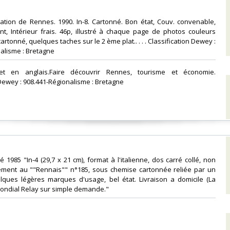
mation de Rennes. 1990. In-8. Cartonné. Bon état, Couv. convenable,
nt, Intérieur frais. 46p, illustré à chaque page de photos couleurs
cartonné, quelques taches sur le 2 ème plat.. . . . Classification Dewey :
alisme : Bretagne‎
 et en anglais.Faire découvrir Rennes, tourisme et économie.
 Dewey : 908.441-Régionalisme : Bretagne‎
lé 1985 "In-4 (29,7 x 21 cm), format à l'italienne, dos carré collé, non
ément au ""Rennais"" n°185, sous chemise cartonnée reliée par un
lques légères marques d'usage, bel état. Livraison a domicile (La
ondial Relay sur simple demande."‎