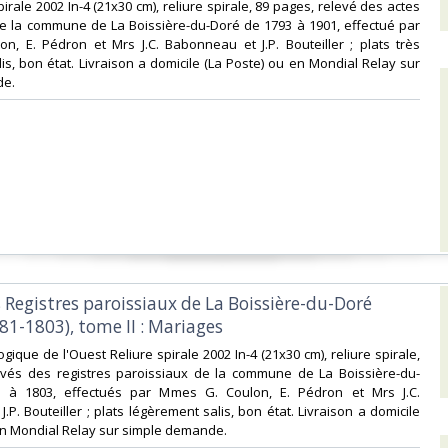
irale 2002 In-4 (21x30 cm), reliure spirale, 89 pages, relevé des actes
e la commune de La Boissière-du-Doré de 1793 à 1901, effectué par
n, E. Pédron et Mrs J.C. Babonneau et J.P. Bouteiller ; plats très
is, bon état. Livraison a domicile (La Poste) ou en Mondial Relay sur
e.‎
s Registres paroissiaux de La Boissière-du-Doré
81-1803), tome II : Mariages‎
gique de l'Ouest Reliure spirale 2002 In-4 (21x30 cm), reliure spirale,
evés des registres paroissiaux de la commune de La Boissière-du-
 à 1803, effectués par Mmes G. Coulon, E. Pédron et Mrs J.C.
P. Bouteiller ; plats légèrement salis, bon état. Livraison a domicile
en Mondial Relay sur simple demande.‎