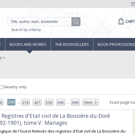
CART
Search by criteria
E
BOOKS AND WORKS
THE BOOKSELLERS
BOOK PROFESSIONS
ny
Nearby only
...
...
209
Exact page n
08
318
427
536
645
646
Next
s Registres d'Etat civil de La Boissière-du-Doré
92-1901), tome V : Mariages‎
gique de l'Ouest Relevés des registres d'Etat civil de La Boissière-du-