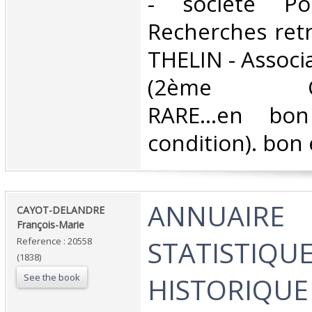
- société Po
Recherches retr
THELIN - Associ
(2ème Cessi
RARE...en bo
condition). bon é
‎ANNUAIRE
‎CAYOT-DELANDRE
François-Marie ‎
STATISTIQUE
Reference : 20558
(1838)
See the book
HISTORIQUE