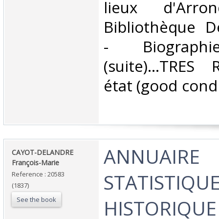
lieux d'Arro
Bibliothèque D
- Biographi
(suite)...TRES
état (good condi
‎ANNUAIRE
‎CAYOT-DELANDRE
François-Marie ‎
STATISTIQUE
Reference : 20583
(1837)
See the book
HISTORIQUE