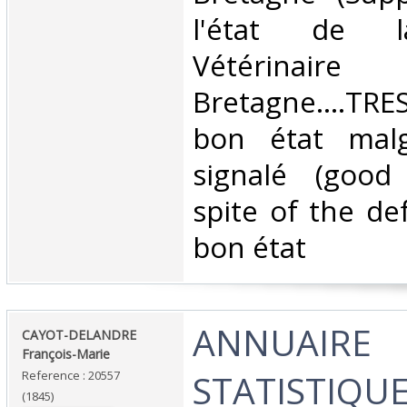
l'état de l
Vétérinaire
Bretagne....T
bon état malg
signalé (good
spite of the def
bon état ‎
‎ANNUAIRE
‎CAYOT-DELANDRE
François-Marie ‎
STATISTIQUE
Reference : 20557
(1845)