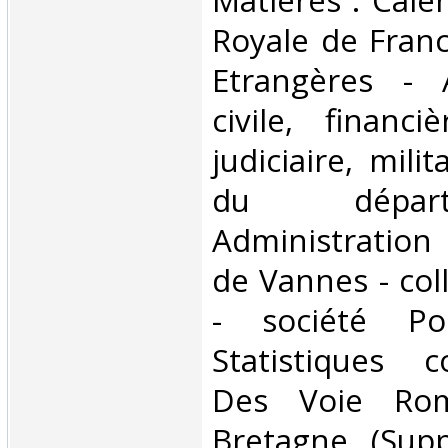
Matières : Calen
Royale de Franc
Etrangères - A
civile, financiè
judiciaire, mili
du dépar
Administration
de Vannes - col
- société Po
Statistiques 
Des Voie Rom
Bretagne (Sup