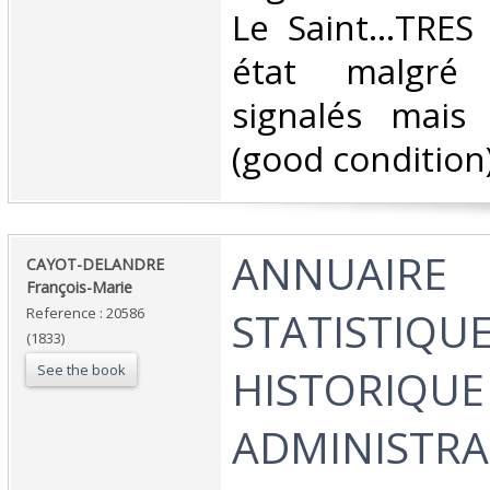
Le Saint...TRES
état malgré 
signalés mais
(good condition)
‎ANNUAIRE
‎CAYOT-DELANDRE
François-Marie ‎
STATISTIQUE
Reference : 20586
(1833)
See the book
HISTORIQUE
ADMINISTRA