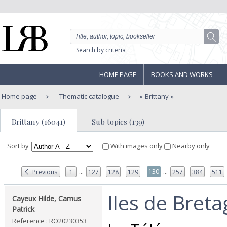
Search by criteria
HOME PAGE
BOOKS AND WORKS
Home page
Thematic catalogue
Brittany
Brittany (16041)
Sub topics (139)
Sort by
With images only
Nearby only
...
...
130
Previous
1
127
128
129
257
384
511
‎Iles de Breta
‎Cayeux Hilde, Camus
Patrick‎
Reference : RO20230353