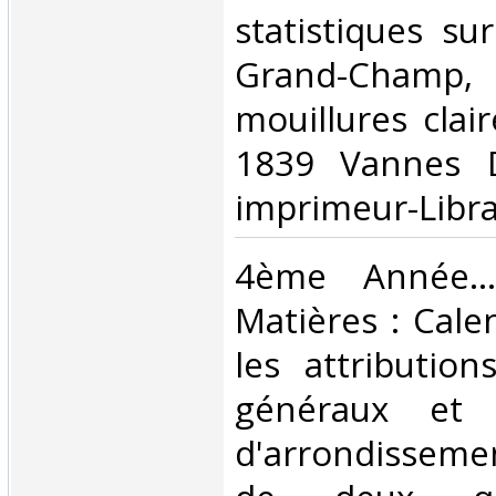
statistiques su
Grand-Champ
mouillures clai
1839 Vannes D
imprimeur-Librai
‎4ème Année....
Matières : Calen
les attribution
généraux et 
d'arrondissem