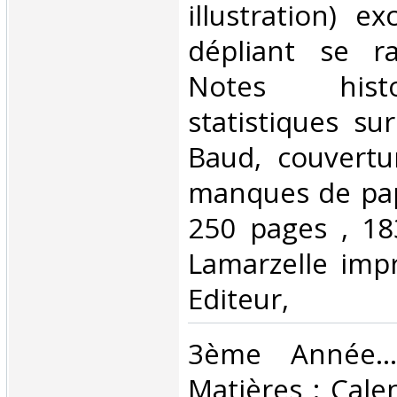
illustration) e
dépliant se r
Notes hist
statistiques su
Baud, couvertu
manques de pap
250 pages , 1
Lamarzelle impr
Editeur, ‎
‎3ème Année....
Matières : Calen