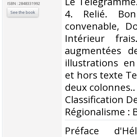
‎Le Télégramme.
ISBN : 2848331992
4. Relié. Bon
See the book
convenable, Dos
Intérieur fra
augmentées d
illustrations e
et hors texte T
deux colonnes.. .
Classification D
Régionalisme : 
‎Préface d'H