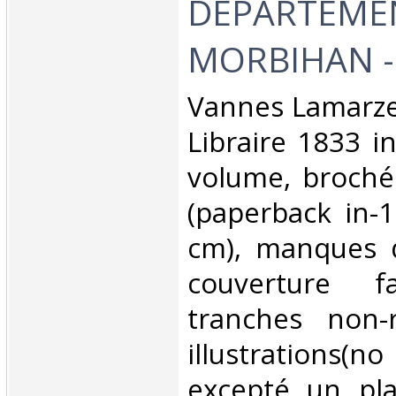
DEPARTEME
MORBIHAN - 
‎Vannes Lamarze
Libraire 1833 i
volume, broché
(paperback in-1
cm), manques d
couverture f
tranches non-
illustrations(n
excepté un pla