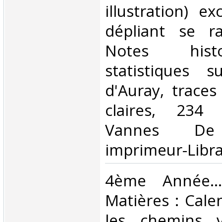
illustration) e
dépliant se r
Notes hist
statistiques 
d'Auray, traces
claires, 234
Vannes De 
imprimeur-Librai
‎4ème Année....
Matières : Calen
les chemins v