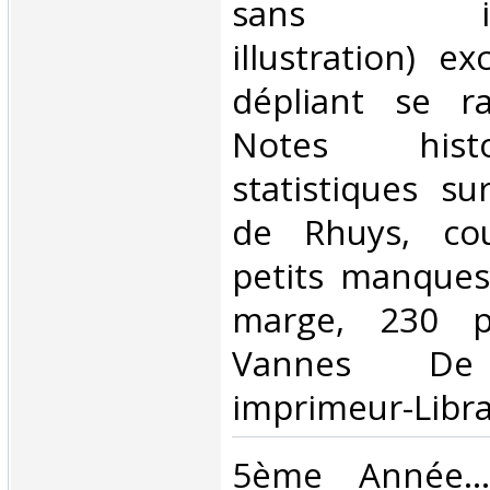
sans illust
illustration) e
dépliant se r
Notes hist
statistiques su
de Rhuys, cou
petits manques
marge, 230 p
Vannes De 
imprimeur-Librai
‎5ème Année....