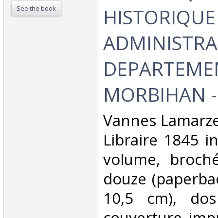
See the book
HISTORIQUE
ADMINISTRA
DEPARTEME
MORBIHAN - 
‎Vannes Lamarze
Libraire 1845 i
volume, broché 
douze (paperbac
10,5 cm), do
couverture imp