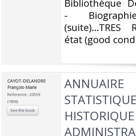
Bibliothèque D
- Biographi
(suite)...TRES
état (good condi
‎ANNUAIRE
‎CAYOT-DELANDRE
François-Marie ‎
STATISTIQUE
Reference : 20559
(1836)
See the book
HISTORIQUE
ADMINISTRA