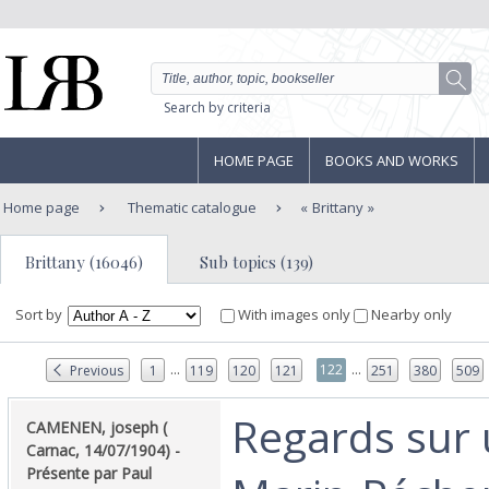
Search by criteria
HOME PAGE
BOOKS AND WORKS
Home page
Thematic catalogue
Brittany
Brittany (16046)
Sub topics (139)
Sort by
With images only
Nearby only
...
...
122
Previous
1
119
120
121
251
380
509
‎Regards sur 
‎CAMENEN, joseph (
Carnac, 14/07/1904) -
Présente par Paul