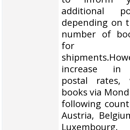
additional p
depending on t
number of book
for inte
shipments.Howe
increase in i
postal rates,
books via Mondi
following count
Austria, Belgium
Luxembourg, 