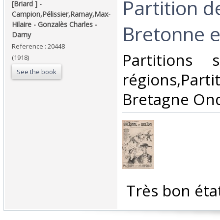
‎Partition 
‎[Briard ] - ‎
‎Campion,Pélissier,Ramay,Max-
Hilaire - Gonzalès Charles -
Bretonne et
Darny‎
Reference : 20448
‎Partitions
(1918)
See the book
régions,Par
Bretagne Ond
‎ Très bon éta