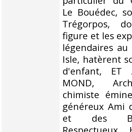
particulier du
Le Bouédec, s
Trégorpos, d
figure et les exp
légendaires au 
Isle, hatèrent 
d'enfant, ET 
MOND, Arch
chimiste éminen
généreux Ami d
et des Br
Respectueux 