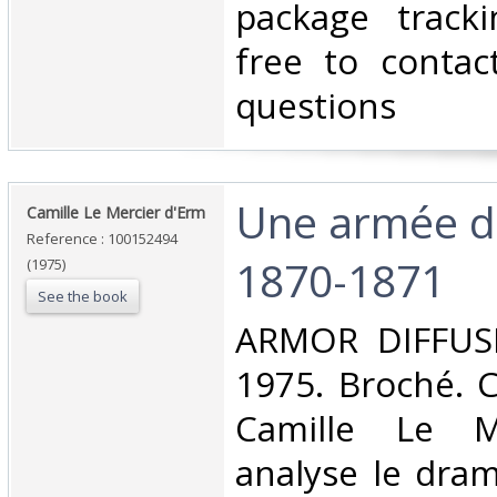
package tracki
free to contac
questions‎
‎Une armée 
‎Camille Le Mercier d'Erm‎
Reference : 100152494
1870-1871‎
(1975)
See the book
‎ARMOR DIFFUS
1975. Broché. 
Camille Le M
analyse le dram