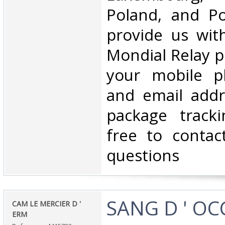
Poland, and Po
provide us wit
Mondial Relay po
your mobile 
and email addr
package tracki
free to contac
questions‎
‎SANG D ' OC
‎CAM LE MERCIER D '
ERM‎