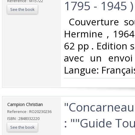
1795 - 1945 )‎
Reference : M15722
See the book
‎ Couverture so
Hermine , 1964 
62 pp . Edition 
avec un envoi 
Langue: Français
‎"Concarneau 
‎Campion Christian‎
Reference : RO20230236
: ""Guide Tour
ISBN : 2848332220
See the book