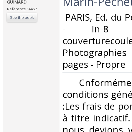
Marin-Pécheu
GUIMARD‎
Reference : 4467
‎ PARIS, Ed. du 
See the book
- In-8 
couverturecoule
Photographies
pages - Propre‎
‎ Cnformé
conditions géné
:Les frais de po
à titre indicatif
nous devions v