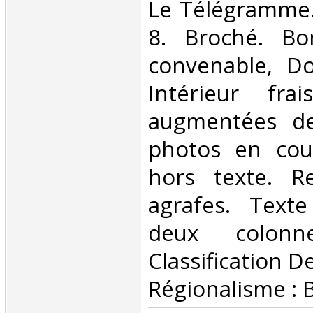
‎Le Télégramme.
8. Broché. Bo
convenable, Dos
Intérieur fra
augmentées d
photos en cou
hors texte. R
agrafes. Text
deux colon
Classification D
Régionalisme : 