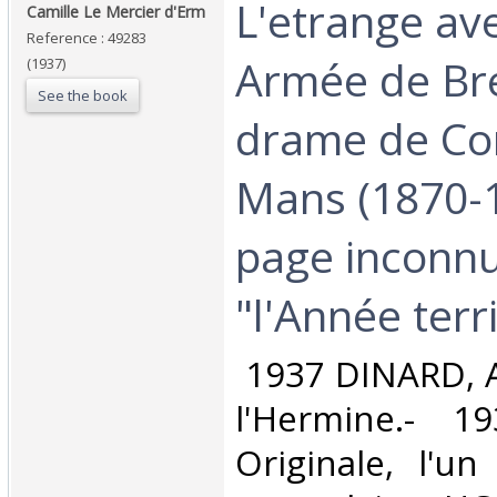
‎L'etrange av
‎Camille Le Mercier d'Erm‎
Reference : 49283
Armée de Bre
(1937)
See the book
drame de Con
Mans (1870-1
page inconn
"l'Année terri
‎ 1937 DINARD, 
l'Hermine.- 1
Originale, l'u