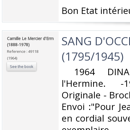
‎Bon Etat intérie
‎SANG D'OCC
‎Camille Le Mercier d'Erm
(1888-1978) ‎
(1795/1945)‎
Reference : 49118
(1964)
See the book
‎ 1964 DINA
l'Hermine. -1
Originale - Broc
Envoi :"Pour J
en cordial souve
exemplaire‎