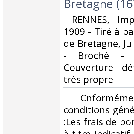
Bretagne (16
‎ RENNES, Imp
1909 - Tiré à p
de Bretagne, Jui
- Broché - 
Couverture dé
très propre‎
‎ Cnformé
conditions géné
:Les frais de po
à titre indicatif