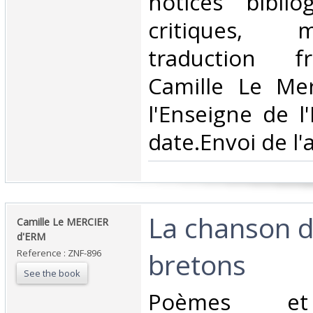
notices biblio
critiques, 
traduction f
Camille Le Mer
l'Enseigne de l
date.Envoi de l'a
‎La chanson d
‎Camille Le MERCIER
d'ERM‎
bretons‎
Reference : ZNF-896
See the book
‎Poèmes e