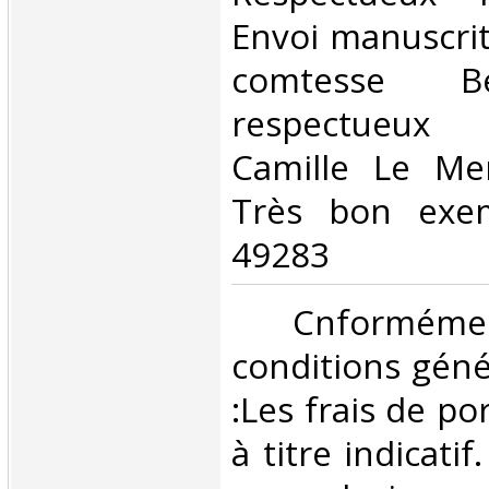
Envoi manuscri
comtesse B
respectueu
Camille Le Mer
Très bon exem
49283‎
‎ Cnformé
conditions géné
:Les frais de po
à titre indicatif