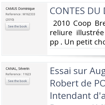
‎CONTES DU D
‎CAMUS Dominique‎
Reference : M162333
(2010)
‎ 2010 Coop Br
See the book
reliure illustré
pp . Un petit cho
‎Essai sur Au
‎CANAL, Séverin‎
Reference : 11623
Robert de P
See the book
Intendant d'