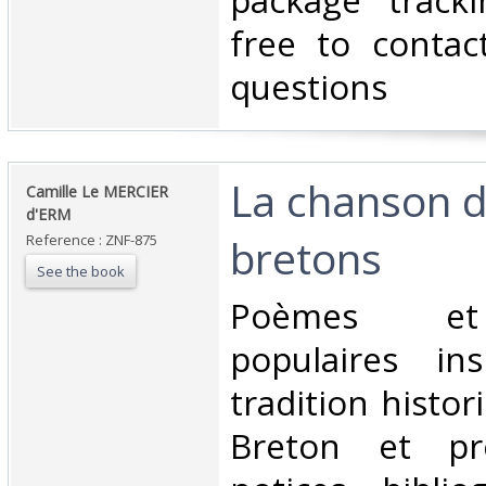
package tracki
free to contac
questions‎
‎La chanson d
‎Camille Le MERCIER
d'ERM‎
bretons‎
Reference : ZNF-875
See the book
‎Poèmes e
populaires in
tradition histo
Breton et pr