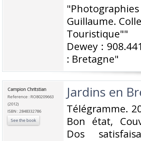
‎"Photographie
Guillaume. Colle
Touristique"" 
Dewey : 908.44
: Bretagne"‎
‎Jardins en B
‎Campion Chritstian‎
Reference : RO80209663
(2012)
‎Télégramme. 201
ISBN : 2848332786
Bon état, Couv
See the book
Dos satisfaisa