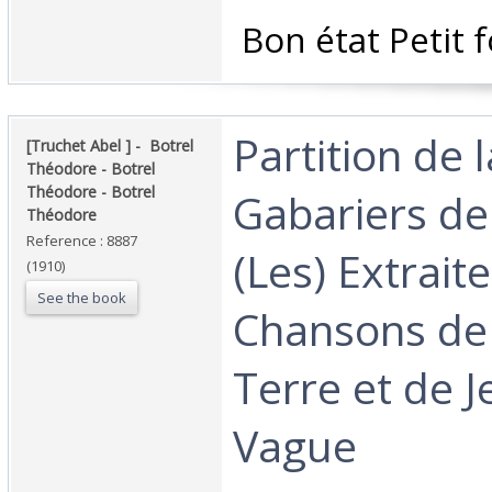
‎ Bon état Petit 
‎Partition de 
‎[Truchet Abel ] - ‎ ‎Botrel
Théodore - Botrel
Théodore - Botrel
Gabariers de
Théodore‎
Reference : 8887
(Les) Extrait
(1910)
See the book
Chansons de 
Terre et de J
Vague ‎