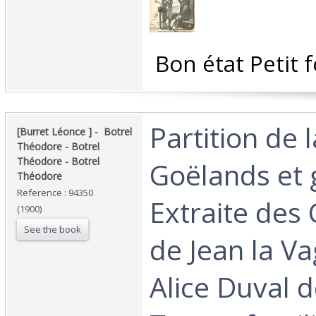
‎ Bon état Petit 
‎Partition de 
‎[Burret Léonce ] - ‎ ‎Botrel
Théodore - Botrel
Théodore - Botrel
Goëlands et 
Théodore‎
Reference : 94350
Extraite des
(1900)
See the book
de Jean la V
Alice Duval 