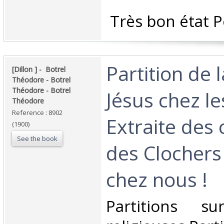
‎ Très bon état P
‎Partition de 
‎[Dillon ] - ‎ ‎Botrel
Théodore - Botrel
Théodore - Botrel
Jésus chez l
Théodore‎
Reference : 8902
Extraite des
(1900)
See the book
des Clochers
chez nous ! ‎
‎Partitions s