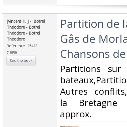
‎Partition de 
‎[Vincent H. ] - ‎ ‎Botrel
Théodore - Botrel
Théodore - Botrel
Gâs de Morla
Théodore‎
Reference : 15413
Chansons de 
(1898)
See the book
‎Partitions su
bateaux,Parti
Autres conflits
la Bretagne
approx.‎