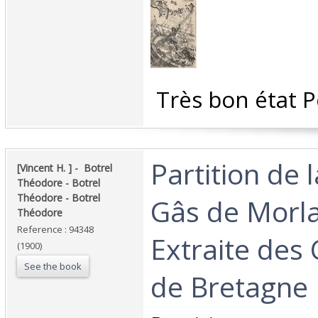
‎ Très bon état P
‎Partition de 
‎[Vincent H. ] - ‎ ‎Botrel
Théodore - Botrel
Théodore - Botrel
Gâs de Morla
Théodore‎
Reference : 94348
Extraite des
(1900)
See the book
de Bretagne ‎