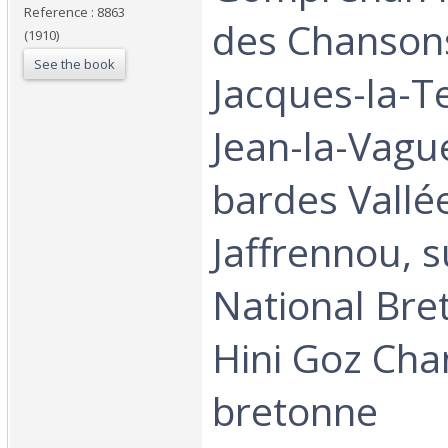
Reference : 8863
des Chanson
(1910)
See the book
Jacques-la-T
Jean-la-Vagu
bardes Vallé
Jaffrennou, su
National Bre
Hini Goz Ch
bretonne ‎