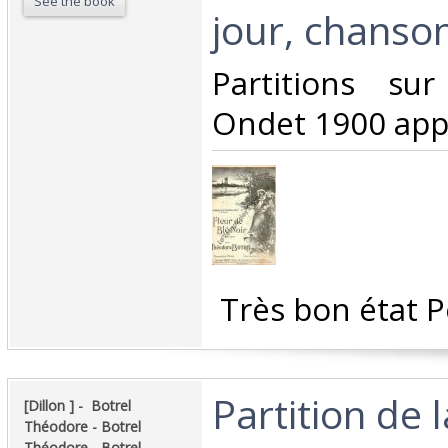
See the book
jour, chanson
‎Partitions su
Ondet 1900 appr
‎ Très bon état P
‎Partition de 
‎[Dillon ] - ‎ ‎Botrel
Théodore - Botrel
Théodore - Botrel