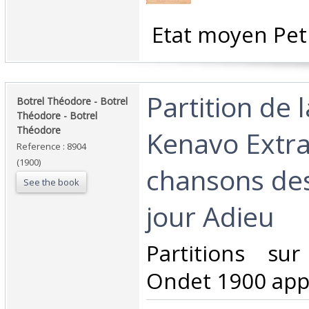
‎ Etat moyen Peti
‎Partition de 
‎Botrel Théodore - Botrel
Théodore - Botrel
Théodore‎
Kenavo Extra
Reference : 8904
(1900)
chansons des
See the book
jour Adieu ‎
‎Partitions su
Ondet 1900 appr