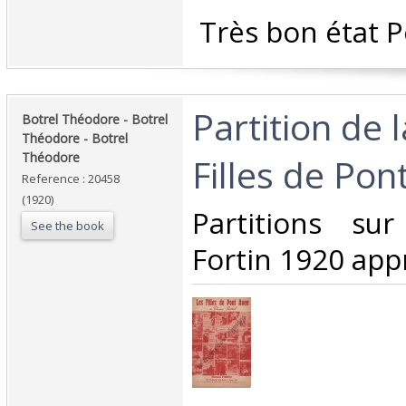
‎ Très bon état P
‎Partition de 
‎Botrel Théodore - Botrel
Théodore - Botrel
Théodore‎
Filles de Pont
Reference : 20458
(1920)
‎Partitions su
See the book
Fortin 1920 appr