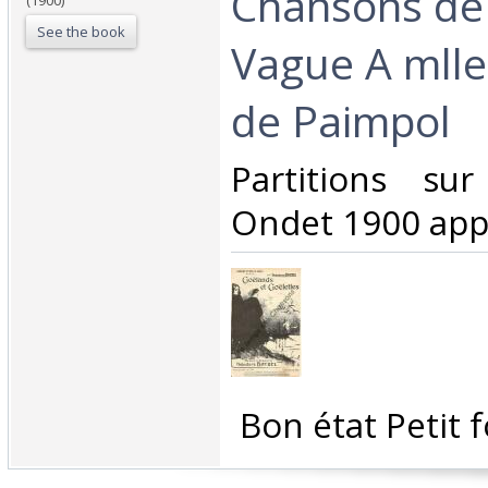
Chansons de 
(1900)
See the book
Vague A mlle
de Paimpol ‎
‎Partitions su
Ondet 1900 appr
‎ Bon état Petit 