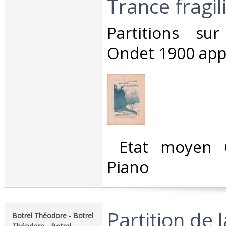
Trance fragili
‎Partitions su
Ondet 1900 appr
‎ Etat moyen 
Piano ‎
‎Partition de 
‎Botrel Théodore - Botrel