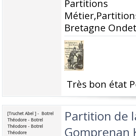
‎Partitio
Métier,Parti
Bretagne Ondet 
‎ Très bon état P
‎Partition de 
‎[Truchet Abel ] - ‎ ‎Botrel
Théodore - Botrel
Théodore - Botrel
Gomprenan K
Théodore‎