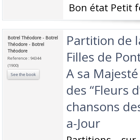
‎ Bon état Petit 
‎Partition de 
‎Botrel Théodore - Botrel
Théodore - Botrel
Théodore‎
Filles de Pon
Reference : 94344
(1900)
A sa Majesté
See the book
des “Fleurs d
chansons des
a-Jour ‎
‎Partitions su