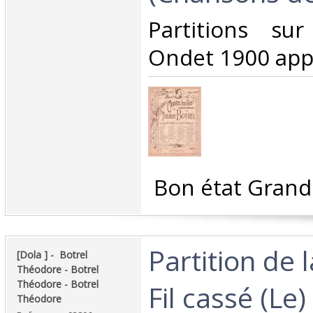
‎Partitions su
Ondet 1900 appr
‎ Bon état Grand
‎Partition de 
‎[Dola ] - ‎ ‎Botrel
Théodore - Botrel
Théodore - Botrel
Fil cassé (Le
Théodore‎