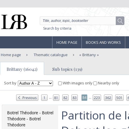
Search by criteria
HOME PAGE
BOOKS AND WORKS
Home page
Thematic catalogue
Brittany
Brittany (16042)
Sub topics (139)
Sort by
With images only
Nearby only
...
...
84
Previous
1
81
82
83
223
362
501
‎Partition de 
‎Botrel Théodore - Botrel
Théodore - Botrel
Théodore‎