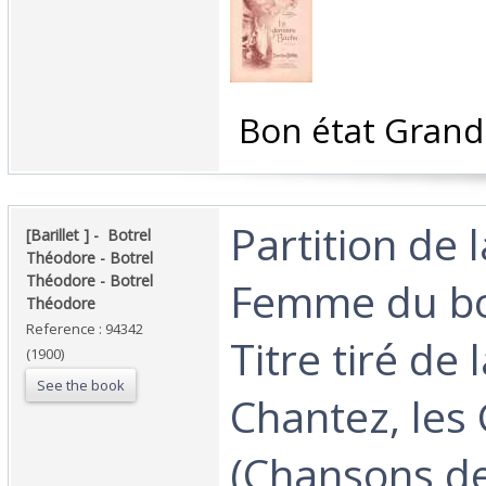
‎ Bon état Grand
‎Partition de 
‎[Barillet ] - ‎ ‎Botrel
Théodore - Botrel
Théodore - Botrel
Femme du bo
Théodore‎
Reference : 94342
Titre tiré de l
(1900)
See the book
Chantez, les 
(Chansons de