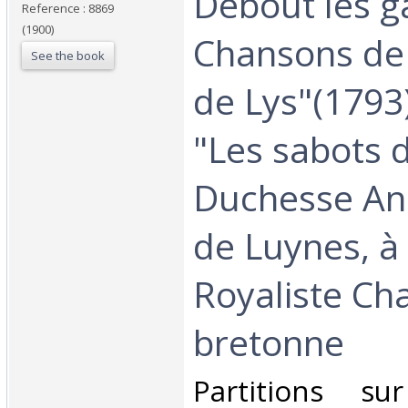
Debout les g
Reference : 8869
(1900)
Chansons de 
See the book
de Lys"(1793)
"Les sabots d
Duchesse An
de Luynes, à
Royaliste Ch
bretonne ‎
‎Partitions s