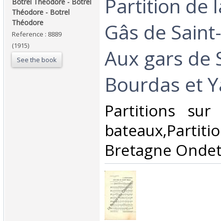
‎Partition de 
‎Botrel Théodore - Botrel
Théodore - Botrel
Théodore‎
Gâs de Saint
Reference : 8889
(1915)
Aux gars de 
See the book
Bourdas et Y
‎Partitions su
bateaux,Parti
Bretagne Ondet 