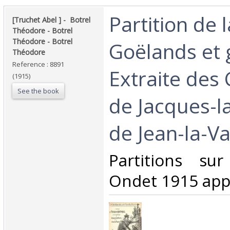
‎Partition de 
‎[Truchet Abel ] - ‎ ‎Botrel
Théodore - Botrel
Théodore - Botrel
Goëlands et 
Théodore‎
Reference : 8891
Extraite des
(1915)
See the book
de Jacques-l
de Jean-la-Va
‎Partitions su
Ondet 1915 appr