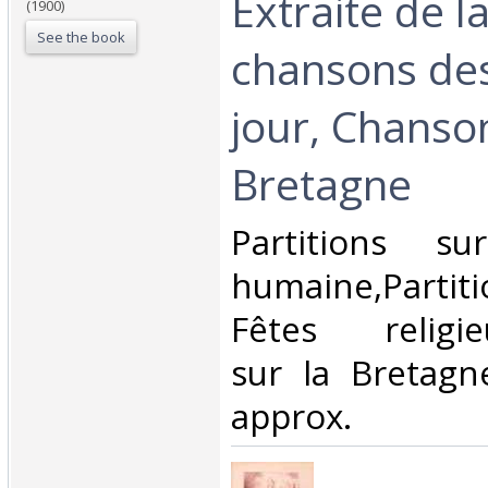
Extraite de l
(1900)
See the book
chansons des
jour, Chanso
Bretagne ‎
‎Partitions s
humaine,Parti
Fêtes religieu
sur la Bretag
approx.‎