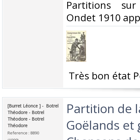
‎Partitions su
Ondet 1910 appr
‎ Très bon état P
‎Partition de 
‎[Burret Léonce ] - ‎ ‎Botrel
Théodore - Botrel
Théodore - Botrel
Goëlands et 
Théodore‎
Reference : 8890