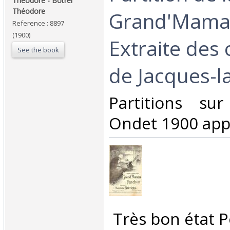
Théodore - Botrel
Théodore‎
Grand'Mama
Reference : 8897
(1900)
Extraite des
See the book
de Jacques-la
‎Partitions su
Ondet 1900 appr
‎ Très bon état P