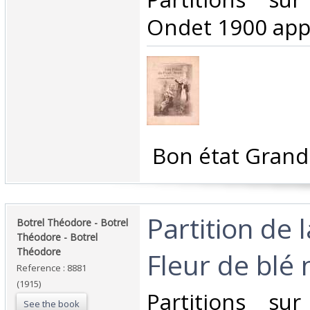
Ondet 1900 appr
‎ Bon état Grand
‎Partition de 
‎Botrel Théodore - Botrel
Théodore - Botrel
Théodore‎
Fleur de blé n
Reference : 8881
(1915)
‎Partitions su
See the book