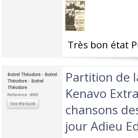
‎ Très bon état P
‎Partition de 
‎Botrel Théodore - Botrel
Théodore - Botrel
Théodore‎
Kenavo Extra
Reference : 8905
See the book
chansons des
jour Adieu Ed