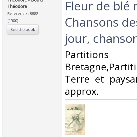
Fleur de blé 
Théodore‎
Reference : 8882
Chansons des
(1900)
See the book
jour, chanson
‎Partitio
Bretagne,Part
Terre et pays
approx.‎