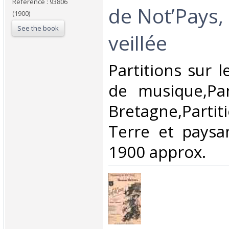
Reference : 93806
de Not’Pays,
(1900)
See the book
veillée ‎
‎Partitions sur 
de musique,Par
Bretagne,Part
Terre et paysa
1900 approx.‎