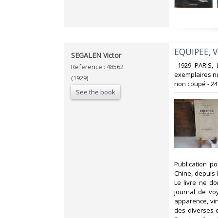
‎EQUIPEE, V
‎SEGALEN Victor‎
‎ 1929 PARIS,
Reference : 48562
exemplaires nu
(1929)
non coupé - 242
See the book
‎Publication 
Chine, depuis 
Le livre ne d
journal de vo
apparence, vi
des diverses e