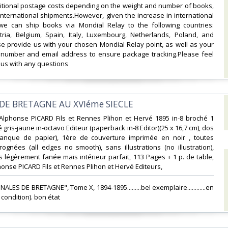
itional postage costs depending on the weight and number of books,
 international shipments.However, given the increase in international
 we can ship books via Mondial Relay to the following countries:
ria, Belgium, Spain, Italy, Luxembourg, Netherlands, Poland, and
se provide us with your chosen Mondial Relay point, as well as your
number and email address to ensure package tracking.Please feel
 us with any questions‎
 DE BRETAGNE AU XVIéme SIECLE‎
 Alphonse PICARD Fils et Rennes Plihon et Hervé 1895 in-8 broché 1
gris-jaune in-octavo Editeur (paperback in-8 Editor)(25 x 16,7 cm), dos
nque de papier), 1ère de couverture imprimée en noir , toutes
ognées (all edges no smooth), sans illustrations (no illustration),
s légèrement fanée mais intérieur parfait, 113 Pages + 1 p. de table,
onse PICARD Fils et Rennes Plihon et Hervé Editeurs, ‎
NNALES DE BRETAGNE", Tome X, 1894-1895.........bel exemplaire............en
condition). bon état ‎