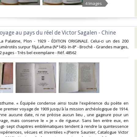
4 Images
oyage au pays du réel de Victor Sagalen - Chine‎
 La Palatine, Plon - 1929 - ÉDITION ORIGINALE. Celui-ci un des 200
mérotés surpur filµLafuma (N°145)- In-8° - Broché - Grandes marges,
 pages - Très bel exemplaire - Réf. 48562‎
posthume. « Équipée condense ainsi toute l'expérience du poète en
le premier voyage de 1909 jusqu'à la mission archéologique de 1914.
onne aucune date, ni ne précise aucun lieu , une gageure pour un
yage, mais conserve le « je » de rigueur. Sans lien entre eux, en
ngt- sept chapitres emblématiques tendent à rendre la quintessence
xpériences, vécues et inventées ».(Pierre Saunier, Catalogue Victor