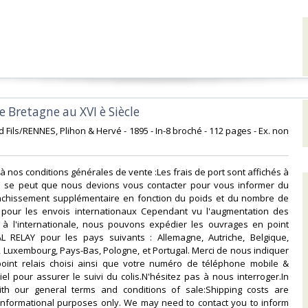
de Bretagne au XVI è Siècle‎
ard Fils/RENNES, Plihon & Hervé - 1895 - In-8 broché - 112 pages - Ex. non
à nos conditions générales de vente :Les frais de port sont affichés à
f. Il se peut que nous devions vous contacter pour vous informer du
anchissement supplémentaire en fonction du poids et du nombre de
ut pour les envois internationaux Cependant vu l'augmentation des
x à l'internationale, nous pouvons expédier les ouvrages en point
L RELAY pour les pays suivants : Allemagne, Autriche, Belgique,
e, Luxembourg, Pays-Bas, Pologne, et Portugal. Merci de nous indiquer
point relais choisi ainsi que votre numéro de téléphone mobile &
el pour assurer le suivi du colis.N'hésitez pas à nous interroger.In
th our general terms and conditions of sale:Shipping costs are
 informational purposes only. We may need to contact you to inform