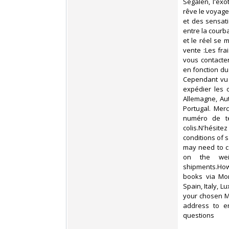
Segalen, l'exo
rêve le voyage,
et des sensat
entre la courba
et le réel se
vente :Les frai
vous contacte
en fonction du
Cependant vu 
expédier les 
Allemagne, Aut
Portugal. Merc
numéro de té
colis.N'hésit
conditions of 
may need to c
on the weig
shipments.Howe
books via Mon
Spain, Italy, 
your chosen M
address to en
questions‎