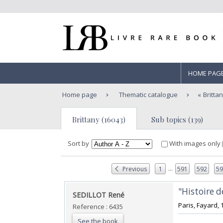
HOME PAG
Home page
Thematic catalogue
Britta
Brittany (16043)
Sub topics (139)
Sort by
With images only
...
Previous
1
591
592
5
‎"Histoire 
‎SEDILLOT René‎
‎Paris, Fayard, 
Reference : 6435
See the book