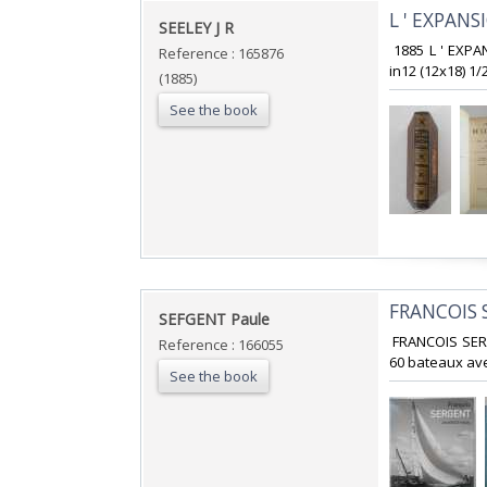
‎L ' EXPANS
‎SEELEY J R‎
‎ 1885 L ' EXP
Reference : 165876
in12 (12x18) 1/
(1885)
See the book
‎FRANCOIS 
‎SEFGENT Paule‎
‎ FRANCOIS SE
Reference : 166055
60 bateaux avec
See the book