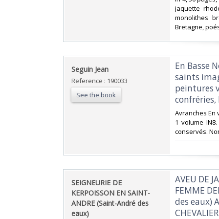
jaquette rhod
monolithes br
Bretagne, poés
‎En Basse 
‎Seguin Jean‎
saints imag
Reference : 190033
peintures v
See the book
confréries, 
‎Avranches En 
1 volume IN8.
conservés. Nomb
‎AVEU DE 
‎SEIGNEURIE DE
FEMME DEM
KERPOISSON EN SAINT-
des eaux)
ANDRE (Saint-André des
CHEVALIER
eaux)‎