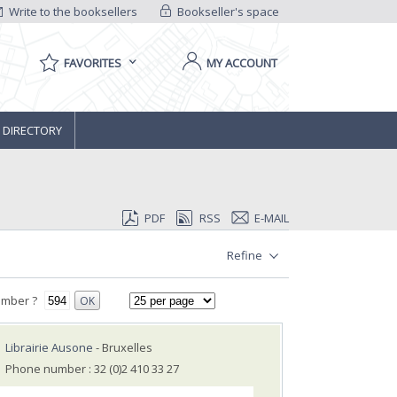
Write to the booksellers
Bookseller's space
FAVORITES
MY ACCOUNT
 DIRECTORY
PDF
RSS
E-MAIL
Refine
umber ?
OK
Librairie Ausone
- Bruxelles
Phone number : 32 (0)2 410 33 27