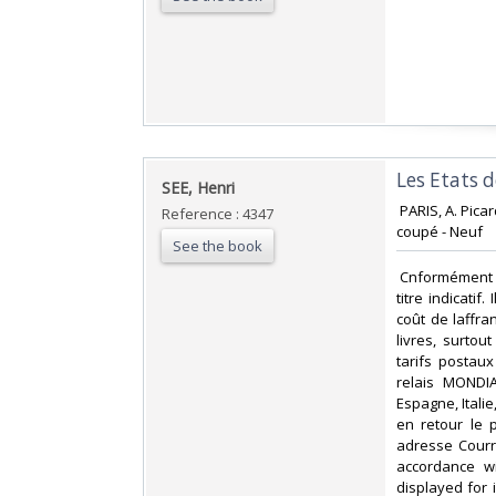
‎Les Etats 
‎SEE, Henri ‎
‎ PARIS, A. Pic
Reference : 4347
coupé - Neuf‎
See the book
‎ Cnformément 
titre indicati
coût de laffr
livres, surto
tarifs postau
relais MONDIA
Espagne, Itali
en retour le 
adresse Courri
accordance wi
displayed for