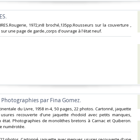
S.‎
IRES.Rougerie, 1972,in8 broché,135pp.Rousseurs sur la couverture ,
s sur une page de garde.,corps d'ouvrage à l'état neuf. ‎
s. Photographies par Fina Gomez.‎
ntinentale du Livre, 1958 in-4, 50 pages, 22 photos. Cartonné, jaquette
usures recouverte d'une jaquette rhodoïd avec petits manques,
 état. Photographies de monolithes bretons à Carnac et Quiberon.
le numérotée.‎
s, 22 photos. Cartonné, jaquette avec menues usures recouverte d'une