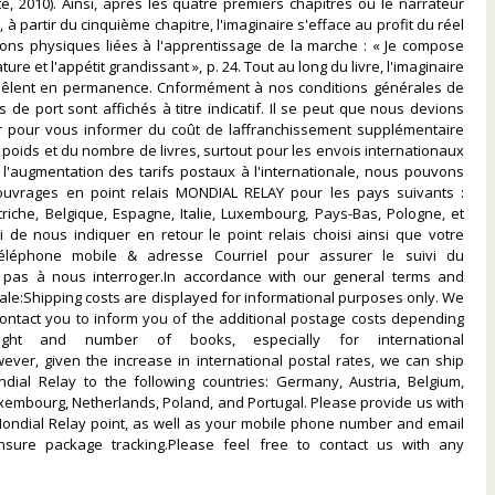
te, 2010). Ainsi, après les quatre premiers chapitres où le narrateur
 à partir du cinquième chapitre, l'imaginaire s'efface au profit du réel
ions physiques liées à l'apprentissage de la marche : « Je compose
ture et l'appétit grandissant », p. 24. Tout au long du livre, l'imaginaire
 mêlent en permanence. Cnformément à nos conditions générales de
s de port sont affichés à titre indicatif. Il se peut que nous devions
r pour vous informer du coût de laffranchissement supplémentaire
 poids et du nombre de livres, surtout pour les envois internationaux
l'augmentation des tarifs postaux à l'internationale, nous pouvons
ouvrages en point relais MONDIAL RELAY pour les pays suivants :
riche, Belgique, Espagne, Italie, Luxembourg, Pays-Bas, Pologne, et
i de nous indiquer en retour le point relais choisi ainsi que votre
léphone mobile & adresse Courriel pour assurer le suivi du
ez pas à nous interroger.In accordance with our general terms and
sale:Shipping costs are displayed for informational purposes only. We
ontact you to inform you of the additional postage costs depending
ht and number of books, especially for international
ver, given the increase in international postal rates, we can ship
dial Relay to the following countries: Germany, Austria, Belgium,
Luxembourg, Netherlands, Poland, and Portugal. Please provide us with
ondial Relay point, as well as your mobile phone number and email
sure package tracking.Please feel free to contact us with any