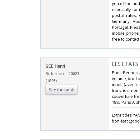
you of the add
especially for
postal rates,
Germany, Aust
Portugal. Plea
mobile phone 
free to contact
‎LES ETATS
‎SEE Henri‎
‎Paris Rennes
Reference : 20623
volume, broché 
(1895)
muet (avec ma
See the book
tranches non-r
couverture tré
1895 Paris Alph
‎Extrait des "A
bon état (good 