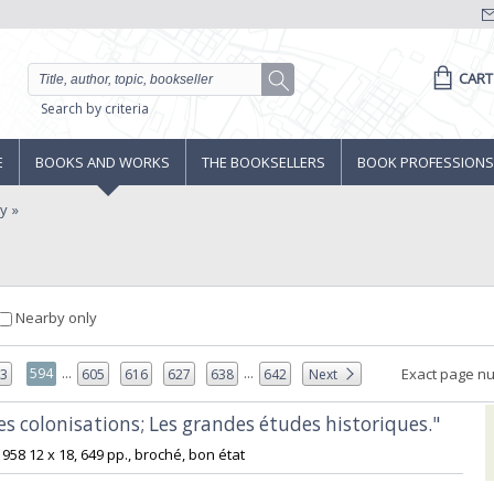
CART
Search by criteria
E
BOOKS AND WORKS
THE BOOKSELLERS
BOOK PROFESSIONS
ny
Nearby only
...
...
594
Exact page n
93
605
616
627
638
642
Next
des colonisations; Les grandes études historiques."‎
1958 12 x 18, 649 pp., broché, bon état‎