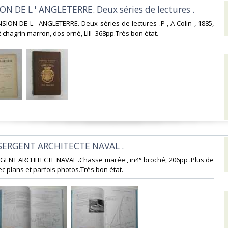
ION DE L ' ANGLETERRE. Deux séries de lectures .‎
ANSION DE L ' ANGLETERRE. Deux séries de lectures .P , A Colin , 1885,
2 chagrin marron, dos orné, LIII -368pp.Très bon état. ‎
SERGENT ARCHITECTE NAVAL .‎
RGENT ARCHITECTE NAVAL .Chasse marée , in4° broché, 206pp .Plus de
 plans et parfois photos.Très bon état. ‎