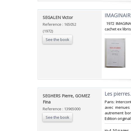
‎IMAGINAIRE
‎SEGALEN Victor‎
‎ 1972 IMAGINA
Reference : 165052
cachet ex libri
(1972)
See the book
‎Les pierre
‎SEGHERS Pierre, GOMEZ
Fina‎
‎Paris: Interco
avec menues 
Reference : 13965000
autrement bon
See the book
Edition origina
‎in-4, 50 page