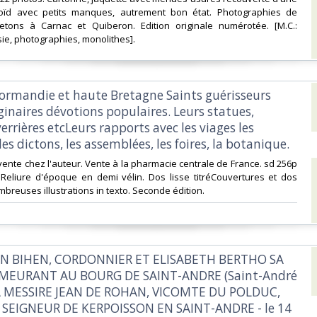
oïd avec petits manques, autrement bon état. Photographies de
etons à Carnac et Quiberon. Edition originale numérotée. [M.C.:
ie, photographies, monolithes].‎
Normandie et haute Bretagne Saints guérisseurs
inaires dévotions populaires. Leurs statues,
errières etcLeurs rapports avec les viages les
les dictons, les assemblées, les foires, la botanique.‎
vente chez l'auteur. Vente à la pharmacie centrale de France. sd 256p
 Reliure d'époque en demi vélin. Dos lisse titréCouvertures et dos
reuses illustrations in texto. Seconde édition. ‎
JAN BIHEN, CORDONNIER ET ELISABETH BERTHO SA
EURANT AU BOURG DE SAINT-ANDRE (Saint-André
 A MESSIRE JEAN DE ROHAN, VICOMTE DU POLDUC,
 SEIGNEUR DE KERPOISSON EN SAINT-ANDRE - le 14