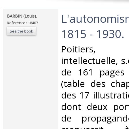
‎L'autonomis
‎BARBIN (Louis).‎
Reference : 18407
1815 - 1930.‎
See the book
‎Poitiers
intellectuelle, s
de 161 pages e
(table des chap
des 17 illustrat
dont deux portr
de propagand