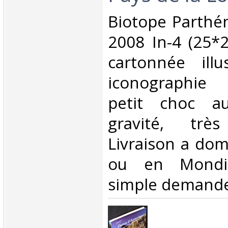
‎Biotope Parth
2008 In-4 (25*2
cartonnée illu
iconographie
petit choc a
gravité, trè
Livraison a domi
ou en Mondia
simple demande