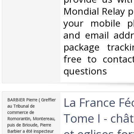
Mondial Relay po
your mobile 
and email addr
package tracki
free to contac
questions‎
‎La France Fé
‎BARBIER Pierre ( Greffier
au Tribunal de
commerce de
Tome I - châ
Romorantin, Montereau,
puis de Brioude, Pierre
et eglises for
Barbier a été inspecteur