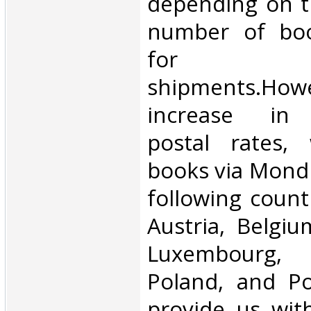
depending on t
number of book
for inte
shipments.Howe
increase in i
postal rates,
books via Mondi
following count
Austria, Belgium
Luxembourg, 
Poland, and Po
provide us wit