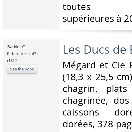
toutes c
supérieures à 20
‎Les Ducs de 
‎Barbier C.‎
Reference : xt471
(1859)
‎Mégard et Cie 
See the book
(18,3 x 25,5 cm)
chagrin, plats
chagrinée, dos
caissons dor
dorées, 378 page