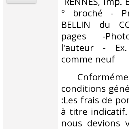
‎ RENNES, Imp. 
° broché - P
BELLIN du C
pages -Phot
l'auteur - Ex
comme neuf‎
‎ Cnformé
conditions géné
:Les frais de po
à titre indicatif
nous devions v