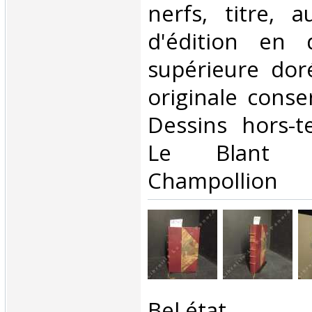
nerfs, titre, 
d'édition en 
supérieure dor
originale conse
Dessins hors-t
Le Blant 
Champollion‎
‎Bel état ‎