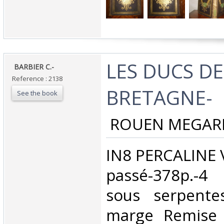
‎LES DUCS DE
‎ BARBIER C.- ‎
Reference : 2138
BRETAGNE- ‎
See the book
‎ ROUEN MEGARD
‎IN8 PERCALINE 
passé-378p.-4
sous serpentes
marge Remise