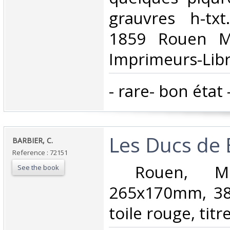
grauvres h-txt
1859 Rouen M
Imprimeurs-Libra
‎- rare- bon état -
‎Les Ducs de 
‎BARBIER, C.‎
Reference : 72151
‎ Rouen, Mé
See the book
265x170mm, 38
toile rouge, titre