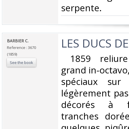
serpente. ‎
‎LES DUCS D
‎BARBIER C.‎
Reference : 3670
(1859)
‎ 1859 reliure
See the book
grand in-octavo
spéciaux sur
légèrement pass
décorés à fr
tranches dorées
quelques piqûr