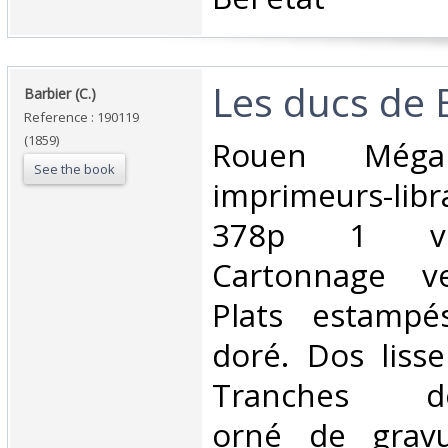
‎Les ducs de 
‎Barbier (C.) ‎
Reference : 190119
(1859)
‎Rouen Még
See the book
imprimeurs-li
378p 1 vo
Cartonnage ve
Plats estampé
doré. Dos lisse
Tranches dor
orné de gravu