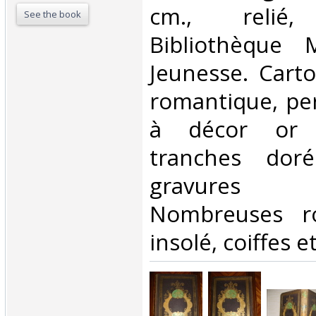
cm., reli
See the book
Bibliothèque 
Jeunesse. Cart
romantique, pe
à décor or e
tranches doré
gravures h
Nombreuses ro
insolé, coiffes et