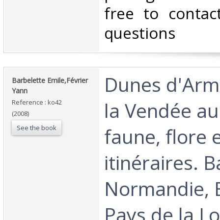
free to contac
questions‎
‎Dunes d'Arm
‎Barbelette Emile,Février
Yann‎
la Vendée au 
Reference : ko42
(2008)
See the book
faune, flore 
itinéraires. 
Normandie, 
Pays de la Loi