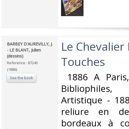
‎Le Chevalier
‎BARBEY D'AUREVILLY, J.
- LE BLANT, Julien
(dessins)‎
Touches‎
Reference : 87245
(1886)
‎ 1886 A Paris,
See the book
Bibliophiles,
Artistique - 188
reliure en d
bordeaux à co