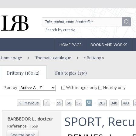
Search by criteria
HOME PAGE
BOOKS AND WORKS
Home page
Thematic catalogue
Brittany
Brittany (16042)
Sub topics (139)
Sort by
With images only
Nearby only
...
...
58
Previous
1
55
56
57
203
348
493
‎SPORT, Recuei
‎BARBEDOR L., docteur ‎
Reference : 1669
See the book