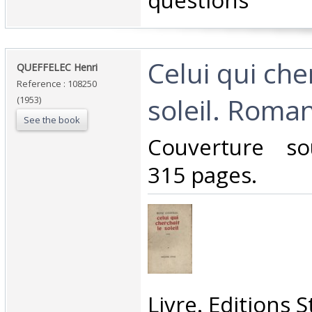
questions‎
‎Celui qui che
‎QUEFFELEC Henri ‎
Reference : 108250
soleil. Roman
(1953)
See the book
‎Couverture so
315 pages.‎
‎Livre. Editions S