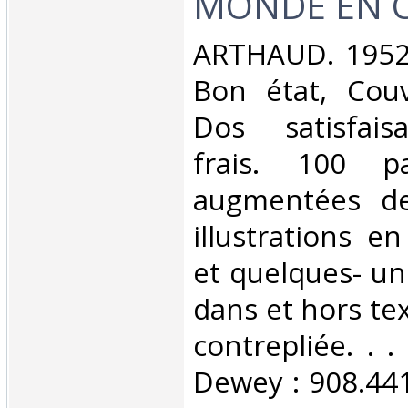
MONDE EN C
‎ARTHAUD. 1952.
Bon état, Couv
Dos satisfaisa
frais. 100 p
augmentées d
illustrations e
et quelques- un
dans et hors te
contrepliée. . . 
Dewey : 908.44