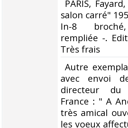
‎ PARIS, Fayard,
salon carré" 195
In-8 broché,
rempliée -. Edit
Très frais‎
‎ Autre exemplai
avec envoi de
directeur du
France : " A A
très amical ouv
les voeux affec