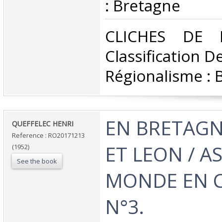
: Bretagne‎
‎CLICHES DE
Classification D
Régionalisme : 
‎EN BRETAG
‎QUEFFELEC HENRI‎
Reference : RO20171213
ET LEON / A
(1952)
See the book
MONDE EN 
N°3.‎