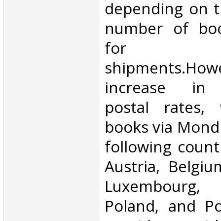
depending on t
number of book
for inte
shipments.Howe
increase in i
postal rates,
books via Mondi
following count
Austria, Belgium
Luxembourg, 
Poland, and Po