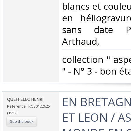
blancs et coule
en héliogravur
sans date Pa
Arthaud,‎
‎collection " a
" - N° 3 - bon éta
‎EN BRETAG
‎QUEFFELEC HENRI‎
Reference : RO30122625
ET LEON / A
(1952)
See the book