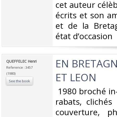
cet auteur célè
écrits et son a
et de la Breta
état d’occasion ‎
‎EN BRETAG
‎QUEFFELEC Henri‎
Reference : 3457
ET LEON‎
(1980)
See the book
‎ 1980 broché in
rabats, clichés
couverture, p