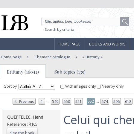
Search by criteria
HOME PAGE
BOOKS AND WORKS
Home page
Thematic catalogue
Brittany
Brittany (16042)
Sub topics (139)
Sort by
With images only
Nearby only
...
...
552
Previous
1
549
550
551
574
596
618
‎Celui qui che
‎QUEFFELEC, Henri ‎
Reference : 4165
See the book