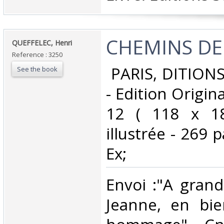
‎CHEMINS DE
‎QUEFFELEC, Henri ‎
Reference : 3250
‎ PARIS, DITION
See the book
- Edition Origina
12 ( 118 x 18
illustrée - 269 
Ex; ‎
‎Envoi :"A gran
Jeanne, en bie