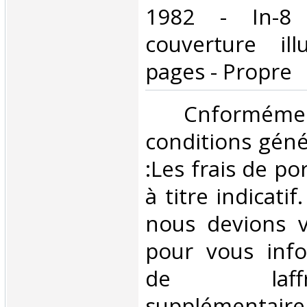
1982 - In-8
couverture il
pages - Propre‎
‎ Cnformé
conditions géné
:Les frais de po
à titre indicatif
nous devions v
pour vous inf
de laffran
supplémentair