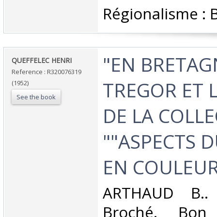
Régionalisme : 
‎"EN BRETAG
‎QUEFFELEC HENRI‎
Reference : R320076319
TREGOR ET L
(1952)
See the book
DE LA COLL
""ASPECTS 
EN COULEURS
‎ARTHAUD B.. 
Broché. Bon 