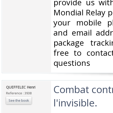
provide us wit
Mondial Relay po
your mobile 
and email addr
package tracki
free to contac
questions‎
‎Combat cont
‎QUEFFELEC Henri ‎
Reference : 3938
l'invisible. ‎
See the book