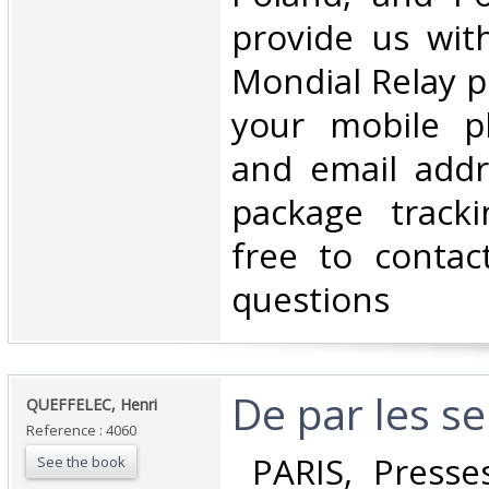
provide us wit
Mondial Relay po
your mobile 
and email addr
package tracki
free to contac
questions‎
‎De par les s
‎QUEFFELEC, Henri‎
Reference : 4060
‎ PARIS, Presse
See the book