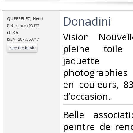
‎Donadini‎
‎QUEFFELEC, Henri‎
Reference : 23477
(1989)
‎Vision Nouvel
ISBN : 2877360717
pleine toile
See the book
jaquette 
photographies 
en couleurs, 8
d’occasion. ‎
‎Belle associa
peintre de reno