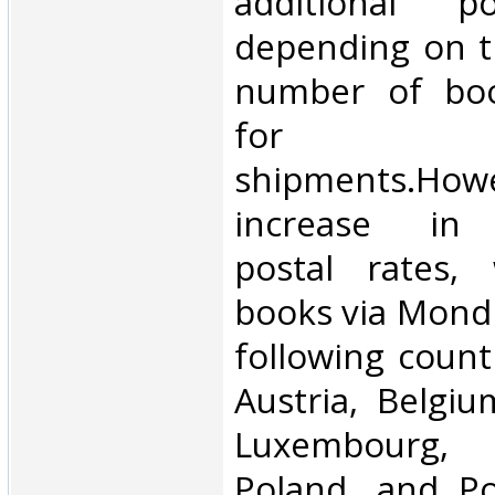
additional p
depending on t
number of book
for inte
shipments.Howe
increase in i
postal rates,
books via Mondi
following count
Austria, Belgium
Luxembourg, 
Poland, and Po