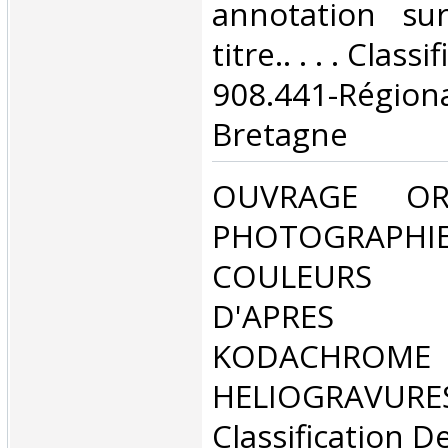
annotation su
titre.. . . . Clas
908.441-Rég
Bretagne‎
‎OUVRAGE 
PHOTOGRA
COULEURS R
D'APRES
KODACHROM
HELIOGRAVURE
Classification D