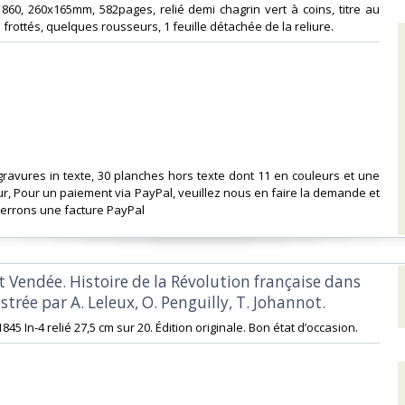
r 1860, 260x165mm, 582pages, relié demi chagrin vert à coins, titre au
 frottés, quelques rousseurs, 1 feuille détachée de la reliure. ‎
ravures in texte, 30 planches hors texte dont 11 en couleurs et une
ur, Pour un paiement via PayPal, veuillez nous en faire la demande et
rrons une facture PayPal‎
t Vendée. Histoire de la Révolution française dans
ustrée par A. Leleux, O. Penguilly, T. Johannot.‎
845 In-4 relié 27,5 cm sur 20. Édition originale. Bon état d’occasion.‎