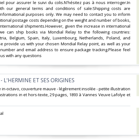
el pour assurer le suivi du colis.N'hésitez pas à nous interroger.In
th our general terms and conditions of sale:Shipping costs are
 informational purposes only. We may need to contact you to inform
itional postage costs depending on the weight and number of books,
 international shipments.However, given the increase in international
 we can ship books via Mondial Relay to the following countries:
ria, Belgium, Spain, Italy, Luxembourg, Netherlands, Poland, and
se provide us with your chosen Mondial Relay point, as well as your
number and email address to ensure package tracking.Please feel
 us with any questions‎
- L'HERMINE ET SES ORIGINES‎
e in-octavo, couverture mauve - légèrement insolée - petite illustration
llustrations in et hors-texte, 29 pages, 1893 à Vannes Veuve Lafolye et
l ‎