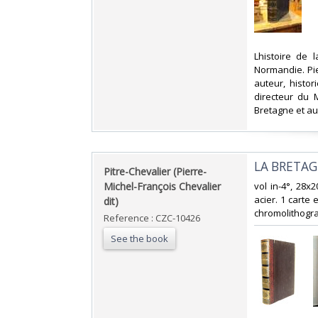
‎Lhistoire de 
Normandie. Pie
auteur, histor
directeur du 
Bretagne et au
‎LA BRETA
‎Pitre-Chevalier (Pierre-
Michel-François Chevalier
‎vol in-4°, 28x
acier. 1 carte
dit) ‎
chromolithogra
Reference : CZC-10426
See the book