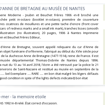
 D'ANNE DE BRETAGNE AU MUSÉE DE NANTES‎
merie Moderne - Joubin et Beuchet Frères 1906 -in-8 broché une
ochée petit in-octavo (booklet in-octavo), première de couverture
ires cicatrices de mouillures et une petite tache d'encre (front cover
 scars of redness marks and a small ink mark), tranches lisses (smooth
illustration (no illustration), 20 pages, 1906 à Nantes Imprimerie
n et Beuchet Frères Editeur,‎
ur d'Anne de Bretagne, souvent appelé reliquaire du cur d'Anne de
un objet funéraire d'orfèvrerie, fabriqué au début du XVIe siècle pour
ur de la duchesse Anne de Bretagne (1477-1514), reine de France. Il est
musée départemental Thomas-Dobrée de Nantes depuis 1896.
nuit du 13 au 14 avril 2018, l'écrin a été retrouvé par la police le 21
 environs de Saint-Nazaire et restitué au musée en septembre de la
.... bel Exemplaire ..... RARE ..... en bon état malgré les légers défauts
good condition in spite of the lights defects indicated) bon état ‎
en-mer - la memoire etoile‎
S 1992 In-8 relié. État correct d’occasion.‎