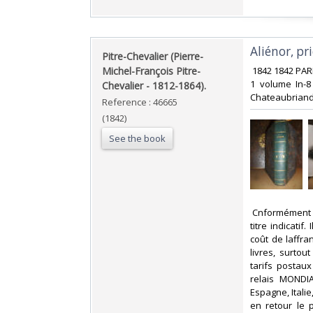
‎Aliénor, p
‎Pitre-Chevalier (Pierre-
Michel-François Pitre-
‎ 1842 1842 PA
1 volume In-8 
Chevalier - 1812-1864).‎
Chateaubriand 
Reference : 46665
(1842)
See the book
‎ Cnformément 
titre indicati
coût de laffr
livres, surto
tarifs postau
relais MONDIA
Espagne, Itali
en retour le 