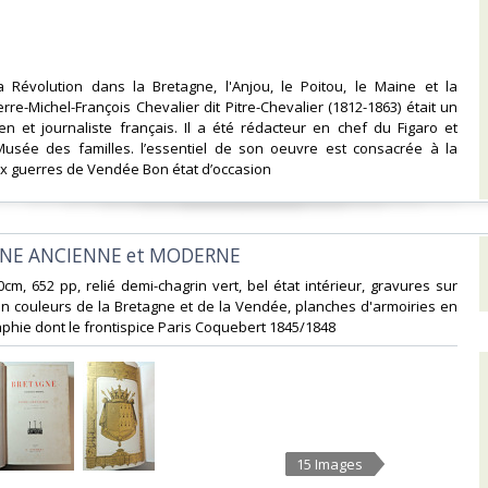
la Révolution dans la Bretagne, l'Anjou, le Poitou, le Maine et la
rre-Michel-François Chevalier dit Pitre-Chevalier (1812-1863) était un
ien et journaliste français. Il a été rédacteur en chef du Figaro et
Musée des familles. l’essentiel de son oeuvre est consacrée à la
x guerres de Vendée Bon état d’occasion ‎
GNE ANCIENNE et MODERNE‎
20cm, 652 pp, relié demi-chagrin vert, bel état intérieur, gravures sur
 en couleurs de la Bretagne et de la Vendée, planches d'armoiries en
phie dont le frontispice Paris Coquebert 1845/1848‎
15 Images