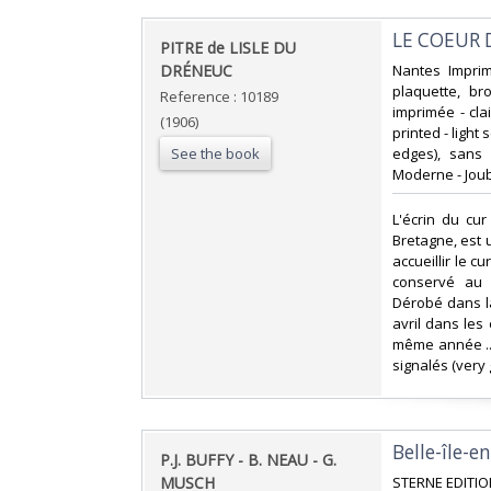
‎LE COEUR
‎PITRE de LISLE DU
DRÉNEUC ‎
‎Nantes Impri
plaquette, br
Reference : 10189
imprimée - cla
(1906)
printed - light
See the book
edges), sans 
Moderne - Joubi
‎L'écrin du c
Bretagne, est 
accueillir le c
conservé au 
Dérobé dans la 
avril dans les
même année ....
signalés (very 
‎Belle-île-
‎P.J. BUFFY - B. NEAU - G.
MUSCH‎
‎STERNE EDITION