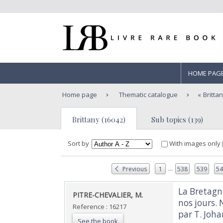
HOME PAG
Home page
Thematic catalogue
Britta
Brittany (16042)
Sub topics (139)
Sort by
With images only
...
Previous
1
538
539
5
‎La Bretag
‎PITRE-CHEVALIER, M.‎
nos jours. 
Reference : 16217
par T. Joha
See the book