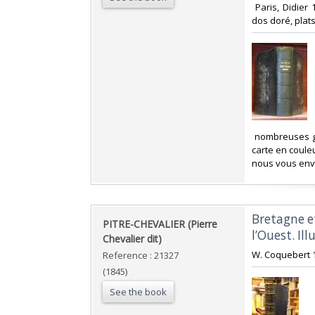
‎ Paris, Didie
dos doré, plats
‎ nombreuses g
carte en coule
nous vous enve
‎Bretagne e
‎PITRE-CHEVALIER (Pierre
l’Ouest. Ill
Chevalier dit)‎
‎W. Coquebert 1
Reference : 21327
(1845)
See the book