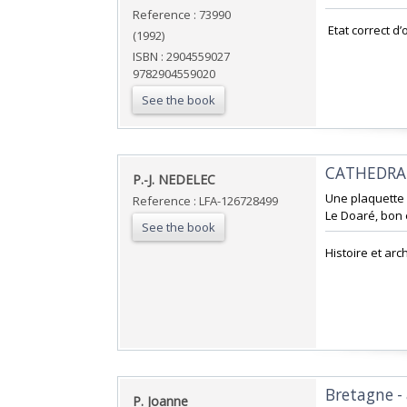
Reference : 73990
‎ Etat correct d’
(1992)
ISBN : 2904559027
9782904559020
See the book
‎CATHEDRA
‎P.-J. NEDELEC‎
‎Une plaquette 
Reference : LFA-126728499
Le Doaré, bon é
See the book
‎Histoire et arc
‎Bretagne -
‎P. Joanne‎