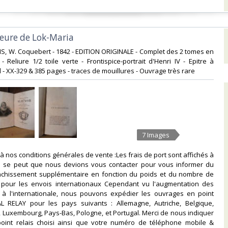
rieure de Lok-Maria‎
RIS, W. Coquebert - 1842 - EDITION ORIGINALE - Complet des 2 tomes en
- Reliure 1/2 toile verte - Frontispice-portrait d'Henri IV - Epitre à
- XX-329 & 385 pages - traces de mouillures - Ouvrage très rare‎
7 Images
à nos conditions générales de vente :Les frais de port sont affichés à
f. Il se peut que nous devions vous contacter pour vous informer du
anchissement supplémentaire en fonction du poids et du nombre de
ut pour les envois internationaux Cependant vu l'augmentation des
x à l'internationale, nous pouvons expédier les ouvrages en point
L RELAY pour les pays suivants : Allemagne, Autriche, Belgique,
e, Luxembourg, Pays-Bas, Pologne, et Portugal. Merci de nous indiquer
point relais choisi ainsi que votre numéro de téléphone mobile &