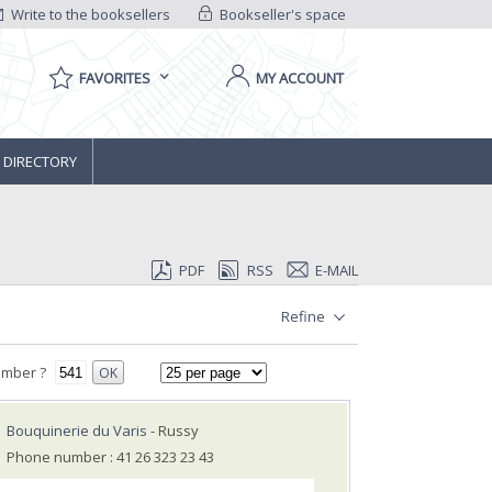
Write to the booksellers
Bookseller's space
FAVORITES
MY ACCOUNT
 DIRECTORY
PDF
RSS
E-MAIL
Refine
umber ?
OK
Bouquinerie du Varis
- Russy
Phone number : 41 26 323 23 43