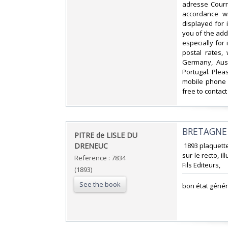
adresse Courri
accordance wi
displayed for
you of the add
especially for
postal rates,
Germany, Aust
Portugal. Plea
mobile phone 
free to contact
‎BRETAGNE 
‎PITRE de LISLE DU
DRENEUC ‎
‎ 1893 plaquett
sur le recto, i
Reference : 7834
Fils Editeurs, ‎
(1893)
See the book
‎bon état généra