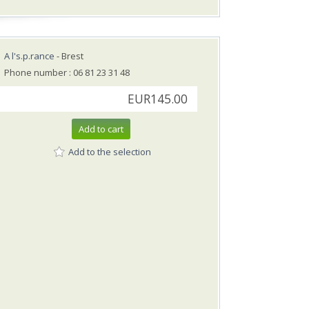
A l's.p.rance
- Brest
Phone number : 06 81 23 31 48
EUR145.00
Add to cart
Add to the selection