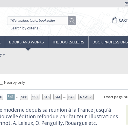
CART
Search by criteria
E
BOOKS AND WORKS
THE BOOKSELLERS
BOOK PROFESSIONS
ny
Nearby only
...
...
541
Exact page n
40
566
591
616
641
642
Next
ne moderne depuis sa réunion à la France jusqu’à
Nouvelle édition refondue par l’auteur. Illustrations
nnot, A. Leleux, O. Penguilly, Rouargue etc.‎