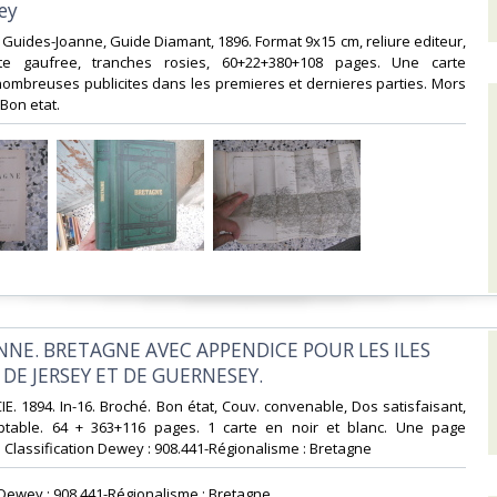
y‎
s Guides-Joanne, Guide Diamant, 1896. Format 9x15 cm, reliure editeur,
rte gaufree, tranches rosies, 60+22+380+108 pages. Une carte
nombreuses publicites dans les premieres et dernieres parties. Mors
Bon etat.‎
ANNE. BRETAGNE AVEC APPENDICE POUR LES ILES
DE JERSEY ET DE GUERNESEY.‎
IE. 1894. In-16. Broché. Bon état, Couv. convenable, Dos satisfaisant,
eptable. 64 + 363+116 pages. 1 carte en noir et blanc. Une page
 . Classification Dewey : 908.441-Régionalisme : Bretagne‎
n Dewey : 908.441-Régionalisme : Bretagne‎