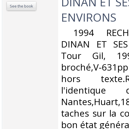
DINAN ET SE
See the book
ENVIRONS‎
‎ 1994 RECH
DINAN ET SES
Tour Gil, 19
broché,V-631p
hors texte.
l'identique 
Nantes,Huart,1
taches sur la c
bon état général.