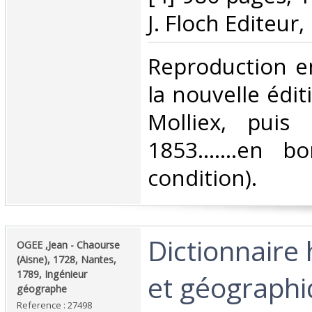
J. Floch Editeur,‎
‎Reproduction e
la nouvelle édi
Molliex, puis 
1853.......en 
condition). ‎
‎Dictionnaire
‎OGEE ,Jean - Chaourse
(Aisne), 1728, Nantes,
1789, Ingénieur
et géographi
géographe‎
Reference : 27498