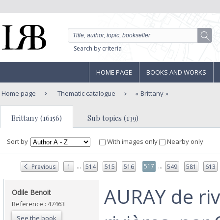
Search by criteria
HOME PAGE
BOOKS AND WORKS
Home page
Thematic catalogue
Brittany
Brittany (16156)
Sub topics (139)
Sort by
With images only
Nearby only
...
...
517
Previous
1
514
515
516
549
581
613
‎AURAY de ri
‎Odile Benoit‎
Reference : 47463
See the book