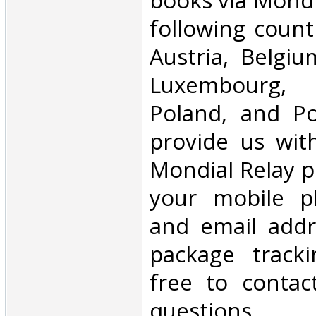
books via Mondi
following count
Austria, Belgium
Luxembourg, 
Poland, and Po
provide us wit
Mondial Relay po
your mobile 
and email addr
package tracki
free to contac
questions‎