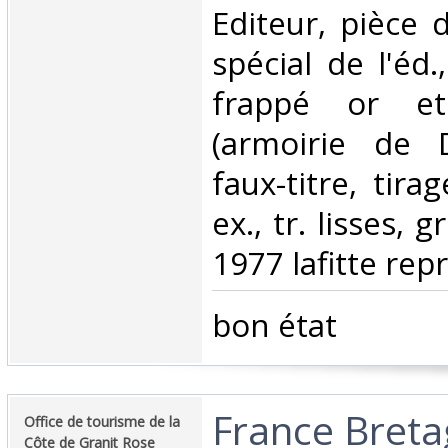
Editeur, pièce d
spécial de l'éd.,
frappé or et
(armoirie de 
faux-titre, tira
ex., tr. lisses, g
1977 lafitte repri
‎bon état ‎
‎France Breta
‎Office de tourisme de la
Côte de Granit Rose‎