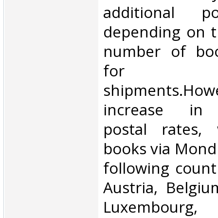
additional p
depending on t
number of book
for inte
shipments.Howe
increase in i
postal rates,
books via Mondi
following count
Austria, Belgium
Luxembourg, 