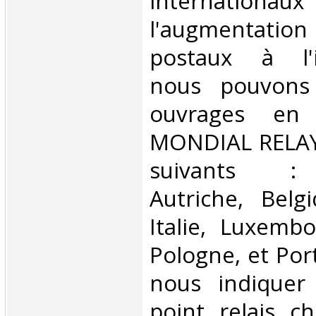
internationaux
l'augmentatio
postaux à l'in
nous pouvons 
ouvrages en 
MONDIAL RELAY 
suivants : 
Autriche, Belg
Italie, Luxembo
Pologne, et Por
nous indiquer
point relais ch