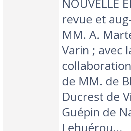
NOUVELLE E
revue et aug
MM. A. Martev
Varin ; avec l
collaboration
de MM. de Bl
Ducrest de V
Guépin de Na
Lehuérou...‎