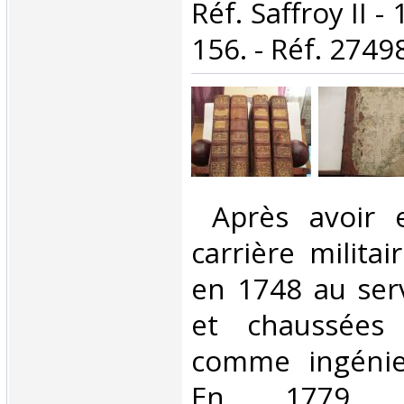
Réf. Saffroy II -
156. - Réf. 27498
‎ Après avoir
carrière milita
en 1748 au ser
et chaussées
comme ingénie
En 1779, 