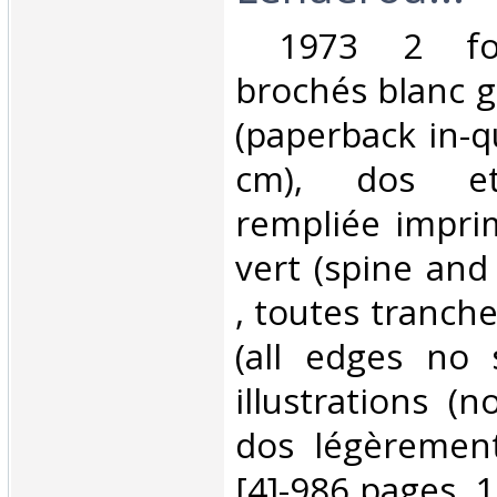
‎ 1973 2 for
brochés blanc g
(paperback in-q
cm), dos et
rempliée impri
vert (spine and
, toutes tranch
(all edges no 
illustrations (no
dos légèrement
[4]-986 pages, 