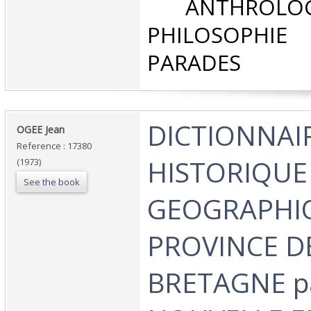
‎ ANTHROLOG
PHILOSOPHIE 
PARADES‎
‎DICTIONNAI
‎OGEE Jean‎
Reference : 17380
HISTORIQUE
(1973)
See the book
GEOGRAPHIQ
PROVINCE D
BRETAGNE p