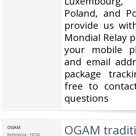
Luxembourg, 
Poland, and Po
provide us wit
Mondial Relay po
your mobile 
and email addr
package tracki
free to contac
questions‎
‎OGAM tradit
‎OGAM‎
Reference : 19702