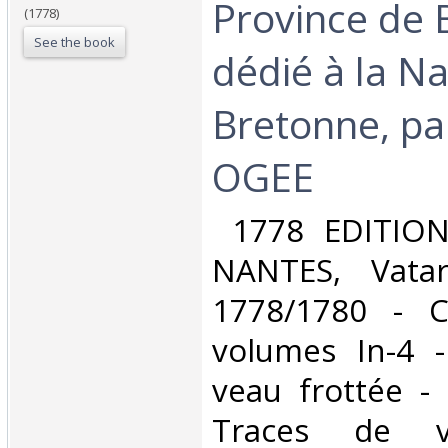
Province de 
(1778)
See the book
dédié à la Na
Bretonne, p
OGEE ‎
‎ 1778 EDITIO
NANTES, Vatar
1778/1780 - 
volumes In-4 -
veau frottée -
Traces de v