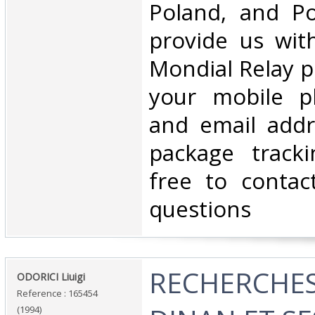
Poland, and Po
provide us wit
Mondial Relay po
your mobile 
and email addr
package tracki
free to contac
questions‎
‎RECHERCHE
‎ODORICI Liuigi‎
Reference : 165454
(1994)