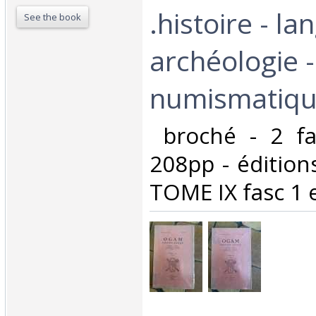
.histoire - la
See the book
archéologie - 
numismatique 
‎ broché - 2 f
208pp - éditio
TOME IX fasc 1 e