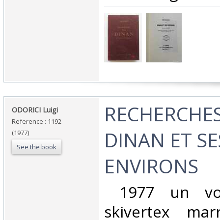
‎RECHERCHE
‎ODORICI Luigi‎
Reference : 1192
DINAN ET SE
(1977)
See the book
ENVIRONS‎
‎ 1977 un vol
skivertex mar