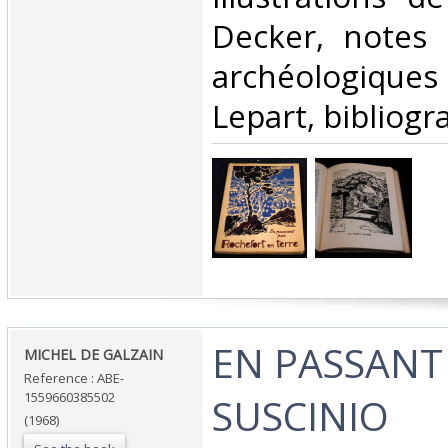
Decker, notes 
archéologiqu
Lepart, bibliogr
‎EN PASSANT
‎MICHEL DE GALZAIN‎
Reference : ABE-
1559660385502
SUSCINIO‎
(1968)