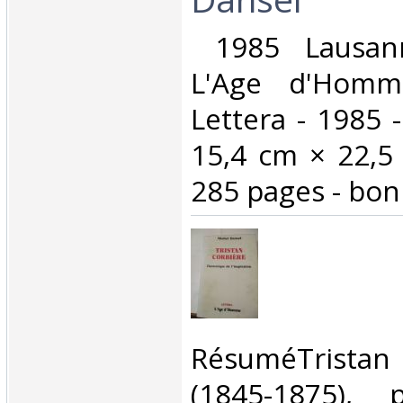
‎ 1985 Lausan
L'Age d'Homme
Lettera - 1985 -
15,4 cm × 22,5
285 pages - bon 
‎RésuméTrist
(1845-1875),