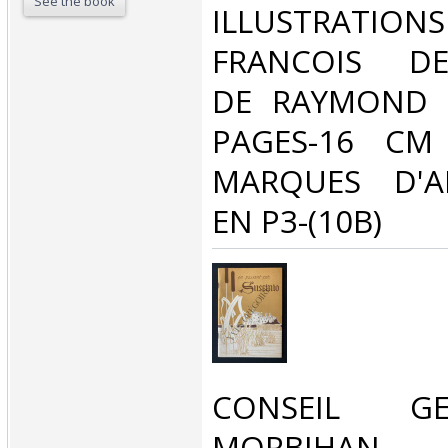
See the book
‎ILLUSTRATI
FRANCOIS DEC
DE RAYMOND M
PAGES-16 CM
MARQUES D'A
EN P3-(10B)‎
‎CONSEIL 
MORBIHAN 