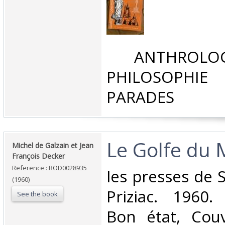
‎ ANTHROLOG
PHILOSOPHIE 
PARADES‎
‎Le Golfe du 
‎Michel de Galzain et Jean
François Decker‎
Reference : ROD0028935
‎les presses de 
(1960)
Priziac. 1960.
See the book
Bon état, Couv