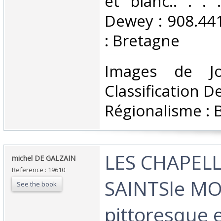
et blanc.. . . .
Dewey : 908.44
: Bretagne‎
‎Images de J
Classification D
Régionalisme : 
‎LES CHAPELL
‎michel DE GALZAIN‎
Reference : 19610
SAINTSle M
See the book
pittoresque e