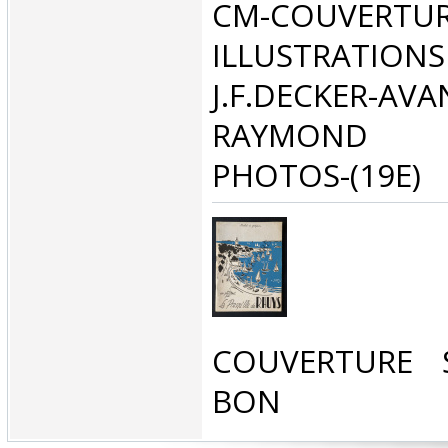
CM-COUVE
ILLUSTRA
J.F.DECKER-AV
RAYMOND M
PHOTOS-(19E)‎
‎COUVERTURE 
BON‎