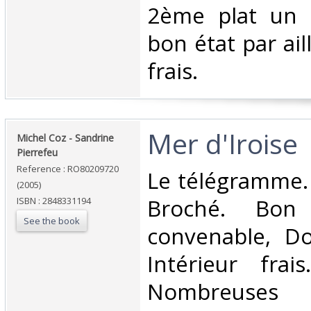
‎2ème plat un 
bon état par ail
frais. ‎
‎Mer d'Iroise‎
‎Michel Coz - Sandrine
Pierrefeu‎
Reference : RO80209720
‎Le télégramme. 
(2005)
Broché. Bon 
ISBN : 2848331194
See the book
convenable, Dos
Intérieur frai
Nombreuses p