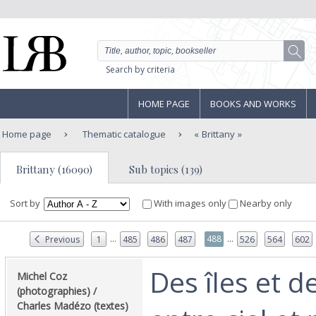
Search by criteria
HOME PAGE
BOOKS AND WORKS
Home page
Thematic catalogue
Brittany
Brittany (16090)
Sub topics (139)
Sort by
With images only
Nearby only
...
...
488
Previous
1
485
486
487
526
564
602
‎Des îles et 
‎Michel Coz
(photographies) /
Charles Madézo (textes)‎