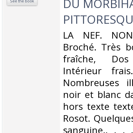
DU MORBIH
See the book
PITTORESQU
‎LA NEF. NON
Broché. Très b
fraîche, Dos 
Intérieur frai
Nombreuses ill
noir et blanc d
hors texte text
Rosot. Quelques
sanguine.. . . .