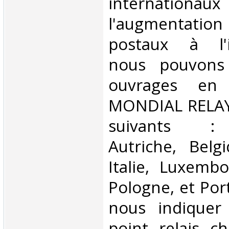
internationaux
l'augmentatio
postaux à l'in
nous pouvons 
ouvrages en 
MONDIAL RELAY 
suivants : 
Autriche, Belg
Italie, Luxembo
Pologne, et Por
nous indiquer
point relais ch