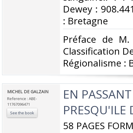
Dewey : 908.44
: Bretagne‎
‎Préface de M.
Classification D
Régionalisme : 
‎EN PASSANT
‎MICHEL DE GALZAIN‎
Reference : ABE-
11767096471
PRESQU'ILE 
See the book
‎58 PAGES FORM