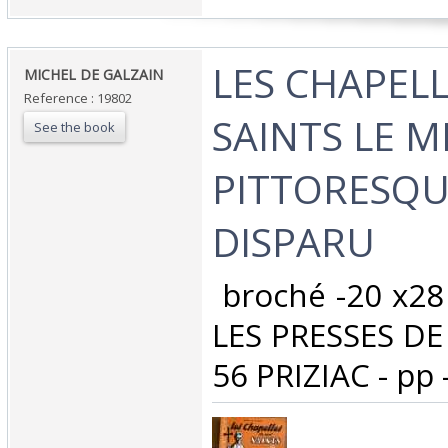
‎LES CHAPEL
‎MICHEL DE GALZAIN‎
Reference : 19802
SAINTS LE 
See the book
PITTORESQU
DISPARU‎
‎ broché -20 x2
LES PRESSES DE
56 PRIZIAC - pp 