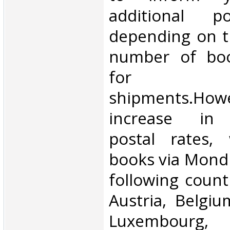
additional p
depending on t
number of book
for inte
shipments.Howe
increase in i
postal rates,
books via Mondi
following count
Austria, Belgium
Luxembourg, 