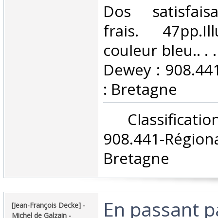
Dos satisfaisa
frais. 47pp.Il
couleur bleu.. . .
Dewey : 908.44
: Bretagne‎
‎ Classifica
908.441-Rég
Bretagne‎
‎En passant p
‎[Jean-François Decke] - ‎
‎Michel de Galzain -