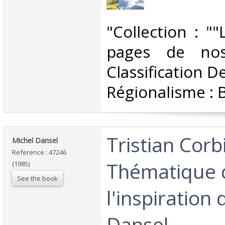
‎"Collection : "
pages de nos 
Classification D
Régionalisme : 
‎Tristian Corb
‎Michel Dansel‎
Reference : 47246
Thématique 
(1985)
See the book
l'inspiration
Dansel ‎