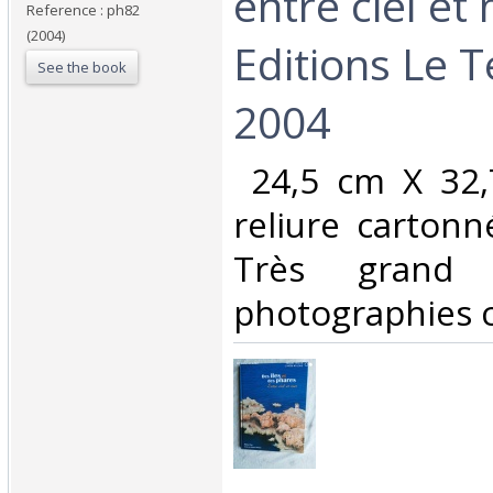
entre ciel et
Reference : ph82
(2004)
Editions Le 
See the book
2004‎
‎ 24,5 cm X 32
reliure cartonné
Très grand
photographies co