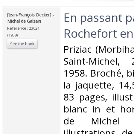
‎En passant p
‎[Jean-François Decker] - ‎
‎Michel de Galzain‎
Rochefort en 
Reference : 23021
(1958)
See the book
‎Priziac (Morbih
Saint-Michel,
1958. Broché, b
la jaquette, 14
83 pages, illus
blanc in et hor
de Michel d
illustrations d