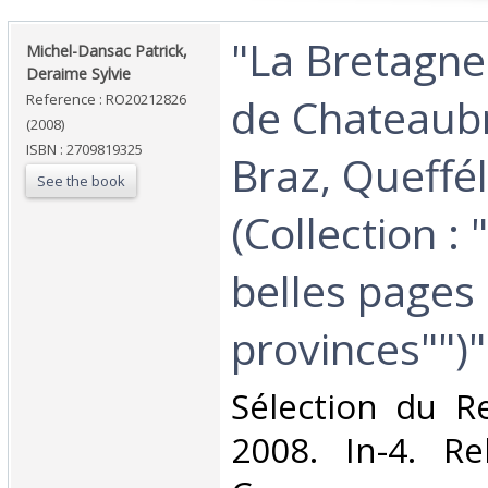
‎"La Bretagne
‎Michel-Dansac Patrick,
Deraime Sylvie‎
de Chateaubr
Reference : RO20212826
(2008)
ISBN : 2709819325
Braz, Queffél
See the book
(Collection : 
belles pages
provinces"")"‎
‎Sélection du R
2008. In-4. Re