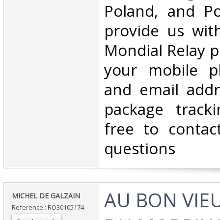
Poland, and Po
provide us wit
Mondial Relay po
your mobile 
and email addr
package tracki
free to contac
questions‎
‎AU BON VIE
‎MICHEL DE GALZAIN‎
Reference : RO30105174