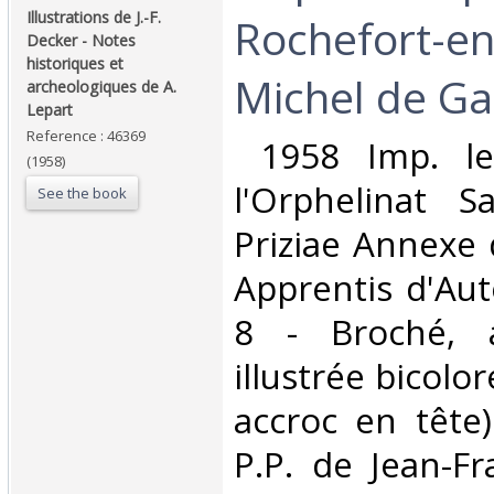
Illustrations de J.-F.
Rochefort-en
Decker - Notes
historiques et
Michel de Gal
archeologiques de A.
Lepart ‎
Reference : 46369
‎ 1958 Imp. l
(1958)
l'Orphelinat S
See the book
Priziae Annexe 
Apprentis d'Aute
8 - Broché, a
illustrée bicolor
accroc en tête) 
P.P. de Jean-Fr