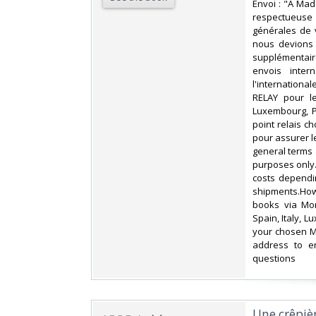
‎Envoi : "A Mad
respectueuse 
générales de ve
nous devions 
supplémentair
envois inter
l'internation
RELAY pour le
Luxembourg, P
point relais c
pour assurer le
general terms 
purposes only.
costs dependi
shipments.Howe
books via Mon
Spain, Italy, 
your chosen M
address to en
questions‎
‎Une crêpiè