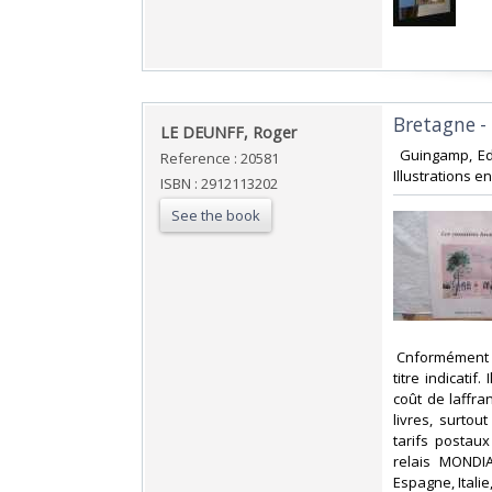
‎Bretagne -
‎LE DEUNFF, Roger‎
‎ Guingamp, Ed
Reference : 20581
Illustrations e
ISBN : 2912113202
See the book
‎ Cnformément 
titre indicati
coût de laffr
livres, surto
tarifs postau
relais MONDIA
Espagne, Itali