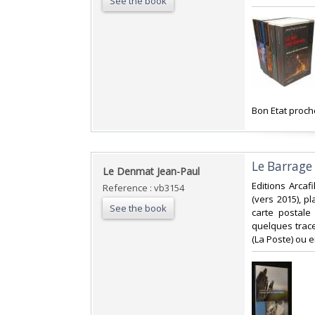
See the book
‎Bon Etat proc
‎Le Barrage
‎Le Denmat Jean-Paul‎
‎Editions Arca
Reference : vb3154
(vers 2015), 
See the book
carte postale
quelques traces
(La Poste) ou 