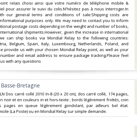
point relais choisi ainsi que votre numéro de téléphone mobile &
el pour assurer le suivi du colis.N'hésitez pas à nous interroger.In
th our general terms and conditions of sale:Shipping costs are
 informational purposes only. We may need to contact you to inform
itional postage costs depending on the weight and number of books,
 international shipments.However, given the increase in international
 we can ship books via Mondial Relay to the following countries:
ria, Belgium, Spain, Italy, Luxembourg, Netherlands, Poland, and
se provide us with your chosen Mondial Relay point, as well as your
number and email address to ensure package tracking.Please feel
 us with any questions‎
n Basse-Bretagne‎
 LN Dos carré collé 2010 In-8 (20 x 20 cm), dos carré collé, 174 pages,
 noir et en couleurs in et hors-texte ; bords légèrement frottés, coin
s pages en queue légèrement gondolant, par ailleurs bel état.
micile (La Poste) ou en Mondial Relay sur simple demande.‎