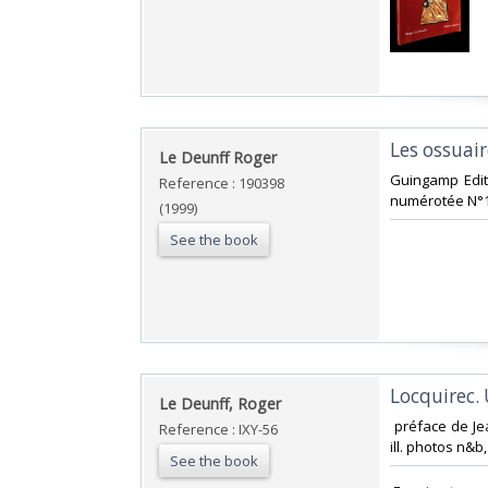
‎Les ossuair
‎Le Deunff Roger‎
‎Guingamp Edi
Reference : 190398
numérotée N°14
(1999)
See the book
‎Locquirec.
‎Le Deunff, Roger‎
‎ préface de J
Reference : IXY-56
ill. photos n&b,
See the book