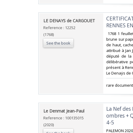
‎CERTIFIC
‎LE DENAYS de CARGOUET‎
RENNES EN
Reference : 12252
‎ 1768 1 feuil
(1768)
brune sur papie
See the book
de haut, cach
attribué à Jan 
député de la
délibérative p
présent à Renn
Le Denaÿs de C
‎rare document 
‎La Nef de
‎Le Denmat Jean-Paul‎
ombres + Qu
Reference : 100135015
4-5‎
(2020)
‎PALEMON 2020 