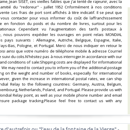
ame, Jean SISET, ces vieilles fables que j'ai tenté de rajeunir, avec la
amitié du "redoreur" - juillet 1952 Cnformément à nos conditions
nte :Les frais de port sont affichés à titre indicatif. Il se peut que
vous contacter pour vous informer du coût de laffranchissement
e en fonction du poids et du nombre de livres, surtout pour les
nationaux Cependant vu l'augmentation des tarifs postaux à
ale, nous pouvons expédier les ouvrages en point relais MONDIAL
s pays suivants : Allemagne, Autriche, Belgique, Espagne, Italie,
ays-Bas, Pologne, et Portugal. Merci de nous indiquer en retour le
hoisi ainsi que votre numéro de téléphone mobile & adresse Courriel
 suivi du colis.N'hésitez pas à nous interroger.In accordance with our
and conditions of sale:Shipping costs are displayed for informational
 We may need to contact you to inform you of the additional postage
ng on the weight and number of books, especially for international
ver, given the increase in international postal rates, we can ship
dial Relay to the following countries: Germany, Austria, Belgium,
Luxembourg, Netherlands, Poland, and Portugal. Please provide us with
ondial Relay point, as well as your mobile phone number and email
sure package tracking.Please feel free to contact us with any
re d'autrefois ou "l'eau de la fontaine de la Vierge" -