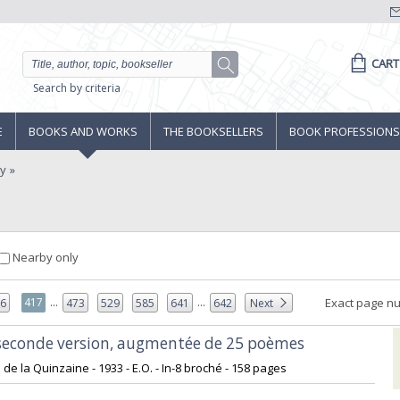
CART
Search by criteria
E
BOOKS AND WORKS
THE BOOKSELLERS
BOOK PROFESSIONS
ny
Nearby only
...
...
417
Exact page n
16
473
529
585
641
642
Next
 seconde version, augmentée de 25 poèmes‎
s de la Quinzaine - 1933 - E.O. - In-8 broché - 158 pages‎