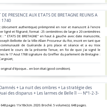
AT DE PRESENCE AUX ETATS DE BRETAGNE REUNIS A
 1740‎
let (document authentique) préimprimé en noir et manuscrit à l'encre
r ligné et filigrané, format : 25 centimètres de large x 20 centimètres
et : " ETATS DE BRETAGNE" en haut à gauche avec date manuscrite,
Joseph Belliotte de la Ville-Allain Procureur du Roi, inscrit en tant que
 communauté de Guérande à pris place et séance et a eu Voix
endant le cours de la présente Tenue, en foi de quoi j'ai signé le
es le 17 Aout 1768 signature du Greffier du parlement de Bretagne :
argoüet,‎
original d'époque... en bon état (good condition). ‎
s Damnés + La nuit des ombres + La stratégie des
ai des disparus + Les larmes de Belle îl --- N°1-2-3-
648 pages 11x18x3cm. 2020. Broché. 5 volume(s). 648 pages.‎