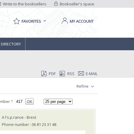
Write to the booksellers
Bookseller's space
FAVORITES
MY ACCOUNT
 DIRECTORY
PDF
RSS
E-MAIL
Refine
umber ?
OK
A l's.p.rance
- Brest
Phone number : 06 81 23 31 48