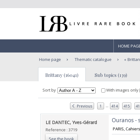
HOME PAG
Home page
Thematic catalogue
Britta
Brittany (16041)
Sub topics (139)
Sort by
With images only
...
Previous
1
414
415
4
‎Ouranos -
‎LE DANTEC, Yves-Gérard‎
‎ PARIS, Cahier
Reference : 3719
See the book