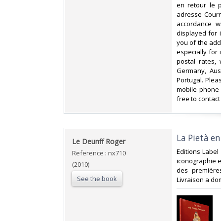
en retour le 
adresse Courri
accordance wi
displayed for
you of the add
especially for
postal rates,
Germany, Aust
Portugal. Plea
mobile phone 
free to contact
‎La Pietà e
‎Le Deunff Roger‎
‎Editions Label
Reference : nx710
iconographie en
(2010)
des première
See the book
Livraison a do