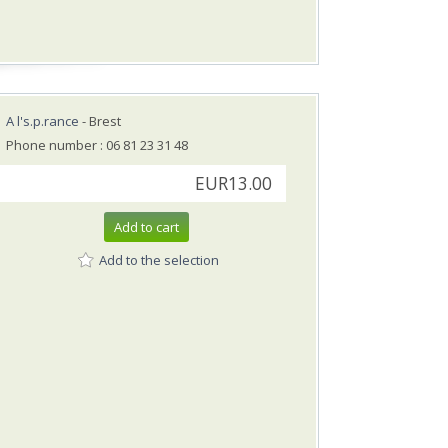
A l's.p.rance
- Brest
Phone number : 06 81 23 31 48
EUR13.00
Add to cart
Add to the selection