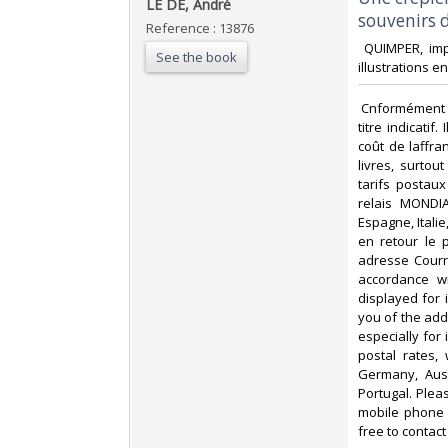
‎LE DE, André‎
souvenirs d
Reference : 13876
‎ QUIMPER, imp
See the book
illustrations e
‎ Cnformément 
titre indicati
coût de laffr
livres, surto
tarifs postau
relais MONDIA
Espagne, Itali
en retour le 
adresse Courri
accordance wi
displayed for
you of the add
especially for
postal rates,
Germany, Aust
Portugal. Plea
mobile phone 
free to contact