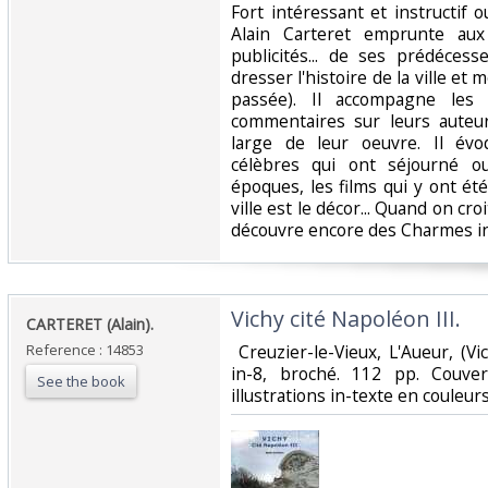
‎Fort intéressant et instructif
Alain Carteret emprunte aux 
publicités... de ses prédéces
dresser l'histoire de la ville 
passée). Il accompagne les 
commentaires sur leurs auteu
large de leur oeuvre. Il év
célèbres qui ont séjourné ou
époques, les films qui y ont ét
ville est le décor... Quand on cro
découvre encore des Charmes in
‎Vichy cité Napoléon III. ‎
‎CARTERET (Alain).‎
Reference : 14853
‎ Creuzier-le-Vieux, L'Aueur, (Vi
in-8, broché. 112 pp. Couve
See the book
illustrations in-texte en couleurs 