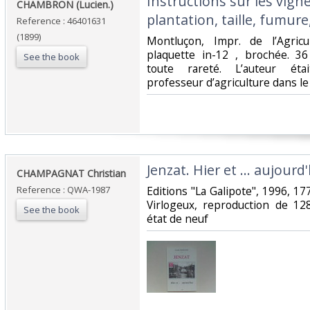
‎Instructions sur les vign
‎CHAMBRON (Lucien.)‎
plantation, taille, fumure,
Reference : 46401631
(1899)
‎Montluçon, Impr. de l’Agric
plaquette in-12 , brochée. 
See the book
toute rareté. L’auteur éta
professeur d’agriculture dans le
‎Jenzat. Hier et … aujourd'h
‎CHAMPAGNAT Christian ‎
Reference : QWA-1987
‎Editions "La Galipote", 1996, 177
Virlogeux, reproduction de 12
See the book
état de neuf ‎