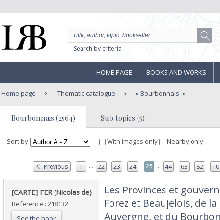
Search by criteria
HOME PAGE
BOOKS AND WORKS
Home page
Thematic catalogue
Bourbonnais
Bourbonnais (2564)
Sub topics (5)
Sort by
With images only
Nearby only
...
...
25
Previous
1
22
23
24
44
63
82
10
‎Les Provinces et gouver
‎[CARTE] FER (Nicolas de)‎
Forez et Beaujelois, de l
Reference : 218132
Auvergne, et du Bourbono
See the book