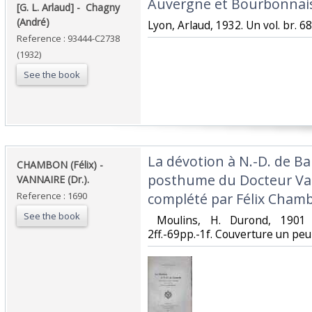
‎Auvergne et Bourbonnais
‎[G. L. Arlaud] - ‎ ‎Chagny
(André)‎
‎Lyon, Arlaud, 1932. Un vol. br. 68
Reference : 93444-C2738
(1932)
See the book
‎La dévotion à N.-D. de B
‎CHAMBON (Félix) -
posthume du Docteur Van
VANNAIRE (Dr.).‎
Reference : 1690
complété par Félix Chamb
See the book
‎ Moulins, H. Durond, 1901 
2ff.-69pp.-1f. Couverture un peu j