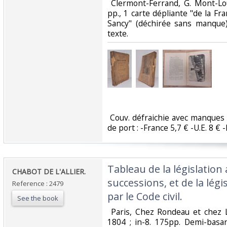
‎ Clermont-Ferrand, G. Mont-Lou
pp., 1 carte dépliante "de la Fra
Sancy" (déchirée sans manque
texte. ‎
‎ Couv. défraichie avec manques a
de port : -France 5,7 € -U.E. 8 € -
‎Tableau de la législation
‎CHABOT DE L'ALLIER.‎
successions, et de la légi
Reference : 2479
par le Code civil.‎
See the book
‎ Paris, Chez Rondeau et chez 
1804 ; in-8. 175pp. Demi-basan