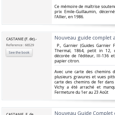
‎Ce mémoire de maîtrise souten
prix Emile-Guillaumin, décern
l'Allier, en 1986. ‎
‎Nouveau guide complet a
‎CASTANIE (F. de).-‎
Reference : 66529
‎ P., Garnier (Guides Garnier 
Thermal, 1864, petit in 12, 
See the book
décorée de l'éditeur, III-136 
papier citron. ‎
‎Avec une carte des chemins d
plusieurs gravures et vues pit
carte des chemins de fer dans 
Vichy a été arraché et man
Fermeture du 1er au 23 Août‎
‎Nouveau Guide Complet d
‎CASTANIE, F. de.‎