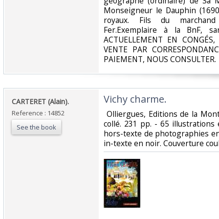
géographe (ordinaire) de Sa M
Monseigneur le Dauphin (1690
royaux. Fils du marchand
Fer.Exemplaire à la BnF, s
ACTUELLEMENT EN CONGÉS, 
VENTE PAR CORRESPONDANC
PAIEMENT, NOUS CONSULTER.‎
‎Vichy charme. ‎
‎CARTERET (Alain).‎
Reference : 14852
‎ Olliergues, Editions de la Mon
collé. 231 pp. - 65 illustrations
See the book
hors-texte de photographies en 
in-texte en noir. Couverture coul