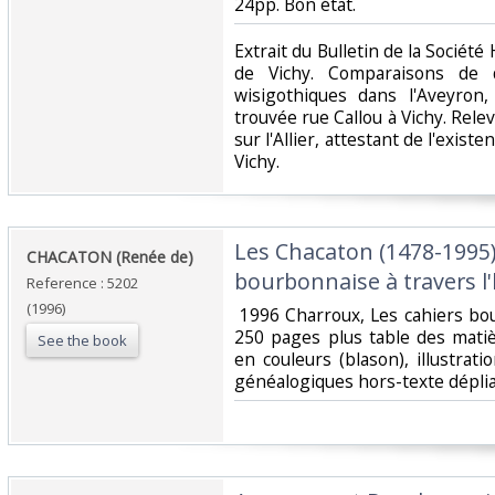
24pp. Bon état.‎
‎Extrait du Bulletin de la Sociét
de Vichy. Comparaisons de 
wisigothiques dans l'Aveyron
trouvée rue Callou à Vichy. Rele
sur l'Allier, attestant de l'exist
Vichy. ‎
‎Les Chacaton (1478-1995)
‎CHACATON (Renée de)‎
bourbonnaise à travers l'h
Reference : 5202
(1996)
‎ 1996 Charroux, Les cahiers bo
250 pages plus table des mati
See the book
en couleurs (blason), illustrat
généalogiques hors-texte déplian