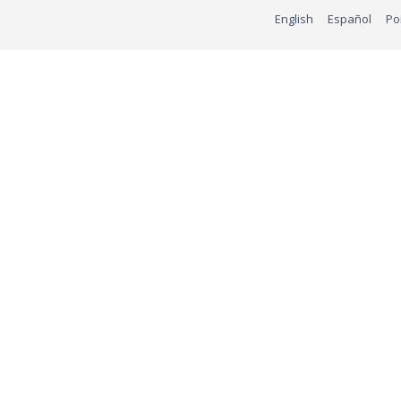
English
Español
Po