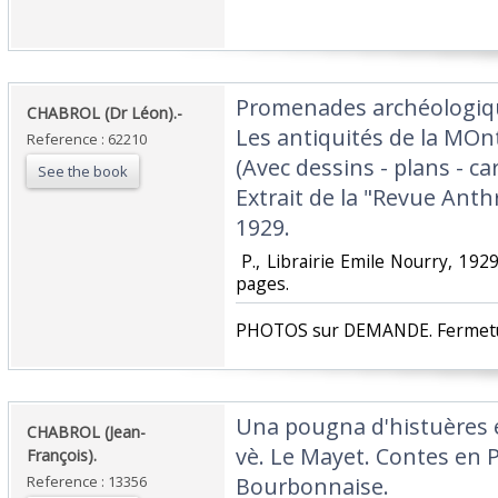
‎Promenades archéologiqu
‎CHABROL (Dr Léon).-‎
Les antiquités de la MO
Reference : 62210
(Avec dessins - plans - car
See the book
Extrait de la "Revue Anth
1929.‎
‎ P., Librairie Emile Nourry, 192
pages. ‎
‎PHOTOS sur DEMANDE. Fermetur
‎Una pougna d'histuères 
‎CHABROL (Jean-
vè. Le Mayet. Contes en 
François). ‎
Reference : 13356
Bourbonnaise.‎