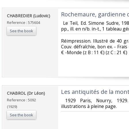
‎Rochemaure, gardienne 
‎CHABREDIER (Ludovic)‎
Reference : 575604
‎ Le Teil, Ed. Simone Sudre, 1980
pp., ill. en n/b. in-t., 1 tableau g
See the book
‎Réimpression. Illustré de 40 gr
Couv. défraîchie, bon ex. - Frais 
€ -Monde (z B : 11 €) (z C : 21 €) ‎
‎Les antiquités de la mo
‎CHABROL (Dr Léon)‎
Reference : 5092
‎ 1929 Paris, Nourry, 1929
illustrations à pleine page. ‎
(1929)
See the book