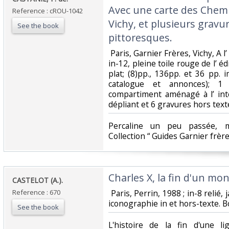
Avec une carte des Chemi
Reference : cROU-1042
Vichy, et plusieurs gravu
See the book
pittoresques.‎
‎ Paris, Garnier Frères, Vichy, A 
in-12, pleine toile rouge de l’ éd
plat; (8)pp., 136pp. et 36 pp.
catalogue et annonces); 1
compartiment aménagé à l’ int
dépliant et 6 gravures hors texte
‎Percaline un peu passée, 
Collection “ Guides Garnier frères
‎Charles X, la fin d'un mon
‎CASTELOT (A.).‎
Reference : 670
‎ Paris, Perrin, 1988 ; in-8 reli
iconographie in et hors-texte. Bo
See the book
‎L'histoire de la fin d'une l