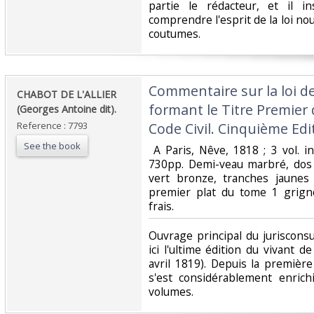
partie le rédacteur, et il i
comprendre l'esprit de la loi no
coutumes. ‎
‎Commentaire sur la loi d
‎CHABOT DE L'ALLIER
formant le Titre Premier
(Georges Antoine dit). ‎
Reference : 7793
Code Civil. Cinquième Edit
See the book
‎ A Paris, Nêve, 1818 ; 3 vol. in
730pp. Demi-veau marbré, dos l
vert bronze, tranches jaunes
premier plat du tome 1 grign
frais. ‎
‎Ouvrage principal du juriscons
ici l'ultime édition du vivant de
avril 1819). Depuis la premièr
s'est considérablement enrich
volumes. ‎