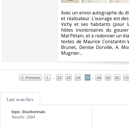
‎Avec un envoi autographe du di
et réalisateur. L'ouvrage est des
Vichy et ses habitants (pour l
hôtes involontaires du gouve
Mal Pétain, et à redonner un élan
textes de Maurice Constantin-
Brunet, Denise Dorville, A. Mo
Mugnier... ‎
...
...
25
Previous
1
22
23
24
44
63
82
10
Last searches
topic : Bourbonnais
Results : 2564