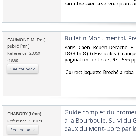
racontée avec la vervre qu'on conn
‎Bulletin Monumental. Pre
‎CAUMONT M. De (
publié Par )‎
‎Paris, Caen, Rouen Derache, F
1838 In-8 ( 6 Fascicules ) manq
Reference : 28369
pagination continue , 93--556 pp
(1838)
See the book
‎ Correct Jaquette Broché à raba‎
‎Guide complet du prome
‎CHABORY (Léon)‎
à la Bourboule. Suivi du
Reference : 581071
eaux du Mont-Dore par le 
See the book