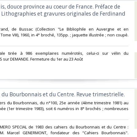
is, douce province au coeur de France. Préface de
. Lithographies et gravures originales de Ferdinand
rrand, de Bussac (Collection "Le Bibliophile en Auvergne et en
ome VIII), 1960, in 4° broché, 135pp. ; jaquette illustrée ; non coupé.
inale tirée à 986 exemplaires numérotés, celui-ci sur vélin du
 sur DEMANDE. Fermeture du 1er au 23 Août‎
s du Bourbonnais et du Centre. Revue trimestrielle.‎
hiers du Bourbonnais, du n°100, 25e année (4ème trimestre 1981) au
ée (1er trimestre 1983), soit 6 numéros in 8° brochés ; nombreuses
NUMERO SPECIAL de 1983 des cahiers du Bourbonnais et du Centre :
. Marcel GENERMONT, fondateur des "Cahiers Bourbonnais".