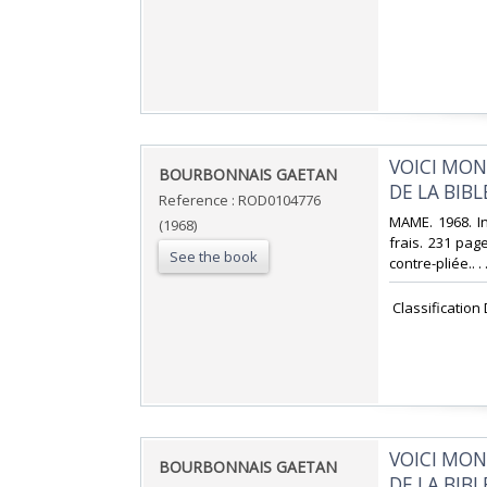
‎VOICI MO
‎BOURBONNAIS GAETAN‎
DE LA BIBLE
Reference : ROD0104776
‎MAME. 1968. I
(1968)
frais. 231 pag
See the book
contre-pliée.. .
‎ Classification
‎VOICI MO
‎BOURBONNAIS GAETAN‎
DE LA BIBLE