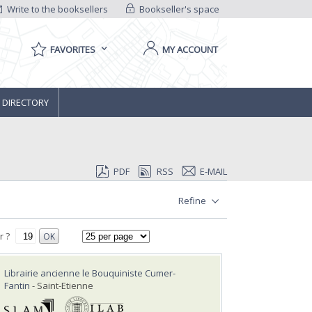
Write to the booksellers
Bookseller's space
FAVORITES
MY ACCOUNT
 DIRECTORY
PDF
RSS
E-MAIL
Refine
r ?
OK
Librairie ancienne le Bouquiniste Cumer-
Fantin
- Saint-Etienne