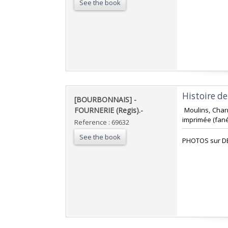
See the book
‎Histoire de
‎[BOURBONNAIS] -
FOURNERIE (Regis).-‎
‎ Moulins, Char
imprimée (fanée
Reference : 69632
See the book
‎PHOTOS sur D