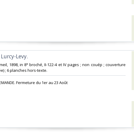
 Lurcy-Levy.‎
meil, 1898, in 8° broché, II-122-4 et IV pages ; non couép ; couverture
) ; 6 planches hors-texte. ‎
EMANDE. Fermeture du 1er au 23 Août‎