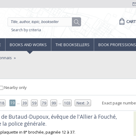
CART
Search by criteria
E
BOOKS AND WORKS
THE BOOKSELLERS
BOOK PROFESSIONS
onnais
Nearby only
...
...
19
Exact page numbe
18
39
59
79
99
103
Next
s de Butaud-Dupoux, évêque de l'Allier à Fouché,
 la police générale.‎
, plaquette in 8° brochée, paginée 12 à 37. ‎