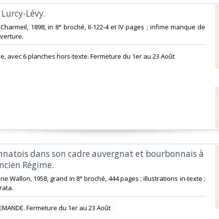
 Lurcy-Lévy.‎
 Charmeil, 1898, in 8° broché, II-122-4 et IV pages ; infime manque de
verture. ‎
ale, avec 6 planches hors-texte. Fermeture du 1er au 23 Août‎
annatois dans son cadre auvergnat et bourbonnais à
Ancien Régime.‎
erie Wallon, 1958, grand in 8° broché, 444 pages ; illustrations in-texte ;
ata. ‎
EMANDE. Fermeture du 1er au 23 Août‎