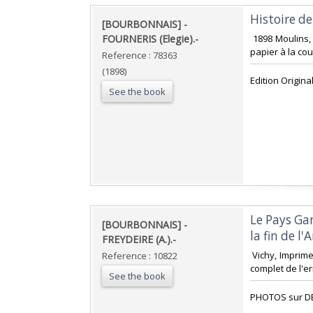
‎Histoire de
‎[BOURBONNAIS] -
FOURNERIS (Elegie).-‎
‎ 1898 Moulins,
papier à la cou
Reference : 78363
(1898)
‎Edition Origin
See the book
‎Le Pays G
‎[BOURBONNAIS] -
la fin de l'
FREYDEIRE (A.).-‎
‎ Vichy, Imprim
Reference : 10822
complet de l'err
See the book
‎PHOTOS sur D