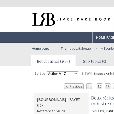
HOME PAG
Home page
Thematic catalogue
Bourb
Bourbonnais (2564)
Sub topics (5)
Sort by
With images only
...
Previous
1
16
17
‎Deux récit
‎[BOURBONNAIS] - FAYET
ministre de
(J.).-‎
‎ Moulins, 1980
Reference : 64879