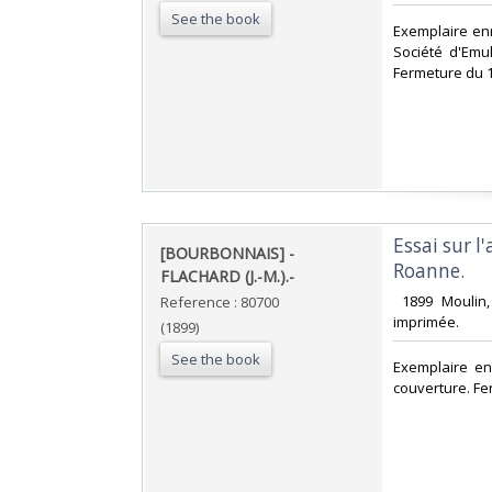
See the book
‎Exemplaire enr
Société d'Emu
Fermeture du 1
‎Essai sur 
‎[BOURBONNAIS] -
Roanne.‎
FLACHARD (J.-M.).-‎
‎ 1899 Moulin
Reference : 80700
imprimée. ‎
(1899)
See the book
‎Exemplaire e
couverture. Fe