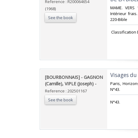
Reference : R200064654
‎MAME. VERS 1
(1968)
Intérieur frais
See the book
220-Bible‎
‎ Classification
‎Visages du
‎[BOURBONNAIS] - GAGNON
(Camille), VIPLE (Joseph) - ‎
‎Paris, Horizon
N°43.‎
Reference : 202501167
See the book
‎N°43.‎