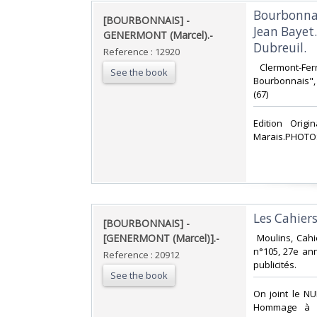
‎Bourbonna
‎[BOURBONNAIS] -
Jean Bayet
GENERMONT (Marcel).-‎
Dubreuil.‎
Reference : 12920
‎ Clermont-Fe
See the book
Bourbonnais", T
(67) ‎
‎Edition Orig
Marais.PHOTOS
‎Les Cahier
‎[BOURBONNAIS] -
[GENERMONT (Marcel)].-‎
‎ Moulins, Ca
n°105, 27e ann
Reference : 20912
publicités. ‎
See the book
‎On joint le 
Hommage à M