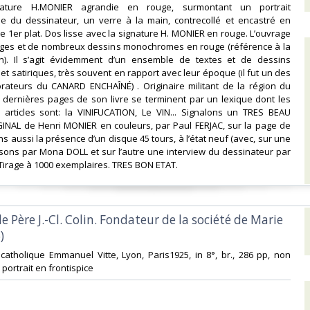
ature H.MONIER agrandie en rouge, surmontant un portrait
e du dessinateur, un verre à la main, contrecollé et encastré en
le 1er plat. Dos lisse avec la signature H. MONIER en rouge. L’ouvrage
ges et de nombreux dessins monochromes en rouge (référence à la
n). Il s’agit évidemment d’un ensemble de textes et de dessins
et satiriques, très souvent en rapport avec leur époque (il fut un des
orateurs du CANARD ENCHAÎNÉ) . Originaire militant de la région du
s dernières pages de son livre se terminent par un lexique dont les
 articles sont: la VINIFUCATION, Le VIN... Signalons un TRES BEAU
INAL de Henri MONIER en couleurs, par Paul FERJAC, sur la page de
s aussi la présence d’un disque 45 tours, à l’état neuf (avec, sur une
sons par Mona DOLL et sur l’autre une interview du dessinateur par
Tirage à 1000 exemplaires. TRES BON ETAT. ‎
le Père J.-Cl. Colin. Fondateur de la société de Marie
‎
ie catholique Emmanuel Vitte, Lyon, Paris1925, in 8°, br., 286 pp, non
portrait en frontispice‎