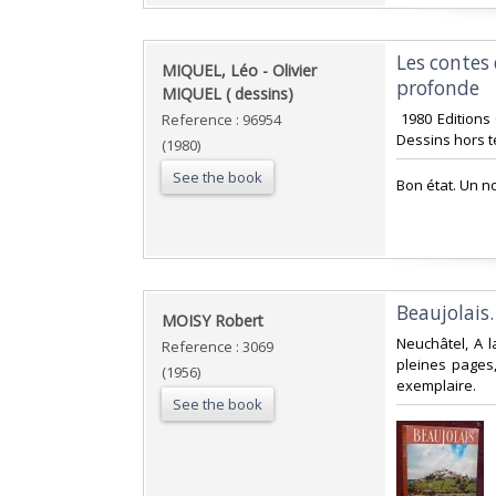
‎Les contes
‎MIQUEL, Léo - Olivier
profonde‎
MIQUEL ( dessins)‎
‎ 1980 Editions
Reference : 96954
Dessins hors te
(1980)
See the book
‎Bon état. Un n
‎Beaujolais.‎
‎MOISY Robert‎
‎Neuchâtel, A
Reference : 3069
pleines pages,
(1956)
exemplaire.‎
See the book