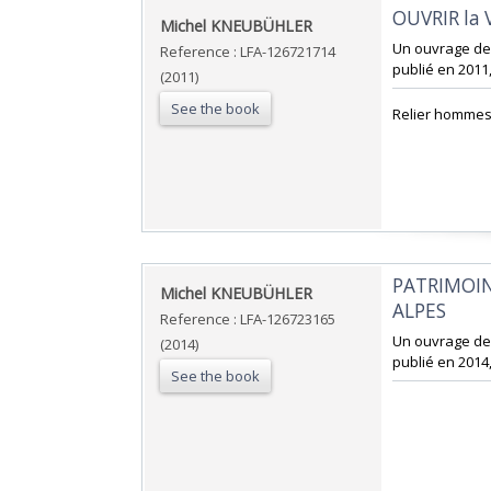
‎OUVRIR la 
‎Michel KNEUBÜHLER‎
‎Un ouvrage de
Reference : LFA-126721714
publié en 2011,
(2011)
See the book
‎Relier hommes 
‎PATRIMOI
‎Michel KNEUBÜHLER‎
ALPES‎
Reference : LFA-126723165
‎Un ouvrage de
(2014)
publié en 2014,
See the book