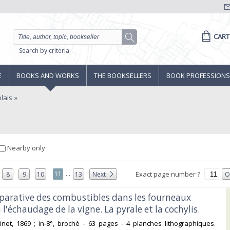
CART
Search by criteria
E
BOOKS AND WORKS
THE BOOKSELLERS
BOOK PROFESSIONS
lais
Nearby only
...
11
Exact page number ?
8
9
10
13
Next
O
parative des combustibles dans les fourneaux
l'échaudage de la vigne. La pyrale et la cochylis.‎
 Pinet, 1869 ; in-8°, broché - 63 pages - 4 planches lithographiques.