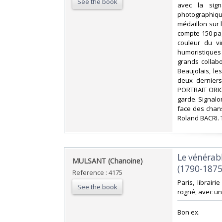
See the book
avec la sign
photographiqu
médaillon sur 
compte 150 pa
couleur du vi
humoristiques 
grands collab
Beaujolais, le
deux derniers
PORTRAIT ORIG
garde. Signalon
face des chan
Roland BACRI. 
‎Le vénérab
‎MULSANT (Chanoine)‎
(1790-1875)
Reference : 4175
‎Paris, librair
See the book
rogné, avec un 
‎Bon ex.‎