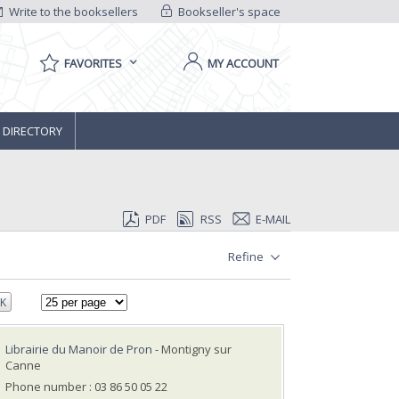
Write to the booksellers
Bookseller's space
FAVORITES
MY ACCOUNT
 DIRECTORY
PDF
RSS
E-MAIL
Refine
K
Librairie du Manoir de Pron
- Montigny sur
Canne
Phone number : 03 86 50 05 22