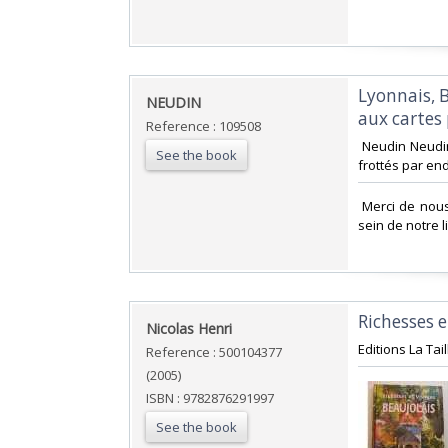
‎Lyonnais, 
‎NEUDIN‎
aux cartes 
Reference : 109508
‎ Neudin Neudi
See the book
frottés par end
‎ Merci de nou
sein de notre li
‎Richesses 
‎Nicolas Henri‎
‎Editions La Tai
Reference : 500104377
(2005)
ISBN : 9782876291997
See the book