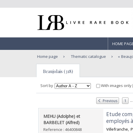
HOME PAG
Home page
Thematic catalogue
Beaujo
Beaujolais (318)
Sort by
With images only
...
Previous
1
‎Etude com
‎MEHU (Adolphe) et
employés à 
BARBELET (Alfred) ‎
‎Villefranche,
Reference : 46400848