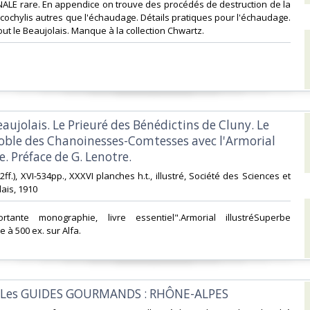
ALE rare. En appendice on trouve des procédés de destruction de la
a cochylis autres que l'échaudage. Détails pratiques pour l'échaudage.
t le Beaujolais. Manque à la collection Chwartz. ‎
Beaujolais. Le Prieuré des Bénédictins de Cluny. Le
oble des Chanoinesses-Comtesses avec l'Armorial
. Préface de G. Lenotre.‎
 (2ff.), XVI-534pp., XXXVI planches h.t., illustré, Société des Sciences et
ais, 1910‎
ortante monographie, livre essentiel".Armorial illustréSuperbe
e à 500 ex. sur Alfa. ‎
, Les GUIDES GOURMANDS : RHÔNE-ALPES‎