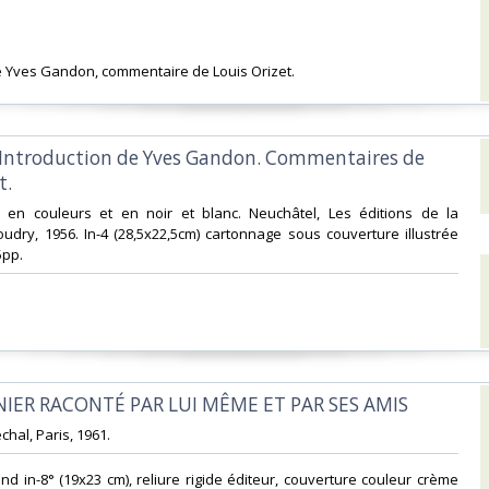
de Yves Gandon, commentaire de Louis Orizet. ‎
s.Introduction de Yves Gandon. Commentaires de
.‎
s en couleurs et en noir et blanc. Neuchâtel, Les éditions de la
udry, 1956. In-4 (28,5x22,5cm) cartonnage sous couverture illustrée
pp. ‎
NIER RACONTÉ PAR LUI MÊME ET PAR SES AMIS‎
échal, Paris, 1961.‎
nd in-8° (19x23 cm), reliure rigide éditeur, couverture couleur crème