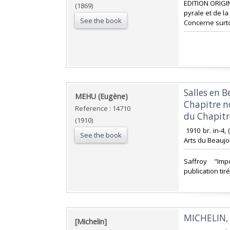
EDITION ORIGIN
(1869)
pyrale et de l
See the book
Concerne surtou
‎Salles en 
‎MEHU (Eugène)‎
Chapitre n
Reference : 14710
du Chapitre
(1910)
‎ 1910 br. in-4,
See the book
Arts du Beaujol
‎Saffroy "Imp
publication tiré
‎MICHELIN
‎[Michelin]‎