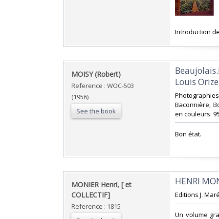
‎Introduction 
‎Beaujolai
‎MOISY (Robert)‎
Louis Orizet
Reference : WOC-503
‎Photographie
(1956)
Baconnière, Bo
See the book
en couleurs. 95
‎Bon état.‎
‎HENRI MO
‎MONIER Henri, [ et
COLLECTIF]‎
‎Editions J. Mar
Reference : 1815
‎Un volume gra