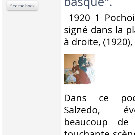
basque". ‎
See the book
‎ 1920 1 Pochoi
signé dans la p
à droite, (1920),
‎Dans ce poc
Salzedo, é
beaucoup de
touchante scène