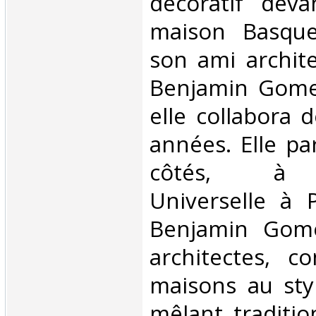
décoratif dev
maison Basque
son ami archit
Benjamin Gomez
elle collabora
années. Elle par
côtés, à l'
Universelle à P
Benjamin Gome
architectes, c
maisons au sty
mêlant traditio