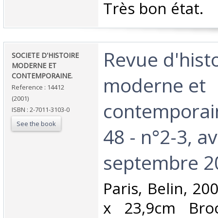
‎Très bon état.‎
‎Revue d'hist
‎SOCIETE D'HISTOIRE
MODERNE ET
CONTEMPORAINE.‎
moderne et
Reference : 14412
(2001)
contemporai
ISBN : 2-7011-3103-0
See the book
48 - n°2-3, avr
septembre 20
‎Paris, Belin, 2
x 23,9cm Broc