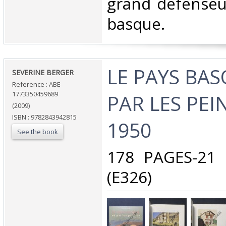
grand défenseu
basque.‎
‎LE PAYS BA
‎SEVERINE BERGER‎
Reference : ABE-
1773350459689
PAR LES PEI
(2009)
ISBN : 9782843942815
1950‎
See the book
‎178 PAGES-21
(E326)‎