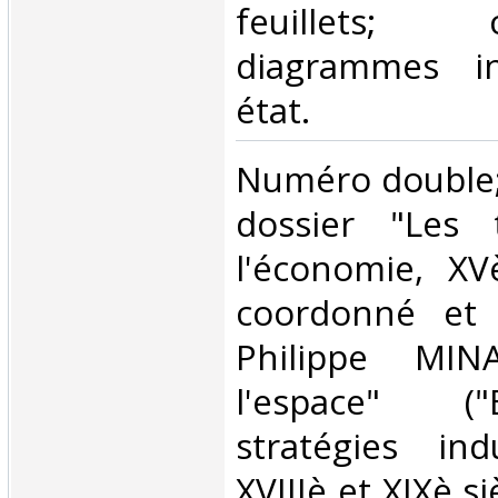
feuillets;
diagrammes i
état.‎
‎Numéro double
dossier "Les t
l'économie, XVè
coordonné et 
Philippe MIN
l'espace" (
stratégies ind
XVIIIè et XIXè si