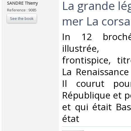
‎La grande lé
‎SANDRE Thierry ‎
Reference : 9085
mer La corsa
See the book
‎In 12 broché
illustrée, 
frontispice, ti
La Renaissance 
Il courut pou
République et p
et qui était Ba
état ‎