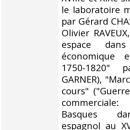
le laboratoire 
par Gérard CH
Olivier RAVEUX,
espace dans
économique e
1750-1820" p
GARNER), "Marc
cours" ("Guerr
commerciale:
Basques dan
espagnol au XV