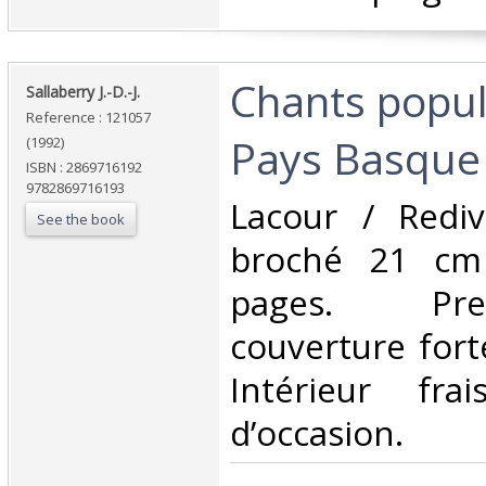
‎Chants popu
‎Sallaberry J.-D.-J.‎
Reference : 121057
Pays Basque‎
(1992)
ISBN : 2869716192
9782869716193
‎Lacour / Redi
See the book
broché 21 cm
pages. Pr
couverture for
Intérieur fra
d’occasion.‎