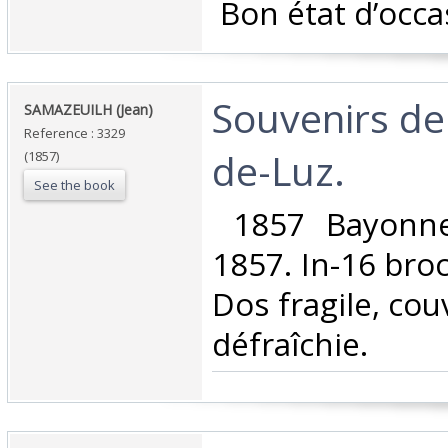
‎ Bon état d’occa
‎Souvenirs de
‎SAMAZEUILH (Jean)‎
Reference : 3329
de-Luz.‎
(1857)
See the book
‎ 1857 Bayonne
1857. In-16 bro
Dos fragile, co
défraîchie. ‎