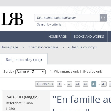
Search by criteria
HOME PAGE
BOOKS AND WORKS
Home page
Thematic catalogue
Basque country
Basque country (1113)
Sort by
With images only
Nearby only
...
...
43
Previous
1
40
41
42
45
‎"En famille 
‎ SALCEDO (Maggie).‎
Reference : 10456
(1920)