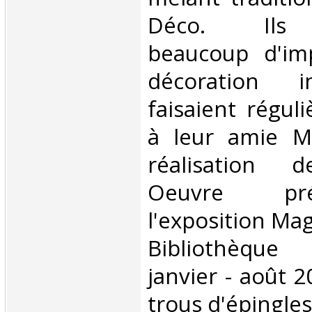
Déco. Ils a
beaucoup d'im
décoration i
faisaient régul
à leur amie M
réalisation 
Oeuvre pr
l'exposition Mag
Bibliothèqu
janvier - août 
trous d'épingles.