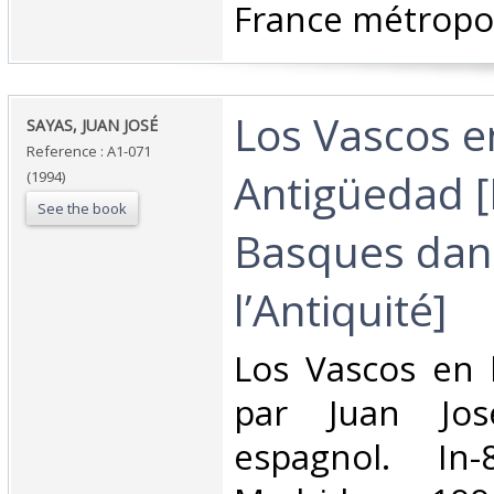
France métropoli
‎Los Vascos e
‎SAYAS, JUAN JOSÉ ‎
Reference : A1-071
Antigüedad [
(1994)
See the book
Basques dan
l’Antiquité]‎
‎Los Vascos en 
par Juan Jos
espagnol. In