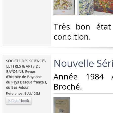
‎Très bon éta
condition.‎
‎Nouvelle Sér
‎SOCIETE DES SCIENCES
LETTRES & ARTS DE
BAYONNE. Revue
‎Année 1984 
d'histoire de Bayonne,
du Pays Basque français,
Broché.‎
du Bas-Adour.‎
Reference : BULL109M
See the book