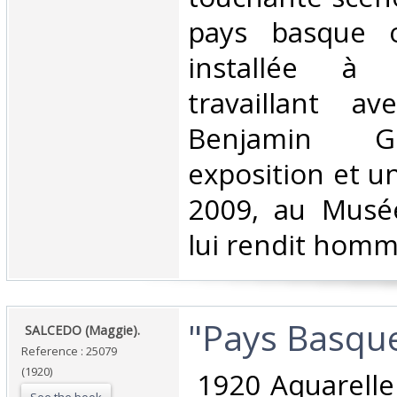
pays basque o
installée à
travaillant ave
Benjamin 
exposition et u
2009, au Musé
lui rendit homma
‎"Pays Basque"
‎ SALCEDO (Maggie).‎
Reference : 25079
(1920)
‎ 1920 Aquarell