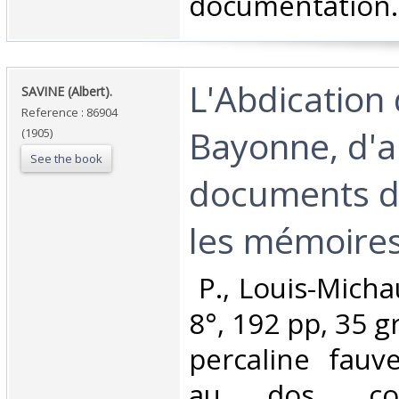
documentation.‎
‎L'Abdication
‎SAVINE (Albert).‎
Reference : 86904
Bayonne, d'a
(1905)
See the book
documents d'
les mémoires.
‎ P., Louis-Mich
8°, 192 pp, 35 g
percaline fauve
au dos, couv