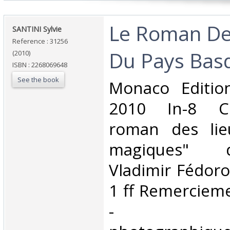
‎Le Roman De 
‎SANTINI Sylvie‎
Reference : 31256
Du Pays Basq
(2010)
ISBN : 2268069648
See the book
‎Monaco Editi
2010 In-8 Co
roman des lie
magiques" d
Vladimir Fédoro
1 ff Remercieme
- Repro