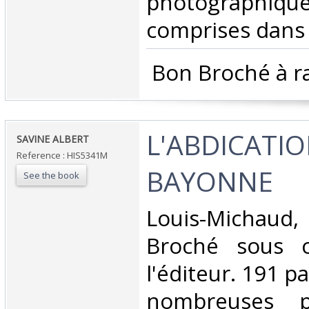
photograp
comprises dans 
‎ Bon Broché à r
‎L'ABDICATI
‎SAVINE ALBERT‎
Reference : HIS5341M
BAYONNE‎
See the book
‎Louis-Michaud
Broché sous c
l'éditeur. 191 pa
nombreuses ph