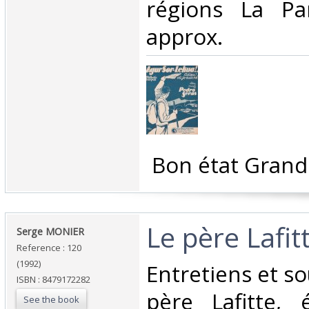
régions La Pa
approx.‎
‎ Bon état Grand
‎Le père Lafitt
‎Serge MONIER‎
Reference : 120
(1992)
‎Entretiens et s
ISBN : 8479172282
père Lafitte, é
See the book