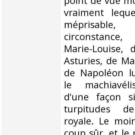
point de vue mo
vraiment leque
méprisable
circonstance,
Marie-Louise, 
Asturies, de M
de Napoléon l
le machiavéli
d'une façon s
turpitudes d
royale. Le moi
coup sûr, et le 