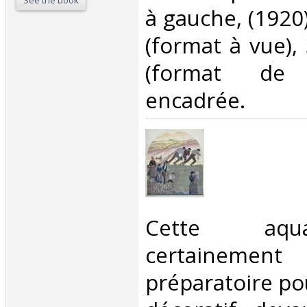
See the book
à gauche, (1920)
(format à vue),
(format de l
encadrée. ‎
‎Cette aqu
certainement
préparatoire p