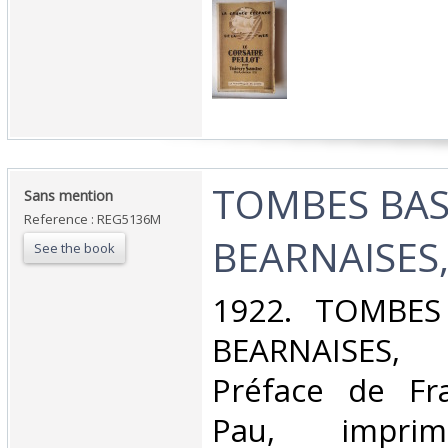
‎TOMBES BA
‎Sans mention‎
Reference : REG5136M
BEARNAISES,
See the book
‎1922. TOMBE
BEARNAISES,
Préface de Fr
Pau, imprim