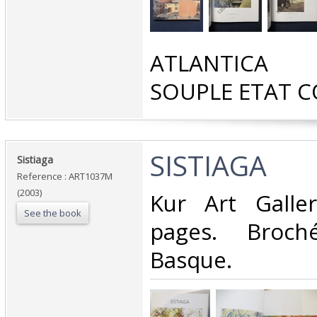
‎ATLANTICA 
SOUPLE ETAT C
‎SISTIAGA‎
‎Sistiaga‎
Reference : ART1037M
(2003)
‎Kur Art Gall
See the book
pages. Broch
Basque.‎