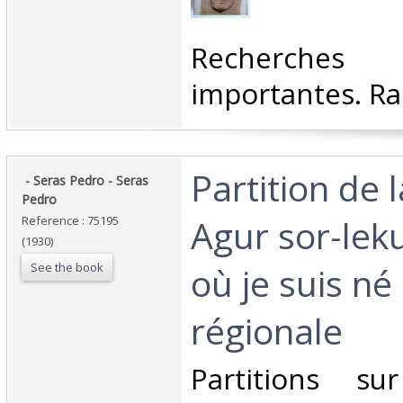
‎Recherches 
importantes. Rar
‎Partition de 
‎ - Seras Pedro - Seras
Pedro‎
Agur sor-leku
Reference : 75195
(1930)
See the book
où je suis né
régionale ‎
‎Partitions s