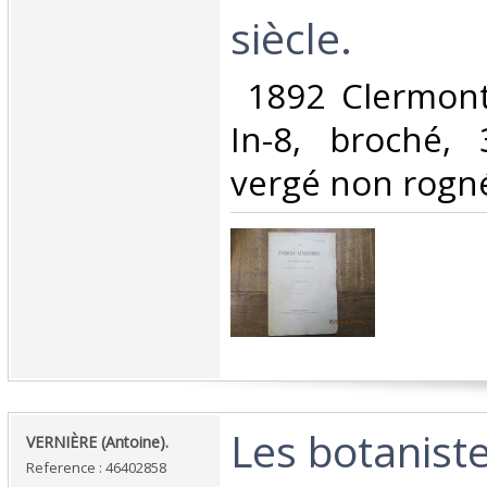
siècle.‎
‎ 1892 Clermont
In-8, broché,
vergé non rogné.
‎Les botanist
‎VERNIÈRE (Antoine).‎
Reference : 46402858