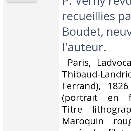
P. Verny rev
recueillies par
Boudet, neu
l'auteur. ‎
‎ Paris, Ladvoc
Thibaud-Landri
Ferrand), 1826 
(portrait en f
Titre lithogra
Maroquin roug