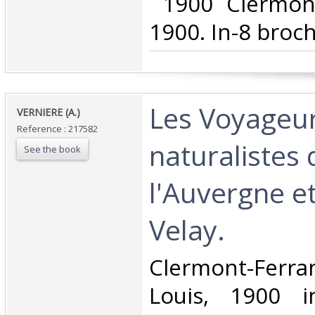
‎ 1900 Clermon
1900. In-8 broch
‎Les Voyageur
‎VERNIERE (A.)‎
Reference : 217582
naturalistes
See the book
l'Auvergne et
Velay.‎
‎Clermont-Fe
Louis, 1900 i