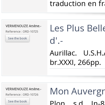
traduction en fra
‎Les Plus Bel
‎VERMENOUZE Arsène.-‎
Reference : ORD-10725
d'.-‎
See the book
‎Aurillac. U.S.
br.XXXI, 266pp.‎
‎Mon Auvergne
‎VERMENOUZE Arsène.-‎
Reference : ORD-10726
‎Plon. s.d. In
See the book