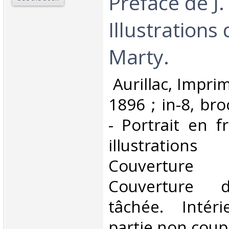
Préface de J. 
Illustrations
Marty.‎
‎ Aurillac, Impr
1896 ; in-8, br
- Portrait en f
illustrations
Couverture 
Couverture d
tâchée. Intér
partie non coupé