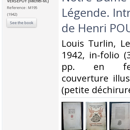
‎VERSEPUY (Michel-M.)‎
Légende. Int
Reference : M195
(1942)
See the book
de Henri PO
‎Louis Turlin, L
1942, in-folio 
pp. en feu
couverture illu
(petite déchirure