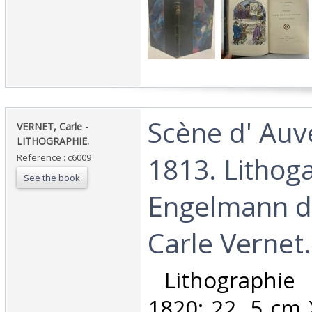
‎Scène d' Au
‎VERNET, Carle -
LITHOGRAPHIE.‎
1813. Lithog
Reference : c6009
See the book
Engelmann d
Carle Vernet.‎
‎ Lithographie 
1820; 22, 5 cm