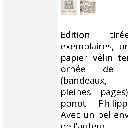
‎Edition t
exemplaires, u
papier vélin te
ornée de 
(bandeaux, cu
pleines pages)
ponot Philipp
Avec un bel en
de l'auteur. ‎