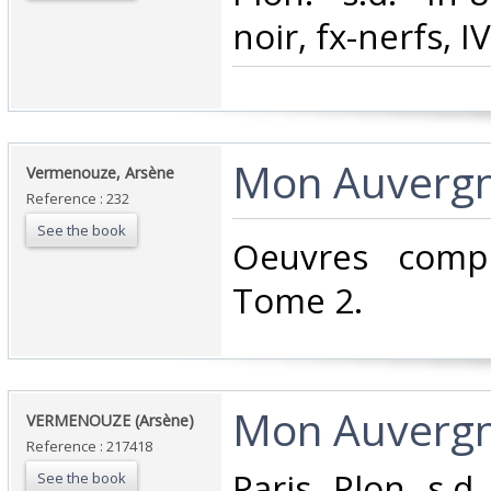
noir, fx-nerfs, IV
‎Mon Auvergn
‎Vermenouze, Arsène‎
Reference : 232
See the book
‎Oeuvres comp
Tome 2. ‎
‎Mon Auvergn
‎VERMENOUZE (Arsène)‎
Reference : 217418
‎Paris, Plon, s.d
See the book