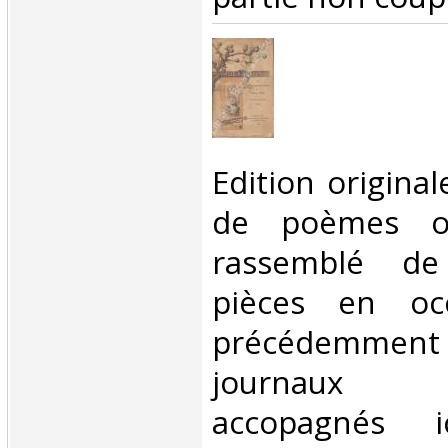
‎Edition origina
de poèmes où
rassemblé de
pièces en occ
précédemmen
journaux d
accopagnés 