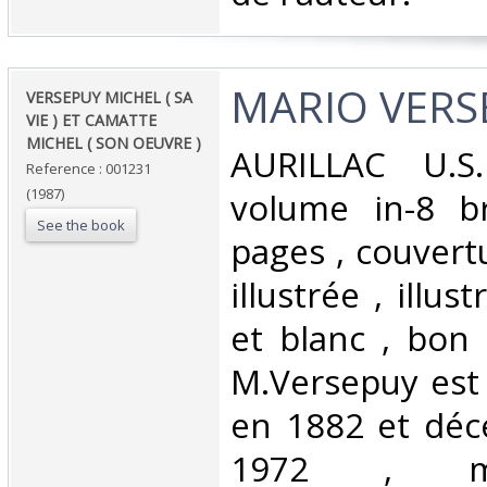
‎MARIO VERS
‎VERSEPUY MICHEL ( SA
VIE ) ET CAMATTE
MICHEL ( SON OEUVRE )‎
‎AURILLAC U.S
Reference : 001231
(1987)
volume in-8 b
See the book
pages , couvert
illustrée , illus
et blanc , bon 
M.Versepuy est
en 1882 et déc
1972 , mu