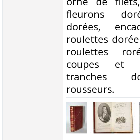
orné de filets
fleurons dor
dorées, enca
roulettes dorées
roulettes ro
coupes et l
tranches d
rousseurs. ‎