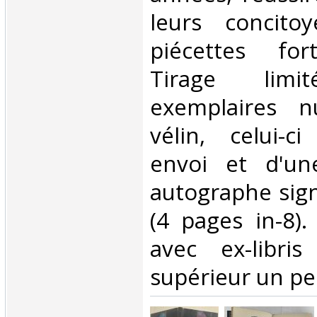
leurs concito
piécettes for
Tirage li
exemplaires n
vélin, celui-c
envoi et d'une
autographe sign
(4 pages in-8).
avec ex-libri
supérieur un peu