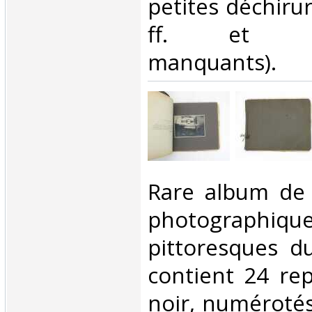
petites déchiru
ff. et pho
manquants). ‎
‎Rare album de
photographiqu
pittoresques du
contient 24 re
noir, numérotés