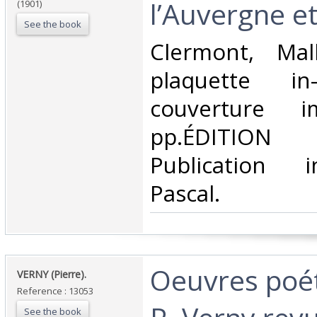
l’Auvergne et 
(1901)
See the book
‎Clermont, Mal
plaquette in
couverture i
pp.ÉDITION 
Publication 
Pascal.‎
‎Oeuvres poé
‎VERNY (Pierre).‎
Reference : 13053
See the book