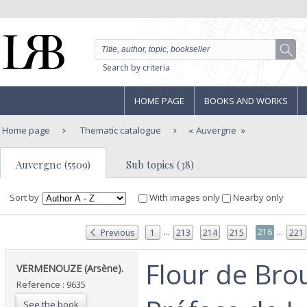
Search by criteria
HOME PAGE
BOOKS AND WORKS
Home page
Thematic catalogue
Auvergne
Auvergne (5509)
Sub topics (38)
Sort by
With images only
Nearby only
...
...
216
Previous
1
213
214
215
221
‎Flour de Bro
‎VERMENOUZE (Arsène).‎
Reference : 9635
See the book