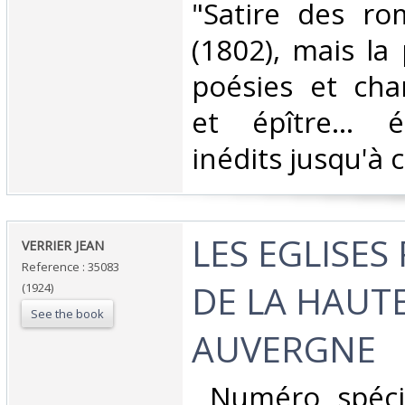
"Satire des ro
(1802), mais la
poésies et cha
et épître... é
inédits jusqu'à c
‎LES EGLISE
‎VERRIER JEAN ‎
Reference : 35083
DE LA HAUT
(1924)
See the book
AUVERGNE ‎
‎ Numéro spéci