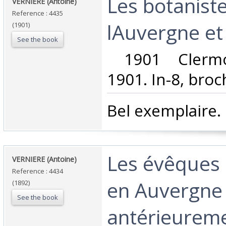
‎Les botanist
‎VERNIERE (Antoine)‎
Reference : 4435
lAuvergne et 
(1901)
See the book
‎ 1901 Clermo
1901. In-8, broch
‎Bel exemplaire. ‎
‎Les évêques 
‎VERNIERE (Antoine)‎
Reference : 4434
en Auvergne 
(1892)
See the book
antérieureme