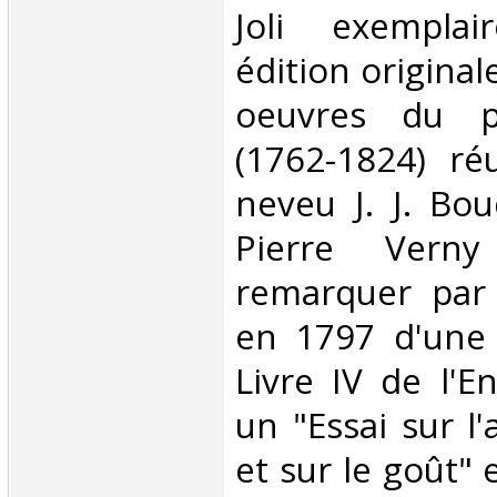
‎Joli exempla
édition original
oeuvres du p
(1762-1824) ré
neveu J. J. Bo
Pierre Verny 
remarquer par 
en 1797 d'une 
Livre IV de l'E
un "Essai sur l
et sur le goût"