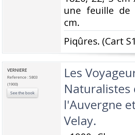
une feuille de
cm.‎
‎Piqûres. (Cart S1)
‎Les Voyageur
‎VERNIERE‎
Reference : 5803
Naturalistes
(1900)
See the book
l'Auvergne et
Velay. ‎