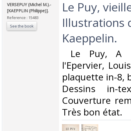
‎Le Puy, vieill
‎VERSEPUY (Michel M.).-
[KAEPPLIN (Philippe)].‎
Illustrations
Reference : 15483
See the book
Kaeppelin.‎
‎ Le Puy, A l
l'Epervier, Loui
plaquette in-8, 
Dessins in-te
Couverture remp
Très bon état.‎