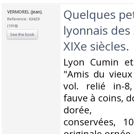
‎Quelques pet
‎VERMOREL (Jean).‎
Reference : 63429
lyonnais des 
(1918)
See the book
XIXe siècles.‎
‎Lyon Cumin et
"Amis du vieux
vol. relié in-8
fauve à coins, d
dorée, co
conservées, 10
originale ornée