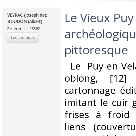
‎Le Vieux Puy
‎VEYRAC (Joseph de);
BOUDON (Albert)‎
archéologiqu
Reference : 18582
See the book
pittoresque‎
‎ Le Puy-en-Vel
oblong, [12] 
cartonnage édi
imitant le cuir g
frises à froid 
liens (couvertu