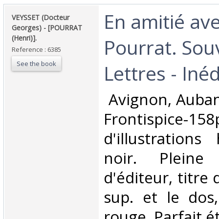
‎En amitié av
‎VEYSSET (Docteur
Georges) - [POURRAT
(Henri)].‎
Pourrat. Souv
Reference : 6385
See the book
Lettres - Inédi
‎ Avignon, Auban
Frontispice-1
d'illustrations
noir. Pleine
d'éditeur, titre 
sup. et le dos,
rouge. Parfait éta