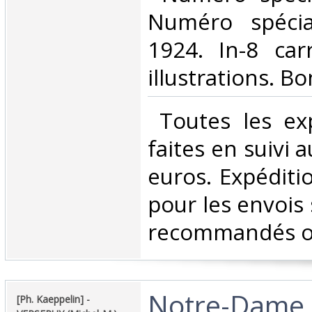
Numéro spécia
1924. In-8 car
illustrations. Bo
‎ Toutes les ex
faites en suivi 
euros. Expéditi
pour les envois 
recommandés ou 
‎Notre-Dame 
‎[Ph. Kaeppelin] - ‎