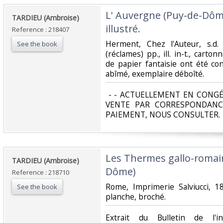
‎L' Auvergne (Puy-de-Dôm
‎TARDIEU (Ambroise)‎
illustré.‎
Reference : 218407
‎Herment, Chez l'Auteur, s.d.
See the book
(réclames) pp., ill. in-t., cart
de papier fantaisie ont été con
abîmé, exemplaire déboîté.‎
‎ - - ACTUELLEMENT EN CONGÉ
VENTE PAR CORRESPONDANC
PAIEMENT, NOUS CONSULTER.‎
‎Les Thermes gallo-romai
‎TARDIEU (Ambroise)‎
Dôme)‎
Reference : 218710
‎Rome, Imprimerie Salviucci, 
See the book
planche, broché. ‎
‎Extrait du Bulletin de l'i