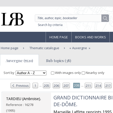
Search by criteria
HOME PAGE
BOOKS AND WORKS
Home page
Thematic catalogue
Auvergne
Auvergne (5520)
Sub topics (38)
Sort by
With images only
Nearby only
...
...
208
Previous
1
205
206
207
211
214
217
‎GRAND DICTIONNAIRE B
‎TARDIEU (Ambroise).‎
DE-DÔME.‎
Reference : 16278
(1995)
‎Marseille Laffitte reprints 199