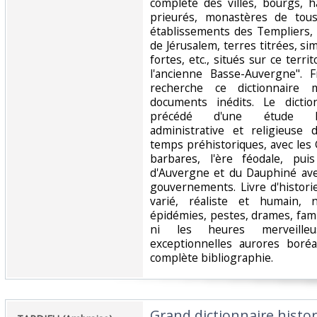
complète des villes, bourgs, 
prieurés, monastères de tous 
établissements des Templiers, 
de Jérusalem, terres titrées, si
fortes, etc., situés sur ce territ
l'ancienne Basse-Auvergne". 
recherche ce dictionnaire
documents inédits. Le dicti
précédé d'une étude his
administrative et religieuse
temps préhistoriques, avec les 
barbares, l'ère féodale, pu
d'Auvergne et du Dauphiné ave
gouvernements. Livre d'histori
varié, réaliste et humain, 
épidémies, pestes, drames, fam
ni les heures merveille
exceptionnelles aurores boré
complète bibliographie. ‎
‎Grand dictionnaire hist