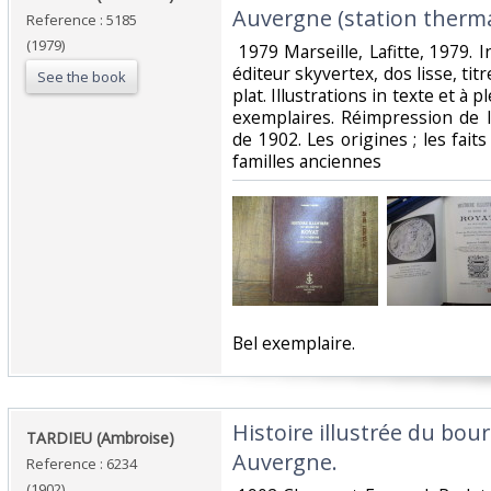
Auvergne (station thermal
Reference : 5185
(1979)
‎ 1979 Marseille, Lafitte, 1979. 
éditeur skyvertex, dos lisse, titr
See the book
plat. Illustrations in texte et à 
exemplaires. Réimpression de 
de 1902. Les origines ; les fait
familles anciennes ‎
‎Bel exemplaire. ‎
‎Histoire illustrée du bou
‎TARDIEU (Ambroise) ‎
Auvergne. ‎
Reference : 6234
(1902)