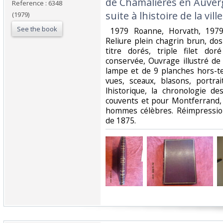
de Chamalières en Auverg
Reference : 6348
suite à lhistoire de la vil
(1979)
See the book
‎ 1979 Roanne, Horvath, 1979
Reliure plein chagrin brun, do
titre dorés, triple filet dor
conservée, Ouvrage illustré de 
lampe et de 9 planches hors-t
vues, sceaux, blasons, portra
lhistorique, la chronologie de
couvents et pour Montferrand, 
hommes célèbres. Réimpression
de 1875. ‎