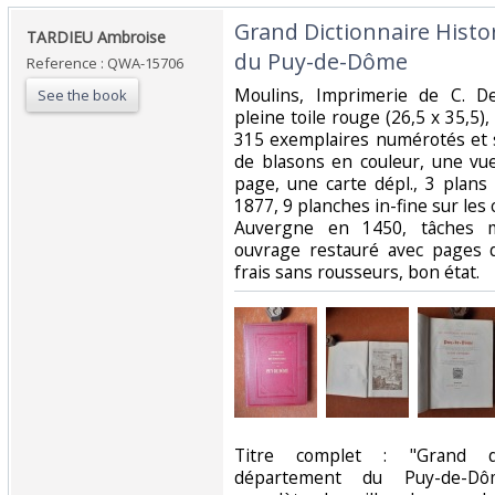
‎Grand Dictionnaire Hist
‎TARDIEU Ambroise ‎
du Puy-de-Dôme ‎
Reference : QWA-15706
‎Moulins, Imprimerie de C. Des
See the book
pleine toile rouge (26,5 x 35,5), 
315 exemplaires numérotés et 
de blasons en couleur, une vu
page, une carte dépl., 3 plan
1877, 9 planches in-fine sur les
Auvergne en 1450, tâches m
ouvrage restauré avec pages d
frais sans rousseurs, bon état. ‎
‎Titre complet : "Grand di
département du Puy-de-Dôm