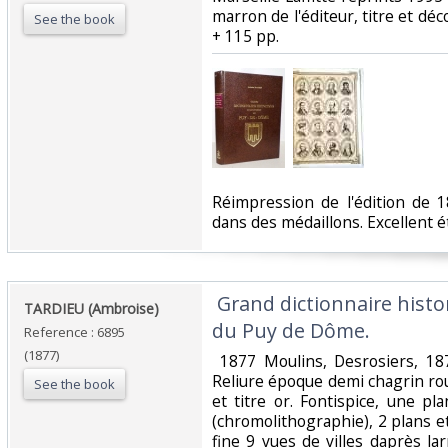
marron de l'éditeur, titre et déco
See the book
+ 115 pp. ‎
‎Réimpression de l'édition de 
dans des médaillons. Excellent éta
‎ Grand dictionnaire his
‎TARDIEU (Ambroise)‎
du Puy de Dôme.‎
Reference : 6895
(1877)
‎ 1877 Moulins, Desrosiers, 187
Reliure époque demi chagrin roug
See the book
et titre or. Fontispice, une p
(chromolithographie), 2 plans e
fine 9 vues de villes daprès la