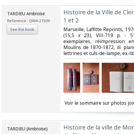
‎Histoire de la Ville de 
‎TARDIEU Ambroise ‎
1 et 2 ‎
Reference : QWA-21509
‎Marseille, Laffitte Reprints, 197
See the book
(15,5 x 23), VIII-719 p. - 5
exemplaires, réimpression en
Moulins de 1870-1872, ill. pla
lettrines et culs-de-lampe, ex-libr
‎ Voir le sommaire sur photos join
‎Histoire de la ville de M
‎TARDIEU (Ambroise)‎