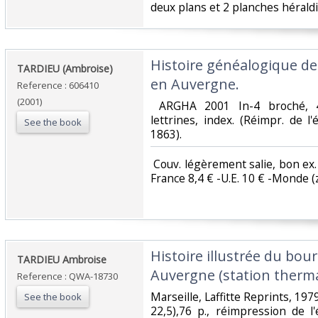
deux plans et 2 planches héraldiq
‎Histoire généalogique 
‎TARDIEU (Ambroise)‎
en Auvergne.‎
Reference : 606410
(2001)
‎ ARGHA 2001 In-4 broché, 42
lettrines, index. (Réimpr. de l
See the book
1863). ‎
‎ Couv. légèrement salie, bon ex. p
France 8,4 € -U.E. 10 € -Monde (z B
‎Histoire illustrée du bou
‎TARDIEU Ambroise ‎
Auvergne (station thermal
Reference : QWA-18730
‎Marseille, Laffitte Reprints, 1979
See the book
22,5),76 p., réimpression de l