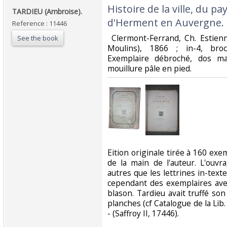
‎Histoire de la ville, du p
‎TARDIEU (Ambroise).‎
d'Herment en Auvergne.‎
Reference : 11446
‎ Clermont-Ferrand, Ch. Estien
See the book
Moulins), 1866 ; in-4, broché
Exemplaire débroché, dos ma
mouillure pâle en pied. ‎
‎Eition originale tirée à 160 e
de la main de l'auteur. L'ouvr
autres que les lettrines in-text
cependant des exemplaires ave
blason. Tardieu avait truffé s
planches (cf Catalogue de la Lib.
- (Saffroy II, 17446). ‎