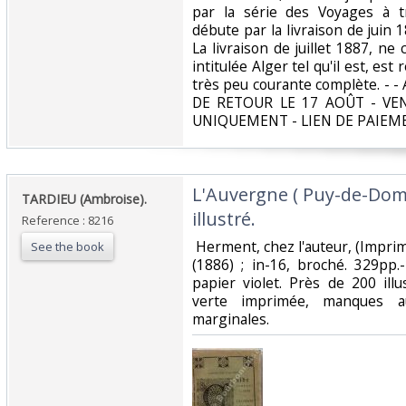
par la série des Voyages à tr
débute par la livraison de juin
La livraison de juillet 1887, n
intitulée Alger tel qu'il est, est 
très peu courante complète. 
DE RETOUR LE 17 AOÛT - V
UNIQUEMENT - LIEN DE PAIEM
‎L'Auvergne ( Puy-de-Dom
‎TARDIEU (Ambroise). ‎
illustré. ‎
Reference : 8216
‎ Herment, chez l'auteur, (Impri
See the book
(1886) ; in-16, broché. 329pp.
papier violet. Près de 200 illu
verte imprimée, manques au
marginales. ‎