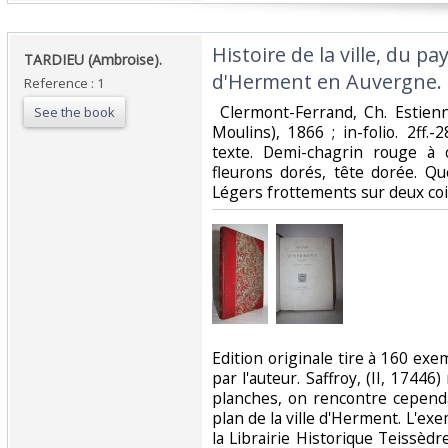
‎Histoire de la ville, du p
‎TARDIEU (Ambroise). ‎
d'Herment en Auvergne.‎
Reference : 1
‎ Clermont-Ferrand, Ch. Estien
See the book
Moulins), 1866 ; in-folio. 2ff.-2
texte. Demi-chagrin rouge à c
fleurons dorés, tête dorée. Qu
Légers frottements sur deux coin
‎Edition originale tire à 160 e
par l'auteur. Saffroy, (II, 17446
planches, on rencontre cepend
plan de la ville d'Herment. L'exe
la Librairie Historique Teissèd