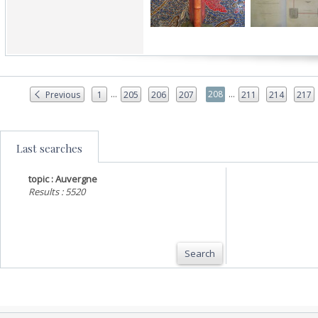
...
...
208
Previous
1
205
206
207
211
214
217
Last searches
topic : Auvergne
Results : 5520
Search