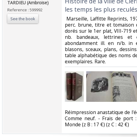
‎Histoire de la ville de C
‎TARDIEU (Ambroise)‎
les temps les plus reculés
Reference : 599992
‎ Marseille, Laffitte Reprints, 197
See the book
perc. brune, titre et tomaison 
dorés sur le 1er plat, VIII-719 e
nb. bandeaux, lettrines et 
abondamment ill. en n/b. in et
blasons, sceaux, plans, dessins, 
table alphabétique des noms de 
exemplaires. Rare. ‎
‎Réimpression anastatique de l'
Comme neuf. - Frais de port :
Monde (z B : 17 €) (z C : 42 €) ‎