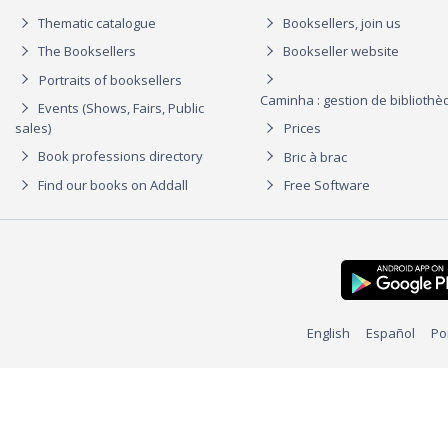
Thematic catalogue
Booksellers, join us
The Booksellers
Bookseller website
Portraits of booksellers
Caminha : gestion de biblioth
Events (Shows, Fairs, Public
sales)
Prices
Book professions directory
Bric à brac
Find our books on Addall
Free Software
English
Español
Po