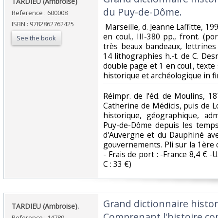
‎TARDIEU (Ambroise)‎
du Puy-de-Dôme. ‎
Reference : 600008
ISBN : 9782862762425
‎ Marseille, d. Jeanne Laffitte, 19
en coul., III-380 pp., front. (po
See the book
très beaux bandeaux, lettrines 
14 lithographies h.-t. de C. De
double page et 1 en coul., texte
historique et archéologique in fin
‎Réimpr. de l'éd. de Moulins, 18
Catherine de Médicis, puis de L
historique, géographique, adm
Puy-de-Dôme depuis les temps 
d'Auvergne et du Dauphiné ave
gouvernements. Pli sur la 1ère co
- Frais de port : -France 8,4 € -U
C : 33 €) ‎
‎Grand dictionnaire hist
‎TARDIEU (Ambroise). ‎
Comprenant l'histoire com
Reference : 14789