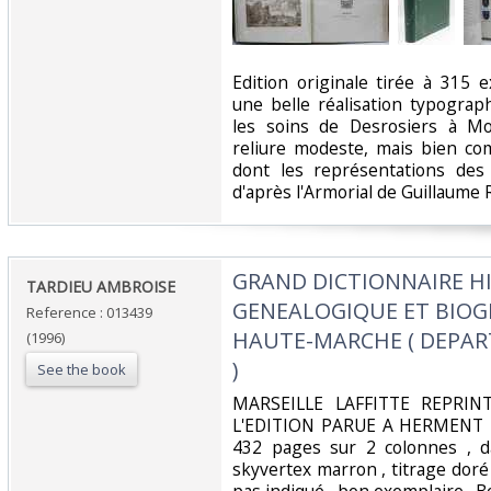
‎Edition originale tirée à 315
une belle réalisation typogra
les soins de Desrosiers à Mo
reliure modeste, mais bien co
dont les représentations des 
d'après l'Armorial de Guillaume Re
‎GRAND DICTIONNAIRE H
‎TARDIEU AMBROISE‎
GENEALOGIQUE ET BIOG
Reference : 013439
HAUTE-MARCHE ( DEPAR
(1996)
)‎
See the book
‎MARSEILLE LAFFITTE REPRI
L'EDITION PARUE A HERMENT E
432 pages sur 2 colonnes , da
skyvertex marron , titrage doré , 