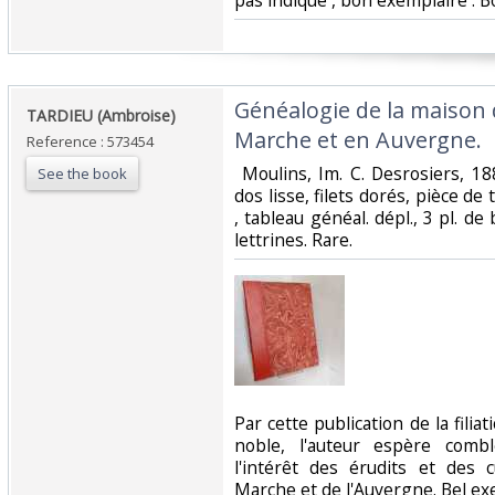
pas indiqué , bon exemplaire . B
‎Généalogie de la maison 
‎TARDIEU (Ambroise)‎
Marche et en Auvergne.‎
Reference : 573454
‎ Moulins, Im. C. Desrosiers, 1
See the book
dos lisse, filets dorés, pièce de t
, tableau généal. dépl., 3 pl. de
lettrines. Rare. ‎
‎Par cette publication de la fili
noble, l'auteur espère combl
l'intérêt des érudits et des 
Marche et de l'Auvergne. Bel exem