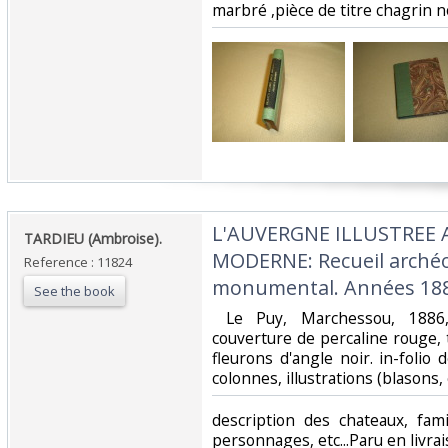
marbré ,pièce de titre chagrin noi
‎L'AUVERGNE ILLUSTREE
‎TARDIEU (Ambroise).‎
MODERNE: Recueil archéol
Reference : 11824
monumental. Années 1886
See the book
‎ Le Puy, Marchessou, 1886
couverture de percaline rouge, 
fleurons d'angle noir. in-folio
colonnes, illustrations (blasons, ch
‎description des chateaux, fam
personnages, etc...Paru en livrai