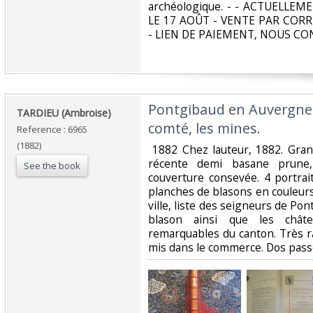
archéologique. - - ACTUELLE
LE 17 AOÛT - VENTE PAR CO
- LIEN DE PAIEMENT, NOUS CON
‎Pontgibaud en Auvergne, l
‎TARDIEU (Ambroise)‎
comté, les mines.‎
Reference : 6965
(1882)
‎ 1882 Chez lauteur, 1882. Gran
récente demi basane prune,
See the book
couverture consevée. 4 portrai
planches de blasons en couleurs.
ville, liste des seigneurs de Po
blason ainsi que les châte
remarquables du canton. Très 
mis dans le commerce. Dos passé