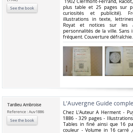
‎ 1902 Clermont-Ferrand, Raclot
plus table et 25 pages sur pa
See the book
curiosités et publicité). 
illustrations in texte, lettri
Royat et notices sur les a
personnalités de la ville. Sans
fréquent. Couverture défraîchie. 
‎L'Auvergne Guide complet 
‎Tardieu Ambroise‎
Reference : Auv1886
‎Chez L'Auteur A Herment - P
1886 - 329 pages - Illustrations
See the book
Tables in finé ainsi que 16 p
couleur - Volume in 16 carré ,