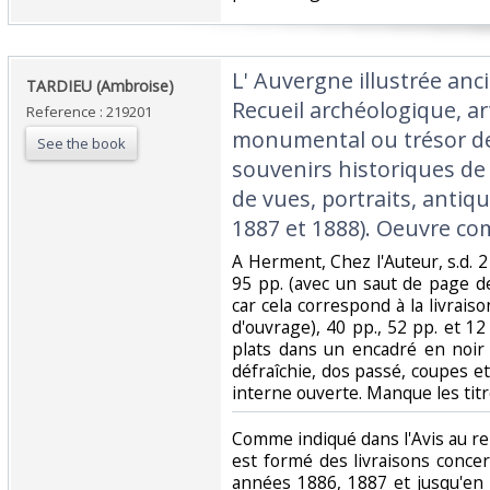
‎L' Auvergne illustrée an
‎TARDIEU (Ambroise)‎
Recueil archéologique, ar
Reference : 219201
monumental ou trésor de 
See the book
souvenirs historiques de 
de vues, portraits, antiqu
1887 et 1888). Oeuvre com
‎A Herment, Chez l'Auteur, s.d. 2
95 pp. (avec un saut de page 
car cela correspond à la livraison
d'ouvrage), 40 pp., 52 pp. et 12 p
plats dans un encadré en noir (
défraîchie, dos passé, coupes e
interne ouverte. Manque les titr
‎Comme indiqué dans l'Avis au rel
est formé des livraisons concer
années 1886, 1887 et jusqu'en 