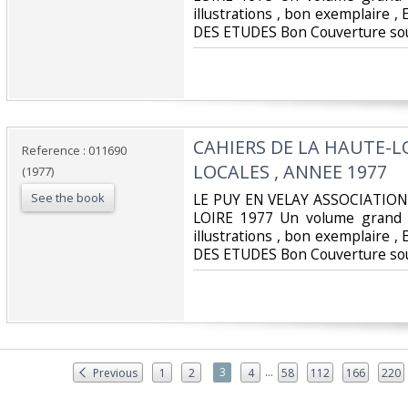
illustrations , bon exemplaire
DES ETUDES Bon Couverture sou
‎CAHIERS DE LA HAUTE-L
Reference : 011690
LOCALES , ANNEE 1977‎
(1977)
See the book
‎LE PUY EN VELAY ASSOCIATIO
LOIRE 1977 Un volume grand 
illustrations , bon exemplaire
DES ETUDES Bon Couverture sou
...
3
Previous
1
2
4
58
112
166
220