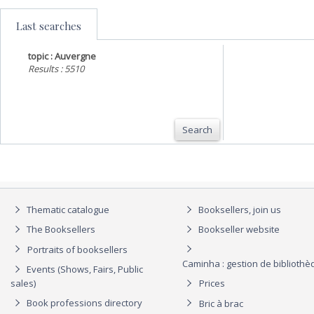
Last searches
topic : Auvergne
Results : 5510
Search
Thematic catalogue
Booksellers, join us
The Booksellers
Bookseller website
Portraits of booksellers
Caminha : gestion de biblioth
Events (Shows, Fairs, Public
sales)
Prices
Book professions directory
Bric à brac