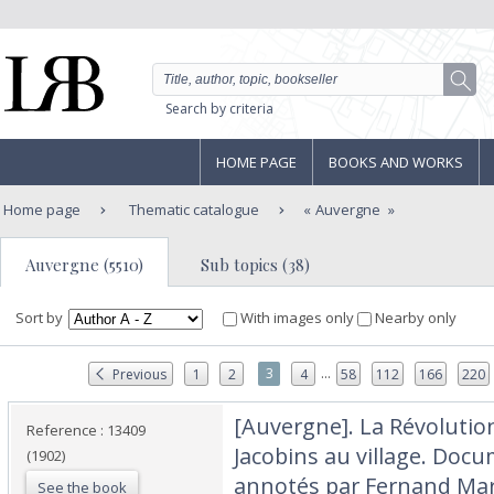
Search by criteria
HOME PAGE
BOOKS AND WORKS
Home page
Thematic catalogue
Auvergne
Auvergne (5510)
Sub topics (38)
Sort by
With images only
Nearby only
...
3
Previous
1
2
4
58
112
166
220
‎[Auvergne]. La Révolutio
Reference : 13409
Jacobins au village. Docu
(1902)
annotés par Fernand Mart
See the book