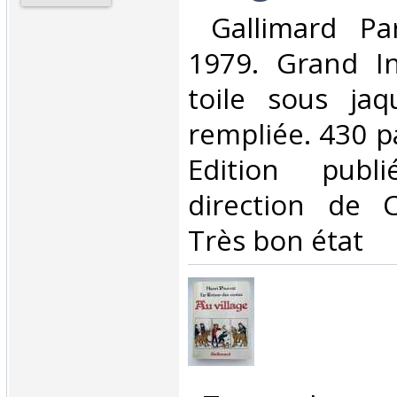
‎ Gallimard Par
1979. Grand In
toile sous jaqu
rempliée. 430 pa
Edition publ
direction de C
Très bon état‎