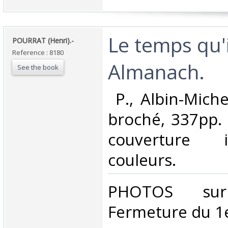
‎Le temps qu'i
‎POURRAT (Henri).-‎
Reference : 8180
Almanach.‎
See the book
‎ P., Albin-Mich
broché, 337pp. ;
couverture i
couleurs. ‎
‎PHOTOS su
Fermeture du 1e