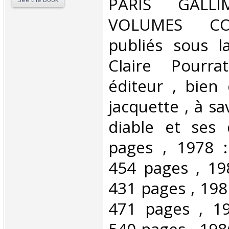
‎PARIS GAL
VOLUMES CO
publiés sous l
Claire Pourra
éditeur , bien
jacquette , à sa
diable et ses 
pages , 1978 :
454 pages , 198
431 pages , 198
471 pages , 19