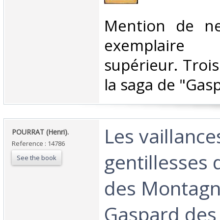
‎Mention de ne
exemplaire
supérieur. Troi
la saga de "Gaspa
‎Les vaillance
‎POURRAT (Henri).‎
Reference : 14786
gentillesses
See the book
des Montagne
Gaspard des