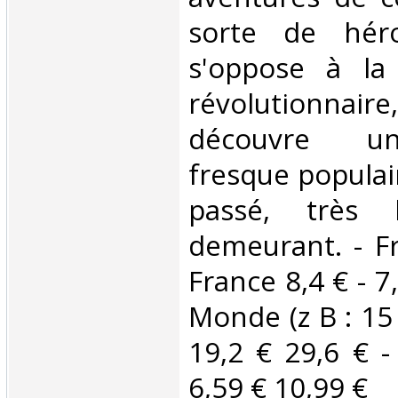
sorte de héro
s'oppose à la 
révolutionnair
découvre un
fresque populai
passé, très
demeurant. - Fr
France 8,4 € - 7,
Monde (z B : 15 €
19,2 € 29,6 € -
6,59 € 10,99 € ‎