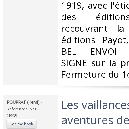
1919, avec l'éti
des édition
recouvrant l
éditions Payot
BEL ENVOI 
SIGNE sur la p
Fermeture du 1e
‎Les vaillance
‎POURRAT (Henri).-‎
Reference : 15731
aventures d
(1948)
See the book