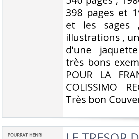
540 pages , 1986
398 pages et 1
et les sages 
illustrations , u
d'une jaquett
très bons exem
POUR LA FRA
COLISSIMO R
Très bon Couvert
‎LE TRESOR 
‎POURRAT HENRI‎