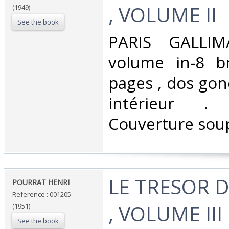
, VOLUME II‎
(1949)
See the book
‎PARIS GALLI
volume in-8 b
pages , dos gon
intérieur .
Couverture soup
‎LE TRESOR 
‎POURRAT HENRI‎
Reference : 001205
, VOLUME III‎
(1951)
See the book