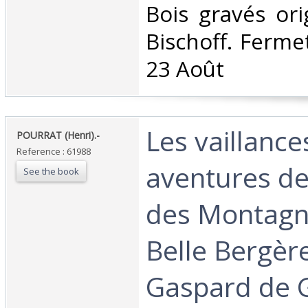
Bois gravés ori
Bischoff. Ferme
23 Août‎
‎Les vaillance
‎POURRAT (Henri).-‎
Reference : 61988
aventures d
See the book
des Montagne
Belle Bergèr
Gaspard de 