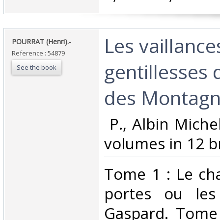
‎Les vaillance
‎POURRAT (Henri).-‎
Reference : 54879
gentillesses
See the book
des Montagne
‎ P., Albin Mich
volumes in 12 br
‎Tome 1 : Le ch
portes ou les
Gaspard. Tome 