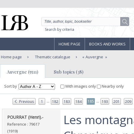
Search by criteria
HOME PAGE
BOOKS AND WORKS
Home page
Thematic catalogue
Auvergne
Auvergne (5511)
Sub topics (38)
Sort by
With images only
Nearby only
...
...
185
Previous
1
182
183
184
193
201
209
‎Les montagn
‎POURRAT (Henri).-‎
Reference : 79617
(1919)