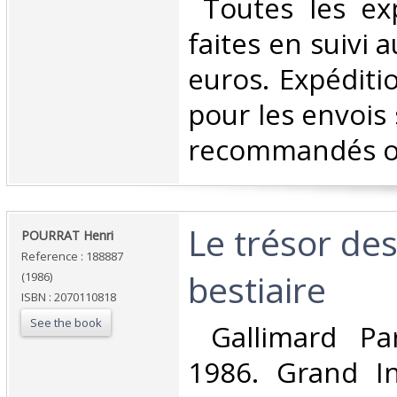
‎ Toutes les ex
faites en suivi 
euros. Expéditi
pour les envois 
recommandés ou 
‎Le trésor de
‎POURRAT Henri ‎
Reference : 188887
bestiaire‎
(1986)
ISBN : 2070110818
See the book
‎ Gallimard Par
1986. Grand In