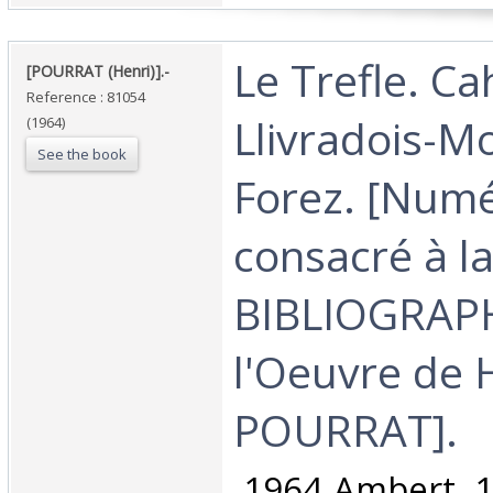
‎Le Trefle. Ca
‎[POURRAT (Henri)].-‎
Reference : 81054
Llivradois-M
(1964)
See the book
Forez. [Num
consacré à l
BIBLIOGRAPH
l'Oeuvre de 
POURRAT].‎
‎ 1964 Ambert, 