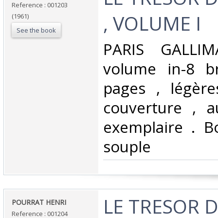
Reference : 001203
, VOLUME I‎
(1961)
See the book
‎PARIS GALLI
volume in-8 b
pages , légère
couverture , 
exemplaire . B
souple ‎
‎LE TRESOR 
‎POURRAT HENRI‎
Reference : 001204