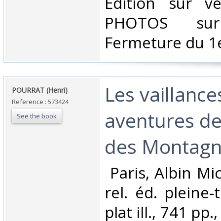
‎Edition sur vé
PHOTOS su
Fermeture du 1e
‎Les vaillance
‎POURRAT (Henri)‎
Reference : 573424
aventures d
See the book
des Montagne
‎ Paris, Albin Mi
rel. éd. pleine-
plat ill., 741 pp.