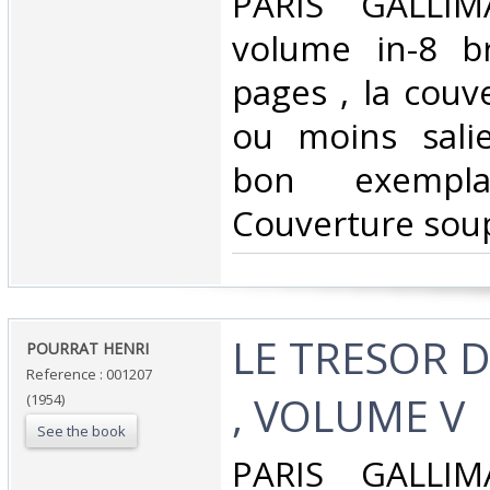
‎PARIS GALLI
volume in-8 b
pages , la couv
ou moins sali
bon exempl
Couverture soup
‎LE TRESOR 
‎POURRAT HENRI‎
Reference : 001207
, VOLUME V‎
(1954)
See the book
‎PARIS GALLI