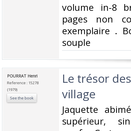
volume in-8 b
pages non co
exemplaire . B
souple ‎
‎Le trésor de
‎POURRAT Henri‎
Reference : 15278
village‎
(1979)
See the book
‎Jaquette abim
supérieur, sin