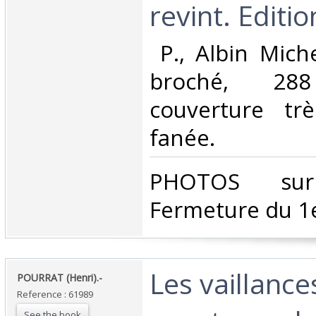
revint. Edition
‎ P., Albin Mich
broché, 2
couverture tr
fanée. ‎
‎PHOTOS su
Fermeture du 1e
‎Les vaillance
‎POURRAT (Henri).-‎
Reference : 61989
See the book