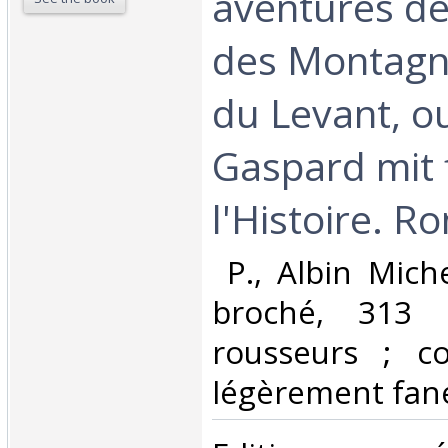
aventures d
des Montagn
du Levant, 
Gaspard mit 
l'Histoire. Ro
‎ P., Albin Mich
broché, 313 
rousseurs ; co
légèrement fané