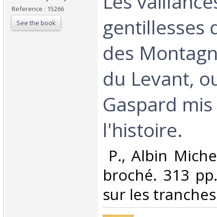
‎Les vaillance
Reference : 15266
gentillesses
See the book
des Montagn
du Levant, o
Gaspard mis 
l'histoire. ‎
‎ P., Albin Miche
broché. 313 pp.
sur les tranches.