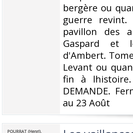
bergère ou qua
guerre revint
pavillon des 
Gaspard et l
d'Ambert. Tome 
Levant ou quan
fin à lhistoir
DEMANDE. Ferm
au 23 Août‎
‎POURRAT (Henri).‎