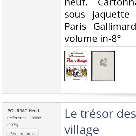
neuf. Cartonn
sous jaquette 
Paris Gallimar
volume in-8°‎
‎Le trésor de
‎POURRAT Henri ‎
Reference : 188889
village‎
(1979)
See the book