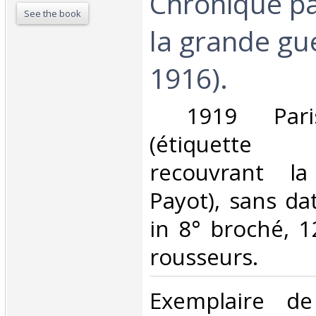
Chronique p
See the book
la grande gu
1916).‎
‎ 1919 Paris
(étiquette
recouvrant l
Payot), sans dat
in 8° broché, 1
rousseurs. ‎
‎Exemplaire de