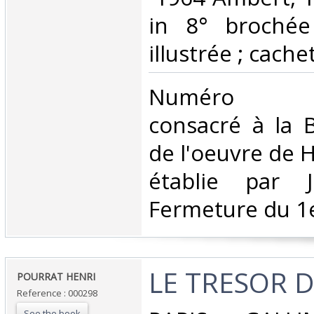
in 8° brochée
illustrée ; cachets
‎Numéro e
consacré à la 
de l'oeuvre de
établie par J
Fermeture du 1e
‎LE TRESOR 
‎POURRAT HENRI‎
Reference : 000298
See the book