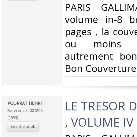
‎PARIS GALLI
volume in-8 b
pages , la couv
ou moins dé
autrement bon
Bon Couverture 
‎LE TRESOR 
‎POURRAT HENRI‎
Reference : 001206
, VOLUME IV‎
(1953)
See the book