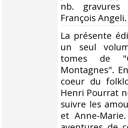
nb. gravures
François Angeli. 
‎La présente éd
un seul volum
tomes de "G
Montagnes". En
coeur du folkl
Henri Pourrat 
suivre les amo
et Anne-Marie.
aventures de c