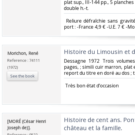
plat sup., III-144 pp., 5 planche
double h.-t. ‎
‎ Reliure défraîchie sans gravit
port : -France 4,9 € -U.E. 7 € -Mond
‎Histoire du Limousin et d
‎Morichon, René‎
Reference : 74111
‎Dessagne 1972 Trois volumes
pages, ; simili cuir marron, plat
(1972)
report du titre en doré au dos ; t
See the book
‎ Très bon état d’occasion ‎
‎Histoire de cent ans. Pont
‎[MORÉ (César Henri
château et la famille.‎
Joseph de)].‎
Reference : 9522