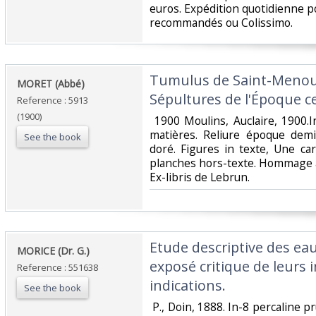
euros. Expédition quotidienne po
recommandés ou Colissimo. ‎
‎Tumulus de Saint-Menoux 
‎MORET (Abbé)‎
Sépultures de l'Époque cel
Reference : 5913
(1900)
‎ 1900 Moulins, Auclaire, 1900.
matières. Reliure époque demi 
See the book
doré. Figures in texte, Une ca
planches hors-texte. Hommage a
Ex-libris de Lebrun. ‎
‎Etude descriptive des ea
‎MORICE (Dr. G.)‎
exposé critique de leurs 
Reference : 551638
indications.‎
See the book
‎ P., Doin, 1888. In-8 percaline p