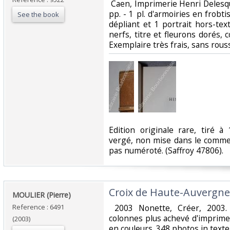
‎ Caen, Imprimerie Henri Delesq
pp. - 1 pl. d'armoiries en frobt
See the book
dépliant et 1 portrait hors-te
nerfs, titre et fleurons dorés,
Exemplaire très frais, sans rous
‎Edition originale rare, tiré 
vergé, non mise dans le comme
pas numéroté. (Saffroy 47806). ‎
‎Croix de Haute-Auvergne.
‎MOULIER (Pierre)‎
Reference : 6491
‎ 2003 Nonette, Créer, 2003
colonnes plus achevé d'imprimer
(2003)
en couleurs. 348 photos in texte 