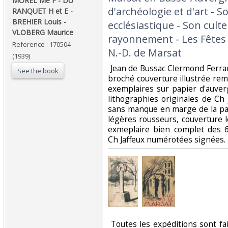
‎MOREL Me F - DU
d'archéologie et d'art - So
RANQUET H et E -
BREHIER Louis -
ecclésiastique - Son culte
VLOBERG Maurice ‎
rayonnement - Les Fête
Reference : 170504
N.-D. de Marsat‎
(1939)
‎ Jean de Bussac Clermond Ferra
See the book
broché couverture illustrée re
exemplaires sur papier d'auve
lithographies originales de Ch 
sans manque en marge de la pa
légères rousseurs, couverture 
exmeplaire bien complet des 6
Ch Jaffeux numérotées signées. 
‎ Toutes les expéditions sont f