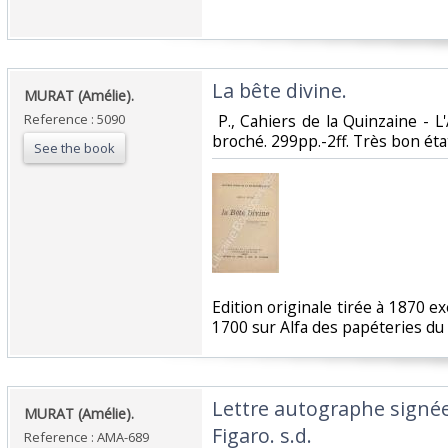
‎La bête divine. ‎
‎MURAT (Amélie).‎
Reference : 5090
‎ P., Cahiers de la Quinzaine - L'
broché. 299pp.-2ff. Très bon état.
See the book
‎Edition originale tirée à 1870
1700 sur Alfa des papéteries du M
‎Lettre autographe signé
‎MURAT (Amélie).‎
Figaro. s.d. ‎
Reference : AMA-689