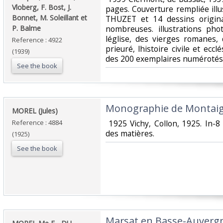
Vloberg, F. Bost, J.
pages. Couverture rempliée illu
Bonnet, M. Soleillant et
THUZET et 14 dessins origina
P. Balme‎
nombreuses. illustrations pho
léglise, des vierges romanes,
Reference : 4922
prieuré, lhistoire civile et ecclé
(1939)
des 200 exemplaires numérotés (
See the book
‎Monographie de Montaigu
‎MOREL (Jules)‎
Reference : 4884
‎ 1925 Vichy, Collon, 1925. In-
des matières. ‎
(1925)
See the book
‎Marsat en Basse-Auvergn