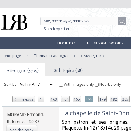
Search by criteria
HOME PAGE
BOOKS AND WORKS
Home page
Thematic catalogue
Auvergne
Auvergne (5509)
Sub topics (38)
Sort by
With images only
Nearby only
...
...
166
Previous
1
163
164
165
179
192
205
‎La chapelle de Saint-Don 
‎MORAND Edmond.‎
Reference : 15289
‎Son patron et ses origines.
Plaquette In-12 (18x14). 28 page
See the book