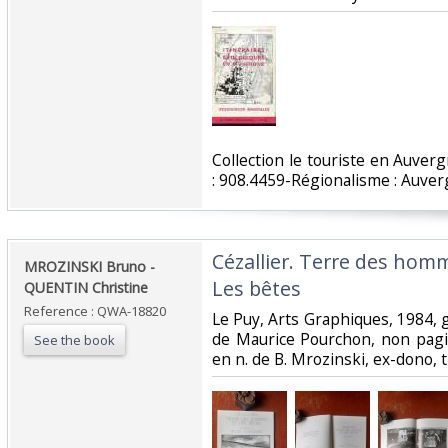
‎Collection le touriste en Auver
: 908.4459-Régionalisme : Auver
‎Cézallier. Terre des homm
‎MROZINSKI Bruno -
Les bêtes ‎
QUENTIN Christine ‎
Reference : QWA-18820
‎Le Puy, Arts Graphiques, 1984, gr
de Maurice Pourchon, non pagi
See the book
en n. de B. Mrozinski, ex-dono, tr