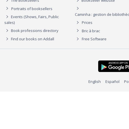
The Booksellers
Bookseller website
Portraits of booksellers
Caminha : gestion de biblioth
Events (Shows, Fairs, Public
sales)
Prices
Book professions directory
Bric à brac
Find our books on Addall
Free Software
English
Español
Po