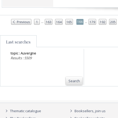
...
...
166
Previous
1
163
164
165
179
192
205
Last searches
topic : Auvergne
Results : 5509
Search
Thematic catalogue
Booksellers, join us