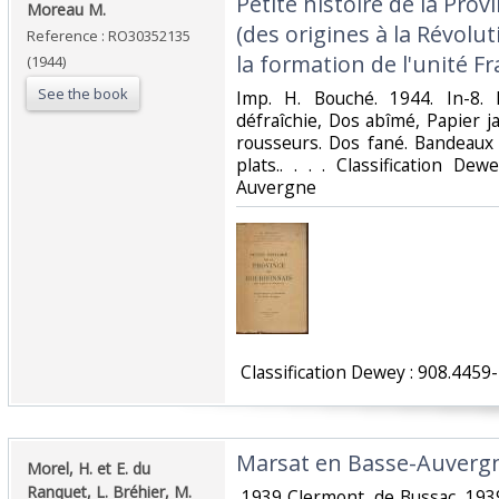
‎Petite histoire de la Pr
‎Moreau M.‎
(des origines à la Révolut
Reference : RO30352135
la formation de l'unité Fr
(1944)
See the book
‎Imp. H. Bouché. 1944. In-8. 
défraîchie, Dos abîmé, Papier 
rousseurs. Dos fané. Bandeaux 
plats.. . . . Classification De
Auvergne‎
‎ Classification Dewey : 908.445
‎Marsat en Basse-Auvergn
‎Morel, H. et E. du
Ranquet, L. Bréhier, M.
‎ 1939 Clermont, de Bussac, 193