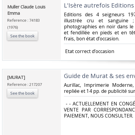
‎L'Isère autrefois Edition
‎Muller Claude Louis
Emma‎
‎Editions des 4 seigneurs 19
illustrée cru et sanguine
Reference : 74183
photographies en noir dans le 
(1976)
et fendillée en pieds et en tê
See the book
frais, bon état d’occasion. ‎
‎ Etat correct d’occasion ‎
‎Guide de Murat & ses env
‎[MURAT] ‎
Reference : 217207
‎Aurillac, Imprimerie Moderne, s
repliée et 14 pp. de publicité sur 
See the book
‎ - - ACTUELLEMENT EN CONGÉ
VENTE PAR CORRESPONDANC
PAIEMENT, NOUS CONSULTER.‎