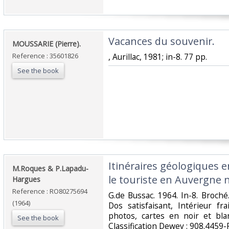
‎Vacances du souvenir.‎
‎MOUSSARIE (Pierre). ‎
Reference : 35601826
‎, Aurillac, 1981; in-8. 77 pp.‎
See the book
‎Itinéraires géologiques 
‎M.Roques & P.Lapadu-
le touriste en Auvergne n
Hargues‎
Reference : RO80275694
‎G.de Bussac. 1964. In-8. Broch
(1964)
Dos satisfaisant, Intérieur f
photos, cartes en noir et blan
See the book
Classification Dewey : 908.4459-