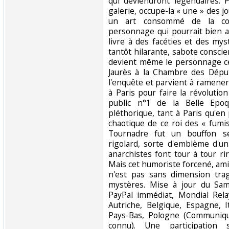
qui deviendront légendaires. 
galerie, occupe-la « une » des jo
un art consommé de la com
personnage qui pourrait bien a
livre à des facéties et des myst
tantôt hilarante, sabote consci
devient même le personnage ce
Jaurès à la Chambre des Dépu
l'enquête et parvient à ramener
à Paris pour faire la révolutio
public n°1 de la Belle Epo
pléthorique, tant à Paris qu'en
chaotique de ce roi des « fumi
Tournadre fut un bouffon sé
rigolard, sorte d'emblème d'u
anarchistes font tour à tour ri
Mais cet humoriste forcené, ami
n'est pas sans dimension tra
mystères. Mise à jour du Sam
PayPal immédiat, Mondial Rela
Autriche, Belgique, Espagne, I
Pays-Bas, Pologne (Communiqu
connu). Une participation 