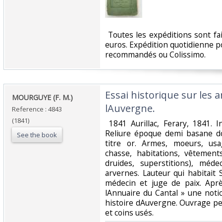
‎ Toutes les expéditions sont f
euros. Expédition quotidienne po
recommandés ou Colissimo. ‎
‎Essai historique sur les
‎MOURGUYE (F. M.)‎
lAuvergne. ‎
Reference : 4843
(1841)
‎ 1841 Aurillac, Ferary, 1841. 
Reliure époque demi basane do
See the book
titre or. Armes, moeurs, usa
chasse, habitations, vêtements
druides, superstitions), méde
arvernes. Lauteur qui habitait 
médecin et juge de paix. Aprè
lAnnuaire du Cantal » une notice
histoire dAuvergne. Ouvrage pe
et coins usés. ‎