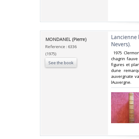
‎Lancienne 
‎MONDANEL (Pierre)‎
Nevers).‎
Reference : 6336
‎ 1975 Clermo
(1975)
chagrin fauve 
See the book
figures et pla
dune remarqua
auvergnate vai
lAuvergne. ‎