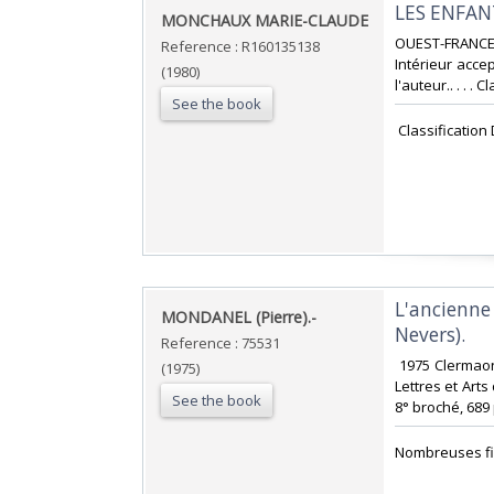
‎LES ENFA
‎MONCHAUX MARIE-CLAUDE‎
‎OUEST-FRANCE.
Reference : R160135138
Intérieur acce
(1980)
l'auteur.. . . 
See the book
‎ Classificatio
‎L'ancienne 
‎MONDANEL (Pierre).-‎
Nevers).‎
Reference : 75531
‎ 1975 Clermao
(1975)
Lettres et Arts
See the book
8° broché, 689 
‎Nombreuses fi