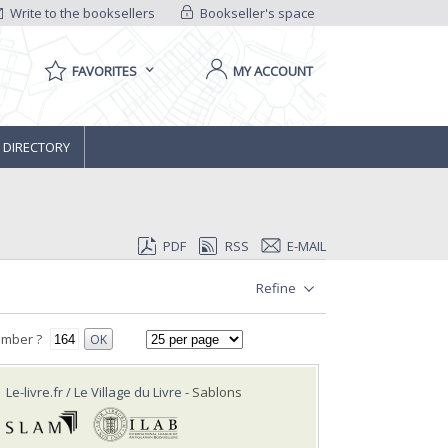
Write to the booksellers
Bookseller's space
FAVORITES
MY ACCOUNT
 DIRECTORY
PDF
RSS
E-MAIL
Refine
umber ?
OK
Le-livre.fr / Le Village du Livre
- Sablons