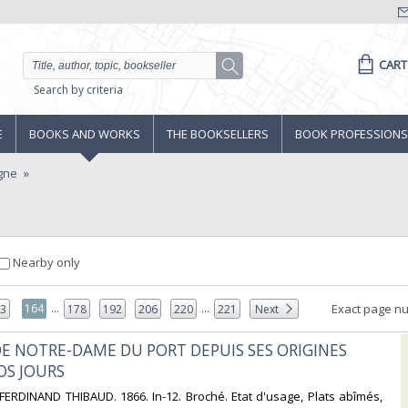
CART
Search by criteria
E
BOOKS AND WORKS
THE BOOKSELLERS
BOOK PROFESSIONS
gne
Nearby only
...
...
164
Exact page n
63
178
192
206
220
221
Next
 DE NOTRE-DAME DU PORT DEPUIS SES ORIGINES
S JOURS‎
ERDINAND THIBAUD. 1866. In-12. Broché. Etat d'usage, Plats abîmés,