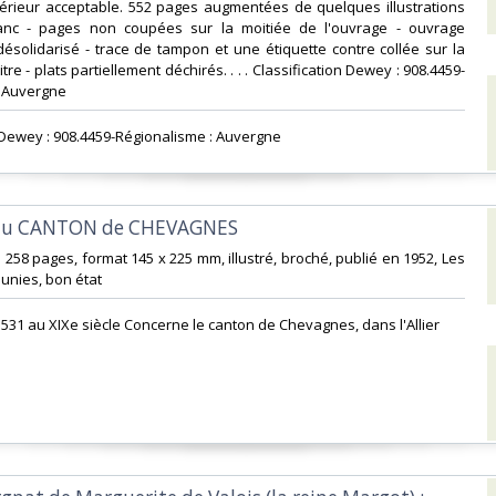
térieur acceptable. 552 pages augmentées de quelques illustrations
anc - pages non coupées sur la moitiée de l'ouvrage - ouvrage
désolidarisé - trace de tampon et une étiquette contre collée sur la
tre - plats partiellement déchirés. . . . Classification Dewey : 908.4459-
 Auvergne‎
n Dewey : 908.4459-Régionalisme : Auvergne‎
 du CANTON de CHEVAGNES‎
 258 pages, format 145 x 225 mm, illustré, broché, publié en 1952, Les
unies, bon état‎
 1531 au XIXe siècle Concerne le canton de Chevagnes, dans l'Allier‎