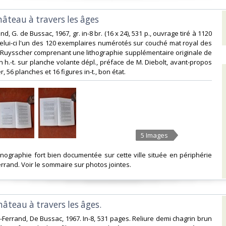
âteau à travers les âges ‎
nd, G. de Bussac, 1967, gr. in-8 br. (16 x 24), 531 p., ouvrage tiré à 1120
elui-ci l'un des 120 exemplaires numérotés sur couché mat royal des
 Ruysscher comprenant une lithographie supplémentaire originale de
 h.-t. sur planche volante dépl., préface de M. Diebolt, avant-propos
r, 56 planches et 16 figures in-t., bon état. ‎
5 Images
nographie fort bien documentée sur cette ville située en périphérie
rand. Voir le sommaire sur photos jointes. ‎
âteau à travers les âges. ‎
t-Ferrand, De Bussac, 1967. In-8, 531 pages. Reliure demi chagrin brun