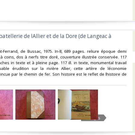
batellerie de lAllier et de la Dore (de Langeac à
nt-Ferrand, de Bussac, 1975. In-8, 689 pages. reliure époque demi
à coins, dos à nerfs titre doré, couverture illustrée conservée. 117
nches in texte et à pleine page. 117 ill. in texte, monumental travail
ble érudition sur la rivière Allier, cette artère de léconomie
ncue par le chemin de fer. Son histoire est le reflet de lhistoire de
5 Images