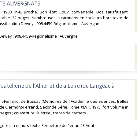
NTS AUVERGNATS‎
 1980. In-8. Broché. Bon état, Couv. convenable, Dos satisfaisant,
ptable. 32 pages. Nombreuses illustrations en couleurs hors texte de
. Classification Dewey : 908.4459-Régionalisme : Auvergne‎
n Dewey : 908.4459-Régionalisme : Auvergne‎
batellerie de l'Allier et de a Loire (de Langeac à
nt-Ferrand, de Bussac (Mémoires de l'Académie des Sciences, Belles
 de Clermont-Ferrand, Seconde Série, Tome XLVII), 1975, fort volume in
pages ; couverture illustrée ; traces de cachets. ‎
gures in et hors-texte. Fermeture du 1er au 23 Août‎