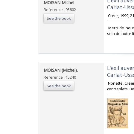
‎L'exil auv
‎MOISAN Michel‎
Carlat-Uss
Reference : 95802
‎ Créer, 1999, 2
See the book
‎ Merci de nou
sein de notre li
‎L'exil auv
‎MOISAN (Michel).‎
Carlat-Uss
Reference : 15240
‎ Nonette, Créer
See the book
contreplats. Bon