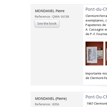
‎Pont-du-Ch
‎MONDANEL Pierre ‎
‎Clermont-Ferra
Reference : QWA-16138
exemplaires, c
See the book
Papeteries de
A. Cassagne en
de P.-F. Fournie
‎Importante mo
de Clermont-Fer
‎Pont-Du-Ch
‎MONDANEL (Pierre) ‎
‎ 1967 Clermon
Reference : 6356