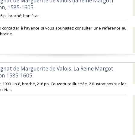
ergnat de Marguerite de Valois (la reine Margot) :
on, 1585-1605.‎
16 p., broché, bon état.‎
s contacter à l'avance si vous souhaitez consulter une référence au
brairie.‎
ergnat de Marguerite de Valois. La Reine Margot.
on 1585-1605.‎
, 1999 ; in-8, broché, 216 pp. Couverture illustrée. 2 illustrations sur les
 état. ‎