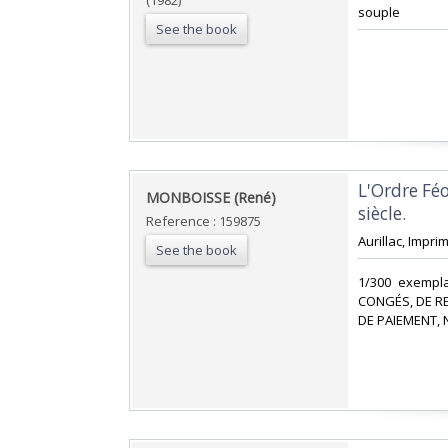
(1982)
souple ‎
See the book
‎L'Ordre F
‎MONBOISSE (René)‎
siècle.‎
Reference : 159875
‎Aurillac, Impr
See the book
‎1/300 exemp
CONGÉS, DE R
DE PAIEMENT, 