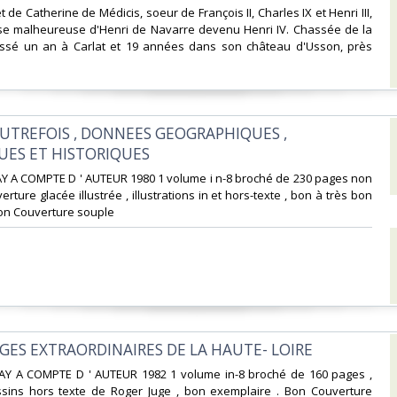
I et de Catherine de Médicis, soeur de François II, Charles IX et Henri III,
ouse malheureuse d'Henri de Navarre devenu Henri IV. Chassée de la
assé un an à Carlat et 19 années dans son château d'Usson, près
UTREFOIS , DONNEES GEOGRAPHIQUES ,
ES ET HISTORIQUES‎
AY A COMPTE D ' AUTEUR 1980 1 volume i n-8 broché de 230 pages non
rture glacée illustrée , illustrations in et hors-texte , bon à très bon
on Couverture souple ‎
GES EXTRAORDINAIRES DE LA HAUTE- LOIRE‎
LAY A COMPTE D ' AUTEUR 1982 1 volume in-8 broché de 160 pages ,
essins hors texte de Roger Juge , bon exemplaire . Bon Couverture