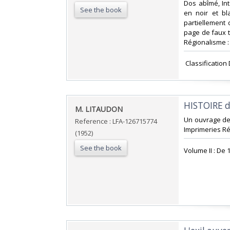
Dos abîmé, In
See the book
en noir et bl
partiellement 
page de faux ti
Régionalisme :
‎ Classificatio
‎HISTOIRE
‎M. LITAUDON‎
‎Un ouvrage de
Reference : LFA-126715774
Imprimeries Ré
(1952)
See the book
‎Volume II : De