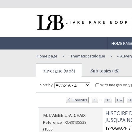
HOME PAG
Home page
Thematic catalogue
Auver
Auvergne (5508)
Sub topics (38)
Sort by
With images only
...
Previous
1
161
162
1
‎HISTOIRE
‎M. L'ABBE L.-A. CHAIX‎
JUSQU'A NO
Reference : RO30135538
‎TYPOGRAPHIE F
(1866)