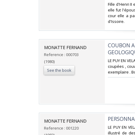
‎Fille d'Henri I
elle fut l'ép
cour elle a p
d'Issoire. ‎
‎COUBON A
‎MONATTE FERNAND‎
GEOLOGIQU
Reference : 000703
‎LE PUY EN VEL
(1980)
coupées , couve
See the book
exemplaire . B
‎PERSONNA
‎MONATTE FERNAND‎
‎LE PUY EN VE
Reference : 001220
illustré de d