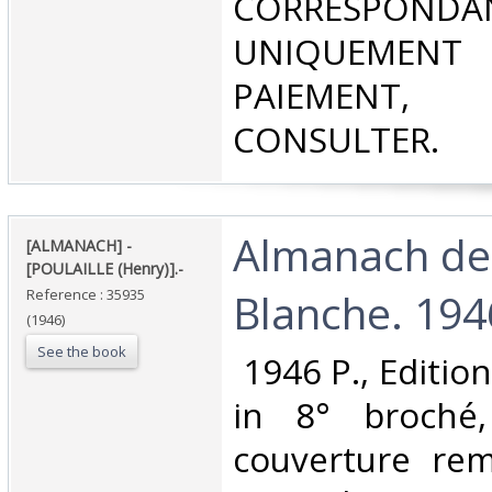
CORRESPONDA
UNIQUEMENT
PAIEMEN
CONSULTER.‎
‎Almanach de 
‎[ALMANACH] -
[POULAILLE (Henry)].-‎
Blanche. 1946
Reference : 35935
(1946)
See the book
‎ 1946 P., Editio
in 8° broché
couverture remp