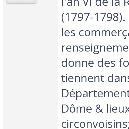
l'an VI de la
(1797-1798). 
les commerça
renseignemen
donne des fo
tiennent dans
Département
Dôme & lieu
circonvoisins