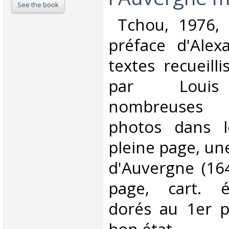
See the book
‎ Tchou, 1976, 
préface d'Alexa
textes recueill
par Louis
nombreuses 
photos dans l
pleine page, un
d'Auvergne (16
page, cart. éd
dorés au 1er p