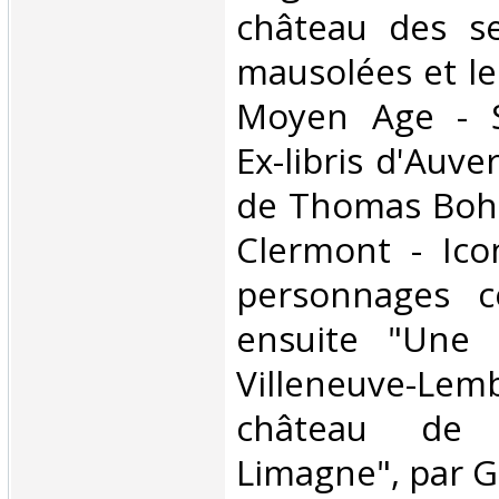
château des se
mausolées et le
Moyen Age - Si
Ex-libris d'Auve
de Thomas Bohi
Clermont - Ico
personnages cé
ensuite "Une
Villeneuve-L
château de 
Limagne", par Gi