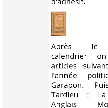
d'adhésif. ‎
‎Après le t
calendrier o
articles suiva
l'année polit
Garapon. Pu
Tardieu : La
Anglais - Mo