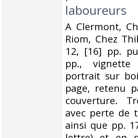
laboureurs‎
‎A Clermont, Ch
Riom, Chez Thi
12, [16] pp. pu
pp., vignette
portrait sur bo
page, retenu pa
couverture. Tr
avec perte de t
ainsi que pp. 1
lettre) et en 