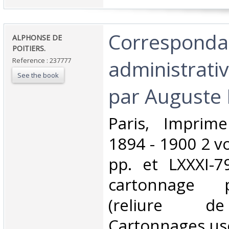
‎Correspond
‎ALPHONSE DE
POITIERS.‎
administrativ
Reference : 237777
See the book
par Auguste M
‎Paris, Imprime
1894 - 1900 2 vol
pp. et LXXXI-7
cartonnage 
(reliure de 
Cartonnages usé