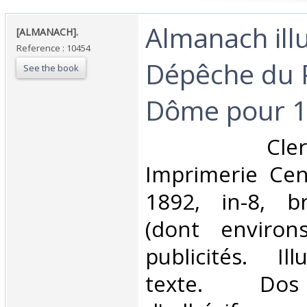
‎Almanach ill
‎[ALMANACH].‎
Reference : 10454
Dépêche du 
See the book
Dôme pour 18
‎ Clermon
Imprimerie Cent
1892, in-8, b
(dont enviro
publicités. Ill
texte. Dos