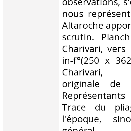
observations, s'
nous représent
Altaroche appor
scrutin. Planc
Charivari, vers 
in-f°(250 x 36
Charivari, l
originale de 
Représentants
Trace du pli
l'époque, si
général.‎