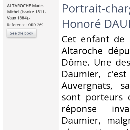
‎Portrait-cha
‎ALTAROCHE Marie-
Michel (Issoire 1811-
Vaux 1884).-‎
Honoré DAUM
Reference : ORD-269
See the book
‎Cet enfant de 
Altaroche dépu
Dôme. Une des
Daumier, c'est
Auvergnats, sa
sont porteurs d
réponse invar
Daumier, malg