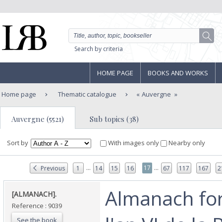
Search by criteria
HOME PAGE
BOOKS AND WORKS
Home page
Thematic catalogue
Auvergne
Auvergne (5521)
Sub topics (38)
Sort by
With images only
Nearby only
...
...
17
Previous
1
14
15
16
67
117
167
2
‎Almanach fo
‎[ALMANACH].‎
Reference : 9039
See the book