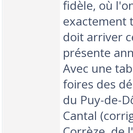
fidèle, où l'
exactement t
doit arriver c
présente ann
Avec une tab
foires des d
du Puy-de-D
Cantal (corri
Corrèze, de l