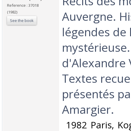
‎Récits des 
Reference : 37018
Auvergne. Hi
(1982)
See the book
légendes de 
mystérieuse.
d'Alexandre V
Textes recueil
présentés pa
Amargier.‎
‎ 1982 Paris, K