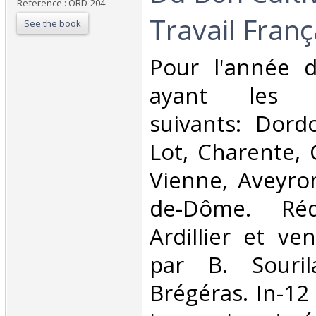
Reference : ORD-204
Travail França
See the book
‎Pour l'année 
ayant les d
suivants: Dord
Lot, Charente, 
Vienne, Aveyron
de-Dôme. Ré
Ardillier et v
par B. Sourila
Brégéras. In-12