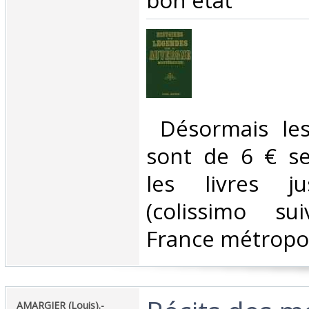
bon état‎
‎ Désormais les
sont de 6 € s
les livres j
(colissimo su
France métropoli
‎AMARGIER (Louis).-‎