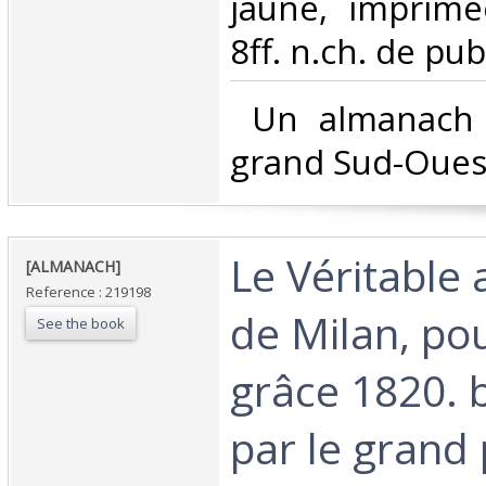
jaune, imprimé
8ff. n.ch. de publ
‎ Un almanach 
grand Sud-Ouest
‎Le Véritable
‎[ALMANACH] ‎
Reference : 219198
de Milan, pou
See the book
grâce 1820. b
par le grand