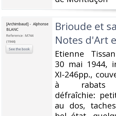
‎Brioude et s
‎[Archimbaud] - ‎ ‎Alphonse
BLANC‎
Notes d'Art et
Reference : M744
(1944)
See the book
‎Etienne Tissan
30 mai 1944, i
XI-246pp., couve
à rabats (
défraîchie: pet
au dos, taches
bel état, quelq