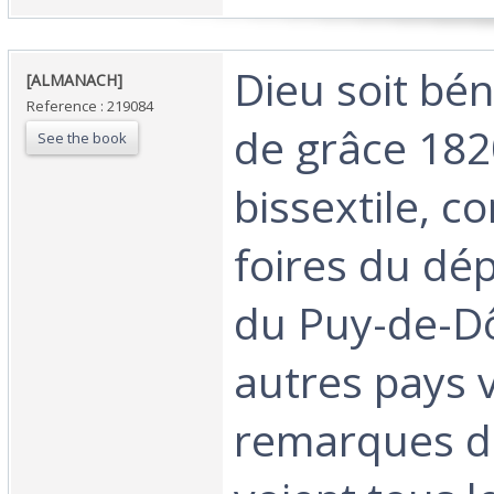
‎Dieu soit bén
‎[ALMANACH] ‎
Reference : 219084
de grâce 182
See the book
bissextile, c
foires du dé
du Puy-de-D
autres pays v
remarques d