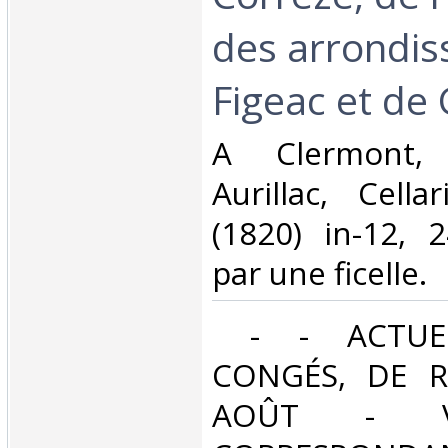
des arrondi
Figeac et de
‎A Clermont,
Aurillac, Cella
(1820) in-12, 
par une ficelle. ‎
‎ - - ACTUE
CONGÉS, DE R
AOÛT - V