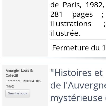
de Paris, 1982,
281 pages ;
illustrations
illustrée. ‎
‎ Fermeture du 1
‎"Histoires e
‎Amargier Louis &
Collectif‎
de l'Auvergn
Reference : RO80243106
(1969)
See the book
mystérieuse 