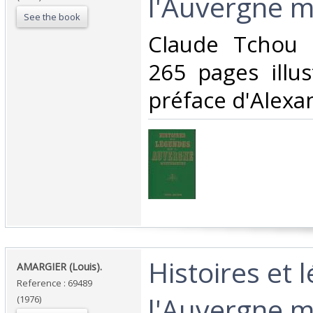
l'Auvergne m
See the book
‎Claude Tchou 
265 pages illus
préface d'Alexand
‎Histoires et
‎AMARGIER (Louis).‎
Reference : 69489
l'Auvergne m
(1976)