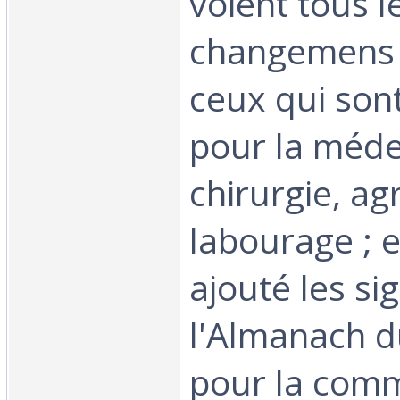
voient tous l
changemens d
ceux qui son
pour la méde
chirurgie, ag
labourage ; e
ajouté les si
l'Almanach d
pour la com