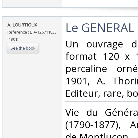
‎Le GENERAL
‎A. LOURTIOUX‎
Reference : LFA-126711833
(1901)
‎Un ouvrage d
See the book
format 120 x 
percaline orn
1901, A. Thori
Editeur, rare, bo
‎Vie du Généra
(1790-1877), 
de Montluçon‎