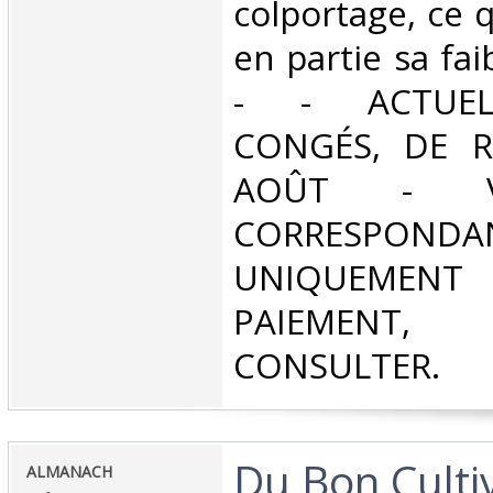
colportage, ce q
en partie sa fai
- - ACTUE
CONGÉS, DE R
AOÛT - V
CORRESPONDA
UNIQUEMENT
PAIEMEN
CONSULTER.‎
‎Du Bon Culti
‎ALMANACH‎