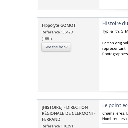
‎Histoire d
‎Hippolyte GOMOT‎
‎Typ. & lith. G
Reference : 36428
(1881)
‎Edition origin
See the book
représentant 
Photographies 
‎Le point é
‎[HISTOIRE] - DIRECTION
RÉGIONALE DE CLERMONT-
‎Chamalières, I.
Nombreuses car
FERRAND‎
Reference : H0291