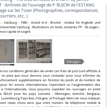
T : Archives de l'ouvrage de P. BUJON de l'ESTANG
age sur les Tixier (Photographies, correspondances,
urriers, etc.. )‎
 - Salzburg - 1980 - Grand In-4 - Broché - Institut für Anglistik und
Univeristät Salzburg - Illustrations en texte, certaines PP - 82 pages -
nvoi rapide et soigné ‎
6 Images
à nos conditions générales de vente :Les frais de port sont affichés à
f. Il se peut que nous devions vous contacter pour vous informer du
anchissement supplémentaire en fonction du poids et du nombre de
ut pour les envois internationaux Cependant vu l'augmentation des
x à l'internationale, nous pouvons expédier les ouvrages en point
L RELAY pour les pays suivants : Allemagne, Autriche, Belgique,
e, Luxembourg, Pays-Bas, Pologne, et Portugal. Merci de nous indiquer
point relais choisi ainsi que votre numéro de téléphone mobile &