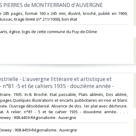
LES PIERRES de MONTFERRAND d'AUVERGNE‎
 285 pages, format 160 x 245 mm, illustré, broché, publié en 1969,
Bussac, tirage limité (n° 211/1000), bon état‎
arts, église, logis de cette commune du Puy-de-Dôme‎
strielle - L'auvergne littéraire et artistique et
- n°81 -5 et 6e cahiers 1935 - douzième année -‎
ttéraire. 1935. In-8. Broché. Etat passable, Plats abîmés, Dos abîmé,
pages.Quelques illustrations et encarts publicitaires en noir et blanc
exte. Ouvrage désolidarisé. Absence de dos. 1er plat avec déchirure.
at. A relier. n°81 - 5 et 6e cahier 1935 - douxième année.. . . .
 Dewey : 908.4459-Régionalisme : Auvergne‎
n Dewey : 908.4459-Régionalisme : Auvergne‎