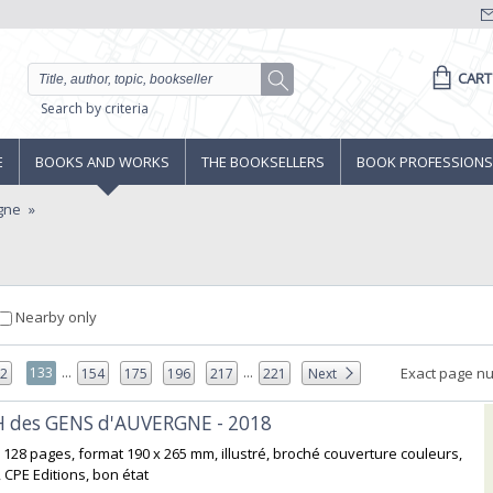
CART
Search by criteria
E
BOOKS AND WORKS
THE BOOKSELLERS
BOOK PROFESSIONS
gne
Nearby only
...
...
133
Exact page n
32
154
175
196
217
221
Next
 des GENS d'AUVERGNE - 2018‎
 128 pages, format 190 x 265 mm, illustré, broché couverture couleurs,
 CPE Editions, bon état‎