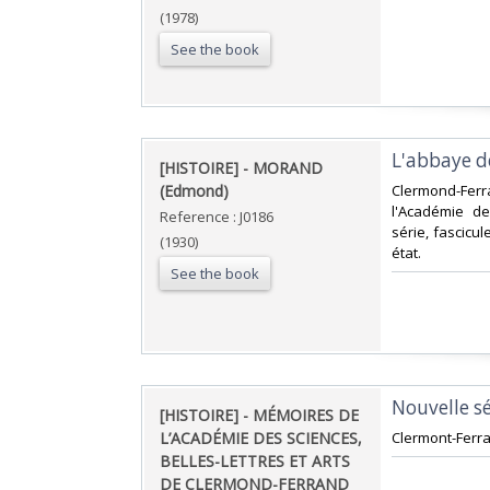
(1978)
See the book
‎L'abbaye d
‎[HISTOIRE] - MORAND
(Edmond)‎
‎Clermond-Ferr
l'Académie de
Reference : J0186
série, fascicul
(1930)
état.‎
See the book
‎Nouvelle sé
‎[HISTOIRE] - MÉMOIRES DE
L’ACADÉMIE DES SCIENCES,
‎Clermont-Ferra
BELLES-LETTRES ET ARTS
DE CLERMOND-FERRAND‎