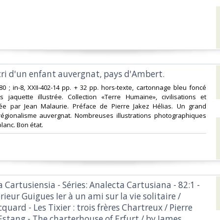
 cri d'un enfant auvergnat, pays d'Ambert. ‎
980 ; in-8, XXII-402-14 pp. + 32 pp. hors-texte, cartonnage bleu foncé
s jaquette illustrée. Collection «Terre Humaine», civilisations et
igée par Jean Malaurie. Préface de Pierre Jakez Hélias. Un grand
régionalisme auvergnat. Nombreuses illustrations photographiques
blanc. Bon état.‎
a Cartusiensia - Séries: Analecta Cartusiana - 82:1 -
rieur Guigues Ier à un ami sur la vie solitaire /
uard - Les Tixier : trois frères Chartreux / Pierre
Estang - The charterhouse of Erfurt / by James