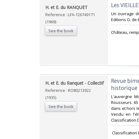
‎Les VIEIL
‎H. et E. du RANQUET‎
‎Un ouvrage de
Reference : LFA-126749171
Editions G. de 
(1969)
See the book
‎Château, remp
‎Revue bime
‎H. et E. du Ranquet - Collectif‎
historique 
Reference : RO80213922
‎L'auvergne li
(1935)
Rousseurs. 65 
See the book
dans et hors t
Vendu en l'ét
Classification
‎ Classificatio