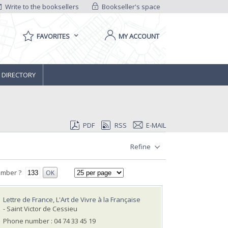
Write to the booksellers
Bookseller's space
FAVORITES
MY ACCOUNT
 DIRECTORY
PDF
RSS
E-MAIL
Refine
umber ?
OK
Lettre de France, L'Art de Vivre à la Française
- Saint Victor de Cessieu
Phone number : 04 74 33 45 19