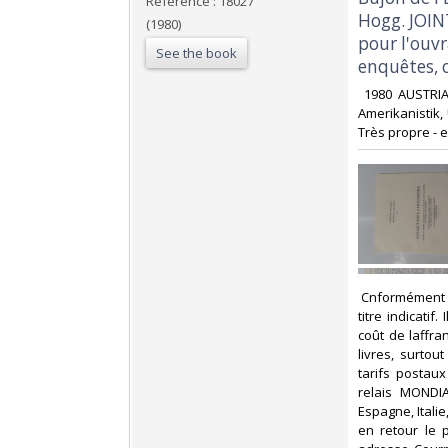
Reference : 18027
Hogg. JOIN
(1980)
pour l'ouvr
See the book
enquêtes, co
‎ 1980 AUSTRIA
Amerikanistik, 
Très propre - e
‎ Cnformément 
titre indicati
coût de laffr
livres, surto
tarifs postau
relais MONDIA
Espagne, Itali
en retour le 