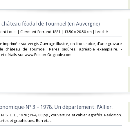
u château féodal de Tournoël (en Auvergne)‎
. Mont-Louis | Clermont-Ferrand 1881 | 13.50 x 20.50 cm | broché‎
ale imprimée sur vergé. Ouvrage illustré, en frontispice, d'une gravure
le château de Tournoël. Rares piqûres, agréable exemplaire. -
et détails sur www.Edition-Originale.com -‎
conomique-N° 3 – 1978. Un département: l'Allier. ‎
 N. S. E. E., 1978 ; in-4, 88 pp., couverture et cahier agrafés. Réédition.
tes et graphiques. Bon état.‎