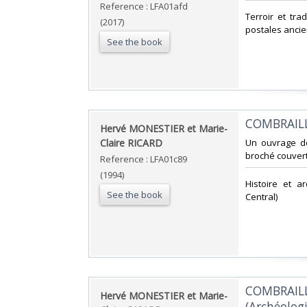
Reference : LFA01afd
‎Terroir et tra
(2017)
postales ancie
See the book
‎COMBRAILL
‎Hervé MONESTIER et Marie-
Claire RICARD‎
‎Un ouvrage d
broché couvert
Reference : LFA01c89
(1994)
‎Histoire et 
See the book
Central)‎
‎COMBRAILL
‎Hervé MONESTIER et Marie-
(Archéologie