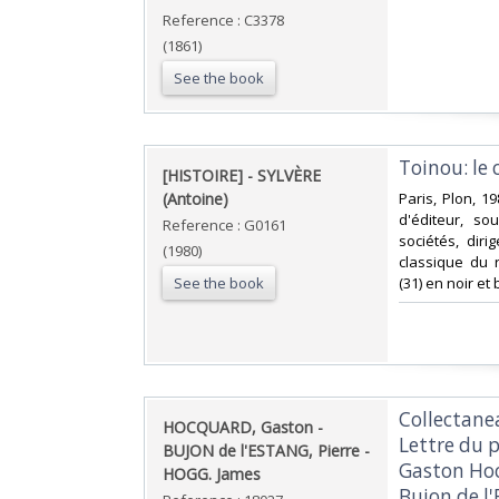
Reference : C3378
(1861)
See the book
‎Toinou: le
‎[HISTOIRE] - SYLVÈRE
(Antoine)‎
‎Paris, Plon, 1
d'éditeur, sou
Reference : G0161
sociétés, dir
(1980)
classique du 
See the book
(31) en noir et 
‎Collectane
‎HOCQUARD, Gaston -
Lettre du p
BUJON de l'ESTANG, Pierre -
Gaston Hocq
HOGG. James ‎
Bujon de l'