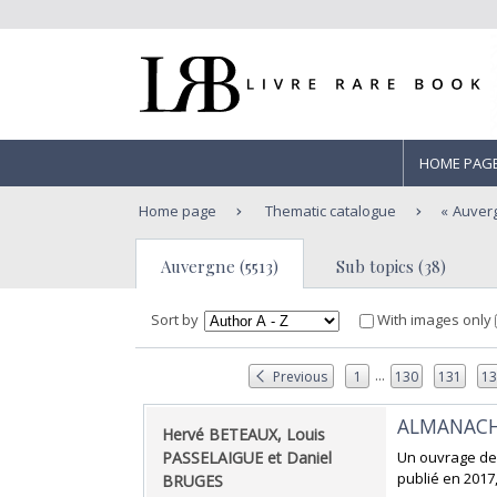
HOME PAG
Home page
Thematic catalogue
Auver
Auvergne (5513)
Sub topics (38)
Sort by
With images only
...
Previous
1
130
131
1
‎ALMANACH
‎Hervé BETEAUX, Louis
PASSELAIGUE et Daniel
‎Un ouvrage de
publié en 2017,
BRUGES‎