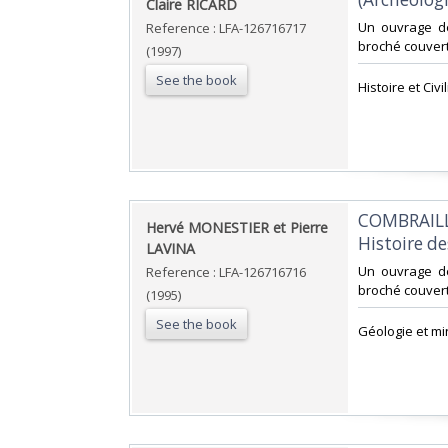
Claire RICARD‎
‎Un ouvrage d
Reference : LFA-126716717
broché couvert
(1997)
See the book
‎Histoire et Civ
‎COMBRAILL
‎Hervé MONESTIER et Pierre
Histoire de
LAVINA‎
‎Un ouvrage d
Reference : LFA-126716716
broché couvert
(1995)
See the book
‎Géologie et mi