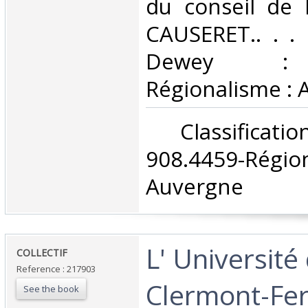
du conseil de l
CAUSERET.. . . .
Dewey : 
Régionalisme : 
‎ Classifica
908.4459-Rég
Auvergne‎
‎L' Université
‎COLLECTIF ‎
Reference : 217903
Clermont-Fer
See the book