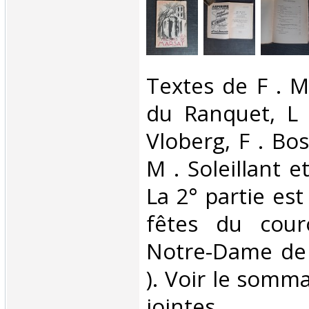
‎Textes de F . M
du Ranquet, L 
Vloberg, F . Bos
M . Soleillant e
La 2° partie es
fêtes du cou
Notre-Dame de 
). Voir le somm
jointes. ‎