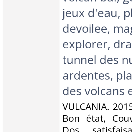
jeux d'eau, p
devoilee, m
explorer, dra
tunnel des n
ardentes, pl
des volcans e
‎VULCANIA. 2015
Bon état, Couv
Dos satisfaisa