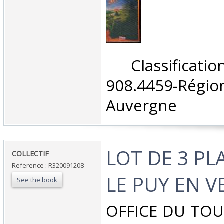
‎ Classifica
908.4459-Rég
Auvergne‎
‎LOT DE 3 P
‎COLLECTIF‎
Reference : R320091208
LE PUY EN VE
See the book
‎OFFICE DU TO