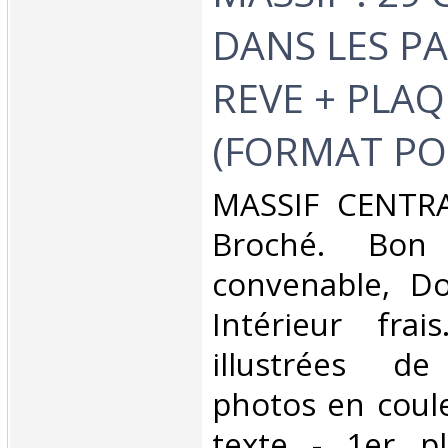
DANS LES P
REVE + PLA
(FORMAT POC
‎MASSIF CENTRA
Broché. Bon 
convenable, Dos
Intérieur fra
illustrées d
photos en coule
texte - 1er pl