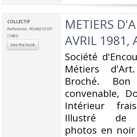
‎METIERS D'A
‎COLLECTIF‎
Reference : RO40213197
AVRIL 1981,
(1981)
See the book
‎Société d'Enc
Métiers d'Art
Broché. Bon 
convenable, Dos
Intérieur fra
Illustré de
photos en noir