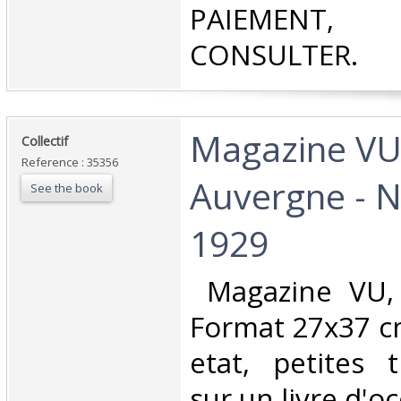
PAIEMEN
CONSULTER.‎
‎Magazine VU
‎Collectif ‎
Reference : 35356
Auvergne - 
See the book
1929 ‎
‎ Magazine VU,
Format 27x37 c
etat, petites 
sur un livre d'oc