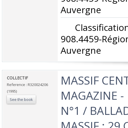
Auvergne‎
‎ Classifica
908.4459-Rég
Auvergne‎
‎MASSIF CEN
‎COLLECTIF‎
Reference : R320024206
MAGAZINE - 
(1995)
See the book
N°1 / BALLA
MASSIF : 29 