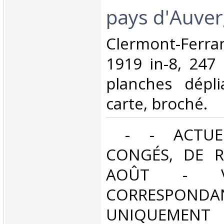
pays d'Auver
‎Clermont-Ferr
1919 in-8, 247 pp
planches dépl
carte, broché. ‎
‎ - - ACTUE
CONGÉS, DE R
AOÛT - V
CORRESPONDA
UNIQUEMENT