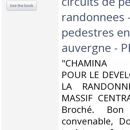
circuits de pe
See the book
randonnees - 
pedestres en
auvergne - PR
‎"CHAMINA A
POUR LE DEVE
LA RANDONN
MASSIF CENTRAL
Broché. Bon 
convenable, Dos