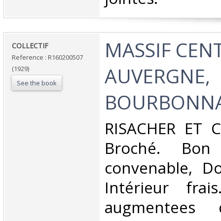
‎MASSIF CEN
‎COLLECTIF‎
Reference : R160200507
AUVERGNE,
(1929)
See the book
BOURBONNAI
‎RISACHER ET CI
Broché. Bon 
convenable, Dos
Intérieur fra
augmentees d