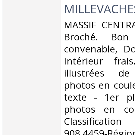
MILLEVACHES.
‎MASSIF CENTRA
Broché. Bon 
convenable, Dos
Intérieur fra
illustrées d
photos en coule
texte - 1er pl
photos en cou
Classificat
908.4459-Rég