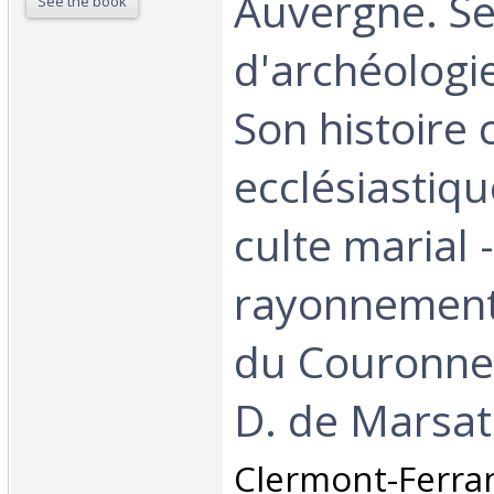
Auvergne. Se
See the book
d'archéologie
Son histoire c
ecclésiastiqu
culte marial 
rayonnement 
du Couronne
D. de Marsat 
‎Clermont-Ferra