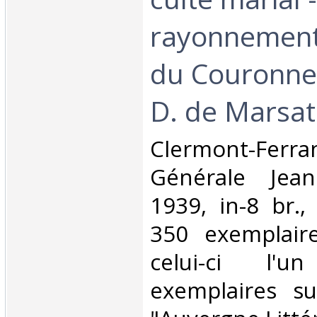
rayonnement 
du Couronne
D. de Marsat 
‎Clermont-Ferra
Générale Jea
1939, in-8 br.,
350 exemplair
celui-ci l'
exemplaires su