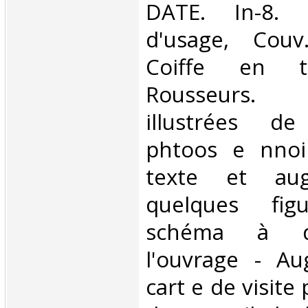
DATE. In-8. 
d'usage, Couv
Coiffe en t
Rousseurs.
illustrées d
phtoos e nnoi
texte et au
quelques fi
schéma à dé
l'ouvrage - A
cart e de visite