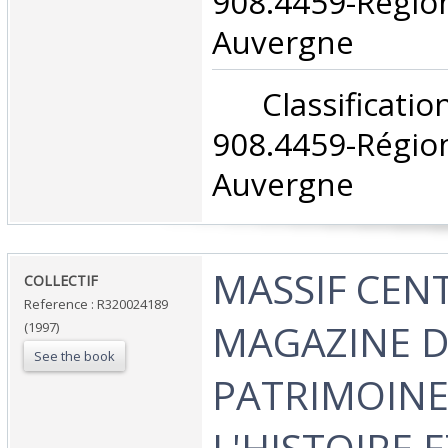
908.4459-Rég
Auvergne‎
‎ Classifica
908.4459-Rég
Auvergne‎
‎MASSIF CEN
‎COLLECTIF‎
Reference : R320024189
MAGAZINE 
(1997)
See the book
PATRIMOINE
L'HISTOIRE E