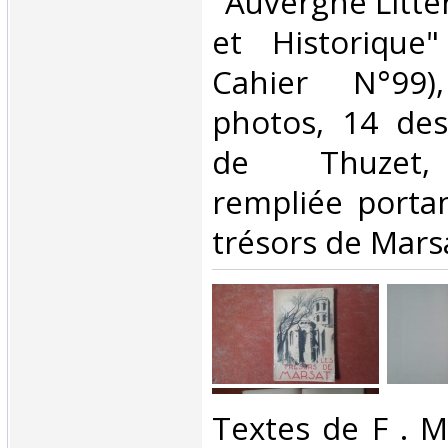
"Auvergne Littér
et Historique
Cahier N°99), 
photos, 14 des
de Thuzet, 
rempliée portan
trésors de Marsat
‎Textes de F . M