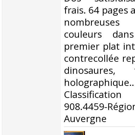
frais. 64 pages
nombreuses
couleurs dan
premier plat int
contrecollée re
dinosaures,
holographiq
Classificat
908.4459-Rég
Auvergne‎