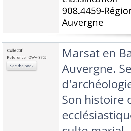
908.4459-Rég
Auvergne‎
‎Marsat en B
‎Collectif ‎
Reference : QWA-8765
Auvergne. Se
See the book
d'archéologie
Son histoire c
ecclésiastiqu
culte marial 