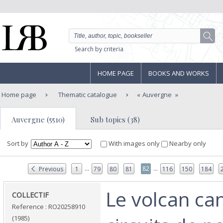
Search by criteria
HOME PAGE
BOOKS AND WORKS
Home page
Thematic catalogue
Auvergne
Auvergne (5510)
Sub topics (38)
Sort by
With images only
Nearby only
...
...
82
Previous
1
79
80
81
116
150
184
‎Le volcan can
‎COLLECTIF‎
Reference : RO20258910
(1985)