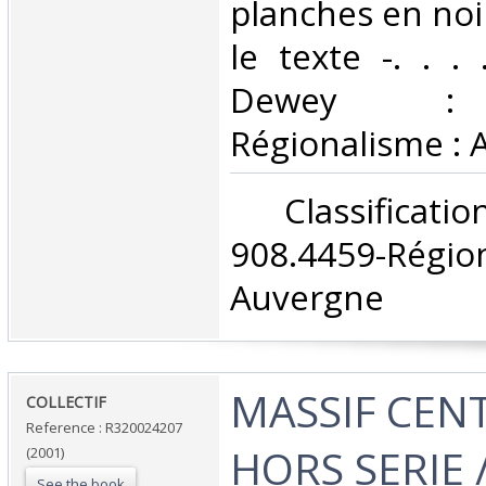
planches en noi
le texte -. . . 
Dewey : 
Régionalisme : 
‎ Classifica
908.4459-Rég
Auvergne‎
‎MASSIF CEN
‎COLLECTIF‎
Reference : R320024207
HORS SERIE 
(2001)
See the book