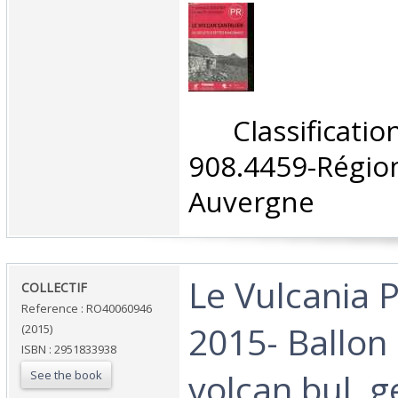
‎ Classifica
908.4459-Rég
Auvergne‎
‎Le Vulcania P
‎COLLECTIF‎
Reference : RO40060946
2015- Ballon
(2015)
ISBN : 2951833938
volcan bul, g
See the book