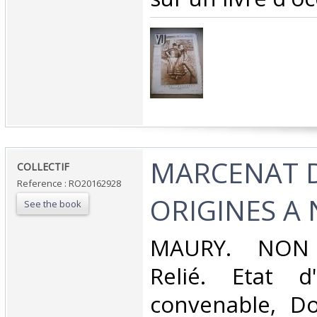
‎MARCENAT 
‎COLLECTIF‎
Reference : RO20162928
ORIGINES A 
See the book
‎MAURY. NON 
Relié. Etat d
convenable, Dos