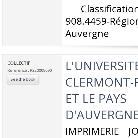
‎ Classifica
908.4459-Rég
Auvergne‎
‎L'UNIVERSIT
‎COLLECTIF‎
Reference : R320009690
CLERMONT-
See the book
ET LE PAYS
D'AUVERGNE.
‎IMPRIMERIE 