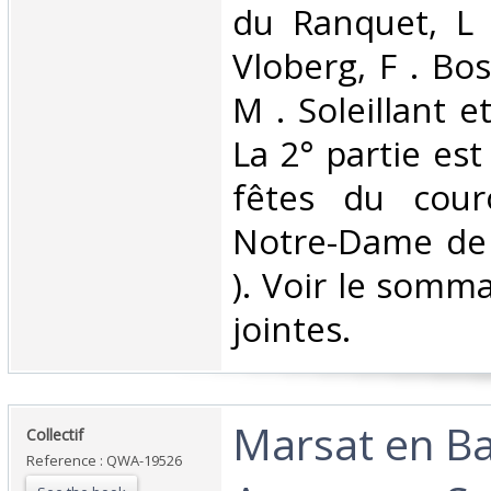
du Ranquet, L 
Vloberg, F . Bos
M . Soleillant e
La 2° partie es
fêtes du cou
Notre-Dame de 
). Voir le somm
jointes. ‎
‎Marsat en B
‎Collectif ‎
Reference : QWA-19526