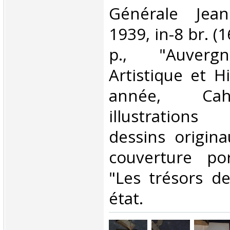
Générale Jea
1939, in-8 br. (1
p., "Auvergn
Artistique et H
année, Cah
illustration
dessins origin
couverture por
"Les trésors d
état. ‎