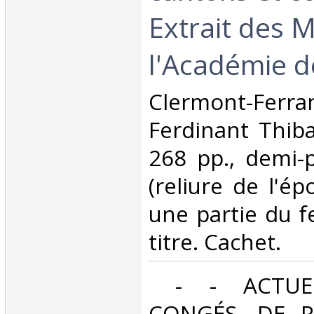
Extrait des 
l'Académie d
‎Clermont-Ferra
Ferdinant Thiba
268 pp., demi-p
(reliure de l'é
une partie du fe
titre. Cachet.‎
‎ - - ACTUE
CONGÉS, DE R