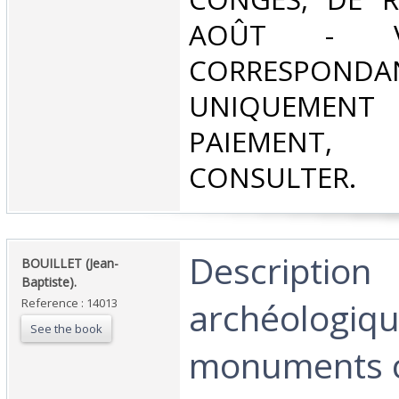
AOÛT - V
CORRESPONDA
UNIQUEMENT
PAIEMEN
CONSULTER.‎
‎Description
‎BOUILLET (Jean-
Baptiste).‎
archéologiqu
Reference : 14013
See the book
monuments c