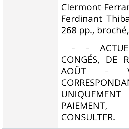
‎Clermont-Ferra
Ferdinant Thiba
268 pp., broché, 
‎ - - ACTUE
CONGÉS, DE R
AOÛT - V
CORRESPONDA
UNIQUEMENT
PAIEMEN
CONSULTER.‎