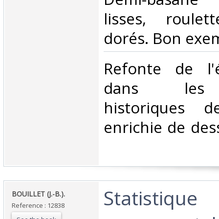
lisses, roulet
dorés. Bon exemp
‎Refonte de l'
dans les 
historiques d
enrichie de des
‎Statistique
‎BOUILLET (J.-B.).‎
Reference : 12838