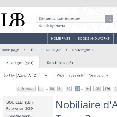
Search by criteria
HOME PAGE
BOOKS AND WORKS
Home page
Thematic catalogue
Auvergne
Auvergne (5511)
Sub topics (38)
Sort by
With images only
Nearby only
...
...
53
Previous
1
50
51
52
94
135
176
2
‎Nobiliaire d
‎BOUILLET (J.B.). ‎
Reference : 5039
See the book