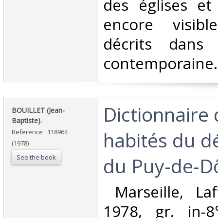
des églises et
encore visib
décrits dans l
contemporaine. 
‎Dictionnaire
‎BOUILLET (Jean-
Baptiste).‎
habités du 
Reference : 118964
(1978)
See the book
du Puy-de-D
‎ Marseille, Laf
1978, gr. in-8