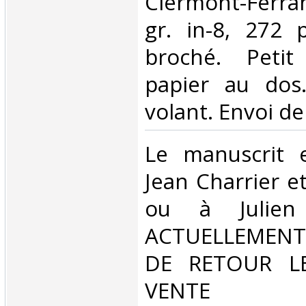
‎Clermont-Ferra
gr. in-8, 272 p
broché. Peti
papier au dos
volant. Envoi de 
‎Le manuscrit 
Jean Charrier e
ou à Julien
ACTUELLEMENT
DE RETOUR L
VENT