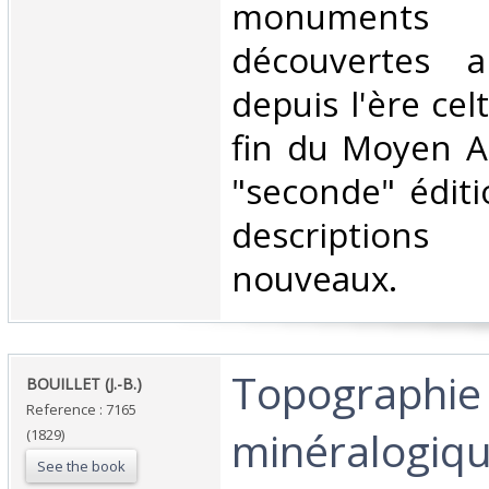
monument
découvertes ar
depuis l'ère cel
fin du Moyen A
"seconde" éditi
descriptions
nouveaux. ‎
‎Topographie
‎BOUILLET (J.-B.)‎
Reference : 7165
minéralogiq
(1829)
See the book