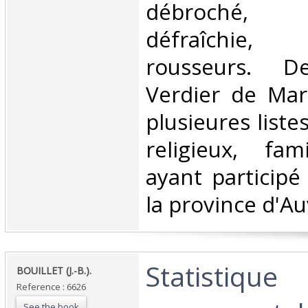
débroché, 
défraîchie
rousseurs. 
Verdier de Marc
plusieures liste
religieux, fami
ayant participé 
la province d'Au
‎Statistique
‎BOUILLET (J.-B.).‎
Reference : 6626
See the book