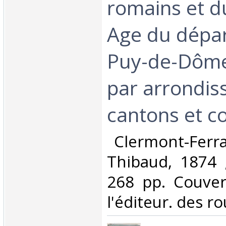
romains et 
Age du dépa
Puy-de-Dôme
par arrondis
cantons et c
‎ Clermont-Ferr
Thibaud, 1874 ;
268 pp. Couver
l'éditeur. des ro