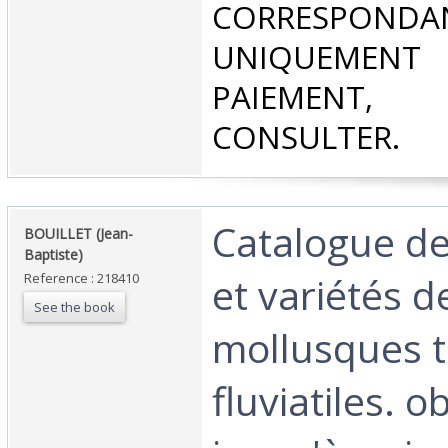
CORRESPONDA
UNIQUEMENT
PAIEMEN
CONSULTER.‎
‎Catalogue d
‎BOUILLET (Jean-
Baptiste)‎
et variétés d
Reference : 218410
See the book
mollusques t
fluviatiles. 