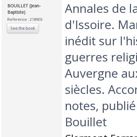
‎Annales de la
‎BOUILLET (Jean-
Baptiste)‎
d'Issoire. Ma
Reference : 218903
See the book
inédit sur l'h
guerres reli
Auvergne aux
siècles. Acc
notes, publié 
Bouillet‎