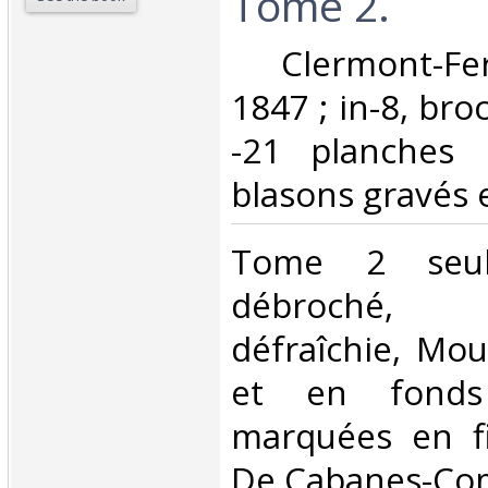
Tome 2. ‎
‎ Clermont-Fe
1847 ; in-8, bro
-21 planches 
blasons gravés e
‎Tome 2 seul
débroché, 
défraîchie, Mou
et en fond
marquées en f
De Cabanes-Comb