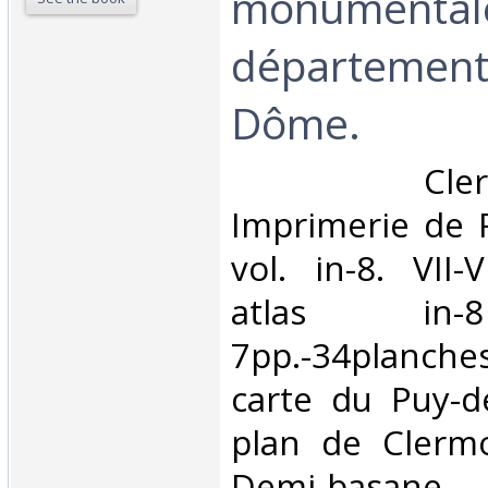
monumental
département
Dôme.‎
‎ Clermon
Imprimerie de P
vol. in-8. VII-
atlas in-
7pp.-34planch
carte du Puy-
plan de Clermo
Demi-basane