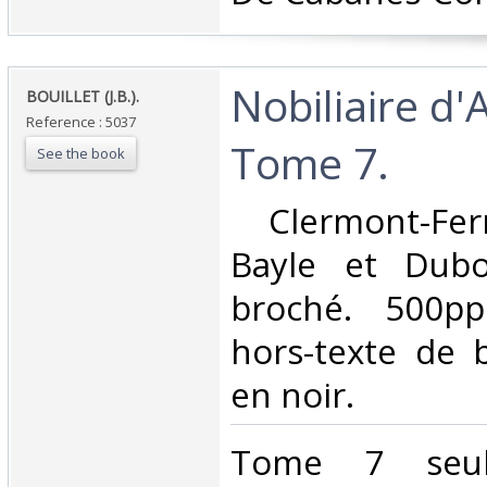
‎Nobiliaire d
‎BOUILLET (J.B.). ‎
Reference : 5037
Tome 7. ‎
See the book
‎ Clermont-Fer
Bayle et Dubo
broché. 500pp
hors-texte de 
en noir. ‎
‎Tome 7 seul