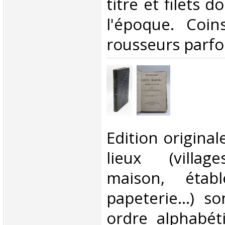
titre et filets d
l'époque. Coin
rousseurs parfo
‎Edition origina
lieux (villag
maison, établ
papeterie...) s
ordre alphabét