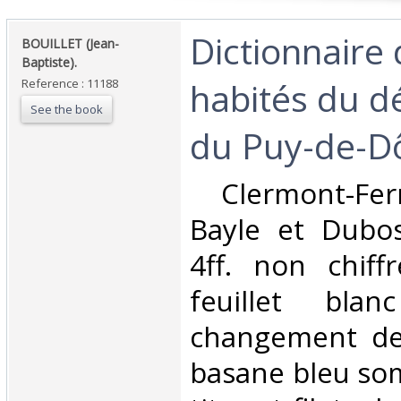
‎Dictionnaire
‎BOUILLET (Jean-
Baptiste).‎
habités du 
Reference : 11188
See the book
du Puy-de-D
‎ Clermont-Fer
Bayle et Dubos
4ff. non chiff
feuillet bla
changement de 
basane bleu som