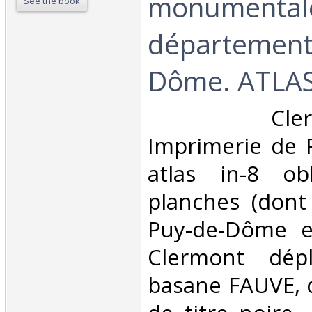
monumental
See the book
département
Dôme. ATLAS
‎ Clermon
Imprimerie de P
atlas in-8 ob
planches (dont
Puy-de-Dôme e
Clermont dépl
basane FAUVE, d