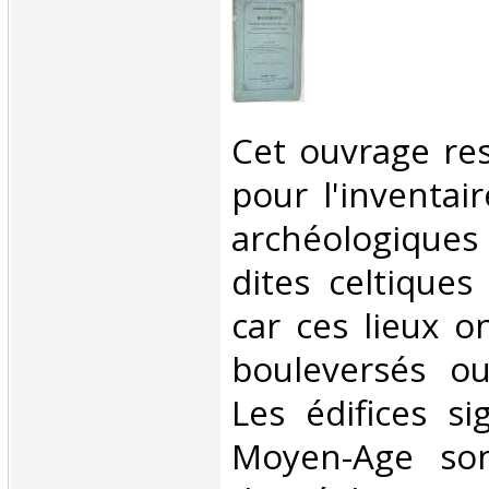
‎Cet ouvrage re
pour l'inventai
archéologiques
dites celtiques
car ces lieux o
bouleversés ou
Les édifices si
Moyen-Age son