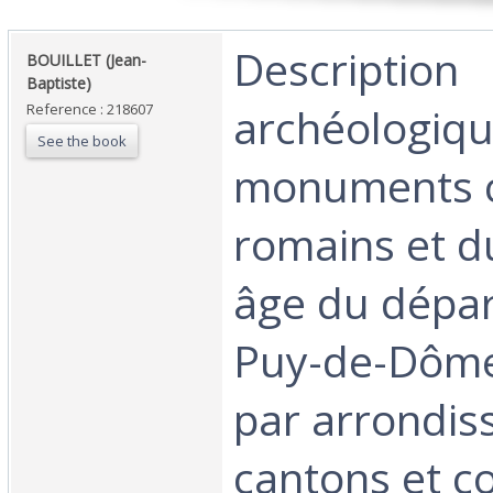
‎Description
‎BOUILLET (Jean-
Baptiste)‎
archéologiqu
Reference : 218607
See the book
monuments c
romains et 
âge du dépa
Puy-de-Dôme
par arrondis
cantons et 