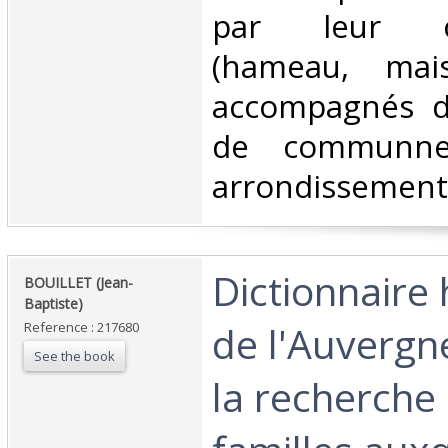
par leur car
(hameau, maiso
accompagnés de
de communne
arrondissement.
‎Dictionnaire
‎BOUILLET (Jean-
Baptiste)‎
de l'Auvergne
Reference : 217680
See the book
la recherche