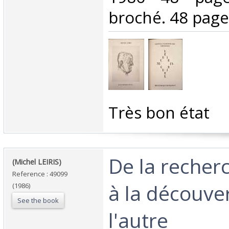
broché. 48 pages
‎Très bon état‎
‎De la recherc
‎(Michel LEIRIS) ‎
Reference : 49099
à la découve
(1986)
See the book
l'autre‎