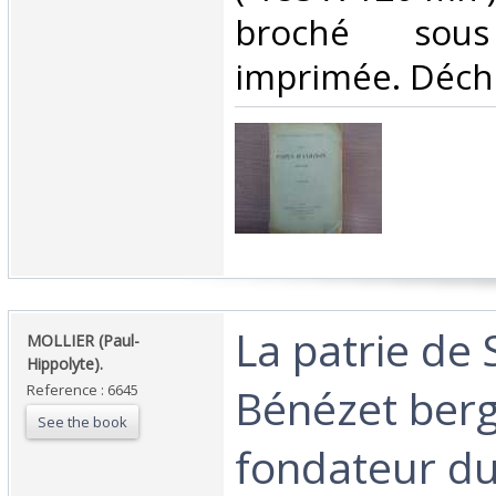
broché sous
imprimée. Déchi
‎La patrie de 
‎MOLLIER (Paul-
Hippolyte).‎
Bénézet ber
Reference : 6645
See the book
fondateur du