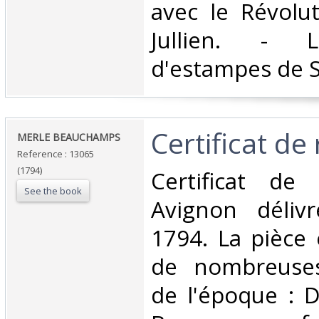
avec le Révolu
Jullien. - L
d'estampes de So
‎Certificat de
‎MERLE BEAUCHAMPS‎
Reference : 13065
(1794)
‎Certificat de
See the book
Avignon déliv
1794. La pièce 
de nombreuses
de l'époque : D