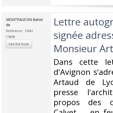
‎Lettre auto
‎MONTFAUCON Baron
de‎
signée adres
Reference : 13061
(1828)
See the book
Monsieur Art
‎Dans cette le
d'Avignon s'adr
Artaud de Lyo
presse l'arch
propos des co
Calvet … en feu