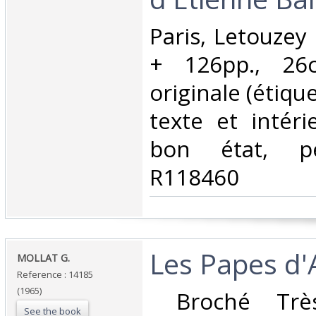
‎Paris, Letouzey
+ 126pp., 26c
originale (étique
texte et intéri
bon état, p
R118460‎
‎Les Papes d'
‎MOLLAT G.‎
Reference : 14185
(1965)
‎ Broché Trè
See the book