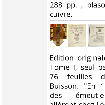
288 pp. , blas
cuivre.‎
‎Edition origina
Tome I, seul p
76 feuilles 
Buisson. "En 
des émeutier
allèrent chez l'