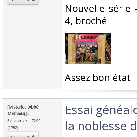
Nouvelle série 
4, broché‎
‎Assez bon état ‎
‎Essai généal
‎[Mistarlet (Abbé
Mathieu)] :‎
la noblesse 
Reference : 17290
(1782)
See the book