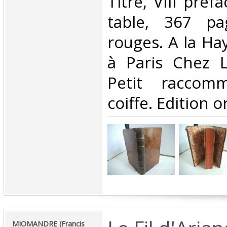
Titre, VIII préf
table, 367 pa
rouges. A la Ha
à Paris Chez L
Petit raccom
coiffe. Edition or
‎MIOMANDRE (Francis