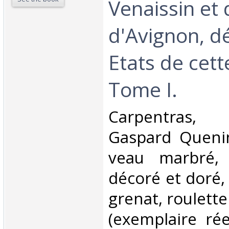
Venaissin et d
d'Avignon, d
Etats de cett
Tome I.‎
‎Carpentras,
Gaspard Quenin
veau marbré,
décoré et doré, 
grenat, roulette
(exemplaire rée