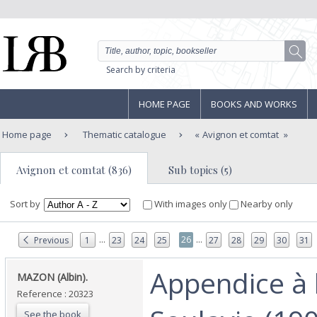
Search by criteria
HOME PAGE
BOOKS AND WORKS
Home page
Thematic catalogue
Avignon et comtat
Avignon et comtat (836)
Sub topics (5)
Sort by
With images only
Nearby only
...
...
26
Previous
1
23
24
25
27
28
29
30
31
‎Appendice à 
‎MAZON (Albin).‎
Reference : 20323
See the book