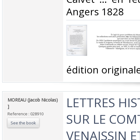
Angers 1828 ‎
‎édition originale
‎LETTRES HI
‎MOREAU (Jacob Nicolas)
]‎
SUR LE COM
Reference : 028910
See the book
VENAISSIN E