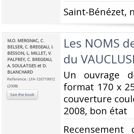
‎Saint-Bénézet, n
‎Les NOMS d
‎M.O. MERGNAC, C.
BELSER, C. BREGEAU, I.
BESSON, L. MILLET, V.
du VAUCLUSE
PALFREY, C. BREGEAU,
A. SOULATGES et D.
‎Un ouvrage d
BLANCHARD‎
Reference : LFA-126719912
format 170 x 2
(2008)
See the book
couverture coul
2008, bon état‎
‎Recensement