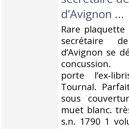
d’Avignon ...‎
‎Rare plaquette 
secrétaire d
d’Avignon se d
concussion. 
porte l’ex-lib
Tournal. Parfai
sous couvertu
muet blanc. tr
s.n. 1790 1 vol