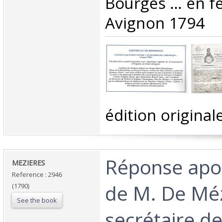
Bourges … en fe
Avignon 1794 ‎
‎édition originale
‎Réponse apo
‎MEZIERES‎
Reference : 2946
de M. De Méz
(1790)
See the book
secrétaire de 