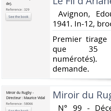
‎Le Fil d'Ariane
de).‎
Reference : 329
‎ Avignon, Edo
See the book
1941. In-12, broc
‎Premier tirage 
que 35 ex
numérotés).
demande.‎
‎Miroir du Ru
‎Miroir du Rugby -
Directeur : Maurice Vidal ‎
Reference : 58066
‎ N° 99 - Déc
See the book