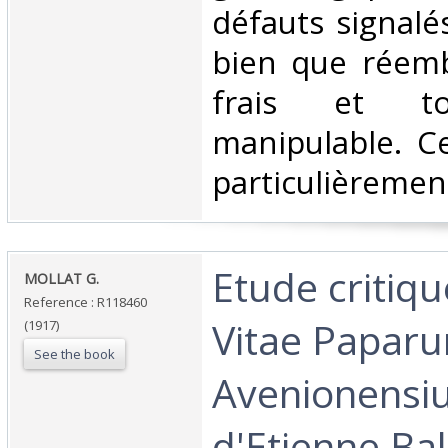
défauts signalés
bien que réemb
frais et t
manipulable. C
particulièrement 
‎Etude critiqu
‎MOLLAT G.‎
Reference : R118460
Vitae Papar
(1917)
See the book
Avenionensi
d'Etienne Bal