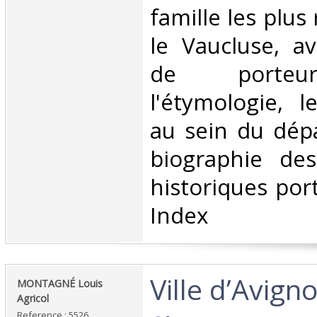
famille les plu
le Vaucluse, a
de porteur
l'étymologie, l
au sein du dép
biographie de
historiques por
Index‎
‎Ville d’Avig
‎MONTAGNÉ Louis
Agricol‎
Reference : 5526