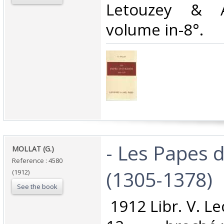
Letouzey & 
volume in-8°.‎
‎- Les Papes 
‎MOLLAT (G.) ‎
Reference : 4580
(1305-1378)‎
(1912)
See the book
‎ 1912 Libr. V. L