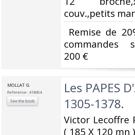
12 broché,xv-
couv.,petits man
‎ Remise de 20
commandes su
200 €‎
‎Les PAPES 
‎MOLLAT G.‎
Reference : 418454
1305-1378.‎
See the book
‎Victor Lecoffre
( 185 X 120 mn 