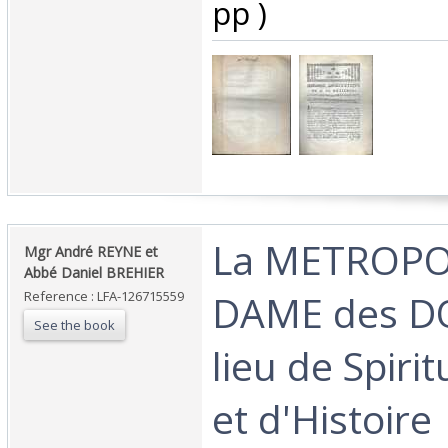
pp )‎
‎La METROP
‎Mgr André REYNE et
Abbé Daniel BREHIER‎
DAME des D
Reference : LFA-126715559
See the book
lieu de Spirit
et d'Histoire‎