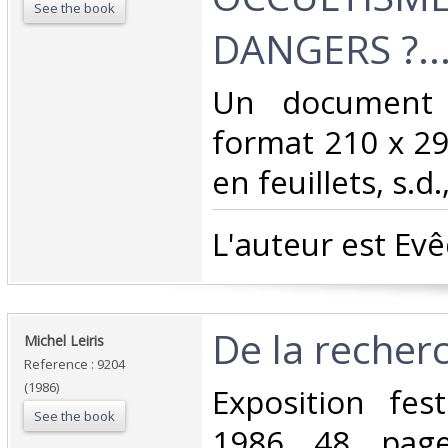
See the book
DANGERS ?...
‎Un document
format 210 x 29
en feuillets, s.d.
‎L'auteur est Ev
‎De la recherc
‎Michel Leiris‎
Reference : 9204
(1986)
‎Exposition fes
See the book
1986 48 page