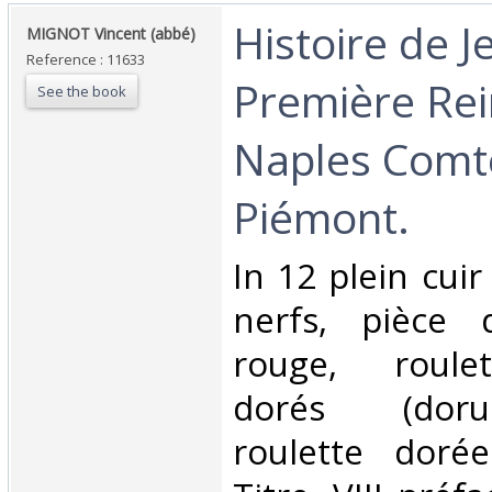
‎Histoire de 
‎MIGNOT Vincent (abbé) ‎
Reference : 11633
Première Rei
See the book
Naples Comt
Piémont. ‎
‎In 12 plein cui
nerfs, pièce d
rouge, roulet
dorés (doru
roulette doré