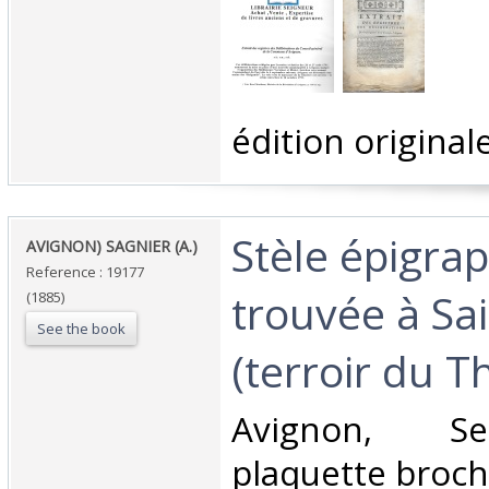
‎édition originale
‎Stèle épigra
‎AVIGNON) SAGNIER (A.)‎
Reference : 19177
trouvée à Sa
(1885)
See the book
(terroir du Th
‎Avignon, S
plaquette broché