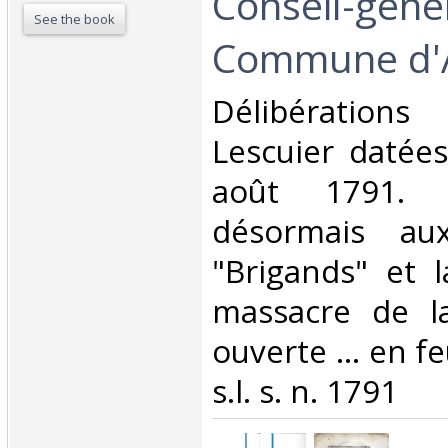
Conseil-génér
See the book
Commune d'A
‎Délibérations
Lescuier datée
août 1791. 
désormais au
"Brigands" et l
massacre de la
ouverte … en fe
s.l. s. n. 1791 ‎