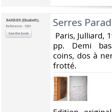
‎Serres Paradis
‎BARBIER (Elisabeth). ‎
Reference : 1061
‎ Paris, Julliard,
See the book
pp. Demi bas
coins, dos à ne
frotté.‎