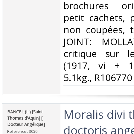
brochures ori
petit cachets, 
non coupées, t
JOINT: MOLLA
critique sur l
(1917, vi + 12
5.1kg., R106770‎
‎Moralis divi
‎BANCEL (L.) [Saint
Thomas d'Aquin] [
Docteur Angélique]‎
doctoris ange
Reference : 3050