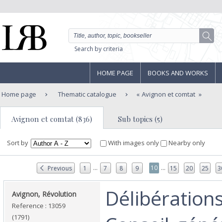
Search by criteria
HOME PAGE
BOOKS AND WORKS
Home page
Thematic catalogue
Avignon et comtat
Avignon et comtat (836)
Sub topics (5)
Sort by
With images only
Nearby only
...
...
10
Previous
1
7
8
9
15
20
25
3
‎Délibération
‎Avignon, Révolution‎
Reference : 13059
(1791)