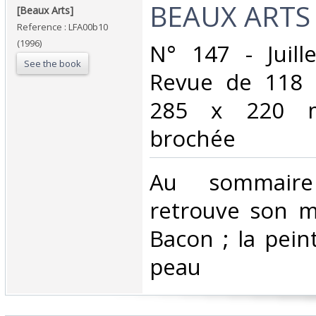
‎BEAUX ARTS‎
‎[Beaux Arts]‎
Reference : LFA00b10
(1996)
‎N° 147 - Juill
See the book
Revue de 118 
285 x 220 mm
brochée‎
‎Au sommair
retrouve son m
Bacon ; la pein
peau‎