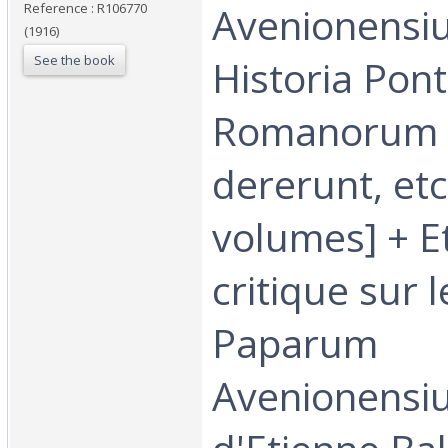
Avenionensi
Reference : R106770
(1916)
See the book
Historia Pon
Romanorum qu
dererunt, etc
volumes] + E
critique sur l
Paparum
Avenionensi