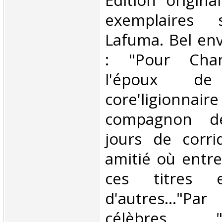
‎Edition origin
exemplaires 
Lafuma. Bel en
: "Pour Charl
l'époux d
core'ligion
compagnon d
jours de corr
amitié où entr
ces titres 
d'autres..."Pa
célèbres