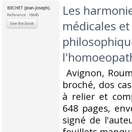
‎Les harmoni
‎BECHET (Jean-Joseph).‎
Reference : 18645
médicales et
See the book
philosophiqu
l'homoeopath
‎ Avignon, Roum
broché, dos cas
à relier et com
648 pages, env
signé de l'aute
feuillets manquan