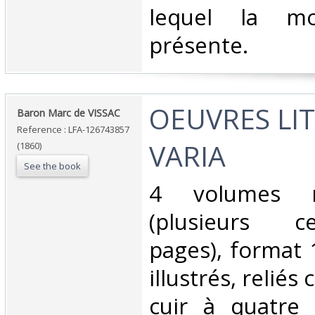
lequel la mo
présente. ‎
‎OEUVRES LI
‎Baron Marc de VISSAC‎
Reference : LFA-126743857
VARIA‎
(1860)
See the book
‎4 volumes 
(plusieurs c
pages), format
illustrés, relié
cuir à quatre 