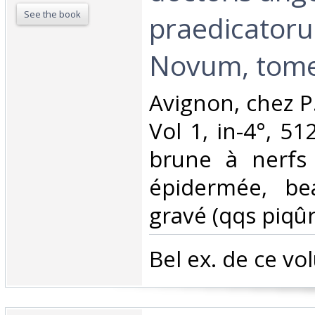
See the book
praedicator
Novum, tome
‎Avignon, chez P
Vol 1, in-4°, 512
brune à nerfs
épidermée, bea
gravé (qqs piqûr
‎Bel ex. de ce vo