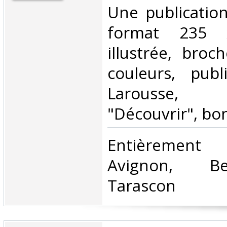
‎Une publicatio
format 235
illustrée, broc
couleurs, pub
Larousse, 
"Découvrir", bon
‎Entièrement
Avignon, Be
Tarascon‎