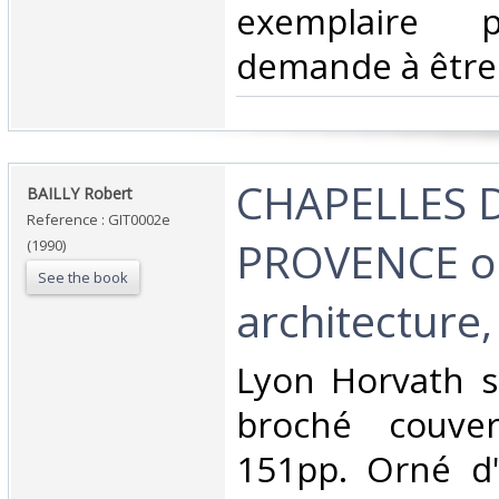
exemplaire 
demande à être 
‎CHAPELLES 
‎BAILLY Robert‎
Reference : GIT0002e
PROVENCE or
(1990)
See the book
architecture,
‎Lyon Horvath s
broché couvert
151pp. Orné d'