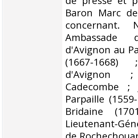
de presse et p
Baron Marc de 
concernant. 
Ambassade d
d'Avignon au P
(1667-1668)
d'Avignon
Cadecombe ; J
Parpaille (1559
Bridaine (170
Lieutenant-Gé
de Rochechouart