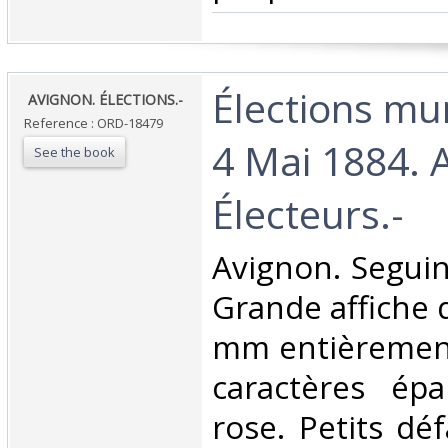
‎Élections mu
‎ AVIGNON. ÉLECTIONS.-‎
Reference : ORD-18479
4 Mai 1884. 
See the book
Électeurs.-‎
‎Avignon. Seguin
Grande affiche 
mm entièremen
caractères épa
rose. Petits dé