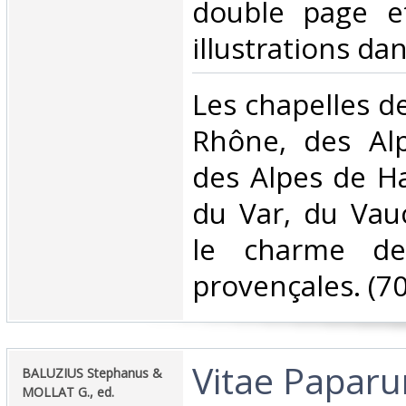
double page e
illustrations dans
‎Les chapelles 
Rhône, des Alp
des Alpes de H
du Var, du Vauc
le charme de
provençales. (70
‎Vitae Papar
‎BALUZIUS Stephanus &
MOLLAT G., ed.‎