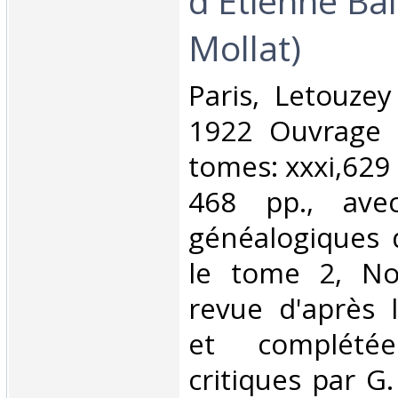
d'Etienne Ba
Mollat)‎
‎Paris, Letouze
1922 Ouvrage 
tomes: xxxi,629
468 pp., ave
généalogiques 
le tome 2, Nou
revue d'après 
et complété
critiques par G.