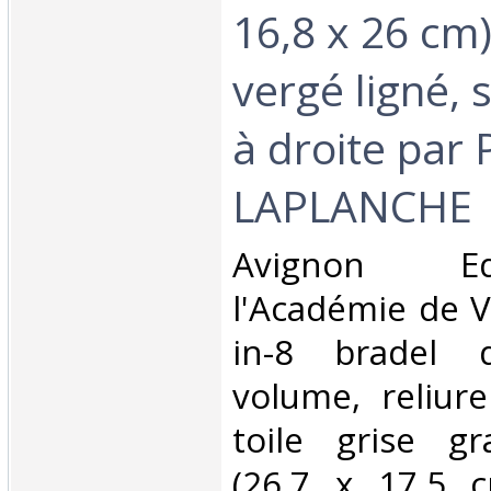
16,8 x 26 cm
vergé ligné, 
à droite par
LAPLANCHE‎
‎Avignon E
l'Académie de V
in-8 bradel d
volume, reliur
toile grise gr
(26,7 x 17,5 c