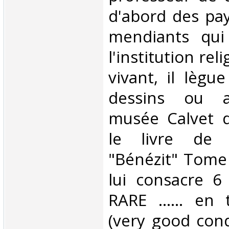
d'abord des pay
mendiants qui
l'institution rel
vivant, il lègu
dessins ou a
musée Calvet d'A
le livre de 
"Bénézit" Tome 
lui consacre 6 
RARE ...... en
(very good cond