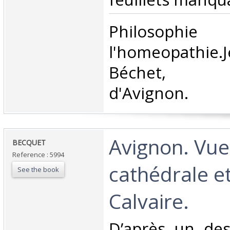
‎Philos
l'homeopathie
Béchet, h
d'Avignon. ‎
‎Avignon. Vue
‎BECQUET‎
Reference : 5994
cathédrale e
See the book
Calvaire.‎
‎D’après un de