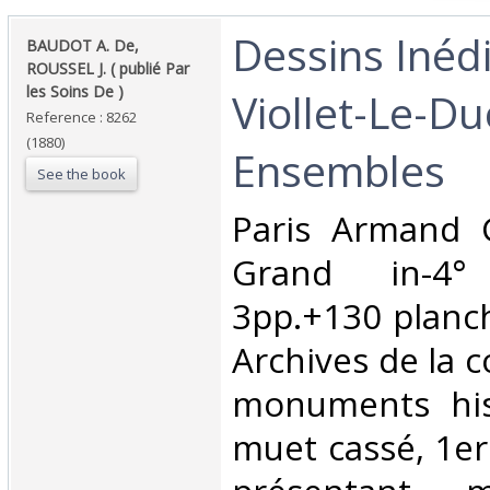
‎Dessins Inéd
‎BAUDOT A. De,
ROUSSEL J. ( publié Par
les Soins De )‎
Viollet-Le-Du
Reference : 8262
(1880)
Ensembles‎
See the book
‎Paris Armand 
Grand in-4°
3pp.+130 planch
Archives de la 
monuments his
muet cassé, 1er