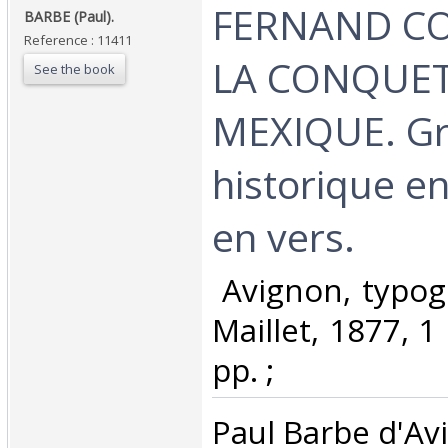
‎FERNAND C
‎BARBE (Paul).‎
Reference : 11411
LA CONQUE
See the book
MEXIQUE. G
historique en
en vers.‎
‎ Avignon, typo
Maillet, 1877, 1
pp. ; ‎
‎Paul Barbe d'Avi