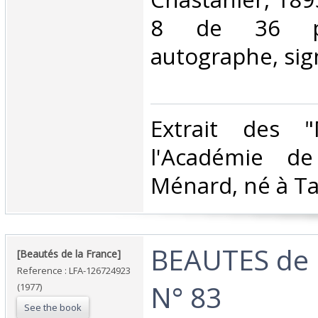
8 de 36 pa
autographe, sign
‎Extrait des 
l'Académie de
Ménard, né à Tar
‎BEAUTES de 
‎[Beautés de la France]‎
Reference : LFA-126724923
N° 83‎
(1977)
See the book