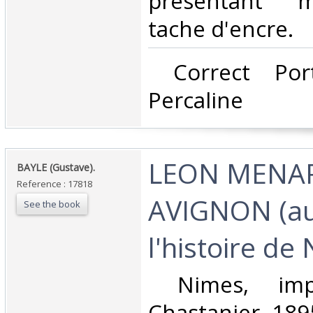
présentant m
tache d'encre.‎
‎ Correct Por
Percaline‎
‎LEON MENA
‎BAYLE (Gustave).‎
Reference : 17818
AVIGNON (au
See the book
l'histoire de 
‎ Nimes, imp
Chastanier, 1895