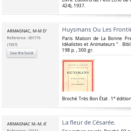
424), 1937.‎
‎Huysmans Ou Les Frontiè
‎ARMAGNAC, M-M D'‎
Reference : 001715
‎Paris Maison de La Bonne Pre
Idéalistes et Animateurs " . Bibl
(1937)
198 p. , 300 gr.‎
See the book
‎Broché Très Bon État . 1° édition
‎La fleur de Césarée.‎
‎ARMAGNAC M.-M. d' ‎
Reference : 10131