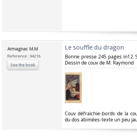
‎Le souffle du dragon‎
‎Armagnac M.M‎
Reference : 94216
‎Bonne presse 245 pages in12. 
Dessin de couv de M. Raymond‎
See the book
‎Couv défraichie-bords de la c
du dos abimées-texte un peu jau