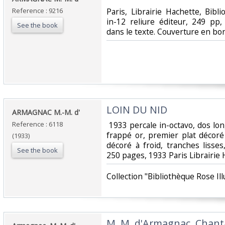
Reference : 9216
‎Paris, Librairie Hachette, Bibl
in-12 reliure éditeur, 249 pp,
See the book
dans le texte. Couverture en bon 
‎LOIN DU NID‎
‎ARMAGNAC M.-M. d'‎
Reference : 6118
‎ 1933 percale in-octavo, dos lon
frappé or, premier plat décoré
(1933)
décoré à froid, tranches lisses
See the book
250 pages, 1933 Paris Librairie H
‎Collection "Bibliothèque Rose Ill
‎M. M. d'Armagnac. Chant