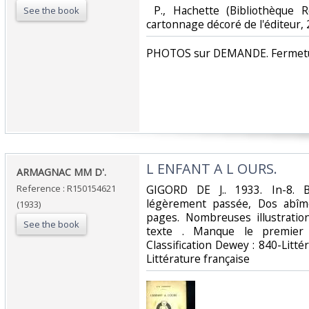
‎ P., Hachette (Bibliothèque R
See the book
cartonnage décoré de l'éditeur, 2
‎PHOTOS sur DEMANDE. Fermetur
‎L ENFANT A L OURS.‎
‎ARMAGNAC MM D'.‎
Reference : R150154621
‎GIGORD DE J.. 1933. In-8. B
légèrement passée, Dos abîmé
(1933)
pages. Nombreuses illustratio
See the book
texte . Manque le premier p
Classification Dewey : 840-Litt
Littérature française‎