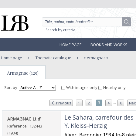
Search by criteria
HOME PAGE
BOOKS AND WORKS
Home page
Thematic catalogue
Armagnac
Armagnac (129)
Sort by
With images only
Nearby only
...
3
Previous
1
2
4
6
Nex
‎Le Sahara, carrefour des 
‎ARMAGNAC Lt d'‎
Y. Kleiss-Herzig‎
Reference : 132443
(1934)
‎Alger, Baconnier 1934 In-8 plei