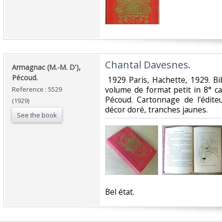
‎Chantal Davesnes.‎
‎Armagnac (M.-M. D'),
Pécoud.‎
‎ 1929 Paris, Hachette, 1929. B
volume de format petit in 8° ca
Reference : 5529
Pécoud. Cartonnage de l'édite
(1929)
décor doré, tranches jaunes.‎
See the book
‎Bel état. ‎