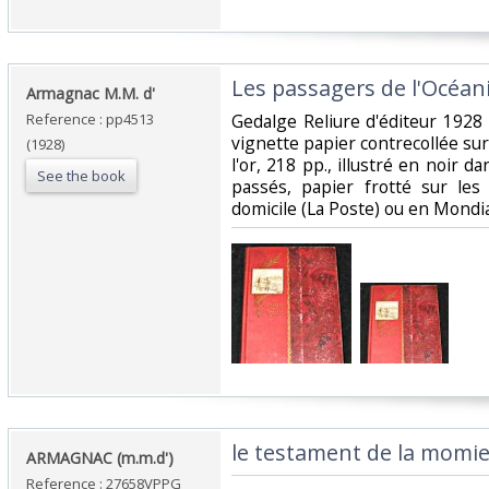
‎Les passagers de l'Océani
‎Armagnac M.M. d'‎
Reference : pp4513
‎Gedalge Reliure d'éditeur 1928 
vignette papier contrecollée sur
(1928)
l'or, 218 pp., illustré en noir da
See the book
passés, papier frotté sur les 
domicile (La Poste) ou en Mondi
‎le testament de la momie
‎ARMAGNAC (m.m.d')‎
Reference : 27658VPPG