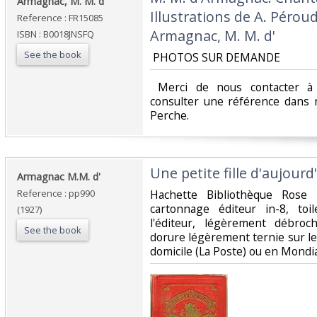
‎Armagnac, M. M. d' ‎
Illustrations de A. Péro
Reference : FR15085
Armagnac, M. M. d'‎
ISBN : B0018JNSFQ
See the book
‎ PHOTOS SUR DEMANDE ‎
‎ Merci de nous contacter à 
consulter une référence dans 
Perche.‎
‎Une petite fille d'aujourd'
‎Armagnac M.M. d'‎
Reference : pp990
‎Hachette Bibliothèque Rose
cartonnage éditeur in-8, to
(1927)
l'éditeur, légèrement débro
See the book
dorure légèrement ternie sur le 
domicile (La Poste) ou en Mondi