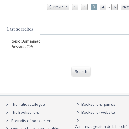
...
3
Previous
1
2
4
6
Nex
Last searches
topic : Armagnac
Results : 129
Search
Thematic catalogue
Booksellers, join us
The Booksellers
Bookseller website
Portraits of booksellers
Caminha : gestion de biblioth
Events (Shows, Fairs, Public