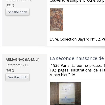
‎Couverture souple. Broché. 93 p
(1930)
See the book
‎Livre. Collection Bayard N° 32, V
‎La seconde naissance de P
‎ARMAGNAC (M.-M. d')‎
Reference : 2335
‎ 1936 Paris, La bonne presse,
182 pages. Illustrations de Fr
(1936)
ruban bleu", IV. ‎
See the book