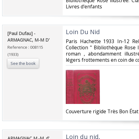
‎Bibliothèque Rose illustrée. Cl
Livres d'enfants‎
‎Loin Du Nid‎
‎[Paul Dufau] - ‎
‎ARMAGNAC, M-M D'‎
‎Paris Hachette 1933 In-12 Rel
Collection " Bibliothèque Rose Il
Reference : 008115
roman , abondamment illustr
(1933)
légers frottements en coin de cou
See the book
‎Couverture rigide Très Bon État .
‎Loin du nid.‎
‎ARMAGNAC M.-M. d'‎