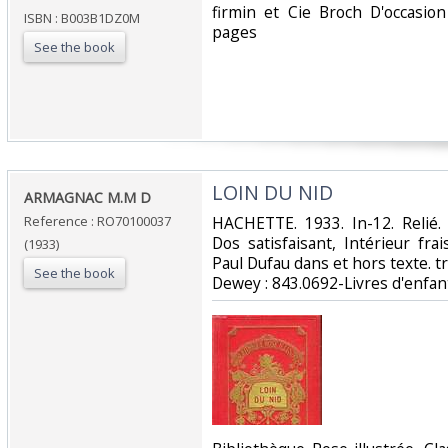
‎firmin et Cie Broch D'occasio
ISBN : B003B1DZ0M
pages ‎
See the book
‎LOIN DU NID‎
‎ARMAGNAC M.M D‎
Reference : RO70100037
‎HACHETTE. 1933. In-12. Relié.
Dos satisfaisant, Intérieur fra
(1933)
Paul Dufau dans et hors texte. tran
See the book
Dewey : 843.0692-Livres d'enfant