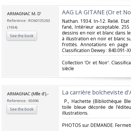
‎AAG LA GITANE (Or et Noir
‎ARMAGNAC M. D'‎
Reference : RO60135263
‎Nathan. 1934. In-12. Relié. Eta
fané, Intérieur acceptable. 25
(1934)
dessins en noir et blanc dans le 
See the book
à illustration en noir et blanc s
frottés. Annotations en page de 
Classification Dewey : 840.091-XX
‎Collection 'Or et Noir'. Classif
siècle‎
‎La carrière bolcheviste d'
‎ARMAGNAC (Mlle d').-‎
Reference : 65696
‎ P., Hachette (Bibliothèque Bl
toile bleue décorée de l'édit
See the book
illustrations. ‎
‎PHOTOS sur DEMANDE. Fermetur