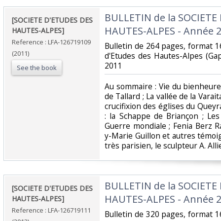
‎BULLETIN de la SOCIETE
‎[SOCIETE D'ETUDES DES
HAUTES-ALPES - Année 20
HAUTES-ALPES] ‎
Reference : LFA-126719109
‎Bulletin de 264 pages, format 1
(2011)
d'Etudes des Hautes-Alpes (Ga
2011‎
See the book
‎Au sommaire : Vie du bienheure
de Tallard ; La vallée de la Vara
crucifixion des églises du Queyra
: la Schappe de Briançon ; Le
Guerre mondiale ; Fenia Berz R
y-Marie Guillon et autres témoi
très parisien, le sculpteur A. Allie
‎BULLETIN de la SOCIETE
‎[SOCIETE D'ETUDES DES
HAUTES-ALPES - Année 2
HAUTES-ALPES] ‎
Reference : LFA-126719111
‎Bulletin de 320 pages, format 1