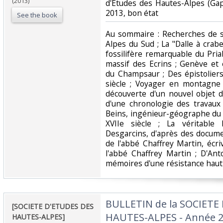
(2013)
d'Etudes des Hautes-Alpes (Ga
2013, bon état‎
See the book
‎Au sommaire : Recherches de 
Alpes du Sud ; La "Dalle à crabe
fossilifère remarquable du Pri
massif des Ecrins ; Genève et
du Champsaur ; Des épistoliers
siècle ; Voyager en montagne à
découverte d'un nouvel objet d
d'une chronologie des travaux
Beins, ingénieur-géographe du
XVIIe siècle ; La véritable 
Desgarcins, d'après des docume
de l'abbé Chaffrey Martin, écri
l'abbé Chaffrey Martin ; D'An
mémoires d'une résistance haut-
‎BULLETIN de la SOCIETE
‎[SOCIETE D'ETUDES DES
HAUTES-ALPES - Année 2
HAUTES-ALPES] ‎