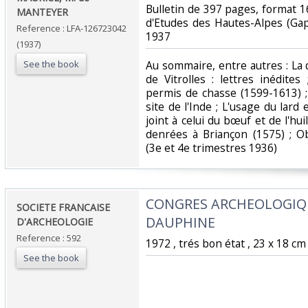
‎Bulletin de 397 pages, format 1
MANTEYER‎
d'Etudes des Hautes-Alpes (Ga
Reference : LFA-126723042
1937‎
(1937)
See the book
‎Au sommaire, entre autres : La
de Vitrolles : lettres inédite
permis de chasse (1599-1613) ; 
site de l'Inde ; L'usage du lar
joint à celui du bœuf et de l'hui
denrées à Briançon (1575) ; O
(3e et 4e trimestres 1936)‎
‎CONGRES ARCHEOLOGIQ
‎SOCIETE FRANCAISE
DAUPHINE‎
D'ARCHEOLOGIE‎
Reference : 592
‎1972 , trés bon état , 23 x 18 cm 
See the book