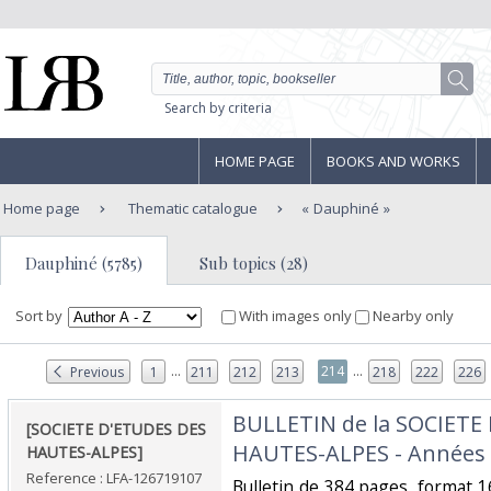
Search by criteria
HOME PAGE
BOOKS AND WORKS
Home page
Thematic catalogue
Dauphiné
Dauphiné (5785)
Sub topics (28)
Sort by
With images only
Nearby only
...
...
214
Previous
1
211
212
213
218
222
226
‎BULLETIN de la SOCIETE
‎[SOCIETE D'ETUDES DES
HAUTES-ALPES - Années 2
HAUTES-ALPES] ‎
Reference : LFA-126719107
‎Bulletin de 384 pages, format 1