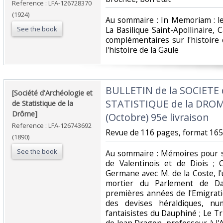
Reference : LFA-126728370
(1924)
‎Au sommaire : In Memoriam : l
See the book
La Basilique Saint-Apollinaire,
complémentaires sur l'histoire d
l'histoire de la Gaule‎
‎BULLETIN de la SOCIETE
‎[Société d'Archéologie et
STATISTIQUE de la DROM
de Statistique de la
Drôme] ‎
(Octobre) 95e livraison‎
Reference : LFA-126743692
‎Revue de 116 pages, format 165
(1890)
See the book
‎Au sommaire : Mémoires pour s
de Valentinois et de Diois ;
Germane avec M. de la Coste, l
mortier du Parlement de Da
premières années de l'Emigrati
des devises héraldiques, num
fantaisistes du Dauphiné ; Le T