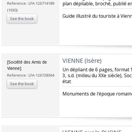
plan dépliable, broché, publié en
Reference : LFA-126714189
(1930)
‎Guide illustré du touriste à Vien
See the book
‎VIENNE (Isère)‎
‎[Société des Amis de
Vienne]‎
‎Un dépliant de 6 pages, format 1
3, s.d. (milieu du XXe siècle), S
Reference : LFA-126728364
état‎
See the book
‎Monuments de l'époque romain