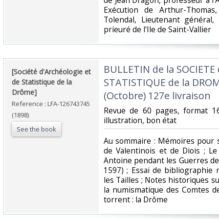
de Jean Dragon, professeur à l'
Exécution de Arthur-Thomas
Tolendal, Lieutenant général
prieuré de l'Ile de Saint-Vallier‎
‎BULLETIN de la SOCIETE
‎[Société d'Archéologie et
STATISTIQUE de la DROM
de Statistique de la
Drôme] ‎
(Octobre) 127e livraison‎
Reference : LFA-126743745
‎Revue de 60 pages, format 
(1898)
illustration, bon état‎
See the book
‎Au sommaire : Mémoires pour s
de Valentinois et de Diois ; L
Antoine pendant les Guerres de 
1597) ; Essai de bibliographie
les Tailles ; Notes historiques su
la numismatique des Comtes de 
torrent : la Drôme ‎