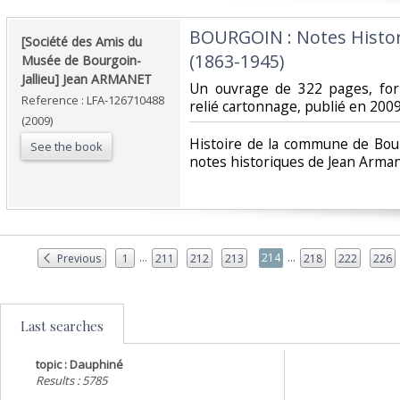
‎BOURGOIN : Notes Histo
‎[Société des Amis du
(1863-1945)‎
Musée de Bourgoin-
Jallieu] Jean ARMANET‎
‎Un ouvrage de 322 pages, for
Reference : LFA-126710488
relié cartonnage, publié en 2009
(2009)
‎Histoire de la commune de Bour
See the book
notes historiques de Jean Arman
...
...
214
Previous
1
211
212
213
218
222
226
Last searches
topic : Dauphiné
Results : 5785