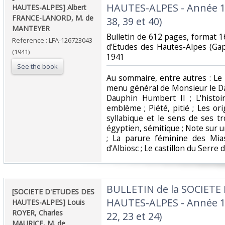
HAUTES-ALPES - Année 194
HAUTES-ALPES] Albert
FRANCE-LANORD, M. de
38, 39 et 40) ‎
MANTEYER‎
‎Bulletin de 612 pages, format 1
Reference : LFA-126723043
d'Etudes des Hautes-Alpes (Ga
(1941)
1941‎
See the book
‎Au sommaire, entre autres : Le n
menu général de Monsieur le Da
Dauphin Humbert II ; L'histoi
emblème ; Piété, pitié ; Les ori
syllabique et le sens de ses t
égyptien, sémitique ; Note sur 
; La parure féminine des Mia
d'Albiosc ; Le castillon du Serre 
‎BULLETIN de la SOCIETE
‎[SOCIETE D'ETUDES DES
HAUTES-ALPES - Année 193
HAUTES-ALPES] Louis
ROYER, Charles
22, 23 et 24) ‎
MAURICE, M. de