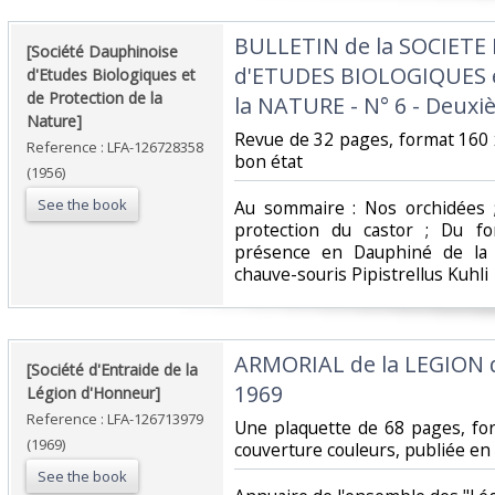
‎BULLETIN de la SOCIET
‎[Société Dauphinoise
d'ETUDES BIOLOGIQUES 
d'Etudes Biologiques et
de Protection de la
la NATURE - N° 6 - Deuxi
Nature]‎
‎Revue de 32 pages, format 160 
Reference : LFA-126728358
bon état‎
(1956)
See the book
‎Au sommaire : Nos orchidées ;
protection du castor ; Du fo
présence en Dauphiné de la 
chauve-souris Pipistrellus Kuhli‎
‎ARMORIAL de la LEGION 
‎[Société d'Entraide de la
1969‎
Légion d'Honneur]‎
Reference : LFA-126713979
‎Une plaquette de 68 pages, f
(1969)
couverture couleurs, publiée en 
See the book