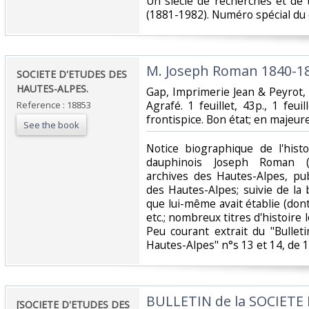
‎Un siècle de recherches et de
(1881-1982). Numéro spécial du 
‎M. Joseph Roman 1840-18
‎SOCIETE D'ETUDES DES
HAUTES-ALPES.‎
‎Gap, Imprimerie Jean & Peyrot
Agrafé. 1 feuillet, 43p., 1 feu
Reference : 18853
frontispice. Bon état; en majeure
See the book
‎Notice biographique de l'hist
dauphinois Joseph Roman (1
archives des Hautes-Alpes, pub
des Hautes-Alpes; suivie de la 
que lui-même avait établie (dont
etc.; nombreux titres d'histoire l
Peu courant extrait du "Bullet
Hautes-Alpes" n°s 13 et 14, de 19
‎BULLETIN de la SOCIETE
‎[SOCIETE D'ETUDES DES