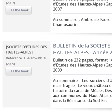
(2007)
d'Etudes des Hautes-Alpes (Ga
2007‎
See the book
‎Au sommaire : Ambroise Faure
Champsaurin ‎
‎BULLETIN de la SOCIETE
‎[SOCIETE D'ETUDES DES
HAUTES-ALPES - Année 20
HAUTES-ALPES] ‎
Reference : LFA-126719108
‎Bulletin de 232 pages, format 1
(2009)
d'Etudes des Hautes-Alpes (Ga
2009‎
See the book
‎Au sommaire : Les sorciers d'U
mais fragile ; Le vieux château e
histoire du canal de Méale ; De
aux communes du Haut Atlas oc
dans la Résistance du Sud-Est‎