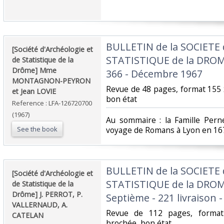
‎BULLETIN de la SOCIETE
‎[Société d'Archéologie et
STATISTIQUE de la DROME
de Statistique de la
Drôme] Mme
366 - Décembre 1967‎
MONTAGNON-PEYRON
‎Revue de 48 pages, format 155 
et Jean LOVIE‎
bon état‎
Reference : LFA-126720700
(1967)
‎Au sommaire : la Famille Pern
See the book
voyage de Romans à Lyon en 167
‎BULLETIN de la SOCIETE
‎[Société d'Archéologie et
STATISTIQUE de la DROME
de Statistique de la
Drôme] J. PERROT, P.
Septième - 221 livraison -
VALLERNAUD, A.
‎Revue de 112 pages, format
CATELAN‎
brochée, bon état‎