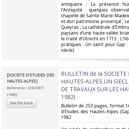
antiquaire ; La présence h
l'Antiquité : quelques observa
chapelle de Sainte Marie-Madele
et don patrimoine provençal ; L
Queyras ; La cathédrale d'Embru
paysans d'une haute vallée bria
le traité d'Utrecht en 1713 ; L'
pratiques ; Un saint pour Gap :
siècle)‎
‎BULLETIN de la SOCIETE
‎[SOCIETE D'ETUDES DES
HAUTES-ALPES UN SIECL
HAUTES-ALPES] ‎
Reference : LFA01871
DE TRAVAUX SUR LES HA
(1982)
1982)‎
See the book
‎Bulletin de 253 pages, format 1
d'Etudes des Hautes-Alpes (Ga
1982‎