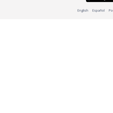
English
Español
Po