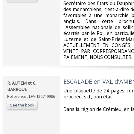
‎Secrétaire des Etats du Dauph
des monarchiens, c'est-à-dire d
favorables à une monarchie p
anglais. Dans cette broc
l'Assemblée nationale de solli
écartés par le Roi, en particul
Luzerne et de Saint-Priest.Mar
ACTUELLEMENT EN CONGÉS, 
VENTE PAR CORRESPONDANC
PAIEMENT, NOUS CONSULTER.‎
‎ESCALADE en VAL d'AMBY
‎R. AUTEM et C.
BARROUE‎
‎Une plaquette de 24 pages, fo
brochée, s.d., bon état‎
Reference : LFA-126749986
See the book
‎Dans la région de Crémieu, en Is