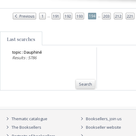
...
...
194
Previous
1
191
192
193
203
212
221
Last searches
topic : Dauphiné
Results : 5786
Search
Thematic catalogue
Booksellers, join us
The Booksellers
Bookseller website
Portraits of booksellers