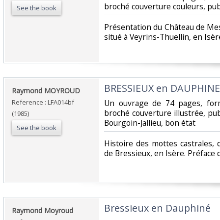
broché couverture couleurs, pub
See the book
‎Présentation du Château de Me
situé à Veyrins-Thuellin, en Isère
‎BRESSIEUX en DAUPHINE‎
‎Raymond MOYROUD‎
Reference : LFA014bf
‎Un ouvrage de 74 pages, for
broché couverture illustrée, pu
(1985)
Bourgoin-Jallieu, bon état‎
See the book
‎Histoire des mottes castrales,
de Bressieux, en Isère. Préface d
‎Bressieux en Dauphiné‎
‎Raymond Moyroud‎