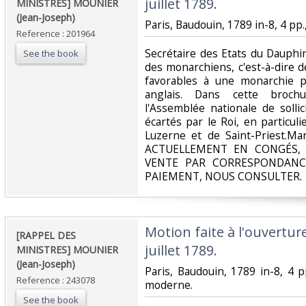
juillet 1789.‎
MINISTRES] MOUNIER
(Jean-Joseph)‎
‎Paris, Baudouin, 1789 in-8, 4 pp.
Reference : 201964
‎Secrétaire des Etats du Dauph
See the book
des monarchiens, c'est-à-dire d
favorables à une monarchie p
anglais. Dans cette broc
l'Assemblée nationale de solli
écartés par le Roi, en particul
Luzerne et de Saint-Priest.Mar
ACTUELLEMENT EN CONGÉS, 
VENTE PAR CORRESPONDANC
PAIEMENT, NOUS CONSULTER.‎
‎Motion faite à l'ouvertur
‎[RAPPEL DES
juillet 1789.‎
MINISTRES] MOUNIER
(Jean-Joseph)‎
‎Paris, Baudouin, 1789 in-8, 4 
Reference : 243078
moderne. ‎
See the book