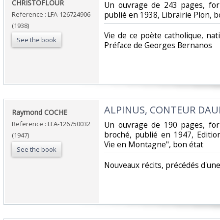
CHRISTOFLOUR‎
‎Un ouvrage de 243 pages, fo
publié en 1938, Librairie Plon, b
Reference : LFA-126724906
(1938)
‎Vie de ce poète catholique, na
See the book
Préface de Georges Bernanos‎
‎ALPINUS, CONTEUR DAU
‎Raymond COCHE‎
Reference : LFA-126750032
‎Un ouvrage de 190 pages, for
broché, publié en 1947, Editio
(1947)
Vie en Montagne", bon état‎
See the book
‎Nouveaux récits, précédés d'une 