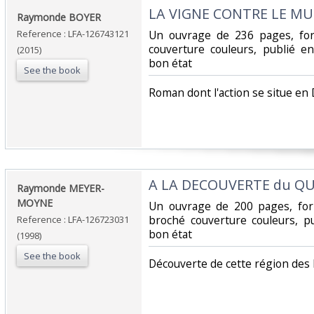
‎LA VIGNE CONTRE LE MU
‎Raymonde BOYER‎
Reference : LFA-126743121
‎Un ouvrage de 236 pages, f
couverture couleurs, publié e
(2015)
bon état‎
See the book
‎Roman dont l'action se situe en
‎A LA DECOUVERTE du QU
‎Raymonde MEYER-
MOYNE‎
‎Un ouvrage de 200 pages, for
broché couverture couleurs, p
Reference : LFA-126723031
bon état‎
(1998)
See the book
‎Découverte de cette région des