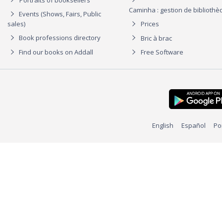
Caminha : gestion de biblioth
Events (Shows, Fairs, Public
sales)
Prices
Book professions directory
Bric à brac
Find our books on Addall
Free Software
English
Español
Po