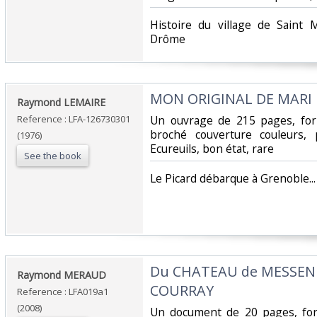
‎Histoire du village de Saint
Drôme‎
‎MON ORIGINAL DE MARI‎
‎Raymond LEMAIRE‎
Reference : LFA-126730301
‎Un ouvrage de 215 pages, for
broché couverture couleurs,
(1976)
Ecureuils, bon état, rare‎
See the book
‎Le Picard débarque à Grenoble...‎
‎Du CHATEAU de MESSEN
‎Raymond MERAUD‎
COURRAY‎
Reference : LFA019a1
(2008)
‎Un document de 20 pages, for