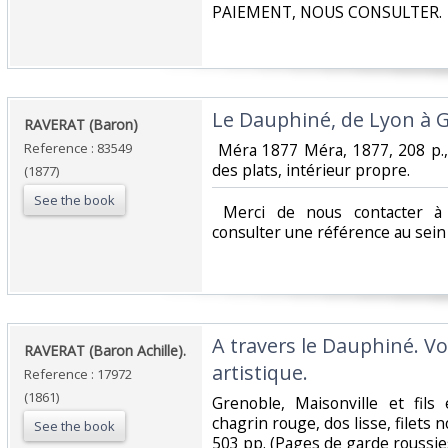
PAIEMENT, NOUS CONSULTER.‎
‎Le Dauphiné, de Lyon à G
‎RAVERAT (Baron)‎
Reference : 83549
‎ Méra 1877 Méra, 1877, 208 p.
des plats, intérieur propre.‎
(1877)
See the book
‎ Merci de nous contacter à 
consulter une référence au sein d
‎A travers le Dauphiné. V
‎RAVERAT (Baron Achille).‎
artistique.‎
Reference : 17972
(1861)
‎Grenoble, Maisonville et fil
chagrin rouge, dos lisse, filets n
See the book
503 pp. (Pages de garde roussies)