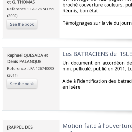
et G. THOMAS‎
broché couverture couleurs, pu
Reference : LFA-126743755
Réunis, bon état‎
(2002)
‎Témoignages sur la vie du journ
See the book
‎Les BATRACIENS de l'ISL
‎Raphaël QUESADA et
Denis PALANQUE‎
‎Un document en accordéon de
mm, pelliculé, publié en 2011, Lo
Reference : LFA-126740098
(2011)
‎Aide à l'identification des batr
See the book
en Isère‎
‎Motion faite à l'ouvertur
‎[RAPPEL DES