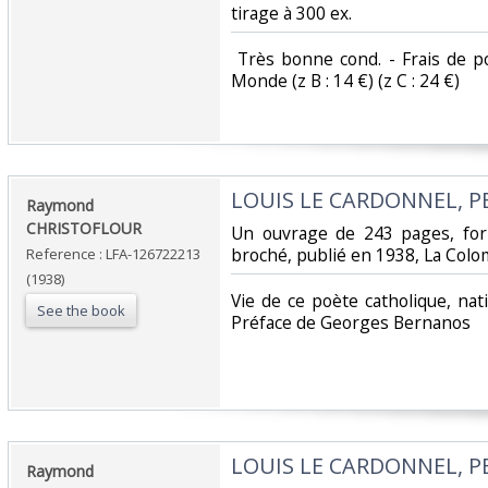
tirage à 300 ex. ‎
‎ Très bonne cond. - Frais de po
Monde (z B : 14 €) (z C : 24 €) ‎
‎LOUIS LE CARDONNEL, PEL
‎Raymond
CHRISTOFLOUR‎
‎Un ouvrage de 243 pages, for
broché, publié en 1938, La Colo
Reference : LFA-126722213
(1938)
‎Vie de ce poète catholique, na
See the book
Préface de Georges Bernanos‎
‎LOUIS LE CARDONNEL, PEL
‎Raymond