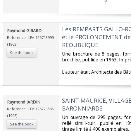
‎Les REMPARTS GALLO-
‎Raymond GIRARD‎
et le PROLONGEMENT de l
Reference : LFA-126713999
REOUBLIQUE‎
(1963)
See the book
‎Une brochure de 8 pages, for
brochée, publiée en 1963, Impri
‎L'auteur était Architecte des Bâ
‎SAINT MAURICE, VILLAG
‎Raymond JARDIN‎
BARONNIARDS‎
Reference : LFA-126723565
(1998)
‎Un ouvrage de 295 pages, for
relié simili-cuir, publié en 1
See the book
tirage limité à 400 exemplaires, 