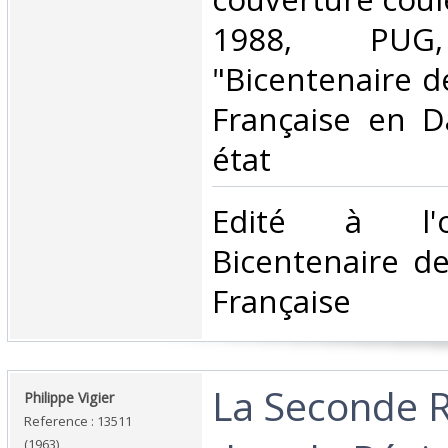
1988, PUG, 
"Bicentenaire d
Française en D
état‎
‎Edité à l'
Bicentenaire de
Française‎
‎La Seconde 
‎Philippe Vigier‎
Reference : 13511
(1963)