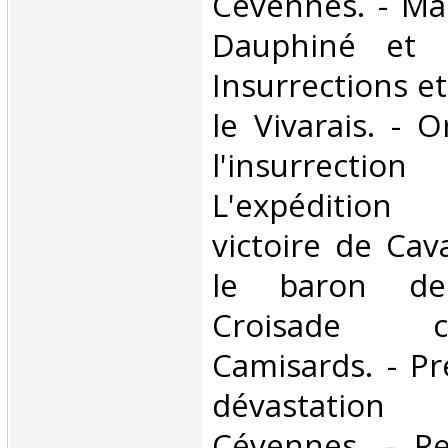
Cévennes. - Ma
Dauphiné et l
Insurrections e
le Vivarais. - 
l'insurrection
L'expédition 
victoire de Cav
le baron de
Croisade 
Camisards. - Pr
dévastation
Cévennes. - Re