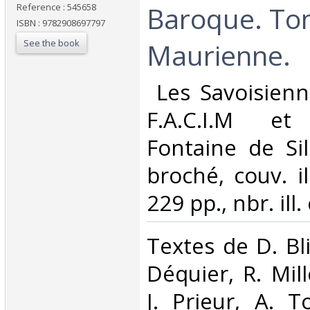
Baroque. Tom
Reference : 545658
ISBN : 9782908697797
See the book
Maurienne.‎
‎ Les Savoisien
F.A.C.I.M et
Fontaine de Sil
broché, couv. il
229 pp., nbr. ill.
‎Textes de D. Bli
Déquier, R. Mill
J. Prieur, A. T