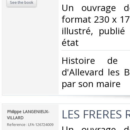
See the book
‎Un ouvrage d
format 230 x 1
illustré, publi
état‎
‎Histoire de
d'Allevard les B
par son maire‎
‎LES FRERES 
‎Philippe LANGENIEUX-
VILLARD‎
Reference : LFA-126724009
‎Un ouvrage d