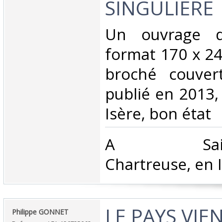
SINGULIERE‎
‎Un ouvrage 
format 170 x 24
broché couvert
publié en 2013,
Isère, bon état‎
‎A Saint-
Chartreuse, en I
‎LE PAYS VIE
‎Philippe GONNET‎