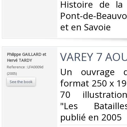
‎Histoire de 
Pont-de-Beauvo
et en Savoie‎
‎VAREY 7 AOU
‎Philippe GAILLARD et
Hervé TARDY‎
Reference : LFA0009d
‎Un ouvrage 
(2005)
format 250 x 1
See the book
70 illustratio
"Les Bataille
publié en 2005‎