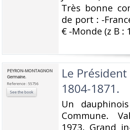
Très bonne cond
de port : -Franc
€ -Monde (z B : 1
‎Le Présiden
‎PEYRON-MONTAGNON
Germaine.‎
1804-1871.‎
Reference : 55756
See the book
‎Un dauphinoi
Commune. Vale
1973. Grand in