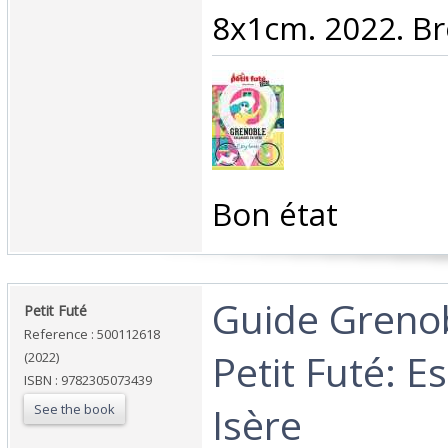
8x1cm. 2022. Br
‎Bon état‎
‎Guide Greno
‎Petit Futé‎
Reference : 500112618
Petit Futé: 
(2022)
ISBN : 9782305073439
Isère‎
See the book