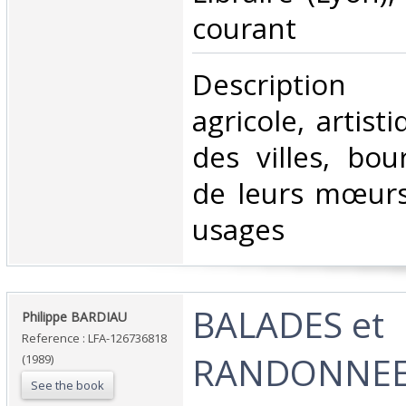
courant‎
‎Description 
agricole, artist
des villes, bou
de leurs mœurs
usages‎
‎BALADES et
‎Philippe BARDIAU‎
Reference : LFA-126736818
RANDONNEES
(1989)
See the book