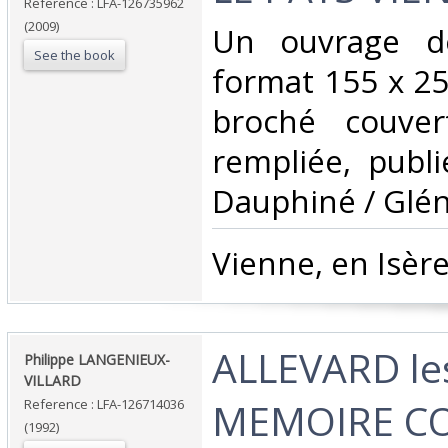
Reference : LFA-126735962
(2009)
‎Un ouvrage d
See the book
format 155 x 25
broché couver
rempliée, publ
Dauphiné / Gléna
‎Vienne, en Isère
‎ALLEVARD le
‎Philippe LANGENIEUX-
VILLARD‎
MEMOIRE C
Reference : LFA-126714036
(1992)