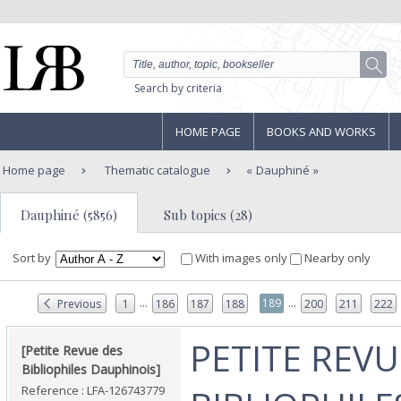
Search by criteria
HOME PAGE
BOOKS AND WORKS
Home page
Thematic catalogue
Dauphiné
Dauphiné (5856)
Sub topics (28)
Sort by
With images only
Nearby only
...
...
189
Previous
1
186
187
188
200
211
222
‎PETITE REVU
‎[Petite Revue des
Bibliophiles Dauphinois]‎
Reference : LFA-126743779