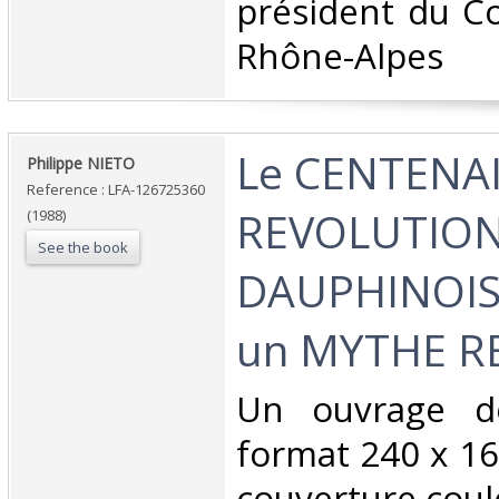
président du Co
Rhône-Alpes‎
‎Le CENTENAI
‎Philippe NIETO‎
Reference : LFA-126725360
REVOLUTIO
(1988)
See the book
DAUPHINOISE
un MYTHE RE
‎Un ouvrage d
format 240 x 1
couverture coul