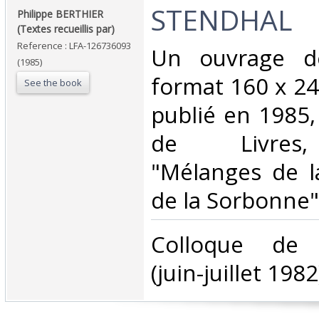
‎STENDHAL‎
‎Philippe BERTHIER
(Textes recueillis par)‎
Reference : LFA-126736093
‎Un ouvrage d
(1985)
format 160 x 2
See the book
publié en 1985
de Livres, 
"Mélanges de l
de la Sorbonne",
‎Colloque de C
(juin-juillet 1982)