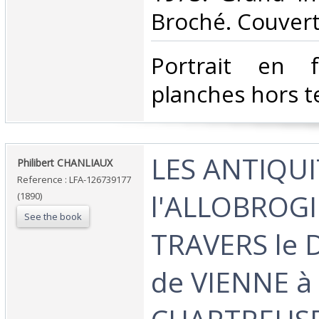
Broché. Couvertu
‎Portrait en f
planches hors te
‎LES ANTIQUI
‎Philibert CHANLIAUX‎
Reference : LFA-126739177
l'ALLOBROGIE
(1890)
See the book
TRAVERS le 
de VIENNE à