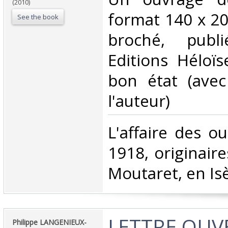
(2010)
format 140 x 20
See the book
broché, publ
Editions Héloï
bon état (ave
l'auteur)‎
‎L'affaire des o
1918, originaire
Moutaret, en Isè
‎LETTRE OUV
‎Philippe LANGENIEUX-