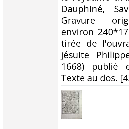
Dauphiné, Savo
Gravure orig
environ 240*1
tirée de l'ouv
jésuite Philipp
1668) publié 
Texte au dos. [43