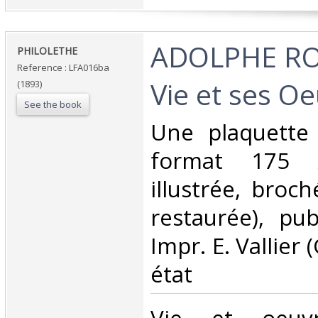
‎ADOLPHE RO
‎PHILOLETHE‎
Reference : LFA016ba
Vie et ses Oe
(1893)
See the book
‎Une plaquette
format 175
illustrée, broc
restaurée), pu
Impr. E. Vallier
état‎