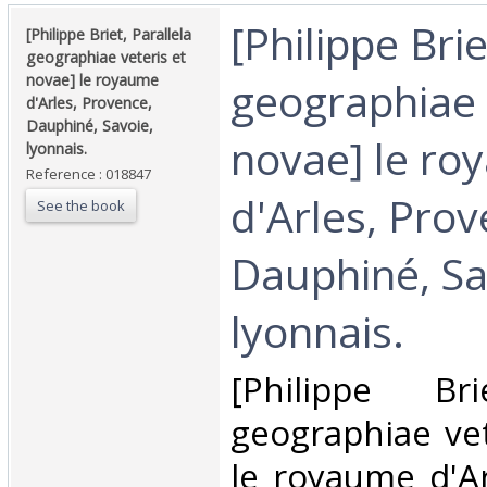
‎[Philippe Bri
‎[Philippe Briet, Parallela
geographiae veteris et
novae] le royaume
geographiae 
d'Arles, Provence,
Dauphiné, Savoie,
novae] le r
lyonnais. ‎
Reference : 018847
d'Arles, Prov
See the book
Dauphiné, Sa
lyonnais. ‎
‎[Philippe Bri
geographiae vet
le royaume d'Ar