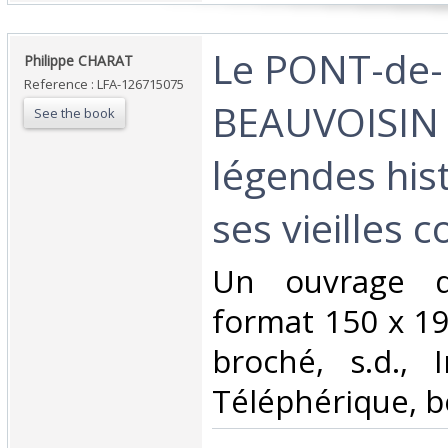
‎Le PONT-de-
‎Philippe CHARAT‎
Reference : LFA-126715075
BEAUVOISIN 
See the book
légendes his
ses vieilles 
‎Un ouvrage 
format 150 x 19
broché, s.d., 
Téléphérique, bo