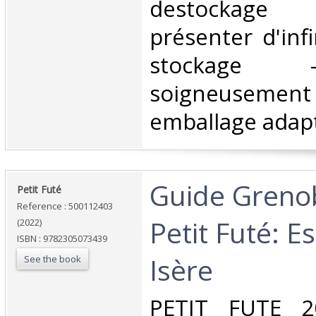
destockage
présenter d'inf
stockage 
soigneuse
emballage adapt
‎Guide Greno
‎Petit Futé‎
Reference : 500112403
Petit Futé: 
(2022)
ISBN : 9782305073439
Isère‎
See the book
‎PETIT FUTE 