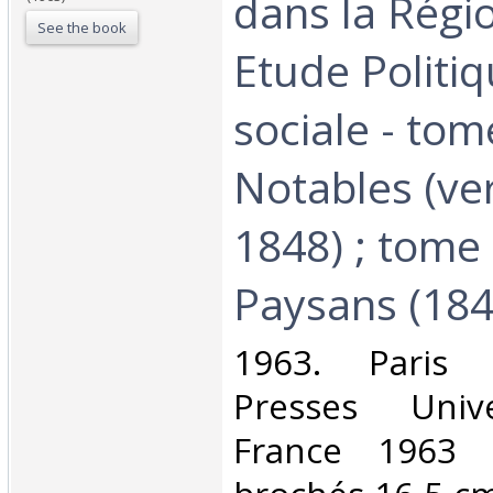
dans la Régio
See the book
Etude Politiq
sociale - tome
Notables (ve
1848) ; tome I
Paysans (184
‎1963. Paris 
Presses Unive
France 1963 