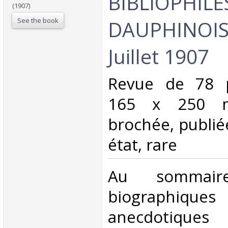
BIBLIOPHILE
(1907)
See the book
DAUPHINOIS -
Juillet 1907‎
‎Revue de 78 
165 x 250 mm
brochée, publié
état, rare‎
‎Au sommai
biograph
anecdotiq