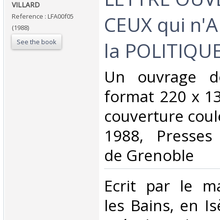
VILLARD‎
CEUX qui n'
Reference : LFA00f05
(1988)
See the book
la POLITIQUE
‎Un ouvrage d
format 220 x 1
couverture coul
1988, Presses 
de Grenoble‎
‎Ecrit par le m
les Bains, en Is