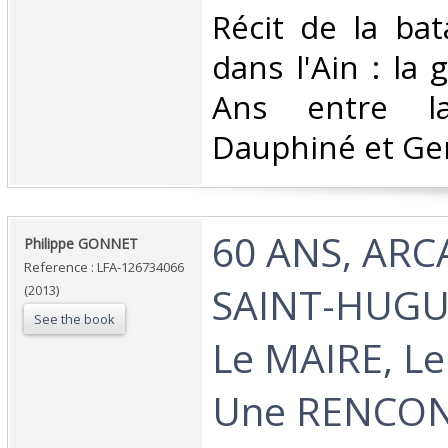
‎Récit de la bat
dans l'Ain : la
Ans entre la
Dauphiné et Ge
‎60 ANS, ARC
‎Philippe GONNET‎
Reference : LFA-126734066
SAINT-HUGUE
(2013)
See the book
Le MAIRE, Le
Une RENCO