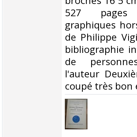
brochés 16 5 c
527 pages
graphiques hors
de Philippe Vig
bibliographie 
de personne
l'auteur Deux
coupé très bon é