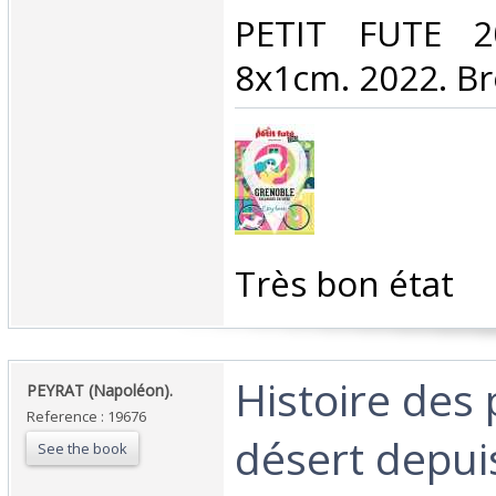
‎PETIT FUTE 
8x1cm. 2022. Br
‎Très bon état‎
‎Histoire des
‎PEYRAT (Napoléon).‎
Reference : 19676
désert depuis
See the book