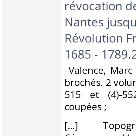
révocation de
Nantes jusqu
Révolution F
1685 - 1789.2
‎ Valence, Marc
brochés. 2 volume
515 et (4)-5
coupées ; ‎
‎[...] Topo