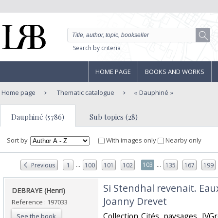
Search by criteria
HOME PAGE
BOOKS AND WORKS
Home page
Thematic catalogue
Dauphiné
Dauphiné (5786)
Sub topics (28)
Sort by
With images only
Nearby only
...
...
103
Previous
1
100
101
102
135
167
199
‎Si Stendhal revenait. Eau
‎DEBRAYE (Henri)‎
Joanny Drevet‎
Reference : 197033
‎Collection Cités, paysages, IVGr
See the book