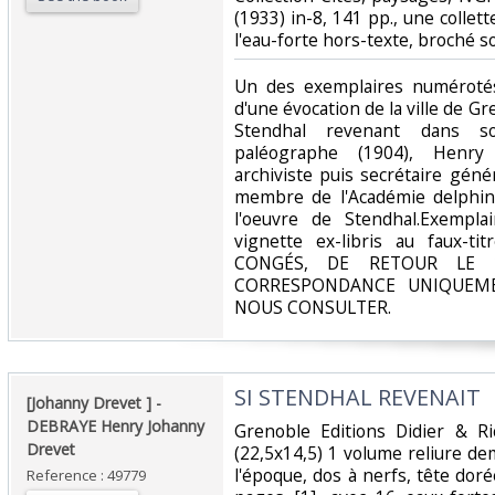
(1933) in-8, 141 pp., une collett
l'eau-forte hors-texte, broché s
‎Un des exemplaires numérotés 
d'une évocation de la ville de Gre
Stendhal revenant dans so
paléographe (1904), Henry
archiviste puis secrétaire géné
membre de l'Académie delphinal
l'oeuvre de Stendhal.Exempla
vignette ex-libris au faux-
CONGÉS, DE RETOUR LE
CORRESPONDANCE UNIQUEME
NOUS CONSULTER.‎
‎SI STENDHAL REVENAIT ‎
‎[Johanny Drevet ] - ‎
‎DEBRAYE Henry Johanny
‎Grenoble Editions Didier & R
Drevet ‎
(22,5x14,5) 1 volume reliure d
l'époque, dos à nerfs, tête dor
Reference : 49779