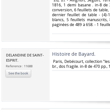
‎ s.d, s.l. - Avignon, Seguin, 181
1816, 1 demi basane . in-8 de 
conversion, 6 feuillets de table,
dernier feuillet de table - (4)-
blancs, 5 feuillets manuscrits, 
paginées de 489 à 658. - 1 feuille
‎Histoire de Bayard.‎
‎DELANDINE DE SAINT-
ESPRIT.‎
‎ Paris, Debécourt, collection "le
br., dos fragile. in-8 de 470 pp., 1 
Reference : 11688
See the book