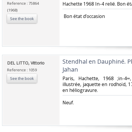
Reference : 75864
‎Hachette 1968 In-4 relié. Bon éta
(1968)
‎ Bon état d’occasion ‎
See the book
‎Stendhal en Dauphiné. P
‎DEL LITTO, Vittorio‎
Jahan‎
Reference : 1059
‎Paris, Hachette, 1968 ;in-4∞,
See the book
illustrée, jaquette en rodhoïd,
en héliogravure. ‎
‎Neuf.‎