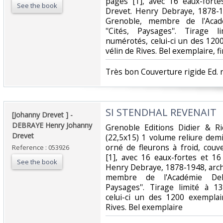
pages [1], avec 16 eaux-fort
See the book
Drevet. Henry Debraye, 1878-19
Grenoble, membre de l'Acadé
''Cités, Paysages''. Tirage
numérotés, celui-ci un des 12
vélin de Rives. Bel exemplaire, fi
‎Très bon Couverture rigide Ed. 
‎SI STENDHAL REVENAIT ‎
‎[Johanny Drevet ] - ‎
‎DEBRAYE Henry Johanny
‎Grenoble Editions Didier & R
Drevet ‎
(22,5x15) 1 volume reliure demi
orné de fleurons à froid, cou
Reference : 053926
[1], avec 16 eaux-fortes et 1
See the book
Henry Debraye, 1878-1948, archi
membre de l'Académie Delphi
Paysages''. Tirage limité à 
celui-ci un des 1200 exempla
Rives. Bel exemplaire ‎