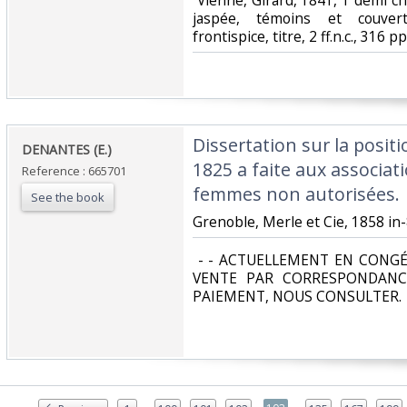
‎ Vienne, Girard, 1841, 1 demi ch
jaspée, témoins et couvertu
frontispice, titre, 2 ff.n.c., 316 p
‎Dissertation sur la posit
‎DENANTES (E.)‎
1825 a faite aux associat
Reference : 665701
femmes non autorisées.‎
See the book
‎Grenoble, Merle et Cie, 1858 in-8
‎ - - ACTUELLEMENT EN CONGÉ
VENTE PAR CORRESPONDANC
PAIEMENT, NOUS CONSULTER.‎