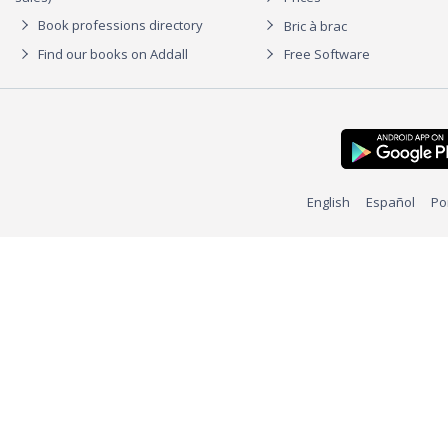
Book professions directory
Bric à brac
Find our books on Addall
Free Software
English
Español
Po