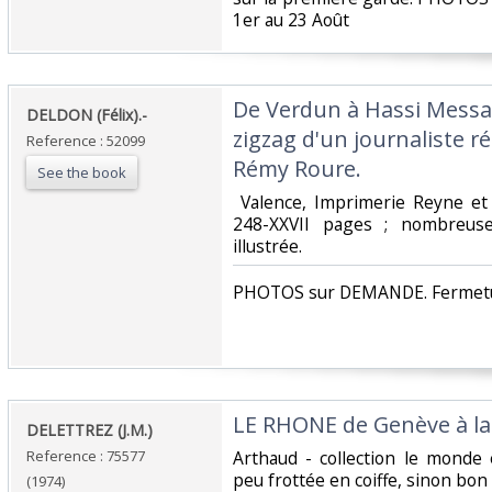
1er au 23 Août‎
‎De Verdun à Hassi Mess
‎DELDON (Félix).-‎
zigzag d'un journaliste r
Reference : 52099
Rémy Roure.‎
See the book
‎ Valence, Imprimerie Reyne et
248-XXVII pages ; nombreuses
illustrée. ‎
‎PHOTOS sur DEMANDE. Fermetur
‎LE RHONE de Genève à la
‎DELETTREZ (J.M.)‎
Reference : 75577
‎Arthaud - collection le mond
peu frottée en coiffe, sinon bon é
(1974)