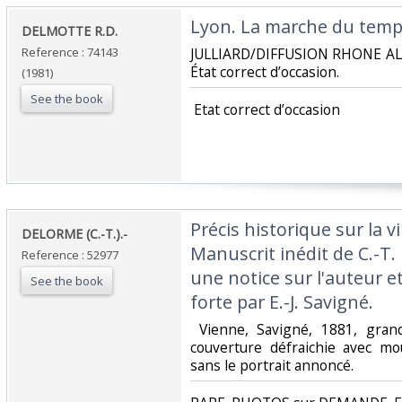
‎Lyon. La marche du temps
‎DELMOTTE R.D.‎
Reference : 74143
‎JULLIARD/DIFFUSION RHONE ALP
État correct d’occasion.‎
(1981)
See the book
‎ Etat correct d’occasion ‎
‎Précis historique sur la v
‎DELORME (C.-T.).-‎
Manuscrit inédit de C.-T.
Reference : 52977
une notice sur l'auteur et
See the book
forte par E.-J. Savigné.‎
‎ Vienne, Savigné, 1881, gra
couverture défraichie avec mo
sans le portrait annoncé. ‎