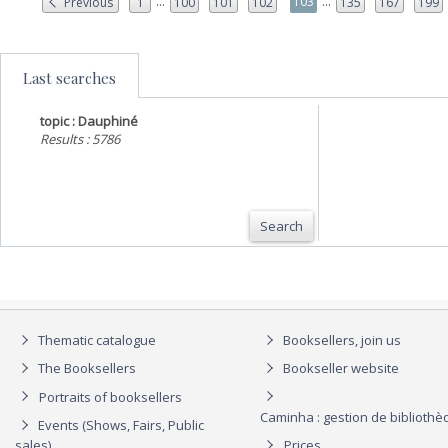
...
...
103
Previous
1
100
101
102
135
167
199
Last searches
topic : Dauphiné
Results : 5786
Search
Thematic catalogue
Booksellers, join us
The Booksellers
Bookseller website
Portraits of booksellers
Caminha : gestion de biblioth
Events (Shows, Fairs, Public
sales)
Prices