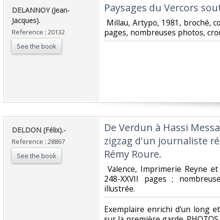
‎Paysages du Vercors sout
‎DELANNOY (Jean-
Jacques).‎
‎ Millau, Artypo, 1981, broché, c
pages, nombreuses photos, croqui
Reference : 20132
See the book
‎De Verdun à Hassi Mess
‎DELDON (Félix).-‎
zigzag d'un journaliste r
Reference : 28867
Rémy Roure.‎
See the book
‎ Valence, Imprimerie Reyne et
248-XXVII pages ; nombreuses
illustrée. ‎
‎Exemplaire enrichi d'un long 
sur la première garde. PHOTO