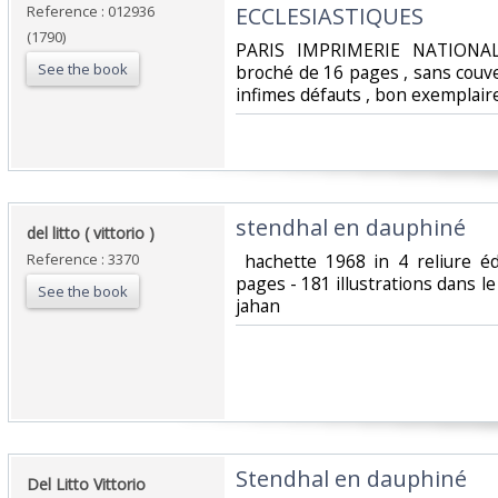
Reference : 012936
ECCLESIASTIQUES‎
(1790)
‎PARIS IMPRIMERIE NATIONA
See the book
broché de 16 pages , sans couv
infimes défauts , bon exemplaire
‎stendhal en dauphiné ‎
‎del litto ( vittorio )‎
Reference : 3370
‎ hachette 1968 in 4 reliure é
pages - 181 illustrations dans le
See the book
jahan‎
‎Stendhal en dauphiné‎
‎Del Litto Vittorio‎