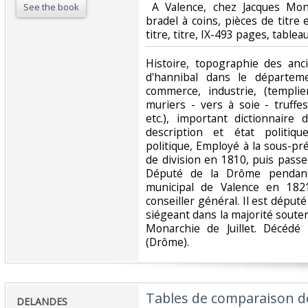
‎ A Valence, chez Jacques Mon
See the book
bradel à coins, pièces de titre e
titre, titre, IX-493 pages, tableaux
‎Histoire, topographie des an
d'hannibal dans le départemen
commerce, industrie, (templie
muriers - vers à soie - truffes
etc.), important dictionnair
description et état politiqu
politique, Employé à la sous-pr
de division en 1810, puis passe
Député de la Drôme pendant 
municipal de Valence en 182
conseiller général. Il est dépu
siégeant dans la majorité sout
Monarchie de Juillet. Décédé 
(Drôme). ‎
‎Tables de comparaison 
‎DELANDES‎